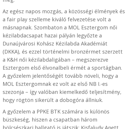
Az egész napos mozgás, a közösségi élmények és
a fair play szelleme kiváló felvezetése volt a
másnapnak. Szombaton a MOL Esztergom női
kézilabdacsapat hazai pályán legyőzte a
Dunaújvárosi Kohász Kézilabda Akadémiát
(DKKA), és ezzel történelmi bronzérmet szerzett
a K&H női kézilabdaligában – megszerezve
Esztergom első élvonalbeli érmét a sportágban.
A győzelem jelentőségét tovább növeli, hogy a
MOL Esztergomnak ez volt az első NB I.-es
szezonja – így valóban kiemelkedő teljesítmény,
hogy rögtön sikerült a dobogóra állniuk.
A győzelem a PPKE BTK számára is különös
büszkeség, hiszen a csapatban három
bölcsészkari hallgató is játszik: Kisfaludy Anett