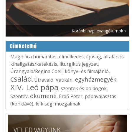
Korábbi napi evangéliumok »
Címkefelhő
Magnifica humanitas
,
elmélkedés
,
ifjúság
,
általános
kihallgatás/katekézis
,
liturgikus jegyzet
,
Úrangyala/Regina Coeli
,
könyv- és filmajánló
,
család
egyházmegyék
,
Útravaló
,
Vatikán
,
,
XIV. Leó pápa
,
szentek és boldogok
,
ökumené
Szentév
,
,
Erdő Péter
,
pápaválasztás
(konklávé)
,
lelkiségi mozgalmak