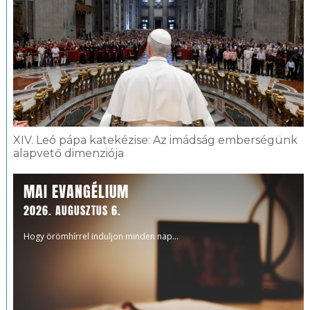
XIV. Leó pápa katekézise: Az imádság emberségünk
alapvető dimenziója
MAI EVANGÉLIUM
2026. AUGUSZTUS 6.
Hogy örömhírrel induljon minden nap...