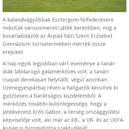
A kalandvágyóbbak Esztergom felfedezésére
indultak városismereti játék keretében, míg a
kosárlabdázók az Árpád-házi Szent Erzsébet
Gimnázium tornatermében mérték össze
erejüket.
A nap egyik legjobban várt eseménye a tanár-
diák labdarúgó gálamérkőzés volt: a tanári
csapat derekasan helytállt, végül azonban
tizenegyespárbaj révén a hallgatók kerültek ki
győztesen a barátságos küzdelemből. A
mérkőzés további különlegessége, hogy a
játékvezető Erős Gábor, a térség országgyűlési
képviselője volt, aki már az EB-, a VB- és az UEFA-
kupán is bizonyította szaktudását.