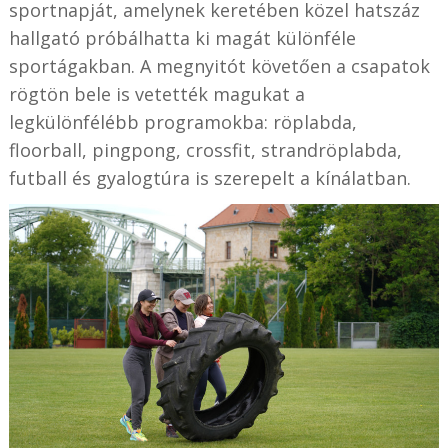
sportnapját, amelynek keretében közel hatszáz
hallgató próbálhatta ki magát különféle
sportágakban. A megnyitót követően a csapatok
rögtön bele is vetették magukat a
legkülönfélébb programokba: röplabda,
floorball, pingpong, crossfit, strandröplabda,
futball és gyalogtúra is szerepelt a kínálatban.