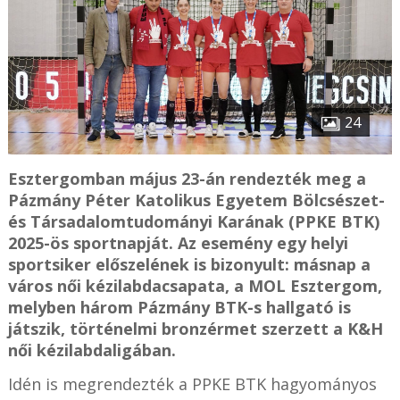
24
Esztergomban május 23-án rendezték meg a
Pázmány Péter Katolikus Egyetem Bölcsészet-
és Társadalomtudományi Karának (PPKE BTK)
2025-ös sportnapját. Az esemény egy helyi
sportsiker előszelének is bizonyult: másnap a
város női kézilabdacsapata, a MOL Esztergom,
melyben három Pázmány BTK-s hallgató is
játszik, történelmi bronzérmet szerzett a K&H
női kézilabdaligában.
Idén is megrendezték a PPKE BTK hagyományos