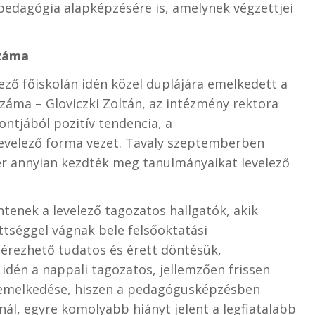
pedagógia alapképzésére is, amelynek végzettjei
száma
ező főiskolán idén közel duplájára emelkedett a
záma – Gloviczki Zoltán, az intézmény rektora
ntjából pozitív tendencia, a
levelező forma vezet. Tavaly szeptemberben
er annyian kezdték meg tanulmányaikat levelező
tenek a levelező tagozatos hallgatók, akik
ttséggel vágnak bele felsőoktatási
 érezhető tudatos és érett döntésük,
idén a nappali tagozatos, jellemzően frissen
 emelkedése, hiszen a pedagógusképzésben
nál, egyre komolyabb hiányt jelent a legfiatalabb