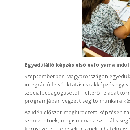
Egyedülálló képzés első évfolyama indul 
Szeptemberben Magyarországon egyedülálló
integráció felsőoktatási szakképzés egy sp
szociálpedagógusétól – eltérő feladatkörr
programjában végzett segítő munkára készí
Az idén először meghirdetett képzésen ta
szerezhetnek, megismerve a szociális segí
környezetet; képesek lesznek a hatékony 