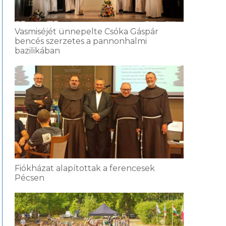
Vasmiséjét ünnepelte Csóka Gáspár
bencés szerzetes a pannonhalmi
bazilikában
Fiókházat alapítottak a ferencesek
Pécsen