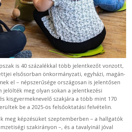
szak is 40 százalékkal több jelentkezőt vonzott,
ettjei elsősorban önkormányzati, egyházi, magán-
nek el – népszerűsége országosan is jelentősen
 jelölték meg olyan sokan a jelentkezési
 és kisgyermeknevelő szakjára a több mint 170
rültek be a 2025-ös felsőoktatási felvételin.
tik meg képzésüket szeptemberben – a hallgatók
zetiségi szakirányon –, és a tavalyinál jóval