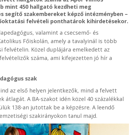
bb mint 450 hallgató kezdheti meg
és segítő szakembereket képző intézményben –
lsőoktatási felvételi ponthatárok kihirdetésekor.
dapedagógus, valamint a csecsemő- és
tolikus Főiskolán, amely a tavalyinál is több
i felvételin. Közel duplájára emelkedett az
elvételizők száma, ami kifejezetten jó hír a
edagógus szak
d az első helyen jelentkezők, mind a felvett
 átlagát. A BA-szakot idén közel 40 százalékkal
lük 138-an jutottak be a képzésre. A leendő
nemzetiségi szakirányokon tanul majd.