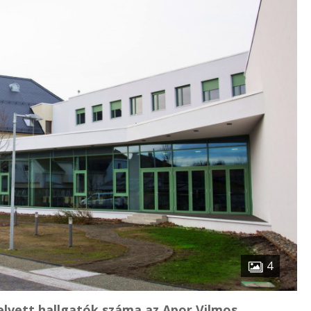
4
felvett hallgatók száma az Apor Vilmos