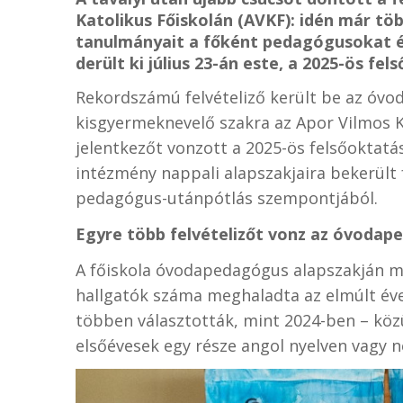
Katolikus Főiskolán (AVKF): idén már tö
tanulmányait a főként pedagógusokat 
derült ki július 23-án este, a 2025-ös fe
Rekordszámú felvételiző került be az óvo
kisgyermeknevelő szakra az Apor Vilmos Ka
jelentkezőt vonzott a 2025-ös felsőoktatás
intézmény nappali alapszakjaira bekerült f
pedagógus-utánpótlás szempontjából.
Egyre több felvételizőt vonz az óvodap
A főiskola óvodapedagógus alapszakján min
hallgatók száma meghaladta az elmúlt évek
többen választották, mint 2024-ben – közü
elsőévesek egy része angol nyelven vagy 