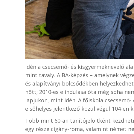
Idén a csecsemő- és kisgyermeknevelő alap
mint tavaly. A BA-képzés – amelynek végz
és alapítványi bölcsődékben helyezkedhet
nőtt; 2010-es elindulása óta még soha nem
lapjukon, mint idén. A főiskola csecsemő-
elsőhelyes jelentkező közül végül 104-en ke
Több mint 60-an tanítójelöltként kezdhe
egy része cigány-roma, valamint német nem