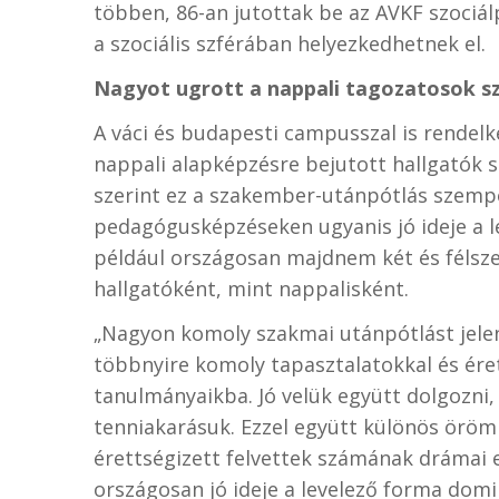
többen, 86-an jutottak be az AVKF szociál
a szociális szférában helyezkedhetnek el.
Nagyot ugrott a nappali tagozatosok 
A váci és budapesti campusszal is rendelk
nappali alapképzésre bejutott hallgatók s
szerint ez a szakember-utánpótlás szempo
pedagógusképzéseken ugyanis jó ideje a 
például országosan majdnem két és félsz
hallgatóként, mint nappalisként.
„Nagyon komoly szakmai utánpótlást jelen
többnyire komoly tapasztalatokkal és ére
tanulmányaikba. Jó velük együtt dolgozni,
tenniakarásuk. Ezzel együtt különös öröm 
érettségizett felvettek számának drámai
országosan jó ideje a levelező forma domi