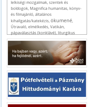
lelkiségi mozgalmak
,
szentek és
boldogok
,
Magnifica humanitas
,
könyv-
és filmajánló
,
általános
ökumené
kihallgatás/katekézis
,
,
Útravaló
,
elmélkedés
,
Vatikán
,
pápaválasztás (konklávé)
,
liturgikus
jegyzet
,
Erdő Péter