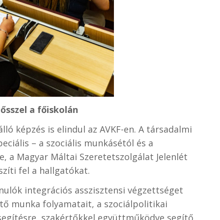
ősszel a főiskolán
 képzés is elindul az AVKF-en. A társadalmi
eciális – a szociális munkásétól és a
e, a Magyar Máltai Szeretetszolgálat Jelenlét
ti fel a hallgatókat.
nulók integrációs asszisztensi végzettséget
tő munka folyamatait, a szociálpolitikai
segítésre, szakértőkkel együttműködve segítő