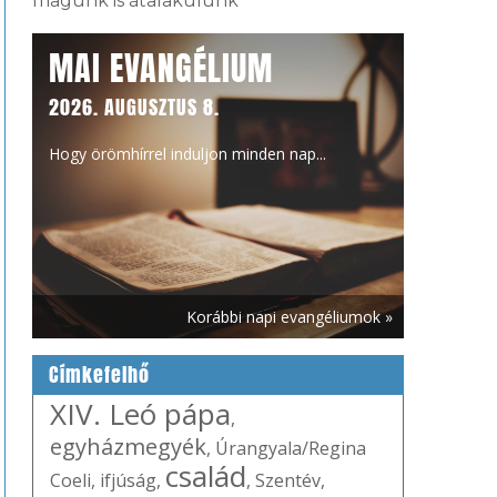
magunk is átalakulunk
MAI EVANGÉLIUM
2026. AUGUSZTUS 8.
Hogy örömhírrel induljon minden nap...
Korábbi napi evangéliumok »
Címkefelhő
XIV. Leó pápa
,
egyházmegyék
,
Úrangyala/Regina
család
Coeli
,
ifjúság
,
,
Szentév
,