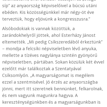
síp” az anyaország képviselőivel a búcsú utáni
ebéden. Kis közösségünkkel már négy-öt éve
terveztük, hogy eljövünk a kongresszusra.”
Alsóbodokiak is vannak közöttük, a
zarándokhelyről jöttek, ahol Esterházy Jánost
eltemették. „Mi pedig Csíkszeredából érkeztünk”
– mondja a felcsíki népviseletben lévő anyuka,
mellette a tízéves nagylánya szintén gyönyörű
népviseletben, pártában. Sokan közülük két évvel
ezelőtt már találkoztak a Szentatyával
Csíksomlyón. „A magyarságomat is megélem
ezzel a szentmisével. Jó érzés az anyaországba
jönni, mert itt szeretnek bennünket, felkarolnak,
és nem vagyunk magunkra hagyva. A
kereszténységünkben és a magyarságunkban is