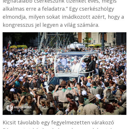
legfiatalabb cserkészünk tizenkét éves, mégis
alkalmas erre a feladatra.” Egy cserkészhölgy
elmondja, milyen sokat imádkozott azért, hogy a
kongresszus jel legyen a világ számára.
Kicsit távolabb egy fegyelmezetten várakozó