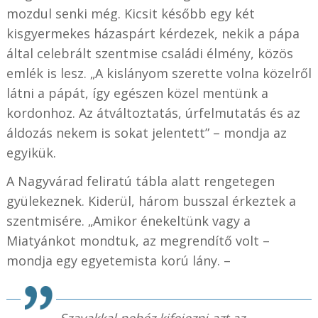
mozdul senki még. Kicsit később egy két
kisgyermekes házaspárt kérdezek, nekik a pápa
által celebrált szentmise családi élmény, közös
emlék is lesz. „A kislányom szerette volna közelről
látni a pápát, így egészen közel mentünk a
kordonhoz. Az átváltoztatás, úrfelmutatás és az
áldozás nekem is sokat jelentett” – mondja az
egyikük.
A Nagyvárad feliratú tábla alatt rengetegen
gyülekeznek. Kiderül, három busszal érkeztek a
szentmisére. „Amikor énekeltünk vagy a
Miatyánkot mondtuk, az megrendítő volt –
mondja egy egyetemista korú lány. –