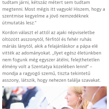
tudtam járni, kétszáz métert sem tudtam
megtenni. Most mégis itt vagyok! Hiszem, hogy a
szentmise kegyelme a jövő nemzedéknek
útmutatás lesz.”
Kordon választ el attól az ajaki népviseletbe
öltözött asszonytól, férfitól és fehér ruhás
máriás lánytól, akik a felajánláskor a pápa elé
vitték az adományokat. „Ilyet egész életünkben
nem fogunk még egyszer átélni, felejthetetlen
élmény volt a Szentatya közelében lenni!” –
mondja a ragyogó szemű, tiszta tekintetű
asszony, látszik, hogy nehezen találja szavakat.