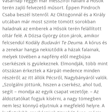
Vasárnap reggel már messziről hallani a Hősök
terén zajló felvezető műsort. Éppen Pindroch
Csaba beszél Istenről. Az Oktogonnál és a Király
utcában már most szinte tömött sorokban
haladnak az emberek a Hősök terén felállított
oltár felé. A Dózsa György úton járok, amikor
felcsendül Kodály
Budavári Te Deum
a. A kórus és
a zenekar hangja nekiütődik a házak falainak,
melyek tövében a napfény elől megbújva
cserkészek is gyülekeznek. Elmondják, több mint
ötszázan érkeztek a Kárpát-medence minden
részéről; az itt állók Pécsről, Nagybányáról valók.
„Szolgálni jöttünk, hiszen a cserkész, ahol tud,
segít – mondja az egyik csapat vezetője. – Az
áldoztatókat fogjuk kísérni, a nagy tömegben
nem lesz könnyű eljutniuk a megfelelő helyre. A