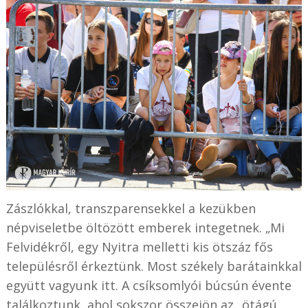
Zászlókkal, transzparensekkel a kezükben
népviseletbe öltözött emberek integetnek. „Mi
Felvidékről, egy Nyitra melletti kis ötszáz fős
településről érkeztünk. Most székely barátainkkal
együtt vagyunk itt. A csíksomlyói búcsún évente
találkoztunk, ahol sokszor összejön az „ötágú