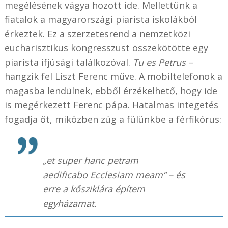
megélésének vágya hozott ide. Mellettünk a
fiatalok a magyarországi piarista iskolákból
érkeztek. Ez a szerzetesrend a nemzetközi
eucharisztikus kongresszust összekötötte egy
piarista ifjúsági találkozóval.
Tu es Petrus
–
hangzik fel Liszt Ferenc műve. A mobiltelefonok a
magasba lendülnek, ebből érzékelhető, hogy ide
is megérkezett Ferenc pápa. Hatalmas integetés
fogadja őt, miközben zúg a fülünkbe a férfikórus:
„et super hanc petram
aedificabo Ecclesiam meam” – és
erre a kősziklára építem
egyházamat.