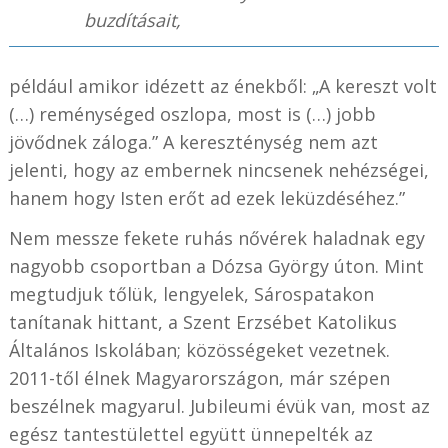
buzdításait,
például amikor idézett az énekből: „A kereszt volt
(…) reménységed oszlopa, most is (…) jobb
jövődnek záloga.” A kereszténység nem azt
jelenti, hogy az embernek nincsenek nehézségei,
hanem hogy Isten erőt ad ezek leküzdéséhez.”
Nem messze fekete ruhás nővérek haladnak egy
nagyobb csoportban a Dózsa György úton. Mint
megtudjuk tőlük, lengyelek, Sárospatakon
tanítanak hittant, a Szent Erzsébet Katolikus
Általános Iskolában; közösségeket vezetnek.
2011-től élnek Magyarországon, már szépen
beszélnek magyarul. Jubileumi évük van, most az
egész tantestülettel együtt ünnepelték az