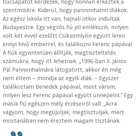
fiúcsapatot kérdezek, hogy honnan érkeztek a
szentmisére. Kiderül, hogy pannonhalmi diákok.
Az egész iskola itt van, hajnali ötkor indultak
Budapestre. Egy végzős fiú jól emlékszik, milyen
volt két évvel ezelőtt Csíksomlyón együtt lenni
ennyi hívő emberrel, és találkozni Ferenc pápával.
A fiúk egyöntetűen állítják, megtiszteltetés
számukra, hogy itt lehetnek. „1996-ban II. János
Pál Pannonhalmára látogatott, akkor én még
nem éltem – mondja az egyik diák. – Egyszer
találkoztam Benedek pápával, most várom,
milyen lesz Ferenc pápával együtt ünnepelni.” Egy
másik fiú egészen mély érzéseiről vall: „Arra
vágyom, hogy megújuljak, megtisztuljak, mert
mostanában nem éreztem magam tisztának.