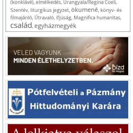
(konklávé)
,
elmélkedés
,
Úrangyala/Regina Coeli
,
ökumené
Szentév
,
liturgikus jegyzet
,
,
könyv- és
filmajánló
,
Útravaló
,
ifjúság
,
Magnifica humanitas
,
család
egyházmegyék
,