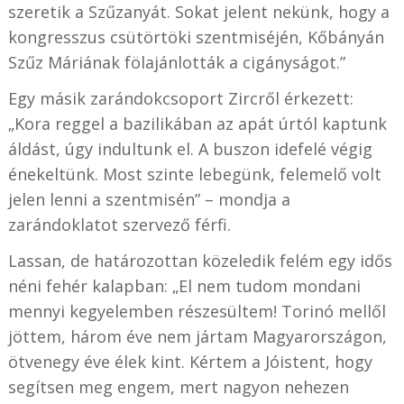
szeretik a Szűzanyát. Sokat jelent nekünk, hogy a
kongresszus csütörtöki szentmiséjén, Kőbányán
Szűz Máriának fölajánlották a cigányságot.”
Egy másik zarándokcsoport Zircről érkezett:
„Kora reggel a bazilikában az apát úrtól kaptunk
áldást, úgy indultunk el. A buszon idefelé végig
énekeltünk. Most szinte lebegünk, felemelő volt
jelen lenni a szentmisén” – mondja a
zarándoklatot szervező férfi.
Lassan, de határozottan közeledik felém egy idős
néni fehér kalapban: „El nem tudom mondani
mennyi kegyelemben részesültem! Torinó mellől
jöttem, három éve nem jártam Magyarországon,
ötvenegy éve élek kint. Kértem a Jóistent, hogy
segítsen meg engem, mert nagyon nehezen