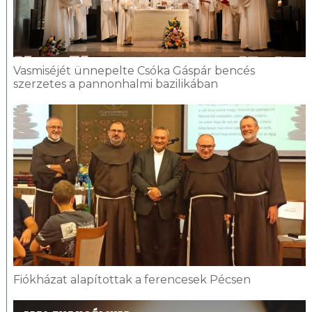
Vasmiséjét ünnepelte Csóka Gáspár bencés
szerzetes a pannonhalmi bazilikában
Fiókházat alapítottak a ferencesek Pécsen