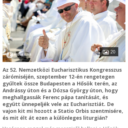
20
Az 52. Nemzetközi Eucharisztikus Kongresszus
zárómiséjén, szeptember 12-én rengetegen
gyűltek össze Budapesten a Hősök terén, az
Andrássy úton és a Dózsa György úton, hogy
meghallgassák Ferenc pápa tanítását, és
együtt ünnepeljék vele az Eucharisztiát. De
vajon kit mi hozott a Statio Orbis szentmisére,
és mit élt át ezen a különleges liturgián?