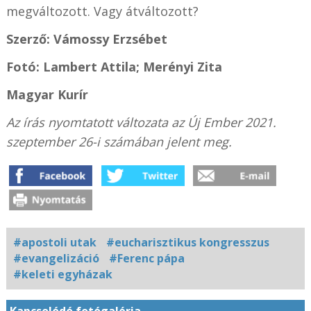
megváltozott. Vagy átváltozott?
Szerző: Vámossy Erzsébet
Fotó: Lambert Attila; Merényi Zita
Magyar Kurír
Az írás nyomtatott változata az Új Ember 2021.
szeptember 26-i számában jelent meg.
#apostoli utak
#eucharisztikus kongresszus
#evangelizáció
#Ferenc pápa
#keleti egyházak