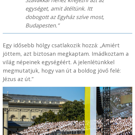
Szavakkal nehéz kifejezni azt az
egységet, amit átéltünk. Itt
dobogott az Egyház szíve most,
Budapesten.”
Egy idősebb hölgy csatlakozik hozzá: „Amiért
jöttem, azt biztosan megkaptam. Imádkoztam a
világ népeinek egységéért. A jelenlétünkkel
megmutatjuk, hogy van út a boldog jövő felé:
Jézus az út.”