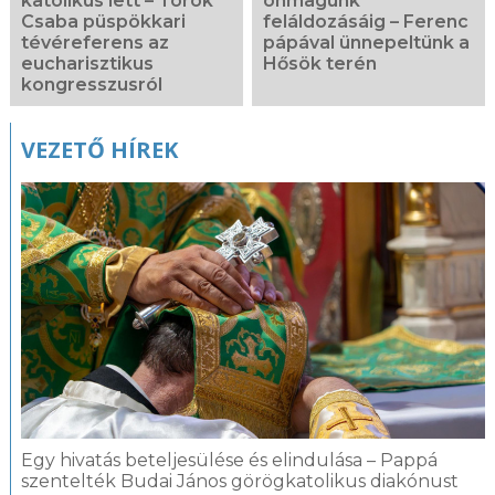
katolikus lett – Török
önmagunk
Csaba püspökkari
feláldozásáig – Ferenc
tévéreferens az
pápával ünnepeltünk a
eucharisztikus
Hősök terén
kongresszusról
VEZETŐ HÍREK
Egy hivatás beteljesülése és elindulása – Pappá
szentelték Budai János görögkatolikus diakónust