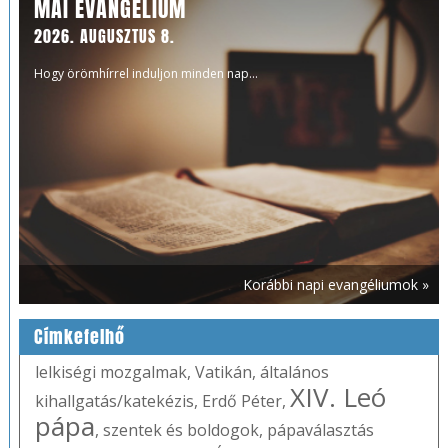
MAI EVANGÉLIUM
2026. AUGUSZTUS 8.
Hogy örömhírrel induljon minden nap...
Korábbi napi evangéliumok »
Címkefelhő
lelkiségi mozgalmak
,
Vatikán
,
általános
XIV. Leó
kihallgatás/katekézis
,
Erdő Péter
,
pápa
,
szentek és boldogok
,
pápaválasztás