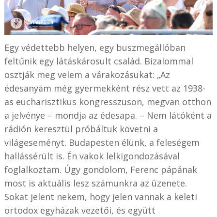
Egy védettebb helyen, egy buszmegállóban
feltűnik egy látáskárosult család. Bizalommal
osztják meg velem a várakozásukat: „Az
édesanyám még gyermekként rész vett az 1938-
as eucharisztikus kongresszuson, megvan otthon
a jelvénye – mondja az édesapa. – Nem látóként a
rádión keresztül próbáltuk követni a
világeseményt. Budapesten élünk, a feleségem
hallássérült is. Én vakok lelkigondozásával
foglalkoztam. Úgy gondolom, Ferenc pápának
most is aktuális lesz számunkra az üzenete.
Sokat jelent nekem, hogy jelen vannak a keleti
ortodox egyházak vezetői, és együtt