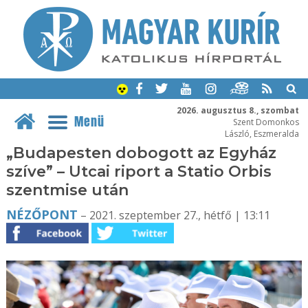
2026. augusztus 8., szombat
Menü
Szent Domonkos
László, Eszmeralda
„Budapesten dobogott az Egyház
szíve” – Utcai riport a Statio Orbis
szentmise után
NÉZŐPONT
– 2021. szeptember 27., hétfő | 13:11