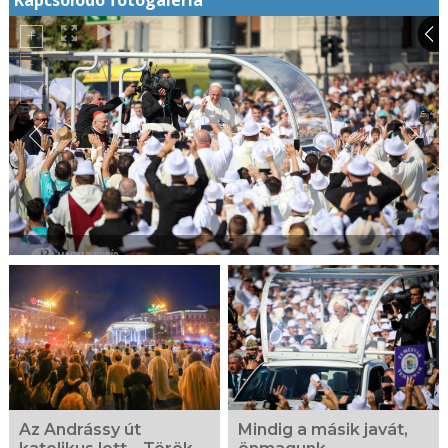
Kapcsolódó fotógaléria
Az Andrássy út
Mindig a másik javát,