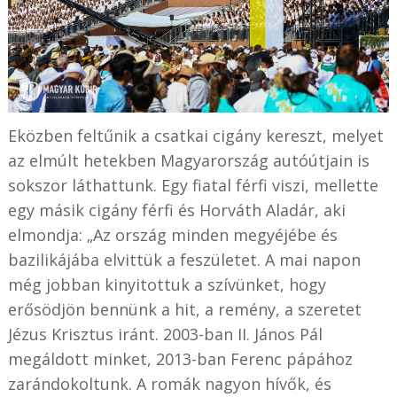
Eközben feltűnik a csatkai cigány kereszt, melyet
az elmúlt hetekben Magyarország autóútjain is
sokszor láthattunk. Egy fiatal férfi viszi, mellette
egy másik cigány férfi és Horváth Aladár, aki
elmondja: „Az ország minden megyéjébe és
bazilikájába elvittük a feszületet. A mai napon
még jobban kinyitottuk a szívünket, hogy
erősödjön bennünk a hit, a remény, a szeretet
Jézus Krisztus iránt. 2003-ban II. János Pál
megáldott minket, 2013-ban Ferenc pápához
zarándokoltunk. A romák nagyon hívők, és