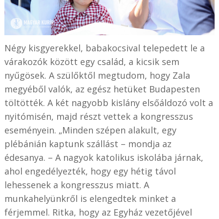
Négy kisgyerekkel, babakocsival telepedett le a
várakozók között egy család, a kicsik sem
nyűgösek. A szülőktől megtudom, hogy Zala
megyéből valók, az egész hetüket Budapesten
töltötték. A két nagyobb kislány elsőáldozó volt a
nyitómisén, majd részt vettek a kongresszus
eseményein. „Minden szépen alakult, egy
plébánián kaptunk szállást – mondja az
édesanya. – A nagyok katolikus iskolába járnak,
ahol engedélyezték, hogy egy hétig távol
lehessenek a kongresszus miatt. A
munkahelyünkről is elengedtek minket a
férjemmel. Ritka, hogy az Egyház vezetőjével