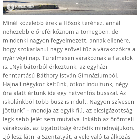
Minél közelebb érek a Hősök teréhez, annál
nehezebb előreférkőznöm a tömegben, de
mindenki nagyon fegyelmezett, annak ellenére,
hogy szokatlanul nagy erővel tűz a várakozókra a
nyár végi nap. Türelmesen várakoznak a fiatalok
is. „Nyírbátorból érkeztünk, az egyházi
fenntartású Báthory István Gimnáziumból.
Hajnali négykor keltünk, ötkor indultunk, négy
óra alatt értünk ide egy hetvenfős busszal. Az
iskolánkból több busz is indult. Nagyon szívesen
jöttünk” – mondja az egyik fiú, az elcsigázottság
legkisebb jelét sem mutatva. Inkább az örömteli
várakozás, az izgatottság érződik mindnyájukon.
„Jó lesz látni a Szentatyát, a vele való találkozás