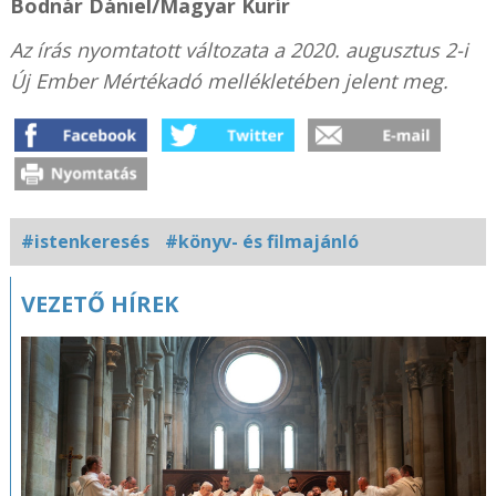
Bodnár Dániel/Magyar Kurír
Az írás nyomtatott változata a 2020. augusztus 2-i
Új Ember Mértékadó mellékletében jelent meg.
#istenkeresés
#könyv- és filmajánló
Kapcsolódó
VEZETŐ HÍREK
fotógaléria