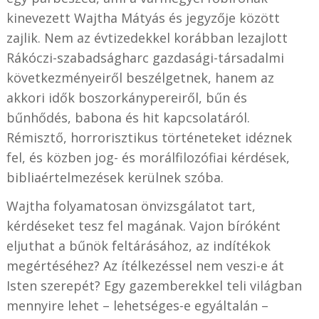
kinevezett Wajtha Mátyás és jegyzője között
zajlik. Nem az évtizedekkel korábban lezajlott
Rákóczi-szabadságharc gazdasági-társadalmi
következményeiről beszélgetnek, hanem az
akkori idők boszorkánypereiről, bűn és
bűnhődés, babona és hit kapcsolatáról.
Rémisztő, horrorisztikus történeteket idéznek
fel, és közben jog- és morálfilozófiai kérdések,
bibliaértelmezések kerülnek szóba.
Wajtha folyamatosan önvizsgálatot tart,
kérdéseket tesz fel magának. Vajon bíróként
eljuthat a bűnök feltárásához, az indítékok
megértéséhez? Az ítélkezéssel nem veszi-e át
Isten szerepét? Egy gazemberekkel teli világban
mennyire lehet – lehetséges-e egyáltalán –