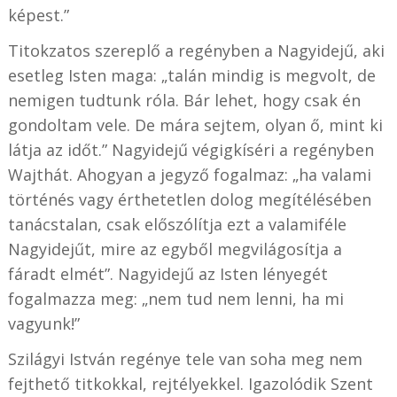
képest.”
Titokzatos szereplő a regényben a Nagyidejű, aki
esetleg Isten maga: „talán mindig is megvolt, de
nemigen tudtunk róla. Bár lehet, hogy csak én
gondoltam vele. De mára sejtem, olyan ő, mint ki
látja az időt.” Nagyidejű végigkíséri a regényben
Wajthát. Ahogyan a jegyző fogalmaz: „ha valami
történés vagy érthetetlen dolog megítélésében
tanácstalan, csak előszólítja ezt a valamiféle
Nagyidejűt, mire az egyből megvilágosítja a
fáradt elmét”. Nagyidejű az Isten lényegét
fogalmazza meg: „nem tud nem lenni, ha mi
vagyunk!”
Szilágyi István regénye tele van soha meg nem
fejthető titkokkal, rejtélyekkel. Igazolódik Szent