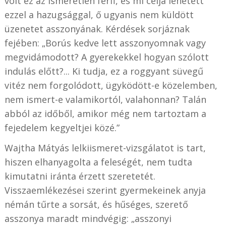
volt ez az ismeretlen férfi, és mi célja lehetett
ezzel a hazugsággal, ő ugyanis nem küldött
üzenetet asszonyának. Kérdések sorjáznak
fejében: „Borús kedve lett asszonyomnak vagy
megvidámodott? A gyerekekkel hogyan szólott
indulás előtt?... Ki tudja, ez a roggyant süvegű
vitéz nem forgolódott, ügyködött-e közelemben,
nem ismert-e valamikortól, valahonnan? Talán
abból az időből, amikor még nem tartoztam a
fejedelem kegyeltjei közé.”
Wajtha Mátyás lelkiismeret-vizsgálatot is tart,
hiszen elhanyagolta a feleségét, nem tudta
kimutatni iránta érzett szeretetét.
Visszaemlékezései szerint gyermekeinek anyja
némán tűrte a sorsát, és hűséges, szerető
asszonya maradt mindvégig: „asszonyi