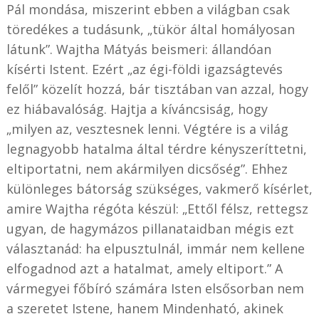
Pál mondása, miszerint ebben a világban csak
töredékes a tudásunk, „tükör által homályosan
látunk”. Wajtha Mátyás beismeri: állandóan
kísérti Istent. Ezért „az égi-földi igazságtevés
felől” közelít hozzá, bár tisztában van azzal, hogy
ez hiábavalóság. Hajtja a kíváncsiság, hogy
„milyen az, vesztesnek lenni. Végtére is a világ
legnagyobb hatalma által térdre kényszeríttetni,
eltiportatni, nem akármilyen dicsőség”. Ehhez
különleges bátorság szükséges, vakmerő kísérlet,
amire Wajtha régóta készül: „Ettől félsz, rettegsz
ugyan, de hagymázos pillanataidban mégis ezt
választanád: ha elpusztulnál, immár nem kellene
elfogadnod azt a hatalmat, amely eltiport.” A
vármegyei főbíró számára Isten elsősorban nem
a szeretet Istene, hanem Mindenható, akinek