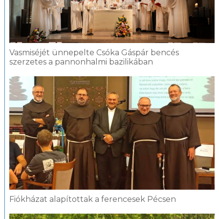
Vasmiséjét ünnepelte Csóka Gáspár bencés
szerzetes a pannonhalmi bazilikában
Fiókházat alapítottak a ferencesek Pécsen