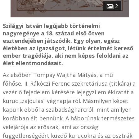
2
Szilágyi István legújabb történelmi
nagyregénye a 18. század első ötven
esztendejében játszódik. Egy olyan, egész
életében az igazságot, létünk értelmét kereső
ember tragédiája, aki nem képes feloldani az
élet ellentmondásait.
Az elsőben Tompay Wajtha Mátyás, a mű
főhőse, II. Rákóczi Ferenc szekretáriusa (titkára) a
vezérlő fejedelem kérésére lejegyzi emlékiratát a
kuruc „zajdulás” végnapjairól. Másmilyen képet
kapunk ebből a szabadságharcról, mint amilyen
korábban élt bennünk. A háborúnak természetes
velejárója az erőszak, ami az ország
függetlenségéért küzdő kurucokra és az osztrák