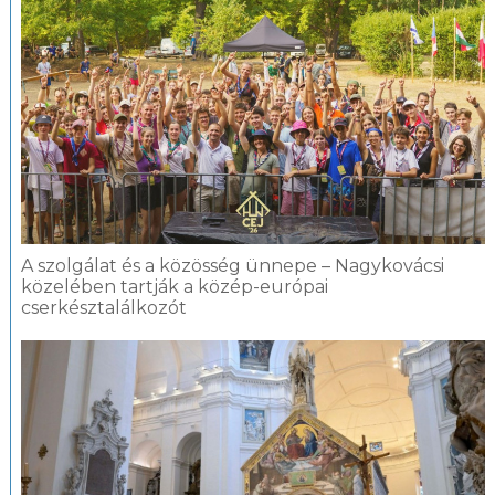
A szolgálat és a közösség ünnepe – Nagykovácsi
közelében tartják a közép-európai
cserkésztalálkozót