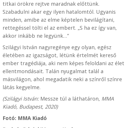
titkai örökre rejtve maradnak előttünk.
Szabadulni akar egy ilyen hatalomtól. Ugyanis
minden, amibe az elme képtelen bevilágítani,
rettegéssel tölti el az embert. „S ha ez így van,
akkor inkább ne legyünk…”
Szilágyi István nagyregénye egy olyan, egész
életében az igazságot, létünk értelmét kereső
ember tragédiája, aki nem képes feloldani az élet
ellentmondásait. Talán nyugalmat talál a
másvilágon, ahol megadatik neki a színről színre
látás kegyelme.
(Szilágyi István:
Messze túl a láthatáron,
MMA
Kiadó, Budapest, 2020)
Fotó: MMA Kiadó