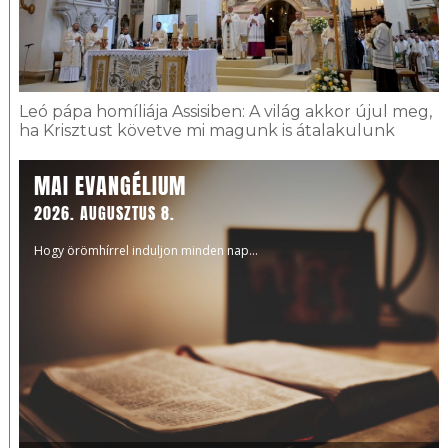
Leó pápa homíliája Assisiben: A világ akkor újul meg,
ha Krisztust követve mi magunk is átalakulunk
MAI EVANGÉLIUM
2026. AUGUSZTUS 8.
Hogy örömhírrel induljon minden nap...