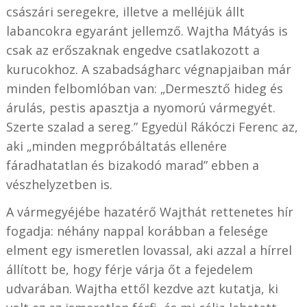
császári seregekre, illetve a melléjük állt
labancokra egyaránt jellemző. Wajtha Mátyás is
csak az erőszaknak engedve csatlakozott a
kurucokhoz. A szabadságharc végnapjaiban már
minden felbomlóban van: „Dermesztő hideg és
árulás, pestis apasztja a nyomorú vármegyét.
Szerte szalad a sereg.” Egyedül Rákóczi Ferenc az,
aki „minden megpróbáltatás ellenére
fáradhatatlan és bizakodó marad” ebben a
vészhelyzetben is.
A vármegyéjébe hazatérő Wajthát rettenetes hír
fogadja: néhány nappal korábban a felesége
elment egy ismeretlen lovassal, aki azzal a hírrel
állított be, hogy férje várja őt a fejedelem
udvarában. Wajtha ettől kezdve azt kutatja, ki