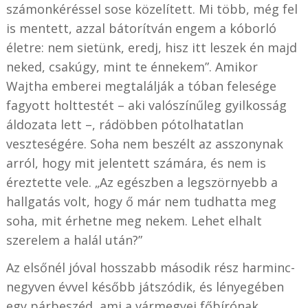
számonkéréssel sose közelített. Mi több, még fel
is mentett, azzal bátorítván engem a kóborló
életre: nem sietünk, eredj, hisz itt leszek én majd
neked, csakúgy, mint te énnekem”. Amikor
Wajtha emberei megtalálják a tóban felesége
fagyott holttestét – aki valószínűleg gyilkosság
áldozata lett –, rádöbben pótolhatatlan
veszteségére. Soha nem beszélt az asszonynak
arról, hogy mit jelentett számára, és nem is
éreztette vele. „Az egészben a legszörnyebb a
hallgatás volt, hogy ő már nem tudhatta meg
soha, mit érhetne meg nekem. Lehet elhalt
szerelem a halál után?”
Az elsőnél jóval hosszabb második rész harminc-
negyven évvel később játszódik, és lényegében
egy párbeszéd, ami a vármegyei főbírónak