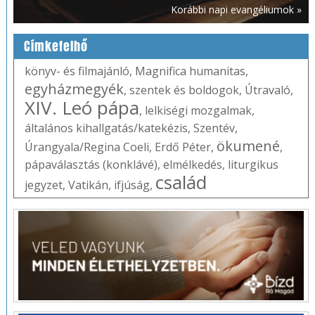
Korábbi napi evangéliumok »
Címkefelhő
könyv- és filmajánló
,
Magnifica humanitas
,
egyházmegyék
,
szentek és boldogok
,
Útravaló
,
XIV. Leó pápa
,
lelkiségi mozgalmak
,
általános kihallgatás/katekézis
,
Szentév
,
ökumené
Úrangyala/Regina Coeli
,
Erdő Péter
,
,
pápaválasztás (konklávé)
,
elmélkedés
,
liturgikus
család
jegyzet
,
Vatikán
,
ifjúság
,