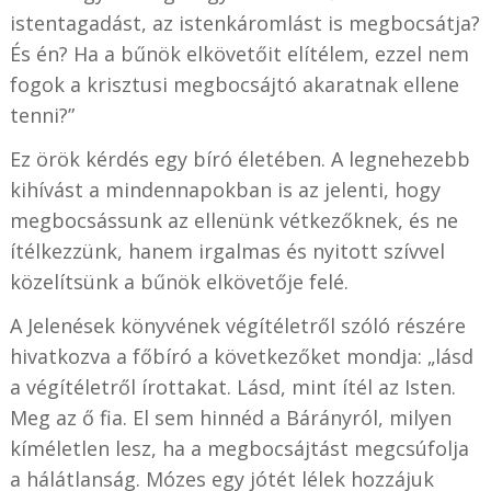
istentagadást, az istenkáromlást is megbocsátja?
És én? Ha a bűnök elkövetőit elítélem, ezzel nem
fogok a krisztusi megbocsájtó akaratnak ellene
tenni?”
Ez örök kérdés egy bíró életében. A legnehezebb
kihívást a mindennapokban is az jelenti, hogy
megbocsássunk az ellenünk vétkezőknek, és ne
ítélkezzünk, hanem irgalmas és nyitott szívvel
közelítsünk a bűnök elkövetője felé.
A Jelenések könyvének végítéletről szóló részére
hivatkozva a főbíró a következőket mondja: „lásd
a végítéletről írottakat. Lásd, mint ítél az Isten.
Meg az ő fia. El sem hinnéd a Bárányról, milyen
kíméletlen lesz, ha a megbocsájtást megcsúfolja
a hálátlanság. Mózes egy jótét lélek hozzájuk