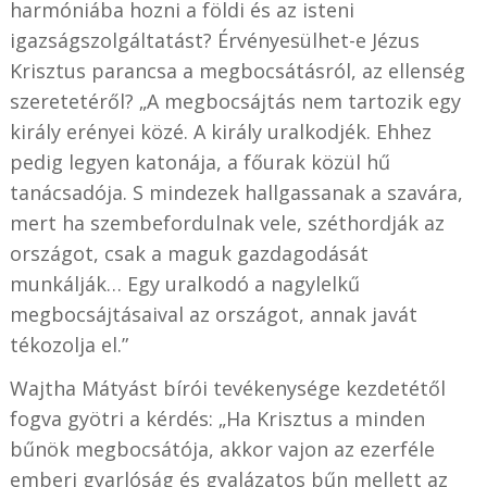
harmóniába hozni a földi és az isteni
igazságszolgáltatást? Érvényesülhet-e Jézus
Krisztus parancsa a megbocsátásról, az ellenség
szeretetéről? „A megbocsájtás nem tartozik egy
király erényei közé. A király uralkodjék. Ehhez
pedig legyen katonája, a főurak közül hű
tanácsadója. S mindezek hallgassanak a szavára,
mert ha szembefordulnak vele, széthordják az
országot, csak a maguk gazdagodását
munkálják… Egy uralkodó a nagylelkű
megbocsájtásaival az országot, annak javát
tékozolja el.”
Wajtha Mátyást bírói tevékenysége kezdetétől
fogva gyötri a kérdés: „Ha Krisztus a minden
bűnök megbocsátója, akkor vajon az ezerféle
emberi gyarlóság és gyalázatos bűn mellett az