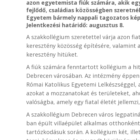
azon egyetemista fiúk számára, akik eg
fejlődő, családias közösségben szeretné
Egyetem bármely nappali tagozatos képz
Jelentkezési határidő: augusztus 8.
A szakkollégium szeretettel várja azon fiat
keresztény közösség építésére, valamint
keresztény hitüket.
A fiúk számára fenntartott kollégium a h
Debrecen városában. Az intézmény éppen
Római Katolikus Egyetemi Lelkészséggel, a
azokat a mozzanatokat és területeket, aho
valóságba, amely egy fiatal életét jellemzi,
A szakkollégium Debrecen város legpatin
ban épült villaépület alkalmas otthonként 
tartózkodásuk során. A kollégium két, ill