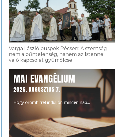
Varga László püspök Pécsen: A szentség
nem a bűntelenség, hanem az Istennel
való kapcsolat gyümölcse
MAI EVANGÉLIUM
2026. AUGUSZTUS 7.
Hogy örömhírrel induljon minden nap...