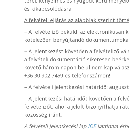
terei, kényelmes és nyugodt körülményeke
és kikapcsolódásra.
A felvételi eljárás az alábbiak szerint törté
– A felvételiző beküldi az elektronikusan ki
kötelezően benyújtandó dokumentumoka
– A jelentkezést követően a felvételiző vál
a felvételi dokumentáció sikeresen beérke
követő három napon belül nem kap választ,
+36 30 902 7459-es telefonszámon!
– A felvételi jelentkezési határidő: auguszt
– A jelentkezési határidőt követően a felv
felvételizőt, ahol a jelölt bizonyíthatja r
közösség iránt.
A felvételi jelentkezési lap
IDE
kattintva érhe