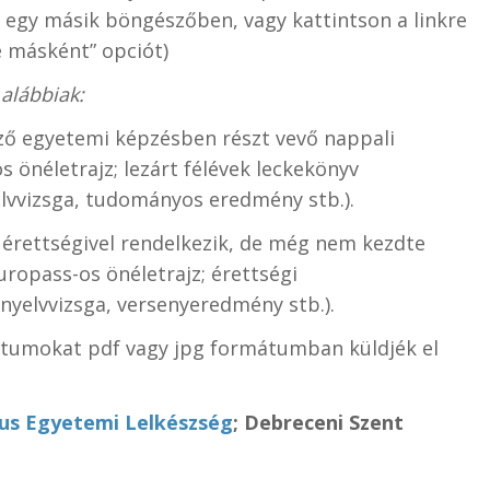
 egy másik böngészőben, vagy kattintson a linkre
 másként” opciót)
alábbiak:
ező egyetemi képzésben részt vevő nappali
 önéletrajz; lezárt félévek leckekönyv
yelvvizsga, tudományos eredmény stb.).
 érettségivel rendelkezik, de még nem kezdte
ropass-os önéletrajz; érettségi
 (nyelvvizsga, versenyeredmény stb.).
entumokat pdf vagy jpg formátumban küldjék el
us Egyetemi Lelkészség
; Debreceni Szent