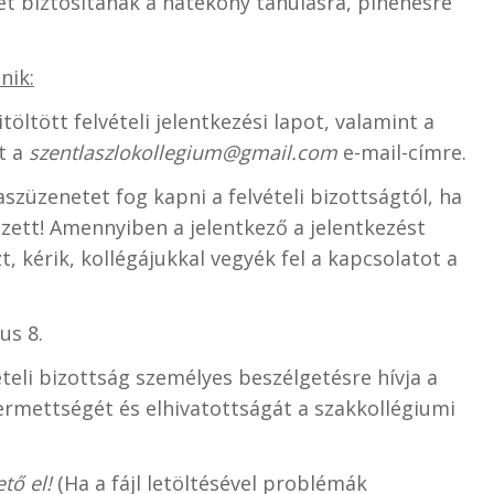
t biztosítanak a hatékony tanulásra, pihenésre
nik:
töltött felvételi jelentkezési lapot, valamint a
t a
szentlaszlokollegium@gmail.com
e-mail-címre.
aszüzenetet fog kapni a felvételi bizottságtól, ha
zett! Amennyiben a jelentkező a jelentkezést
 kérik, kollégájukkal vegyék fel a kapcsolatot a
us 8.
ételi bizottság személyes beszélgetésre hívja a
átermettségét és elhivatottságát a szakkollégiumi
tő el!
(Ha a fájl letöltésével problémák