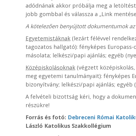
adódnának akkor próbálja meg a letöltést
jobb gombbal és válassza a „Link mentése
A kötelezően benyújtott dokumentumok az 
Egyetemistáknak
(lezárt félévvel rendelk
tagozatos hallgató): fényképes Europass-os
másolata; lelkészi/papi ajánlás; egyéb (n
Középiskolásoknak
(végzett középiskolás,
meg egyetemi tanulmányait): fényképes Eu
bizonyítvány; lelkészi/papi ajánlás; egyéb
A felvételi bizottság kéri, hogy a dokum
részükre!
Forrás és fotó:
Debreceni Római Katolik
László Katolikus Szakkollégium