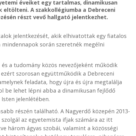
yetemi éveiket egy tartalmas, dinamikusan
k eltölteni. A szakkollégiumba a Debreceni
ésén részt vevő hallgató jelentkezhet.
alok jelentkezését, akik elhivatottak egy fiatalos
 a mindennapok során szeretnék megélni
it és a tudomány közös nevezőjeként működik
 ezért szorosan együttműködik a Debreceni
melynek feladata, hogy újra és újra megtalálja
l be lehet lépni abba a dinamikusan fejlődő
 Isten jelenlétében.
ásabb részén található. A Nagyerdő közepén 2013-
szolgál az egyetemista ifjak számára az itt
etve három ágyas szobái, valamint a közösségi