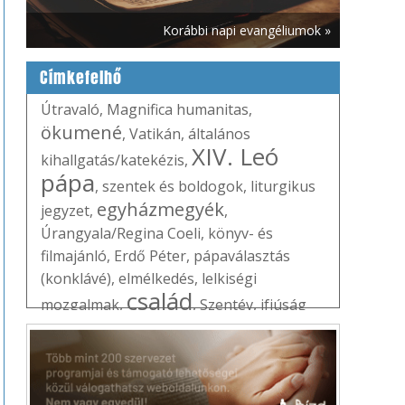
Korábbi napi evangéliumok »
Címkefelhő
Útravaló
,
Magnifica humanitas
,
ökumené
,
Vatikán
,
általános
XIV. Leó
kihallgatás/katekézis
,
pápa
,
szentek és boldogok
,
liturgikus
egyházmegyék
jegyzet
,
,
Úrangyala/Regina Coeli
,
könyv- és
filmajánló
,
Erdő Péter
,
pápaválasztás
(konklávé)
,
elmélkedés
,
lelkiségi
család
mozgalmak
,
,
Szentév
,
ifjúság