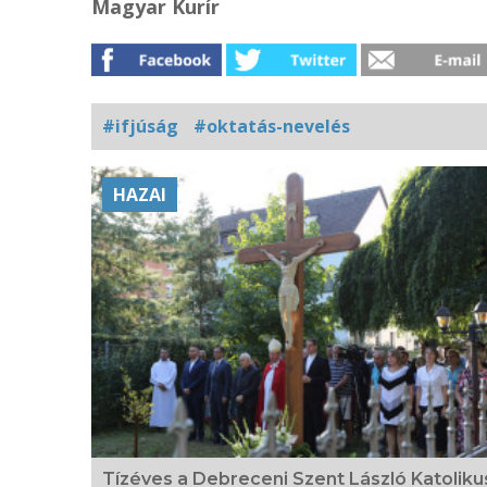
Magyar Kurír
#ifjúság
#oktatás-nevelés
Kapcsolódó
HAZAI
fotógaléria
Tízéves a Debreceni Szent László Katoliku