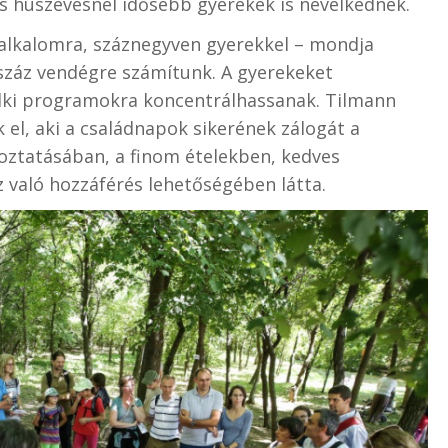
és húszévesnél idősebb gyerekek is nevelkednek.
i alkalomra, száznegyven gyerekkel – mondja
száz vendégre számítunk. A gyerekeket
lelki programokra koncentrálhassanak. Tilmann
 el, aki a családnapok sikerének zálogát a
oztatásában, a finom ételekben, kedves
 való hozzáférés lehetőségében látta.