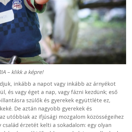
A – klikk a képre!
udjuk, inkább a napot vagy inkább az árnyékot
ül, és vagy éget a nap, vagy fázni kezdünk; eső
pillantásra szülők és gyerekek együttléte ez,
keké. De aztán nagyobb gyerekek és
, az utóbbiak az ifjúsági mozgalom közösségeihez
család érzetét kelti a sokadalom: egy olyan