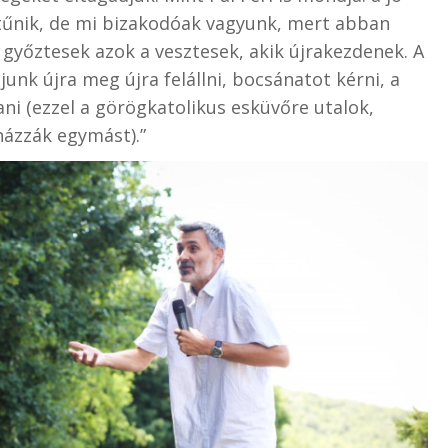
tűnik, de mi bizakodóak vagyunk, mert abban
győztesek azok a vesztesek, akik újrakezdenek. A
junk újra meg újra felállni, bocsánatot kérni, a
ani (ezzel a görögkatolikus esküvőre utalok,
ázzák egymást).”