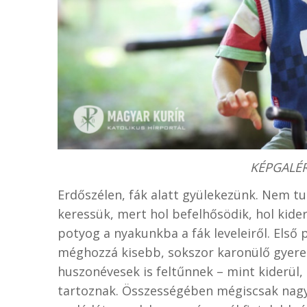
KÉPGALÉRI
Erdőszélen, fák alatt gyülekezünk. Nem t
keressük, mert hol befelhősödik, hol kider
potyog a nyakunkba a fák leveleiről. Első 
méghozzá kisebb, sokszor karonülő gyere
huszonévesek is feltűnnek – mint kiderül
tartoznak. Összességében mégiscsak nagy 