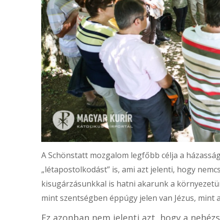
A Schönstatt mozgalom legfőbb célja a házasság
„létapostolkodást” is, ami azt jelenti, hogy nem
kisugárzásunkkal is hatni akarunk a környezetü
mint szentségben éppúgy jelen van Jézus, mint a
Ez azonban nem jelenti azt, hogy a nehézsé