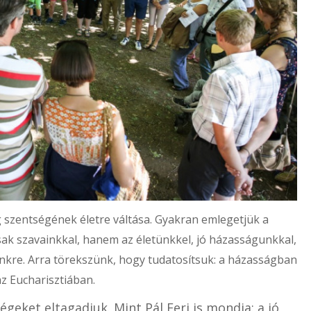
 szentségének életre váltása. Gyakran emlegetjük a
csak szavainkkal, hanem az életünkkel, jó házasságunkkal,
nkre. Arra törekszünk, hogy tudatosítsuk: a házasságban
z Eucharisztiában.
geket eltagadjuk. Mint Pál Feri is mondja: a jó