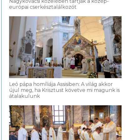
Nagykovácsi közelében tartják a közép-
európai cserkésztalálkozót
Leó pápa homíliája Assisiben: A világ akkor
újul meg, ha Krisztust követve mi magunk is
átalakulunk