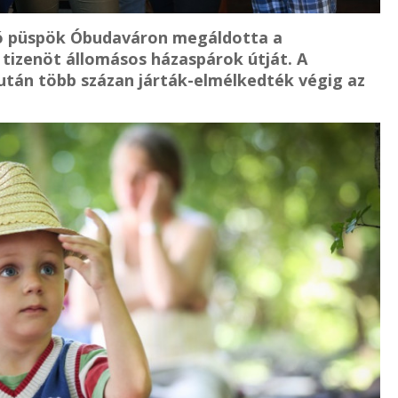
szló püspök Óbudaváron megáldotta a
 tizenöt állomásos házaspárok útját. A
 után több százan járták-elmélkedték végig az