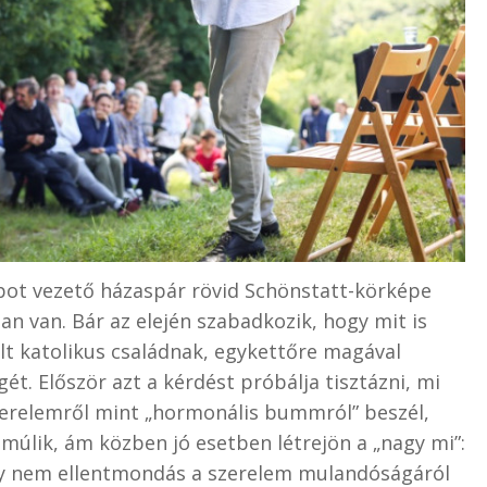
apot vezető házaspár rövid Schönstatt-körképe
an van. Bár az elején szabadkozik, hogy mit is
t katolikus családnak, egykettőre magával
t. Először azt a kérdést próbálja tisztázni, mi
zerelemről mint „hormonális bummról” beszél,
múlik, ám közben jó esetben létrejön a „nagy mi”:
 így nem ellentmondás a szerelem mulandóságáról