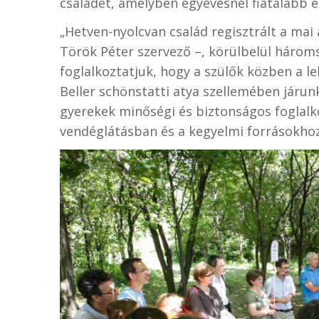
családét, amelyben egyévesnél fiatalabb 
„Hetven-nyolcvan család regisztrált a ma
Török Péter szervező –, körülbelül három
foglalkoztatjuk, hogy a szülők közben a 
Beller schönstatti atya szellemében járunk
gyerekek minőségi és biztonságos foglalk
vendéglátásban és a kegyelmi forrásokhoz