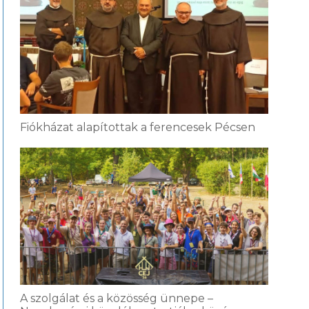
Fiókházat alapítottak a ferencesek Pécsen
A szolgálat és a közösség ünnepe –