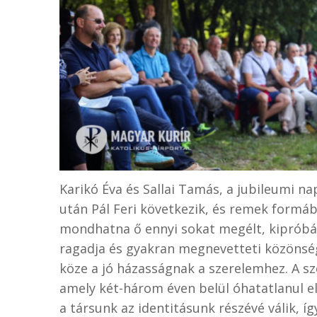
Karikó Éva és Sallai Tamás, a jubileumi n
után Pál Feri következik, és remek formáb
mondhatna ő ennyi sokat megélt, kipróbál
ragadja és gyakran megnevetteti közönségé
köze a jó házasságnak a szerelemhez. A s
amely két-három éven belül óhatatlanul el
a társunk az identitásunk részévé válik,