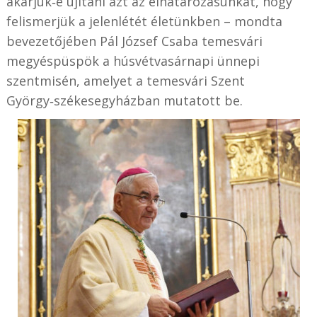
akarjuk‑e újítani azt az elhatározásunkat, hogy
felismerjük a jelenlétét életünkben – mondta
bevezetőjében Pál József Csaba temesvári
megyéspüspök a húsvétvasárnapi ünnepi
szentmisén, amelyet a temesvári Szent
György‑székesegyházban mutatott be.