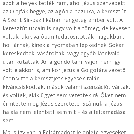
azok a helyek tették rám, ahol Jézus szenvedett:
az Olajfák hegye, az Agónia bazilika, a keresztút.
A Szent Sír‑bazilikában rengeteg ember volt. A
keresztút utcáin is nagy volt a tömeg, de kevesen
voltak, akik valóban tudatosították magukban,
hol járnak, kinek a nyomában lépkednek. Sokan
kereskedtek, vásároltak, vagy egyéb látnivaló
után kutattak. Arra gondoltam: vajon nem így
volt‑e akkor is, amikor Jézus a Golgotára vezető
úton vitte a keresztjét? Egyesek talán
kíváncsiskodtak, mások valami szenzációt vártak,
és voltak, akik ügyet sem vetettek rá. Őket nem
érintette meg Jézus szeretete. Számukra Jézus
halála nem jelentett semmit – és a feltámadása
sem.
Ma is így van: a Feltámadott jelenléte egyeseket