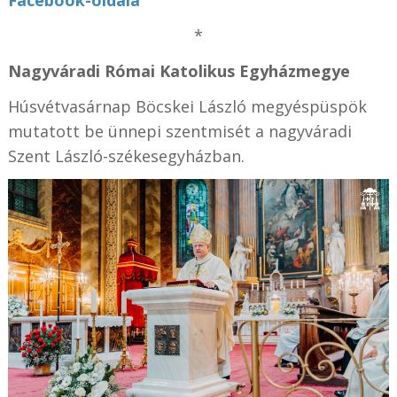
Facebook-oldala
*
Nagyváradi Római Katolikus Egyházmegye
Húsvétvasárnap
Böcskei László megyéspüspök
mutatott be ünnepi szentmisét a nagyváradi
Szent László-székesegyházban.