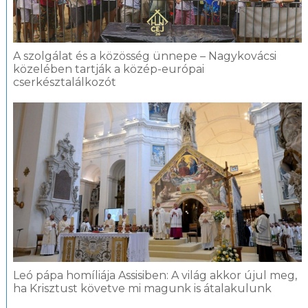
A szolgálat és a közösség ünnepe – Nagykovácsi
közelében tartják a közép-európai
cserkésztalálkozót
Leó pápa homíliája Assisiben: A világ akkor újul meg,
ha Krisztust követve mi magunk is átalakulunk