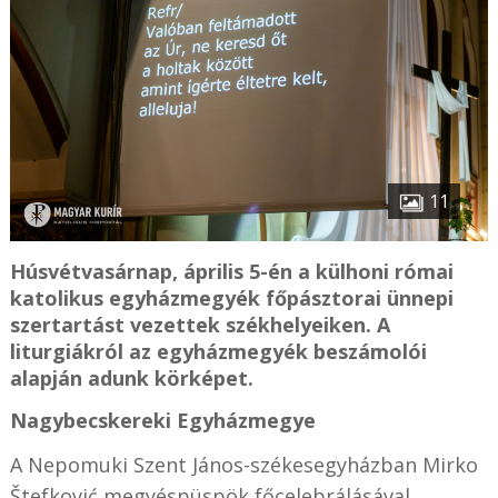
11
Húsvétvasárnap, április 5-én a külhoni római
katolikus egyházmegyék főpásztorai ünnepi
szertartást vezettek székhelyeiken. A
liturgiákról az egyházmegyék beszámolói
alapján adunk körképet.
Nagybecskereki Egyházmegye
A Nepomuki Szent János-székesegyházban Mirko
Štefković megyéspüspök főcelebrálásával