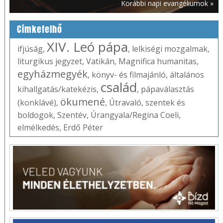
Korábbi napi evangéliumok »
Címkefelhő
XIV. Leó pápa
ifjúság
,
,
lelkiségi mozgalmak
,
liturgikus jegyzet
,
Vatikán
,
Magnifica humanitas
,
egyházmegyék
,
könyv- és filmajánló
,
általános
család
kihallgatás/katekézis
,
,
pápaválasztás
ökumené
(konklávé)
,
,
Útravaló
,
szentek és
boldogok
,
Szentév
,
Úrangyala/Regina Coeli
,
elmélkedés
,
Erdő Péter