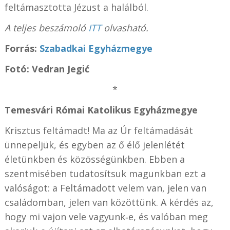
feltámasztotta Jézust a halálból.
A teljes beszámoló
ITT
olvasható.
Forrás:
Szabadkai Egyházmegye
Fotó: Vedran Jegić
*
Temesvári Római Katolikus Egyházmegye
Krisztus feltámadt! Ma az Úr feltámadását
ünnepeljük, és egyben az ő élő jelenlétét
életünkben és közösségünkben. Ebben a
szentmisében tudatosítsuk magunkban ezt a
valóságot: a Feltámadott velem van, jelen van
családomban, jelen van közöttünk. A kérdés az,
hogy mi vajon vele vagyunk‑e, és valóban meg