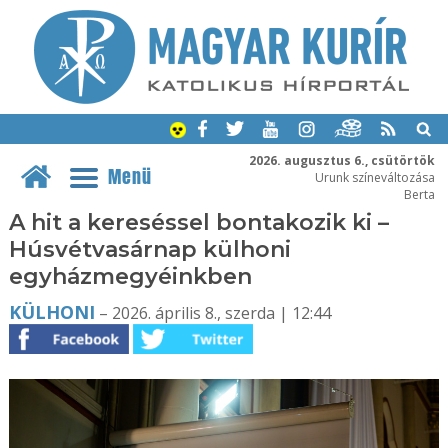
2026. augusztus 6., csütörtök
Menü
Urunk színeváltozása
Berta
A hit a kereséssel bontakozik ki –
Húsvétvasárnap külhoni
egyházmegyéinkben
KÜLHONI
– 2026. április 8., szerda | 12:44