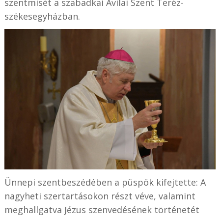
szentmisét a szabadkai Avilai Szent Teréz-
székesegyházban.
Ünnepi szentbeszédében a püspök kifejtette: A
nagyheti szertartásokon részt véve, valamint
meghallgatva Jézus szenvedésének történetét