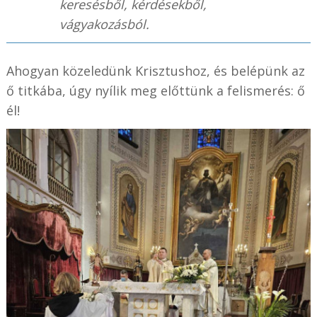
keresésből, kérdésekből,
vágyakozásból.
Ahogyan közeledünk Krisztushoz, és belépünk az
ő titkába, úgy nyílik meg előttünk a felismerés: ő
él!