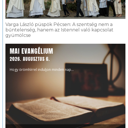
Varga László püspök Pécsen: A szentség nem a
bűntelenség, hanem az Istennel való kapcsolat
gyümölcse
MAI EVANGÉLIUM
2026. AUGUSZTUS 6.
Hogy örömhírrel induljon minden nap...