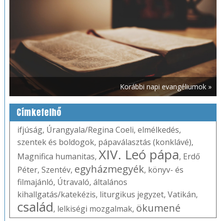
Korábbi napi evangéliumok »
Címkefelhő
ifjúság
,
Úrangyala/Regina Coeli
,
elmélkedés
,
szentek és boldogok
,
pápaválasztás (konklávé)
,
XIV. Leó pápa
Magnifica humanitas
,
,
Erdő
egyházmegyék
Péter
,
Szentév
,
,
könyv- és
filmajánló
,
Útravaló
,
általános
kihallgatás/katekézis
,
liturgikus jegyzet
,
Vatikán
,
család
ökumené
,
lelkiségi mozgalmak
,