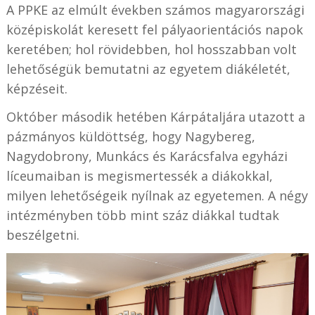
A PPKE az elmúlt években számos magyarországi
középiskolát keresett fel pályaorientációs napok
keretében; hol rövidebben, hol hosszabban volt
lehetőségük bemutatni az egyetem diákéletét,
képzéseit.
Október második hetében Kárpátaljára utazott a
pázmányos küldöttség, hogy Nagybereg,
Nagydobrony, Munkács és Karácsfalva egyházi
líceumaiban is megismertessék a diákokkal,
milyen lehetőségeik nyílnak az egyetemen. A négy
intézményben több mint száz diákkal tudtak
beszélgetni.