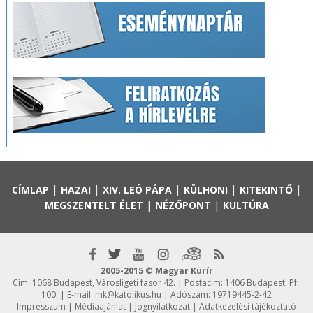
|
|
|
|
|
CÍMLAP
HAZAI
XIV. LEÓ PÁPA
KÜLHONI
KITEKINTŐ
|
|
MEGSZENTELT ÉLET
NÉZŐPONT
KULTÚRA
2005-2015 © Magyar Kurír
Cím: 1068 Budapest, Városligeti fasor 42. | Postacím: 1406 Budapest, Pf.:
100. | E-mail:
mk@katolikus.hu
| Adószám: 19719445-2-42
Impresszum
|
Médiaajánlat
|
Jognyilatkozat
|
Adatkezelési tájékoztató