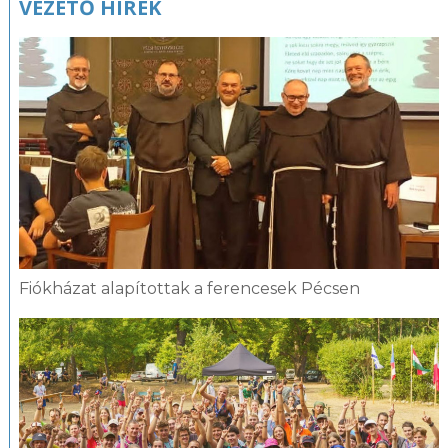
VEZETŐ HÍREK
Fiókházat alapítottak a ferencesek Pécsen