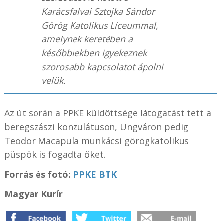
Karácsfalvai Sztojka Sándor
Görög Katolikus Líceummal,
amelynek keretében a
későbbiekben igyekeznek
szorosabb kapcsolatot ápolni
velük.
Az út során a PPKE küldöttsége látogatást tett a
beregszászi konzulátuson, Ungváron pedig
Teodor Macapula munkácsi görögkatolikus
püspök is fogadta őket.
Forrás és f
otó:
PPKE BTK
Magyar Kurír