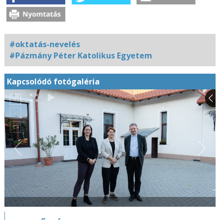
#oktatás-nevelés
#Pázmány Péter Katolikus Egyetem
Kapcsolódó fotógaléria