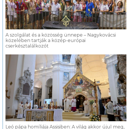
A szolgálat és a közösség ünnepe – Nagykovácsi
közelében tartják a közép-európai
cserkésztalálkozót
Leó pápa homíliája Assisiben: A világ akkor újul meg,