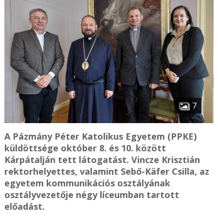
7
A Pázmány Péter Katolikus Egyetem (PPKE)
küldöttsége október 8. és 10. között
Kárpátalján tett látogatást. Vincze Krisztián
rektorhelyettes, valamint Sebő-Käfer Csilla, az
egyetem kommunikációs osztályának
osztályvezetője négy líceumban tartott
előadást.