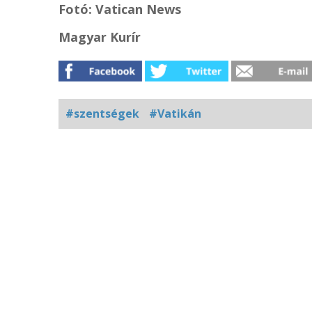
Fotó: Vatican News
Magyar Kurír
#szentségek
#Vatikán
Kapcsolódó
fotógaléria