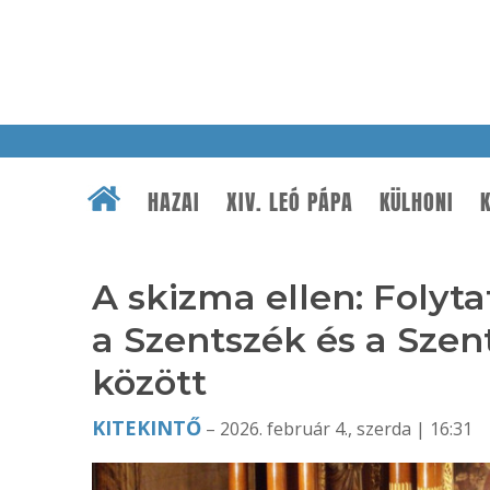
HAZAI
XIV. LEÓ PÁPA
KÜLHONI
K
A skizma ellen: Foly
a Szentszék és a Szent
között
KITEKINTŐ
– 2026. február 4., szerda | 16:31