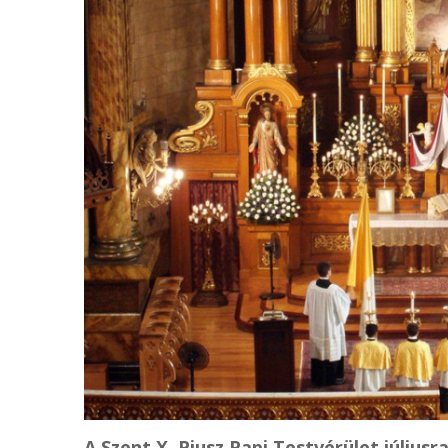
A Szent X. Piusz Papi Testvérület július