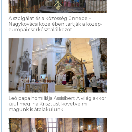
A szolgálat és a közösség ünnepe –
Nagykovácsi közelében tartják a közép-
európai cserkésztalálkozót
Leó pápa homíliája Assisiben: A világ akkor
újul meg, ha Krisztust követve mi
magunk is átalakulunk