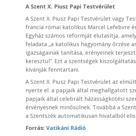
A Szent X. Piusz Papi Testvérület
A Szent X. Piusz Papi Testvérület vagy Te
francia római katolikus Marcel Lefebvre ér
Egyház számos reformját elutasítja, amely 
feladata „a katolikus hagyomány őrzése a
igazságainak tanítása, erényeinek terjes
keresztül”. Ezt a szentségek kiszolgáltat
kívánják fenntartani.
A Szent X. Piusz Papi Testvérület az elmú
nyerte el: a papjaik által meghallgatott s
papjaik által celebrált házasságkötési sze
érvényesnek minősülnek. Továbbá a Szent 
a Szentszék automatikusan hivatalból eli
Forrás:
Vatikáni Rádió