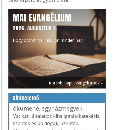
való kapcsolat gyümölcse
MAI EVANGÉLIUM
2026. AUGUSZTUS 7.
Hogy örömhírrel induljon minden nap...
Korábbi napi evangéliumok »
Címkefelhő
ökumené
egyházmegyék
,
,
Vatikán
,
általános kihallgatás/katekézis
,
szentek és boldogok
,
Szentév
,