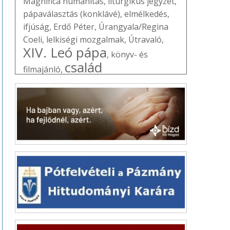
Magnifica humanitas
,
liturgikus jegyzet
,
pápaválasztás (konklávé)
,
elmélkedés
,
ifjúság
,
Erdő Péter
,
Úrangyala/Regina
Coeli
,
lelkiségi mozgalmak
,
Útravaló
,
XIV. Leó pápa
,
könyv- és
család
filmajánló
,