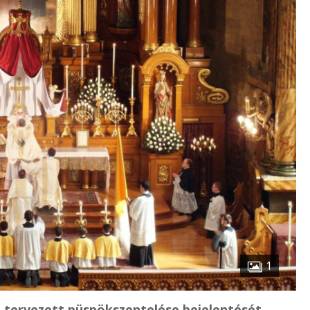
1
ra tervezett püspökszentelése bejelentését