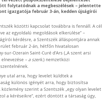
ött folytatódnak a megbeszélések – jelentette
ont igazgatója február 3-án, kedden újságírói
ntszék közötti kapcsolat továbbra is fennáll. A cél
etve az egyoldalú megoldások elkerülése” –
ságírói kérdésre, a Szentszék álláspontjára annak
rület február 2-án, hétfőn hivatalosan
y-sur-Ozerain Saint-Curé d’Ars („A szent arsi
t elnevezése
– a szerk.
) nemzetközi
 szentelnének.
ye utal arra, hogy levelet küldtek a
aság különös igényét arra, hogy biztosítsa
 közlemény szerint a Szentszék „egy olyan levelet
l a kéréseikre”, ezért döntött a társaság úgy,