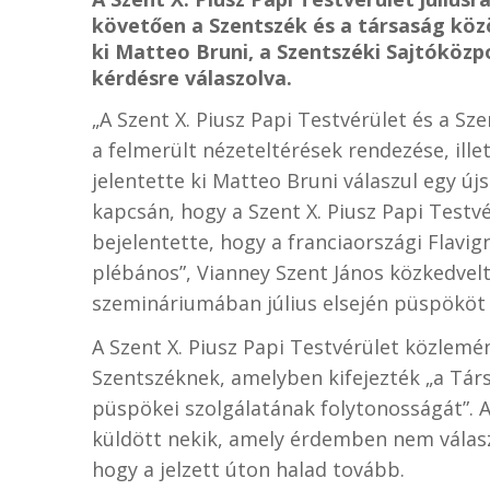
követően a Szentszék és a társaság köz
ki Matteo Bruni, a Szentszéki Sajtóközp
kérdésre válaszolva.
„A Szent X. Piusz Papi Testvérület és a Sze
a felmerült nézeteltérések rendezése, ill
jelentette ki Matteo Bruni válaszul egy új
kapcsán, hogy a Szent X. Piusz Papi Testvé
bejelentette, hogy a franciaországi Flavign
plébános”, Vianney Szent János közkedvel
szemináriumában július elsején püspököt
A Szent X. Piusz Papi Testvérület közlemén
Szentszéknek, amelyben kifejezték „a Társ
püspökei szolgálatának folytonosságát”. A
küldött nekik, amely érdemben nem válaszo
hogy a jelzett úton halad tovább.