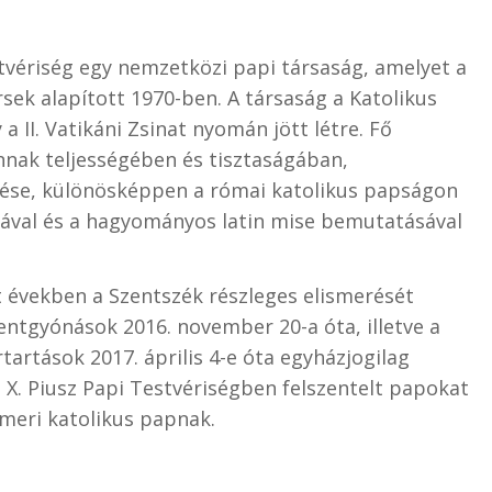
stvériség egy nemzetközi papi társaság, amelyet a
sek alapított 1970-ben. A társaság a Katolikus
a II. Vatikáni Zsinat nyomán jött létre. Fő
nnak teljességében és tisztaságában,
ztése, különösképpen a római katolikus papságon
ásával és a hagyományos latin mise bemutatásával
lt években a Szentszék részleges elismerését
zentgyónások 2016. november 20-a óta, illetve a
rtartások 2017. április 4-e óta egyházjogilag
X. Piusz Papi Testvériségben felszentelt papokat
smeri katolikus papnak.