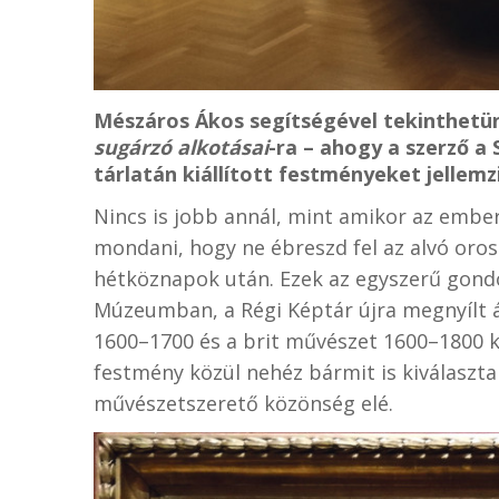
Mészáros Ákos segítségével tekinthet
sugárzó alkotásai
-ra – ahogy a szerző 
tárlatán kiállított festményeket jellemzi
Nincs is jobb annál, mint amikor az ember
mondani, hogy ne ébreszd fel az alvó oro
hétköznapok után. Ezek az egyszerű gond
Múzeumban, a Régi Képtár újra megnyílt á
1600–1700 és a brit művészet 1600–1800 
festmény közül nehéz bármit is kiválasztan
művészetszerető közönség elé.