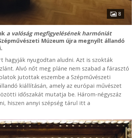
8
ünk
a valóság megfigyelésének harmóniát
a Szépművészeti Múzeum újra megnyílt állandó
.
t hagyják nyugodtan aludni. Azt is szokták
szlánt. Alvó nőt meg pláne nem szabad a fárasztó
olatok jutottak eszembe a Szépművészeti
llandó kiállításán, amely az európai művészet
közötti időszakát mutatja be. Három-négyszáz
i, hiszen annyi szépség tárul itt a