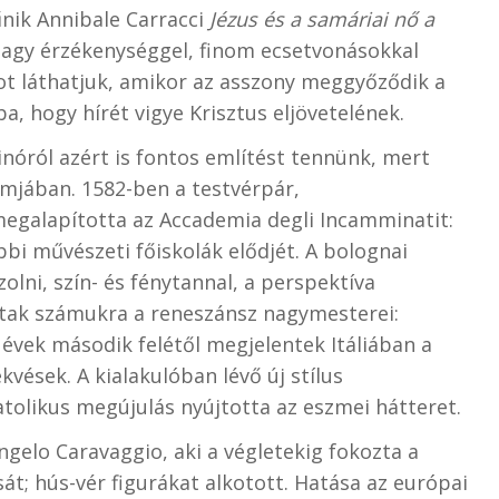
űnik Annibale Carracci
Jézus és a samáriai nő a
agy érzékenységgel, finom ecsetvonásokkal
natot láthatjuk, amikor az asszony meggyőződik a
ba, hogy hírét vigye Krisztus eljövetelének.
tinóról azért is fontos említést tennünk, mert
rmjában. 1582-ben a testvérpár,
egalapította az Accademia degli Incamminatit:
bbi művészeti főiskolák elődjét. A bolognai
lni, szín- és fénytannal, a perspektíva
ltak számukra a reneszánsz nagymesterei:
s évek második felétől megjelentek Itáliában a
ések. A kialakulóban lévő új stílus
tolikus megújulás nyújtotta az eszmei hátteret.
ngelo Caravaggio, aki a végletekig fokozta a
át; hús-vér figurákat alkotott. Hatása az európai