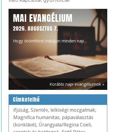
való kapcsolat gyümölcse
MAI EVANGÉLIUM
2026. AUGUSZTUS 7.
Hogy örömhírrel induljon minden nap...
Korábbi napi evangéliumok »
Címkefelhő
ifjúság
,
Szentév
,
lelkiségi mozgalmak
,
Magnifica humanitas
,
pápaválasztás
(konklávé)
,
Úrangyala/Regina Coeli
,
szentek és boldogok
,
Erdő Péter
,