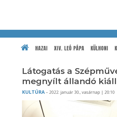
HAZAI
XIV. LEÓ PÁPA
KÜLHONI
K
Látogatás a Szépműv
megnyílt állandó kiál
KULTÚRA
– 2022. január 30., vasárnap | 20:10