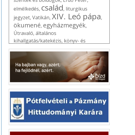
család
elmélkedés
,
,
liturgikus
XIV. Leó pápa
jegyzet
,
Vatikán
,
,
ökumené
egyházmegyék
,
,
Útravaló
,
általános
kihallgatás/katekézis
,
könyv- és
filmajánló