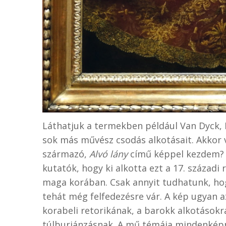
Láthatjuk a termekben például Van Dyck, R
sok más művész csodás alkotásait. Akkor v
származó,
Alvó lány
című képpel kezdem? 
kutatók, hogy ki alkotta ezt a 17. század
maga korában. Csak annyit tudhatunk, ho
tehát még felfedezésre vár. A kép ugyan a
korabeli retorikának, a barokk alkotásokr
túlburjánzásnak. A mű témája mindenképp