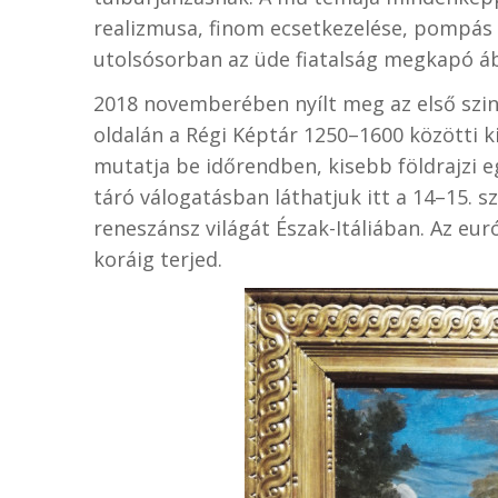
realizmusa, finom ecsetkezelése, pompás 
utolsósorban az üde fiatalság megkapó áb
2018 novemberében nyílt meg az első szi
oldalán a Régi Képtár 1250–1600 közötti k
mutatja be időrendben, kisebb földrajzi e
táró válogatásban láthatjuk itt a 14–15. s
reneszánsz világát Észak-Itáliában. Az e
koráig terjed.