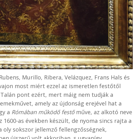
ubens, Murillo, Ribera, Velázquez, Frans Hals és
ajon most miért ezzel az ismeretlen festőtől
Talán pont ezért, mert máig nem tudják a
i remekművet, amely az újdonság erejével hat a
gy a
Rómában működő festő
műve, az alkotó neve
z 1600-as években készült, de nyoma sincs rajta a
a oly sokszor jellemző fellengzősségnek,
en újszerű volt akkoriban, s ugyanígy