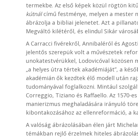
termekbe. Az első képek közül rögtön kit
kútnál
című festménye, melyen a mester n
ábrázolja a bibliai jelenetet. Azt a pilla
Megváltó kilétéről, és elindul Sikár városá
A Carracci fivérekről, Annibaléról és Agos
jelentős szerepük volt a művészetek refo
unokatestvérükkel, Lodovicóval közösen m
„a helyes útra tértek akadémiáját”, a késő
akadémián ők kezdtek élő modell után rajzo
tudományával foglalkozni. Mintául szolgá
Correggio, Tiziano és Raffaello. Az 1570-e
manierizmus meghaladására irányuló törekv
kibontakozásához az ellenreformáció, a ka
A valóság ábrázolásában élen járt Michela
témákban rejlő érzelmek hiteles ábrázolás