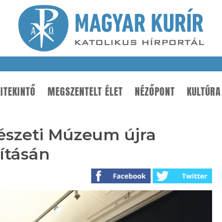
ITEKINTŐ
MEGSZENTELT ÉLET
NÉZŐPONT
KULTÚRA
észeti Múzeum újra
lításán