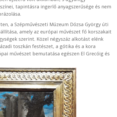
színei, tapintásra ingerlő anyagszerűsége és nem
rázolása.
nten, a Szépművészeti Múzeum Dózsa György úti
iállítása, amely az európai művészet fő korszakait
gységek szerint. Közel négyszáz alkotást elénk
zázadi toszkán festészet, a gótika és a kora
urópai művészet bemutatása egészen El Grecóig és