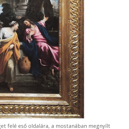
et felé eső oldalára, a mostanában megnyílt