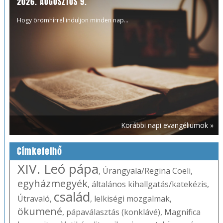
2026. AUGUSZTUS 9.
Hogy örömhírrel induljon minden nap...
Korábbi napi evangéliumok »
Címkefelhő
XIV. Leó pápa
,
Úrangyala/Regina Coeli
,
egyházmegyék
,
általános kihallgatás/katekézis
,
család
Útravaló
,
,
lelkiségi mozgalmak
,
ökumené
,
pápaválasztás (konklávé)
,
Magnifica