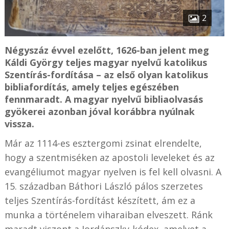
2
Négyszáz évvel ezelőtt, 1626-ban jelent meg
Káldi György teljes magyar nyelvű katolikus
Szentírás-fordítása – az első olyan katolikus
bibliafordítás, amely teljes egészében
fennmaradt. A magyar nyelvű bibliaolvasás
gyökerei azonban jóval korábbra nyúlnak
vissza.
Már az 1114-es esztergomi zsinat elrendelte,
hogy a szentmiséken az apostoli leveleket és az
evangéliumot magyar nyelven is fel kell olvasni. A
15. században Báthori László pálos szerzetes
teljes Szentírás-fordítást készített, ám ez a
munka a történelem viharaiban elveszett. Ránk
maradt viszont a Jordánszky-kódex, amelyet a