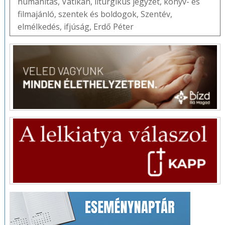
humanitas
,
Vatikán
,
liturgikus jegyzet
,
könyv- és
filmajánló
,
szentek és boldogok
,
Szentév
,
elmélkedés
,
ifjúság
,
Erdő Péter