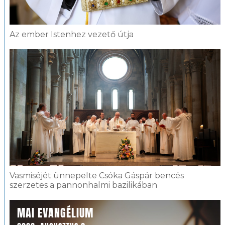
Az ember Istenhez vezető útja
Vasmiséjét ünnepelte Csóka Gáspár bencés
szerzetes a pannonhalmi bazilikában
MAI EVANGÉLIUM