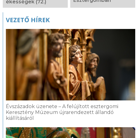
Esztergomban
ékességek (72.)
VEZETŐ HÍREK
Évszázadok üzenete – A felújított esztergomi
Keresztény Múzeum újrarendezett állandó
kiállításáról