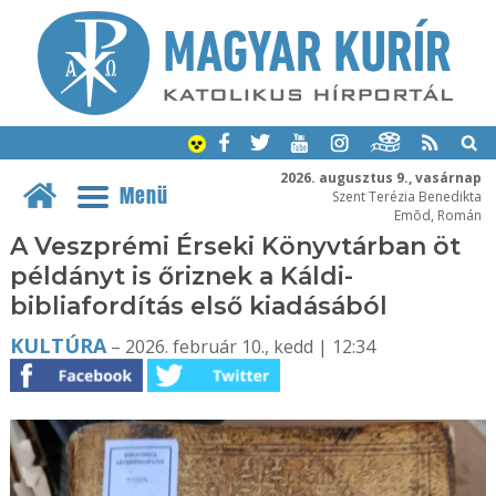
2026. augusztus 9., vasárnap
Menü
Szent Terézia Benedikta
Emõd, Román
A Veszprémi Érseki Könyvtárban öt
példányt is őriznek a Káldi-
bibliafordítás első kiadásából
KULTÚRA
– 2026. február 10., kedd | 12:34