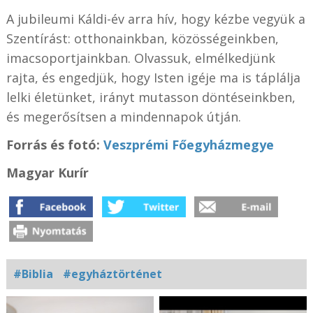
A jubileumi Káldi-év arra hív, hogy kézbe vegyük a
Szentírást: otthonainkban, közösségeinkben,
imacsoportjainkban. Olvassuk, elmélkedjünk
rajta, és engedjük, hogy Isten igéje ma is táplálja
lelki életünket, irányt mutasson döntéseinkben,
és megerősítsen a mindennapok útján.
Forrás és fotó:
Veszprémi Főegyházmegye
Magyar Kurír
#Biblia
#egyháztörténet
Kapcsolódó