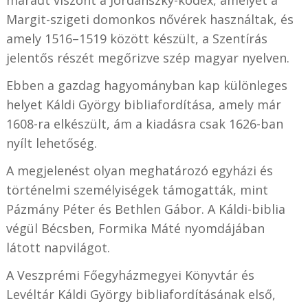
Margit-szigeti domonkos nővérek használtak, és
amely 1516–1519 között készült, a Szentírás
jelentős részét megőrizve szép magyar nyelven.
Ebben a gazdag hagyományban kap különleges
helyet Káldi György bibliafordítása, amely már
1608-ra elkészült, ám a kiadásra csak 1626-ban
nyílt lehetőség.
A megjelenést olyan meghatározó egyházi és
történelmi személyiségek támogatták, mint
Pázmány Péter és Bethlen Gábor. A Káldi-biblia
végül Bécsben, Formika Máté nyomdájában
látott napvilágot.
A Veszprémi Főegyházmegyei Könyvtár és
Levéltár Káldi György bibliafordításának első,