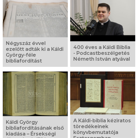
fotógaléria
Négyszáz évvel
400 éves a Káldi Biblia
ezelőtt adták ki a Káldi
- Podcastbeszélgetés
György-féle
Németh István atyával
bibliafordítást
A Káldi-biblia kéziratos
Káldi György
töredékeinek
bibliafordításának első
könyvbemutatója
kiadása – Érsekségi