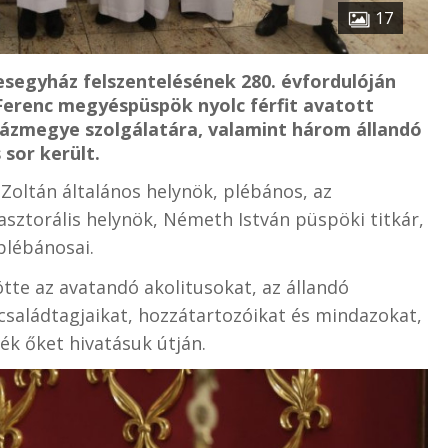
17
esegyház felszentelésének 280. évfordulóján
Ferenc megyéspüspök nyolc férfit avatott
házmegye szolgálatára, valamint három állandó
 sor került.
oltán általános helynök, plébános, az
sztorális helynök, Németh István püspöki titkár,
plébánosai.
tte az avatandó akolitusokat, az állandó
 családtagjaikat, hozzátartozóikat és mindazokat,
ék őket hivatásuk útján.