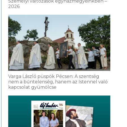
Személyi változások egyházmegyéinkben –
2026
Varga László püspök Pécsen: A szentség
nem a bűntelenség, hanem az Istennel való
kapcsolat gyümölcse