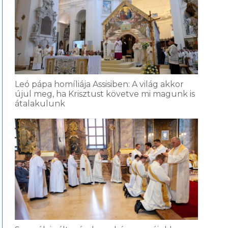
Leó pápa homíliája Assisiben: A világ akkor
újul meg, ha Krisztust követve mi magunk is
átalakulunk