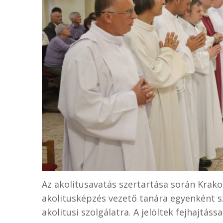
Az akolitusavatás szertartása során Krak
akolitusképzés vezető tanára egyenként szó
akolitusi szolgálatra. A jelöltek fejhajtáss