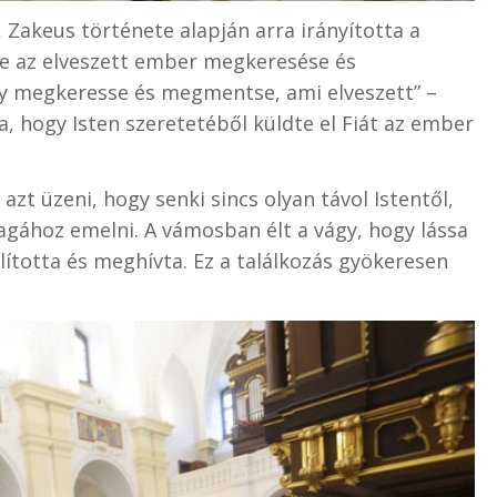
Zakeus története alapján arra irányította a
ge az elveszett ember megkeresése és
gy megkeresse és megmentse, ami elveszett” –
a, hogy Isten szeretetéből küldte el Fiát az ember
zt üzeni, hogy senki sincs olyan távol Istentől,
agához emelni. A vámosban élt a vágy, hogy lássa
lította és meghívta. Ez a találkozás gyökeresen