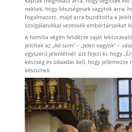
kaptak meghívást arra, hogy segítsék elő 
nektek, hogy készségesek vagytok arra, ho
fogalmazott, majd arra buzdította a jelölt
szolgálatukkal vezessék embertársaikat I
A homília végén felidézte saját lektorava
jelöltek az „Ad sum” – „Jelen vagyok” – vál
egyszerű jelenlétnél: azt fejezi ki, hogy „É
készség és odaadás kell, hogy jellemezze 
készülnek.