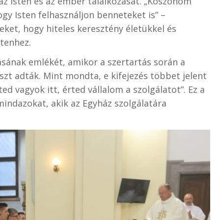
az Isten és az ember találkozását. „Köszönöm
gy Isten felhasználjon benneteket is” –
eket, hogy hiteles keresztény életükkel és
stenhez.
tásának emlékét, amikor a szertartás során a
aszt adták. Mint mondta, e kifejezés többet jelent
rted vagyok itt, érted vállalom a szolgálatot”. Ez a
mindazokat, akik az Egyház szolgálatára