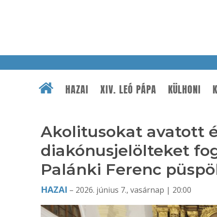
HAZAI
XIV. LEÓ PÁPA
KÜLHONI
K
Akolitusokat avatott 
diakónusjelölteket fog
Palánki Ferenc püspö
HAZAI
– 2026. június 7., vasárnap | 20:00