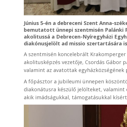
Június 5-én a debreceni Szent Anna-szék
bemutatott ünnepi szentmisén Palánki 
akolitussá a Debrecen-Nyíregyházi Egy
diakónusjelölt ad missio szertartására is
A szentmisén koncelebrált Krakomperger Z
akolitusképzés vezetője, Csordás Gábor pa
valamint az avatottak egyházközségének 
A főpásztor a jubileumi ünnepen köszöntö
diakonátusra készülő jelölteket, valamint
akik imádságukkal, támogatásukkal kísért