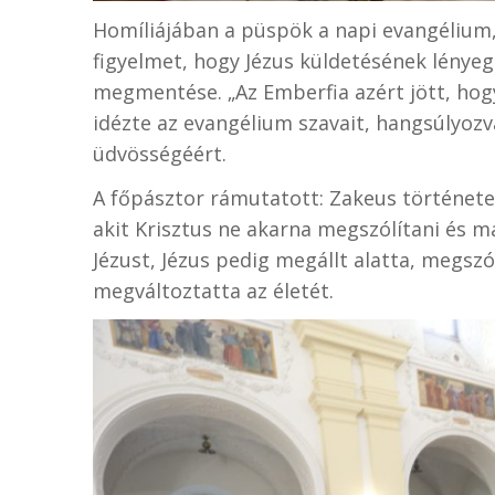
Homíliájában a püspök a napi evangélium, 
figyelmet, hogy Jézus küldetésének lénye
megmentése. „Az Emberfia azért jött, ho
idézte az evangélium szavait, hangsúlyozv
üdvösségéért.
A főpásztor rámutatott: Zakeus története a
akit Krisztus ne akarna megszólítani és m
Jézust, Jézus pedig megállt alatta, megszó
megváltoztatta az életét.