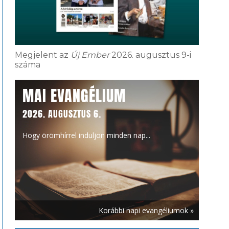
Megjelent az
Új Ember
2026. augusztus 9-i
száma
MAI EVANGÉLIUM
2026. AUGUSZTUS 6.
Hogy örömhírrel induljon minden nap...
Korábbi napi evangéliumok »