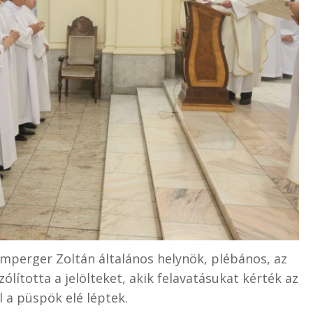
omperger Zoltán általános helynök, plébános, az
lította a jelölteket, akik felavatásukat kérték az
al a püspök elé léptek.