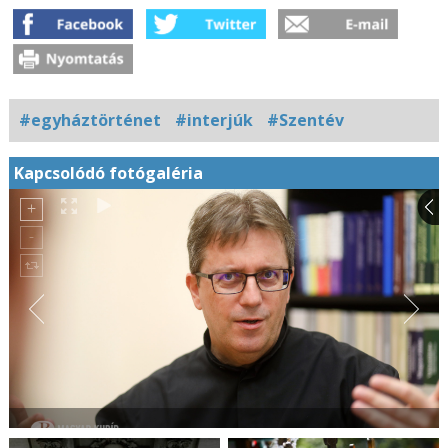
#egyháztörténet
#interjúk
#Szentév
Kapcsolódó fotógaléria