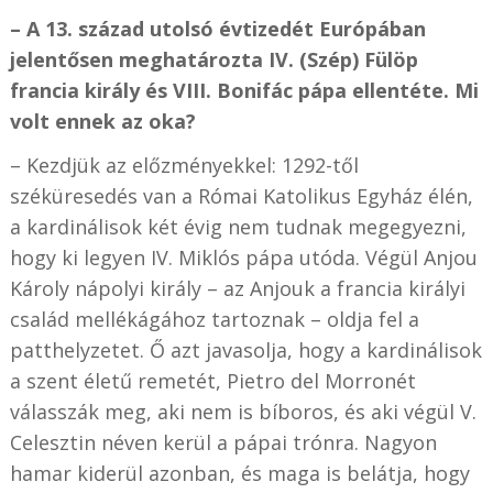
– A 13. század utolsó évtizedét Európában
jelentősen meghatározta IV. (Szép) Fülöp
francia király és VIII. Bonifác pápa ellentéte. Mi
volt ennek az oka?
– Kezdjük az előzményekkel: 1292-től
széküresedés van a Római Katolikus Egyház élén,
a kardinálisok két évig nem tudnak megegyezni,
hogy ki legyen IV. Miklós pápa utóda. Végül Anjou
Károly nápolyi király – az Anjouk a francia királyi
család mellékágához tartoznak – oldja fel a
patthelyzetet. Ő azt javasolja, hogy a kardinálisok
a szent életű remetét, Pietro del Morronét
válasszák meg, aki nem is bíboros, és aki végül V.
Celesztin néven kerül a pápai trónra. Nagyon
hamar kiderül azonban, és maga is belátja, hogy