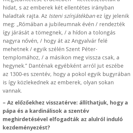
hidat, s az emberek két ellentétes irányban
haladtak rajta. Az
Isteni színjátékban
ez így jelenik
meg: „Rómában a jubileumnak évén / rendezték
így járását a tömegnek, / a hídon a tolongás
nagyra nővén, / hogy át az Angyalvár felé
mehetnek / egyik szélén Szent Péter-
templomához, / a másikon meg vissza csak, a
hegynek.” Danténak egyébként arról jut eszébe
az 1300-es szentév, hogy a pokol egyik bugyrában
is így közlekednek az emberek, olyan sokan
vannak.
– Az előzőekhez visszatérve: állíthatjuk, hogy a
pápa és a kardinálisok a szentév
meghirdetésével elfogadták az alulról induló
kezdeményezést?