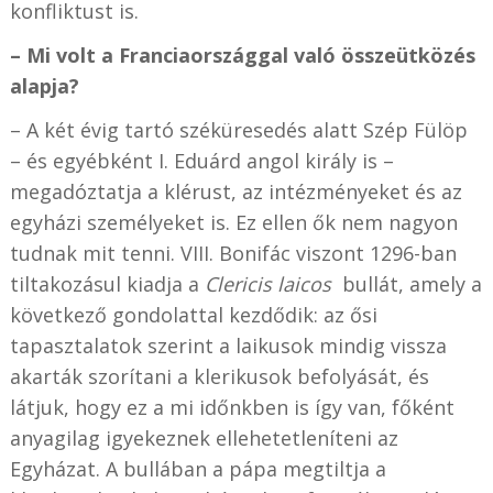
konfliktust is.
– Mi volt a Franciaországgal való összeütközés
alapja?
– A két évig tartó széküresedés alatt Szép Fülöp
– és egyébként I. Eduárd angol király is –
megadóztatja a klérust, az intézményeket és az
egyházi személyeket is. Ez ellen ők nem nagyon
tudnak mit tenni. VIII. Bonifác viszont 1296-ban
tiltakozásul kiadja a
Clericis laicos
bullát, amely a
következő gondolattal kezdődik: az ősi
tapasztalatok szerint a laikusok mindig vissza
akarták szorítani a klerikusok befolyását, és
látjuk, hogy ez a mi időnkben is így van, főként
anyagilag igyekeznek ellehetetleníteni az
Egyházat. A bullában a pápa megtiltja a