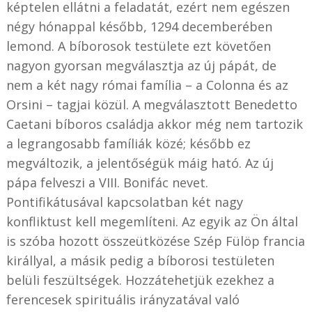
képtelen ellátni a feladatát, ezért nem egészen
négy hónappal később, 1294 decemberében
lemond. A bíborosok testülete ezt követően
nagyon gyorsan megválasztja az új pápát, de
nem a két nagy római família – a Colonna és az
Orsini – tagjai közül. A megválasztott Benedetto
Caetani bíboros családja akkor még nem tartozik
a legrangosabb famíliák közé; később ez
megváltozik, a jelentőségük máig ható. Az új
pápa felveszi a VIII. Bonifác nevet.
Pontifikátusával kapcsolatban két nagy
konfliktust kell megemlíteni. Az egyik az Ön által
is szóba hozott összeütközése Szép Fülöp francia
királlyal, a másik pedig a bíborosi testületen
belüli feszültségek. Hozzátehetjük ezekhez a
ferencesek spirituális irányzatával való