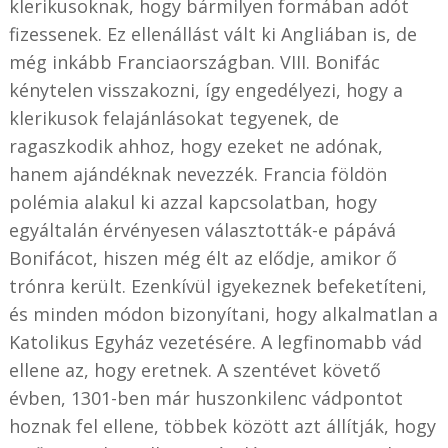
klerikusoknak, hogy bármilyen formában adót
fizessenek. Ez ellenállást vált ki Angliában is, de
még inkább Franciaországban. VIII. Bonifác
kénytelen visszakozni, így engedélyezi, hogy a
klerikusok felajánlásokat tegyenek, de
ragaszkodik ahhoz, hogy ezeket ne adónak,
hanem ajándéknak nevezzék. Francia földön
polémia alakul ki azzal kapcsolatban, hogy
egyáltalán érvényesen választották-e pápává
Bonifácot, hiszen még élt az elődje, amikor ő
trónra került. Ezenkívül igyekeznek befeketíteni,
és minden módon bizonyítani, hogy alkalmatlan a
Katolikus Egyház vezetésére. A legfinomabb vád
ellene az, hogy eretnek. A szentévet követő
évben, 1301-ben már huszonkilenc vádpontot
hoznak fel ellene, többek között azt állítják, hogy