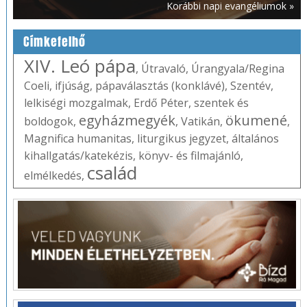
Korábbi napi evangéliumok »
Címkefelhő
XIV. Leó pápa
,
Útravaló
,
Úrangyala/Regina
Coeli
,
ifjúság
,
pápaválasztás (konklávé)
,
Szentév
,
lelkiségi mozgalmak
,
Erdő Péter
,
szentek és
egyházmegyék
ökumené
boldogok
,
,
Vatikán
,
,
Magnifica humanitas
,
liturgikus jegyzet
,
általános
kihallgatás/katekézis
,
könyv- és filmajánló
,
család
elmélkedés
,