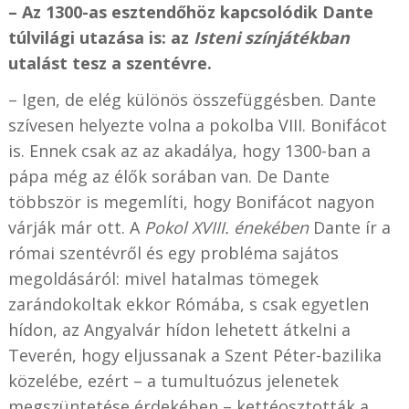
– Az 1300-as esztendőhöz kapcsolódik Dante
túlvilági utazása is: az
Isteni színjátékban
utalást tesz a szentévre.
– Igen, de elég különös összefüggésben. Dante
szívesen helyezte volna a pokolba VIII. Bonifácot
is. Ennek csak az az akadálya, hogy 1300-ban a
pápa még az élők sorában van. De Dante
többször is megemlíti, hogy Bonifácot nagyon
várják már ott. A
Pokol XVIII. énekében
Dante ír a
római szentévről és egy probléma sajátos
megoldásáról: mivel hatalmas tömegek
zarándokoltak ekkor Rómába, s csak egyetlen
hídon, az Angyalvár hídon lehetett átkelni a
Teverén, hogy eljussanak a Szent Péter-bazilika
közelébe, ezért – a tumultuózus jelenetek
megszüntetése érdekében – kettéosztották a