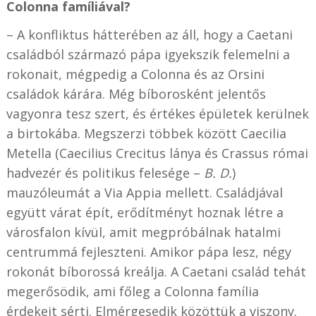
Colonna famíliával?
– A konfliktus hátterében az áll, hogy a Caetani
családból származó pápa igyekszik felemelni a
rokonait, mégpedig a Colonna és az Orsini
családok kárára. Még bíborosként jelentős
vagyonra tesz szert, és értékes épületek kerülnek
a birtokába. Megszerzi többek között Caecilia
Metella (Caecilius Crecitus lánya és Crassus római
hadvezér és politikus felesége –
B. D.
)
mauzóleumát a Via Appia mellett. Családjával
együtt várat épít, erődítményt hoznak létre a
városfalon kívül, amit megpróbálnak hatalmi
centrummá fejleszteni. Amikor pápa lesz, négy
rokonát bíborossá kreálja. A Caetani család tehát
megerősödik, ami főleg a Colonna família
érdekeit sérti. Elmérgesedik közöttük a viszony.