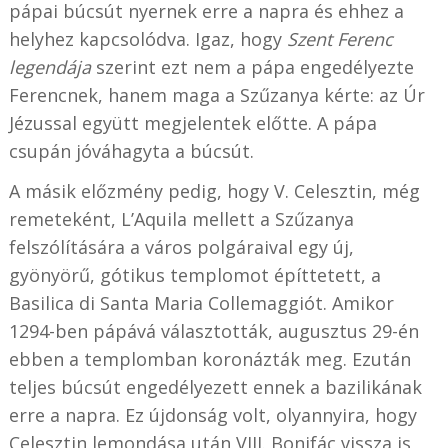
pápai búcsút nyernek erre a napra és ehhez a
helyhez kapcsolódva. Igaz, hogy
Szent Ferenc
legendája
szerint ezt nem a pápa engedélyezte
Ferencnek, hanem maga a Szűzanya kérte: az Úr
Jézussal együtt megjelentek előtte. A pápa
csupán jóváhagyta a búcsút.
A másik előzmény pedig, hogy V. Celesztin, még
remeteként, L’Aquila mellett a Szűzanya
felszólítására a város polgáraival egy új,
gyönyörű, gótikus templomot építtetett, a
Basilica di Santa Maria Collemaggiót. Amikor
1294-ben pápává választották, augusztus 29-én
ebben a templomban koronázták meg. Ezután
teljes búcsút engedélyezett ennek a bazilikának
erre a napra. Ez újdonság volt, olyannyira, hogy
Celesztin lemondása után VIII. Bonifác vissza is