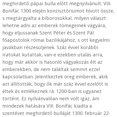
meghirdető pápai bulla előtt megnyilvánult. VIII.
Bonifác 1300 elején konzisztóriumot hívott össze,
s megtárgyalta a bíborosokkal, milyen választ
lehetne adni az emberek tömegeinek vágyára,
hogy eljussanak Szent Péter és Szent Pál
főapostolok római bazilikájához, s ott kegyelmi
javakban részesüljenek. Száz évvel korábbi
iratokat kutattak, van-e ezekben utalás arra,
hogy már akkor is hasonló vágyakozás élt az
emberekben, de nem találtak semmit ezzel
kapcsolatban. Jelentkeztek öreg emberek, akik
azt állították, hogy ők már száz évvel ezelőtt is
éltek és emlékeznek rá: 1200-ban is ugyanez
történt. Ez nyilvánvalóan nem volt igaz, ám
mindezek hatására VIII. Bonifác kiadta a
szentévet meghirdető bulláját 1300. február 22-