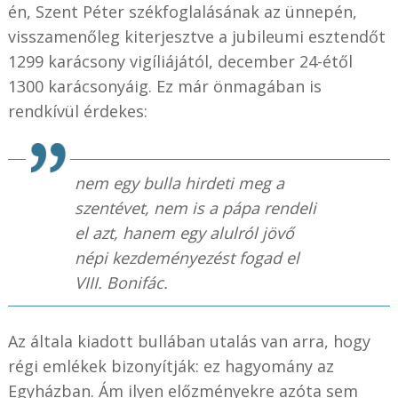
én, Szent Péter székfoglalásának az ünnepén,
visszamenőleg kiterjesztve a jubileumi esztendőt
1299 karácsony vigíliájától, december 24-étől
1300 karácsonyáig. Ez már önmagában is
rendkívül érdekes:
nem egy bulla hirdeti meg a
szentévet, nem is a pápa rendeli
el azt, hanem egy alulról jövő
népi kezdeményezést fogad el
VIII. Bonifác.
Az általa kiadott bullában utalás van arra, hogy
régi emlékek bizonyítják: ez hagyomány az
Egyházban. Ám ilyen előzményekre azóta sem