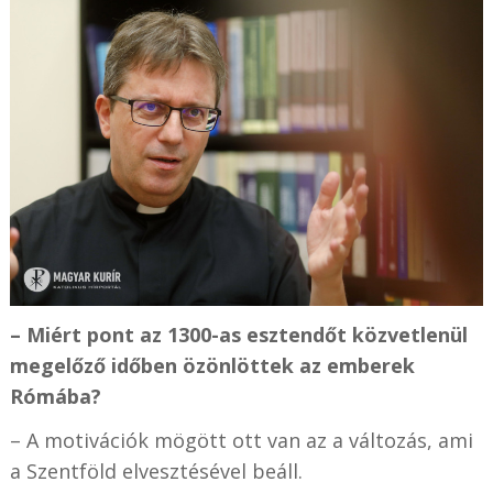
– Miért pont az 1300-as esztendőt közvetlenül
megelőző időben özönlöttek az emberek
Rómába?
– A motivációk mögött ott van az a változás, ami
a Szentföld elvesztésével beáll.