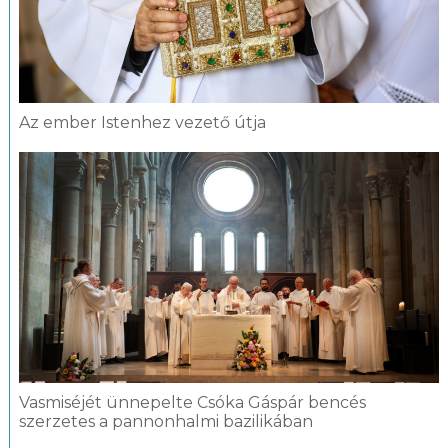
Az ember Istenhez vezető útja
Vasmiséjét ünnepelte Csóka Gáspár bencés
szerzetes a pannonhalmi bazilikában