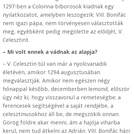
1297-ben a Colonna-bíborosok kiadnak egy
nyilatkozatot, amelyben leszögezik: VIII. Bonifác
nem igazi pápa, nem törvényesen választották
meg, egyébként pedig megölette az elődjét, V.
Celesztint.
– Mi volt ennek a vádnak az alapja?
– V. Celesztin túl van már a nyolcvanadik
életévén, amikor 1294 augusztusában
megválasztják. Amikor nem egészen négy
hónappal később, decemberben lemond, először
úgy néz ki, hogy visszavonul a remeteségbe; a
ferencesek segítségével a saját rendjébe, a
celesztinusokhoz áll be, de megszökik onnan.
Görög földre akar menni, ám a hajója viharba
kerül, nem tud átkelni az Adrián. VIII. Bonifác házi