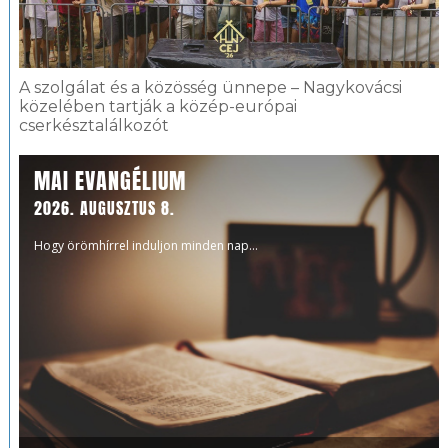
A szolgálat és a közösség ünnepe – Nagykovácsi
közelében tartják a közép-európai
cserkésztalálkozót
MAI EVANGÉLIUM
2026. AUGUSZTUS 8.
Hogy örömhírrel induljon minden nap...