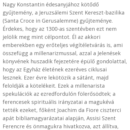
Nagy Konstantin édesanyjához kötődő
gyűjtemény, a Jeruzsálemi Szent Kereszt-bazilika
(Santa Croce in Gerusalemme) gyűjteménye.
Érdekes, hogy az 1300-as szentévben ezt nem
jelölik meg mint célpontot. Él az akkori
emberekben egy erőteljes végítéletvárás is, ami
összefügg a millenarizmussal, azzal a Jelenések
könyvének huszadik fejezetére épülő gondolattal,
hogy az Egyház életének ezeréves ciklusai
lesznek. Ezer évre lekötözik a sátánt, majd
feloldják a kötelékeit. Ezek a millenarista
spekulációk az ezredfordulón fölerősödtek; a
ferencesek spirituális irányzatai a magukévá
tették ezeket, főként Joachim da Fiore ciszterci
apát bibliamagyarázatai alapján, Assisi Szent
Ferencre és önmagukra hivatkozva, azt állítva,