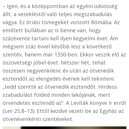
– Igen, és a középpontban az egyéni üdvösség
állt, a vezekléstől való teljes megszabadulás
vágya. Ez óriási tömegeket vonzott Rómába. Az
említett bullában az is benne van, hogy
százévente tartani kell ilyen kegyelmi évet. Ám
mégsem száz évvel később lesz a következő
szentév, hanem már 1350-ben. Ekkor veszik elő az
ószövetségi jóbel-évet: hétszer hét, tehát
összesen negyvenkilenc év után az ötvenedik
esztendőt az elengedés évének kell tekinteni:
„tedd szentté az ötvenedik esztendőt. Hirdess
szabadulást földed minden lakójának, mert
örvendetes esztendő az”. A Leviták könyve ír erről
(Lev 25,8–13). Ettől kezdve vezeti be az Egyház az
ötvenévenkénti szentéveket.