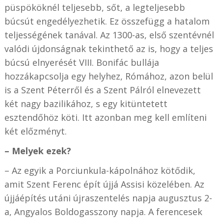
püspököknél teljesebb, sőt, a legteljesebb
búcsút engedélyezhetik. Ez összefügg a hatalom
teljességének tanával. Az 1300-as, első szentévnél
valódi újdonságnak tekinthető az is, hogy a teljes
búcsú elnyerését VIII. Bonifác bullája
hozzákapcsolja egy helyhez, Rómához, azon belül
is a Szent Péterről és a Szent Pálról elnevezett
két nagy bazilikához, s egy kitüntetett
esztendőhöz köti. Itt azonban meg kell említeni
két előzményt.
– Melyek ezek?
– Az egyik a Porciunkula-kápolnához kötődik,
amit Szent Ferenc épít újjá Assisi közelében. Az
újjáépítés utáni újraszentelés napja augusztus 2-
a, Angyalos Boldogasszony napja. A ferencesek