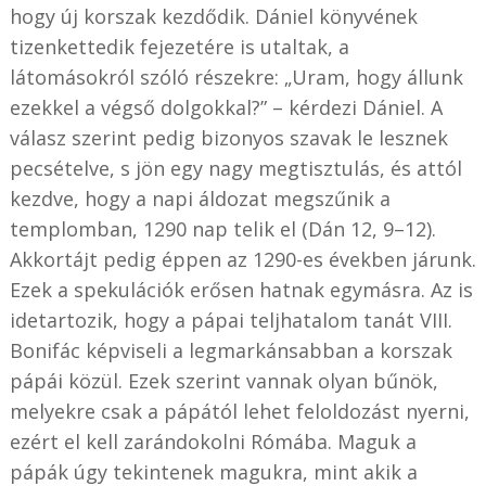
hogy új korszak kezdődik. Dániel könyvének
tizenkettedik fejezetére is utaltak, a
látomásokról szóló részekre: „Uram, hogy állunk
ezekkel a végső dolgokkal?” – kérdezi Dániel. A
válasz szerint pedig bizonyos szavak le lesznek
pecsételve, s jön egy nagy megtisztulás, és attól
kezdve, hogy a napi áldozat megszűnik a
templomban, 1290 nap telik el (Dán 12, 9–12).
Akkortájt pedig éppen az 1290-es években járunk.
Ezek a spekulációk erősen hatnak egymásra. Az is
idetartozik, hogy a pápai teljhatalom tanát VIII.
Bonifác képviseli a legmarkánsabban a korszak
pápái közül. Ezek szerint vannak olyan bűnök,
melyekre csak a pápától lehet feloldozást nyerni,
ezért el kell zarándokolni Rómába. Maguk a
pápák úgy tekintenek magukra, mint akik a