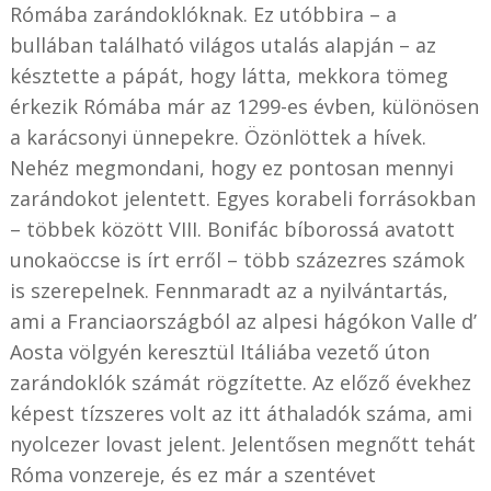
Rómába zarándoklóknak. Ez utóbbira – a
bullában található világos utalás alapján – az
késztette a pápát, hogy látta, mekkora tömeg
érkezik Rómába már az 1299-es évben, különösen
a karácsonyi ünnepekre. Özönlöttek a hívek.
Nehéz megmondani, hogy ez pontosan mennyi
zarándokot jelentett. Egyes korabeli forrásokban
– többek között VIII. Bonifác bíborossá avatott
unokaöccse is írt erről – több százezres számok
is szerepelnek. Fennmaradt az a nyilvántartás,
ami a Franciaországból az alpesi hágókon Valle d’
Aosta völgyén keresztül Itáliába vezető úton
zarándoklók számát rögzítette. Az előző évekhez
képest tízszeres volt az itt áthaladók száma, ami
nyolcezer lovast jelent. Jelentősen megnőtt tehát
Róma vonzereje, és ez már a szentévet