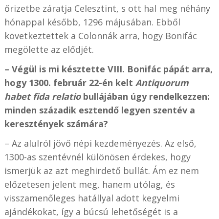
őrizetbe záratja Celesztint, s ott hal meg néhány
hónappal később, 1296 májusában. Ebből
következtettek a Colonnák arra, hogy Bonifác
megölette az elődjét.
– Végül is mi késztette VIII. Bonifác pápát arra,
hogy 1300. február 22-én kelt
Antiquorum
habet
fida relatio
bullájában úgy rendelkezzen:
minden századik esztendő legyen szentév a
keresztények számára?
– Az alulról jövő népi kezdeményezés. Az első,
1300-as szentévnél különösen érdekes, hogy
ismerjük az azt meghirdető bullát. Ám ez nem
előzetesen jelent meg, hanem utólag, és
visszamenőleges hatállyal adott kegyelmi
ajándékokat, így a búcsú lehetőségét is a