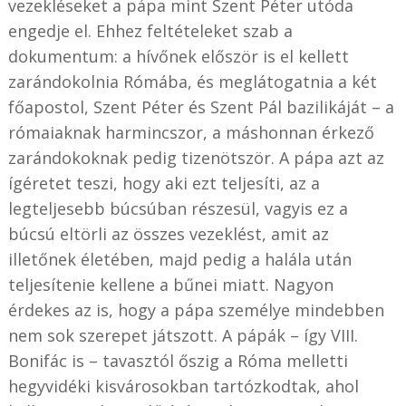
vezekléseket a pápa mint Szent Péter utóda
engedje el. Ehhez feltételeket szab a
dokumentum: a hívőnek először is el kellett
zarándokolnia Rómába, és meglátogatnia a két
főapostol, Szent Péter és Szent Pál bazilikáját – a
rómaiaknak harmincszor, a máshonnan érkező
zarándokoknak pedig tizenötször. A pápa azt az
ígéretet teszi, hogy aki ezt teljesíti, az a
legteljesebb búcsúban részesül, vagyis ez a
búcsú eltörli az összes vezeklést, amit az
illetőnek életében, majd pedig a halála után
teljesítenie kellene a bűnei miatt. Nagyon
érdekes az is, hogy a pápa személye mindebben
nem sok szerepet játszott. A pápák – így VIII.
Bonifác is – tavasztól őszig a Róma melletti
hegyvidéki kisvárosokban tartózkodtak, ahol