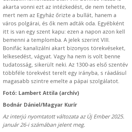
akarta vonni ezt az intézkedést, de nem tehette,
mert nem az Egyház őrizte a bullát, hanem a
város polgárai, és ők nem adták oda. Egyébként
itt is van egy szent kapu: ezen a napon azon kell
bemenni a templomba. A jelek szerint VIII.
Bonifác kanalizálni akart bizonyos törekvéseket,
lelkesedést, vágyat. Vagy ha nem is volt benne
tudatosság, sikerült neki. Az 1300-as első szentév
többféle törekvést terelt egy irányba, s ráadásul
magasabb szintre emelte a pápai szolgálatot.
Fotó: Lambert Attila (archív)
Bodnár Dániel/Magyar Kurír
Az interjú nyomtatott változata az Új Ember 2025.
január 26-i számában jelent meg.