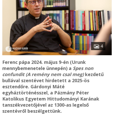
4
Ferenc pápa 2024. május 9-én (Urunk
mennybemenetele ünnepén) a
Spes non
confundit (A remény nem csal meg)
kezdetű
bullával szentévet hirdetett a 2025-ös
esztendőre. Gárdonyi Máté
egyháztörténésszel, a Pázmány Péter
Katolikus Egyetem Hittudományi Karának
tanszékvezetőjével az 1300-as legelső
szentévről beszélgettünk.