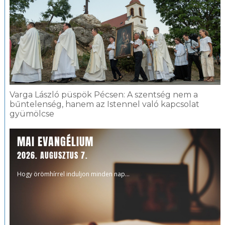
Varga László püspök Pécsen: A szentség nem a
bűntelenség, hanem az Istennel való kapcsolat
gyümölcse
MAI EVANGÉLIUM
2026. AUGUSZTUS 7.
Hogy örömhírrel induljon minden nap...