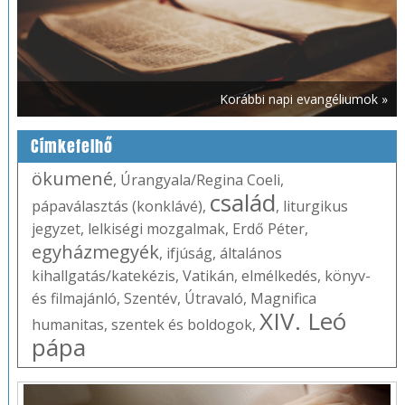
Korábbi napi evangéliumok »
Címkefelhő
ökumené
,
Úrangyala/Regina Coeli
,
család
pápaválasztás (konklávé)
,
,
liturgikus
jegyzet
,
lelkiségi mozgalmak
,
Erdő Péter
,
egyházmegyék
,
ifjúság
,
általános
kihallgatás/katekézis
,
Vatikán
,
elmélkedés
,
könyv-
és filmajánló
,
Szentév
,
Útravaló
,
Magnifica
XIV. Leó
humanitas
,
szentek és boldogok
,
pápa