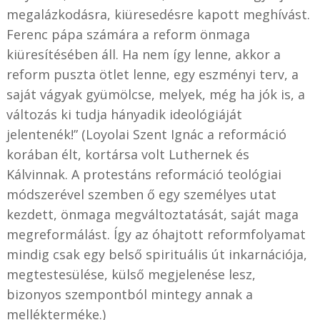
megalázkodásra, kiüresedésre kapott meghívást.
Ferenc pápa számára a reform önmaga
kiüresítésében áll. Ha nem így lenne, akkor a
reform puszta ötlet lenne, egy eszményi terv, a
saját vágyak gyümölcse, melyek, még ha jók is, a
változás ki tudja hányadik ideológiáját
jelentenék!” (Loyolai Szent Ignác a reformáció
korában élt, kortársa volt Luthernek és
Kálvinnak. A protestáns reformáció teológiai
módszerével szemben ő egy személyes utat
kezdett, önmaga megváltoztatását, saját maga
megreformálást. Így az óhajtott reformfolyamat
mindig csak egy belső spirituális út inkarnációja,
megtestesülése, külső megjelenése lesz,
bizonyos szempontból mintegy annak a
mellékterméke.)