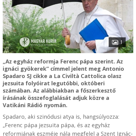
1
„Az egyház reformja Ferenc pápa szerint. Az
ignáci gyökerek” címmel jelent meg Antonio
Spadaro SJ cikke a La Civiltà Cattolica olasz
jezsuita folyóirat legutóbbi, októberi
számában. Az alábbiakban a főszerkesztő
írásának összefoglalását adjuk közre a
Vatikáni Rádió nyomán.
Spadaro, aki szinódusi atya is, hangsúlyozza:
„Ferenc pápa jezsuita pápa, és az egyház
reformjának eszméje nála megfelel a Szent Ignác-