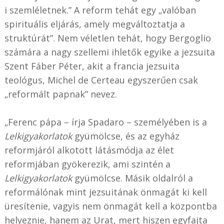
i szemléletnek.” A reform tehát egy „valóban
spirituális eljárás, amely megváltoztatja a
struktúrát”. Nem véletlen tehát, hogy Bergoglio
számára a nagy szellemi ihletők egyike a jezsuita
Szent Fáber Péter, akit a francia jezsuita
teológus, Michel de Certeau egyszerűen csak
„reformált papnak” nevez.
„Ferenc pápa – írja Spadaro – személyében is a
Lelkigyakorlatok
gyümölcse, és az egyház
reformjáról alkotott látásmódja az élet
reformjában gyökerezik, ami szintén a
Lelkigyakorlatok
gyümölcse. Másik oldalról a
reformálónak mint jezsuitának önmagát ki kell
üresítenie, vagyis nem önmagát kell a központba
helyeznie, hanem az Urat, mert hiszen egyfajta