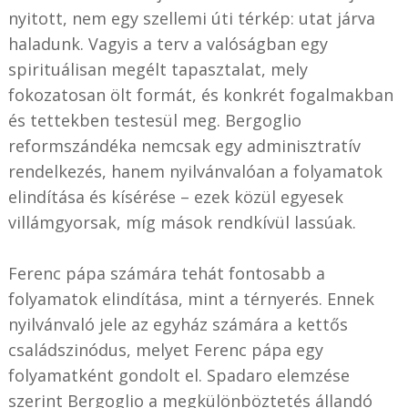
nyitott, nem egy szellemi úti térkép: utat járva
haladunk. Vagyis a terv a valóságban egy
spirituálisan megélt tapasztalat, mely
fokozatosan ölt formát, és konkrét fogalmakban
és tettekben testesül meg. Bergoglio
reformszándéka nemcsak egy adminisztratív
rendelkezés, hanem nyilvánvalóan a folyamatok
elindítása és kísérése – ezek közül egyesek
villámgyorsak, míg mások rendkívül lassúak.
Ferenc pápa számára tehát fontosabb a
folyamatok elindítása, mint a térnyerés. Ennek
nyilvánvaló jele az egyház számára a kettős
családszinódus, melyet Ferenc pápa egy
folyamatként gondolt el. Spadaro elemzése
szerint Bergoglio a megkülönböztetés állandó