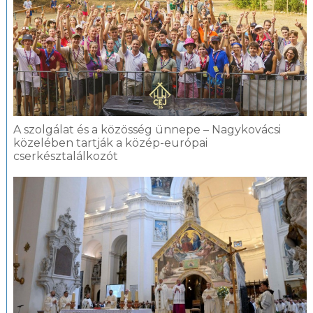
A szolgálat és a közösség ünnepe – Nagykovácsi
közelében tartják a közép-európai
cserkésztalálkozót