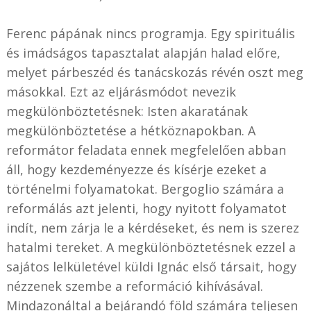
Ferenc pápának nincs programja. Egy spirituális
és imádságos tapasztalat alapján halad előre,
melyet párbeszéd és tanácskozás révén oszt meg
másokkal. Ezt az eljárásmódot nevezik
megkülönböztetésnek: Isten akaratának
megkülönböztetése a hétköznapokban. A
reformátor feladata ennek megfelelően abban
áll, hogy kezdeményezze és kísérje ezeket a
történelmi folyamatokat. Bergoglio számára a
reformálás azt jelenti, hogy nyitott folyamatot
indít, nem zárja le a kérdéseket, és nem is szerez
hatalmi tereket. A megkülönböztetésnek ezzel a
sajátos lelkületével küldi Ignác első társait, hogy
nézzenek szembe a reformáció kihívásával.
Mindazonáltal a bejárandó föld számára teljesen