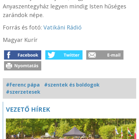
Anyaszentegyház legyen mindig Isten hűséges
zarándok népe.
Forrás és fotó:
Vatikáni Rádió
Magyar Kurír
#Ferenc pápa
#szentek és boldogok
#szerzetesek
Kapcsolódó
VEZETŐ HÍREK
fotógaléria