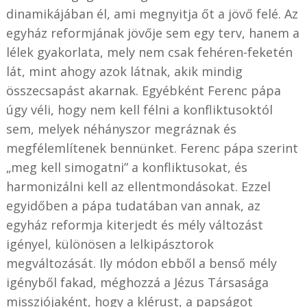
dinamikájában él, ami megnyitja őt a jövő felé. Az
egyház reformjának jövője sem egy terv, hanem a
lélek gyakorlata, mely nem csak fehéren-feketén
lát, mint ahogy azok látnak, akik mindig
összecsapást akarnak. Egyébként Ferenc pápa
úgy véli, hogy nem kell félni a konfliktusoktól
sem, melyek néhányszor megráznak és
megfélemlítenek bennünket. Ferenc pápa szerint
„meg kell simogatni” a konfliktusokat, és
harmonizálni kell az ellentmondásokat. Ezzel
egyidőben a pápa tudatában van annak, az
egyház reformja kiterjedt és mély változást
igényel, különösen a lelkipásztorok
megváltozását. Ily módon ebből a benső mély
igényből fakad, méghozzá a Jézus Társasága
missziójaként, hogy a klérust, a papságot