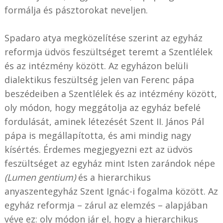
formálja és pásztorokat neveljen.
Spadaro atya megközelítése szerint az egyház
reformja üdvös feszültséget teremt a Szentlélek
és az intézmény között. Az egyházon belüli
dialektikus feszültség jelen van Ferenc pápa
beszédeiben a Szentlélek és az intézmény között,
oly módon, hogy meggátolja az egyház befelé
fordulását, aminek létezését Szent II. János Pál
pápa is megállapította, és ami mindig nagy
kísértés. Érdemes megjegyezni ezt az üdvös
feszültséget az egyház mint Isten zarándok népe
(Lumen gentium)
és a hierarchikus
anyaszentegyház Szent Ignác-i fogalma között. Az
egyház reformja – zárul az elemzés – alapjában
véve ez: oly módon jár el, hogy a hierarchikus