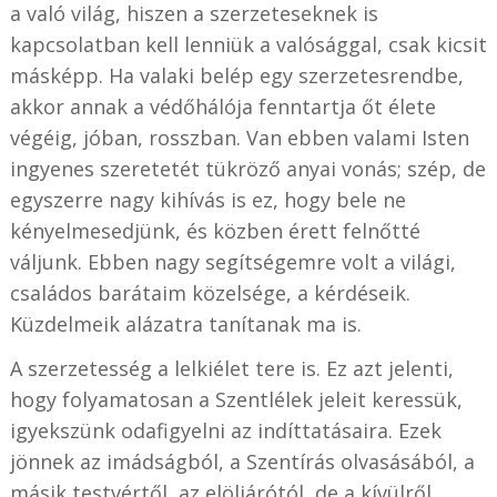
a való világ, hiszen a szerzeteseknek is
kapcsolatban kell lenniük a valósággal, csak kicsit
másképp. Ha valaki belép egy szerzetesrendbe,
akkor annak a védőhálója fenntartja őt élete
végéig, jóban, rosszban. Van ebben valami Isten
ingyenes szeretetét tükröző anyai vonás; szép, de
egyszerre nagy kihívás is ez, hogy bele ne
kényelmesedjünk, és közben érett felnőtté
váljunk. Ebben nagy segítségemre volt a világi,
családos barátaim közelsége, a kérdéseik.
Küzdelmeik alázatra tanítanak ma is.
A szerzetesség a lelkiélet tere is. Ez azt jelenti,
hogy folyamatosan a Szentlélek jeleit keressük,
igyekszünk odafigyelni az indíttatásaira. Ezek
jönnek az imádságból, a Szentírás olvasásából, a
másik testvértől, az elöljárótól, de a kívülről