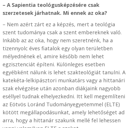
– A Sapientia teológusképzésére csak
szerzetesek járhatnak. Mi ennek az oka?
– Nem azért zárt ez a képzés, mert a teológia
szent tudománya csak a szent embereknek való.
Inkább az az oka, hogy nem szeretnénk, ha a
tizennyolc éves fiatalok egy olyan területben
mélyednének el, amire később nem lehet
egzisztenciát építeni. Különleges esetben
egyébként nálunk is lehet szakteológiát tanulni. A
katekéta-lelkipásztori munkatárs vagy a hittanári
szak elvégzése után azonban diákjaink nagyobb
eséllyel tudnak elhelyezkedni. Itt kell megemlíteni
az Eötvös Loránd Tudományegyetemmel (ELTE)
kötött megállapodásunkat, amely lehetőséget ad
arra, hogy a hittanár szakunk mellé fel lehessen