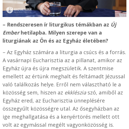
– Rendszeresen ír liturgikus témákban az
Új
Ember
hetilapba. Milyen szerepe van a
liturgiának az Ön és az Egyház életében?
– Az Egyház számára a liturgia a csúcs és a forrás.
A vasárnapi Eucharisztia az a pillanat, amikor az
Egyház újra és újra megszületik. A szentmise
emellett az értünk meghalt és feltámadt Jézussal
való találkozás helye. Erről nem választható le a
közösség sem, hiszen az
ekklészia
szó, amiből az
Egyház ered, az Eucharisztia ünneplésére
összegyűlt közösségre utal. Az ősegyházban az
ige meghallgatása és a kenyértörés mellett ott
volt az egymással megélt vagyonközösség is.