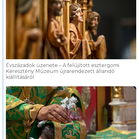
Évszázadok üzenete – A felújított esztergomi
Keresztény Múzeum újrarendezett állandó
kiállításáról