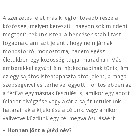
A szerzetesi élet másik legfontosabb része a
közösség, melyen keresztül nagyon sok mindent
megtanít nekünk Isten. A bencések stabilitást
fogadnak, ami azt jelenti, hogy nem járnak
monostorról monostorra, hanem egész
életükben egy közösség tagjai maradnak. Más
emberekkel együtt élni hétköznapinak tűnik, ám
ez egy sajátos istentapasztalatot jelent, a maga
szépségeivel és terheivel együtt. Fontos ebben az
a férfias egymásnak feszülés is, amikor egy adott
feladat elvégzése vagy akár a saját területünk
határainak a kijelölése a célunk, vagy amikor
vállvetve küzdünk egy cél megvalósulásáért.
– Honnan jött a
Jákó
név?