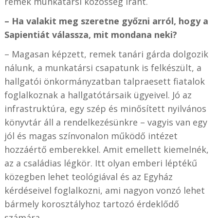
remek munkatársi közösség iránt.
– Ha valakit meg szeretne győzni arról, hogy a
Sapientiát válassza, mit mondana neki?
– Magasan képzett, remek tanári gárda dolgozik
nálunk, a munkatársi csapatunk is felkészült, a
hallgatói önkormányzatban talpraesett fiatalok
foglalkoznak a hallgatótársaik ügyeivel. Jó az
infrastruktúra, egy szép és minősített nyilvános
könyvtár áll a rendelkezésünkre – vagyis van egy
jól és magas színvonalon működő intézet
hozzáértő emberekkel. Amit emellett kiemelnék,
az a családias légkör. Itt olyan emberi léptékű
közegben lehet teológiával és az Egyház
kérdéseivel foglalkozni, ami nagyon vonzó lehet
bármely korosztályhoz tartozó érdeklődő
számára.