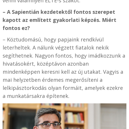
venni valamilyen ELTE-s szakot.
– A Sapientián kezdetektől fontos szerepet
kapott az említett gyakorlati képzés. Miért
fontos ez?
– Köztudomású, hogy papjaink rendkívül
leterheltek. A nálunk végzett fiatalok nekik
segíthetnek. Nagyon fontos, hogy imádkozzunk a
hivatásokért, középtávon azonban
mindenképpen keresni kell az új utakat. Vagyis a
mai helyzetben érdemes megerősíteni a
lelkipásztorkodás olyan formáit, amelyek ezekre
a munkatársakra építenek.