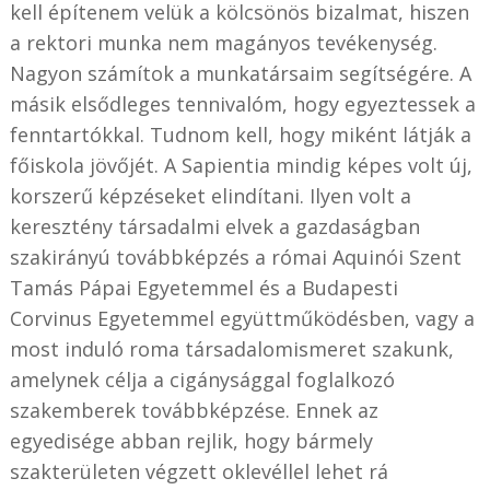
kell építenem velük a kölcsönös bizalmat, hiszen
a rektori munka nem magányos tevékenység.
Nagyon számítok a munkatársaim segítségére. A
másik elsődleges tennivalóm, hogy egyeztessek a
fenntartókkal. Tudnom kell, hogy miként látják a
főiskola jövőjét. A Sapientia mindig képes volt új,
korszerű képzéseket elindítani. Ilyen volt a
keresztény társadalmi elvek a gazdaságban
szakirányú továbbképzés a római Aquinói Szent
Tamás Pápai Egyetemmel és a Budapesti
Corvinus Egyetemmel együttműködésben, vagy a
most induló roma társadalomismeret szakunk,
amelynek célja a cigánysággal foglalkozó
szakemberek továbbképzése. Ennek az
egyedisége abban rejlik, hogy bármely
szakterületen végzett oklevéllel lehet rá