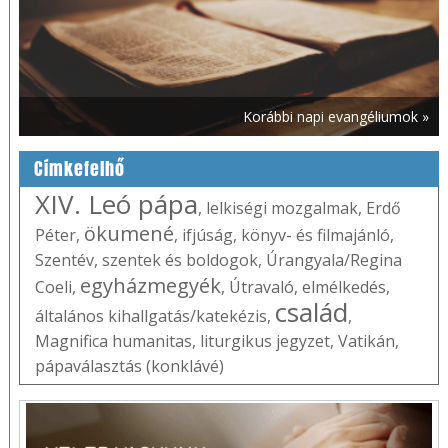
Korábbi napi evangéliumok »
Címkefelhő
XIV. Leó pápa
,
lelkiségi mozgalmak
,
Erdő
ökumené
Péter
,
,
ifjúság
,
könyv- és filmajánló
,
Szentév
,
szentek és boldogok
,
Úrangyala/Regina
egyházmegyék
Coeli
,
,
Útravaló
,
elmélkedés
,
család
általános kihallgatás/katekézis
,
,
Magnifica humanitas
,
liturgikus jegyzet
,
Vatikán
,
pápaválasztás (konklávé)