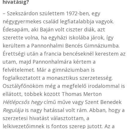
hivatásig?
– Szekszárdon születtem 1972-ben, egy
négygyermekes család legfiatalabbja vagyok.
Édesapám, aki Baján volt ciszter diák, azt
szerette volna, ha egyházi iskolába járok, így
kerültem a Pannonhalmi Bencés Gimnáziumba.
Érettségi után a francia bencéseknél kerestem az
utam, majd Pannonhalmára kértem a
felvételemet. Már a gimnáziumban is
foglalkoztatott a monasztikus szerzetesség.
Osztályfőnököm még a megfelelő irodalommal is
ellátott, többek között Thomas Merton
Hétlépcsős hegy
című műve vagy Szent Benedek
Regulája
is nagy hatással volt rám. Abban, hogy a
szerzetesi hivatást választottam, a
lelkivezetőimnek is fontos szerep jutott. Az a