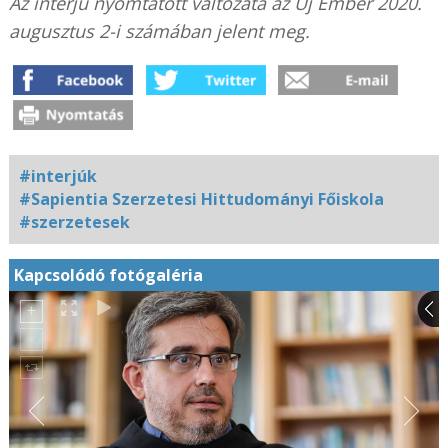
Az interjú nyomtatott változata az Új Ember 2020.
augusztus 2-i számában jelent meg.
#interjúk
#Sapientia Szerzetesi Hittudományi Főiskola
#szerzetesek
Kapcsolódó fotógaléria