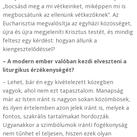
„bocsásd meg a mi vétkeinket, miképpen mi is
megbocsátunk az ellenünk vétkezőknek”. Az
Eucharisztia megvalósítja az egyházi közösséget,
újra és újra megjeleníti Krisztus testét, és mindig
feltesz egy kérdést: hogyan állunk a
kiengesztelődéssel?
– A modern ember valóban kezdi elveszteni a
liturgikus érzékenységét?
– Lehet, bár én egy kivételezett közegben
vagyok, ahol nem ezt tapasztalom. Manapság
már az Isten iránt is nagyon sokan közömbösek,
és ilyen értelemben azon jelek iránt is, melyek a
fontos, szakrális tartalmakat hordozzák.
Ugyanakkor a szimbólumok iránti fogékonyság
nem tűnhet el teljesen, hiszen ezek olyan