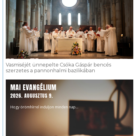
Vasmiséjét ünnepelte Csóka Gáspár bencés
szerzetes a pannonhalmi bazilikában
MAI EVANGÉLIUM
2026. AUGUSZTUS 9.
Hogy örömhírrel induljon minden nap...