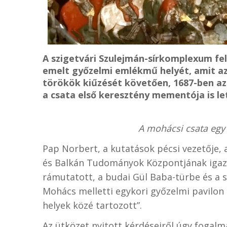
A szigetvári Szulejmán-sírkomplexum fe
emelt győzelmi emlékmű helyét, amit az 
törökök kiűzését követően, 1687-ben az
a csata első keresztény mementója is le
A mohácsi csata egy 
Pap Norbert, a kutatások pécsi vezetője,
és Balkán Tudományok Központjának igazg
rámutatott, a budai Gül Baba-türbe és a 
Mohács melletti egykori győzelmi pavilon
helyek közé tartozott”.
Az ütközet nyitott kérdéseiről úgy fogal