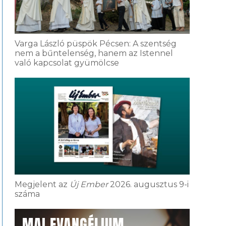
Varga László püspök Pécsen: A szentség
nem a bűntelenség, hanem az Istennel
való kapcsolat gyümölcse
Megjelent az
Új Ember
2026. augusztus 9-i
száma
MAI EVANGÉLIUM