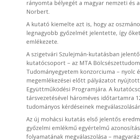
rányomta bélyegét a magyar nemzeti és a 
Norbert.
A kutató kiemelte azt is, hogy az oszmá
legnagyobb győzelmét jelentette, így őket
emlékezete.
A szigetvári Szulejmán-kutatásban jelen
kutatócsoport – az MTA Bölcsészettudomá
Tudományegyetem konzorciuma – nyolc évv
megemlékezései előtt pályázatot nyújtot
Együttműködési Programjára. A kutatócso
társvezetésével hároméves időtartamra 12
tudományos kérdéseinek megválaszolásár
Az új mohácsi kutatás első jelentős eredm
győzelmi emlékmű egyértelmű azonosítása
folyamatának megválaszolása – magyaráz