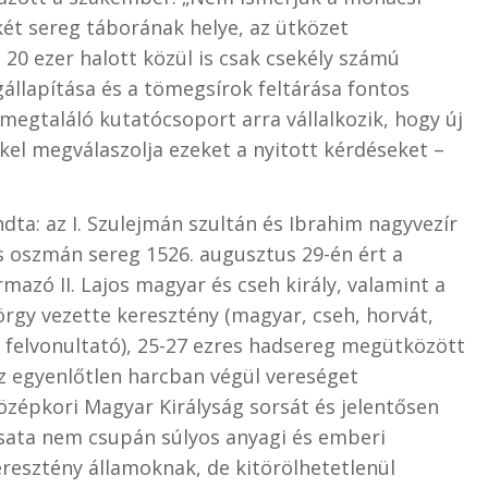
két sereg táborának helye, az ütközet
20 ezer halott közül is csak csekély számú
egállapítása és a tömegsírok feltárása fontos
 megtaláló kutatócsoport arra vállalkozik, hogy új
l megválaszolja ezeket a nyitott kérdéseket –
ta: az I. Szulejmán szultán és Ibrahim nagyvezír
ős oszmán sereg 1526. augusztus 29-én ért a
mazó II. Lajos magyar és cseh király, valamint a
örgy vezette keresztény (magyar, cseh, horvát,
felvonultató), 25-27 ezres hadsereg megütközött
az egyenlőtlen harcban végül vereséget
özépkori Magyar Királyság sorsát és jelentősen
csata nem csupán súlyos anyagi és emberi
resztény államoknak, de kitörölhetetlenül