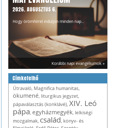
2026. AUGUSZTUS 6.
Hogy örömhírrel induljon minden nap...
Korábbi napi evangéliumok »
Címkefelhő
Útravaló
,
Magnifica humanitas
,
ökumené
,
liturgikus jegyzet
,
XIV. Leó
pápaválasztás (konklávé)
,
pápa
egyházmegyék
,
,
lelkiségi
család
mozgalmak
,
,
könyv- és
filmajánló
,
Erdő Péter
,
Szentév
,