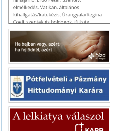
elmélkedés
,
Vatikán
,
általános
kihallgatás/katekézis
,
Úrangyala/Regina
Coeli
,
szentek és boldogok
,
ifjúság