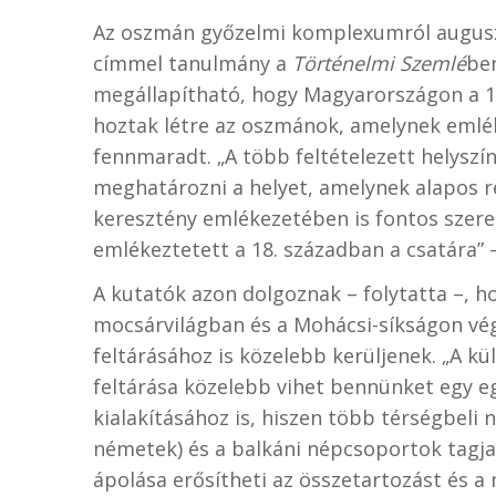
Az oszmán győzelmi komplexumról augus
címmel tanulmány a
Történelmi Szemlé
be
megállapítható, hogy Magyarországon a 17
hoztak létre az oszmánok, amelynek emlék
fennmaradt. „A több feltételezett helysz
meghatározni a helyet, amelynek alapos ré
keresztény emlékezetében is fontos szerep
emlékeztetett a 18. században a csatára”
A kutatók azon dolgoznak – folytatta –, 
mocsárvilágban és a Mohácsi-síkságon vég
feltárásához is közelebb kerüljenek. „A 
feltárása közelebb vihet bennünket egy 
kialakításához is, hiszen több térségbeli
németek) és a balkáni népcsoportok tagja
ápolása erősítheti az összetartozást és a