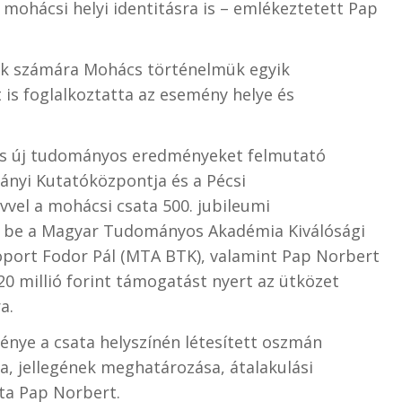
mohácsi helyi identitásra is – emlékeztetett Pap
nok számára Mohács történelmük egyik
 is foglalkoztatta az esemény helye és
tős új tudományos eredményeket felmutató
nyi Kutatóközpontja és a Pécsi
el a mohácsi csata 500. jubileumi
t be a Magyar Tudományos Akadémia Kiválósági
port Fodor Pál (MTA BTK), valamint Pap Norbert
0 millió forint támogatást nyert az ütközet
a.
énye a csata helyszínén létesített oszmán
, jellegének meghatározása, átalakulási
ta Pap Norbert.