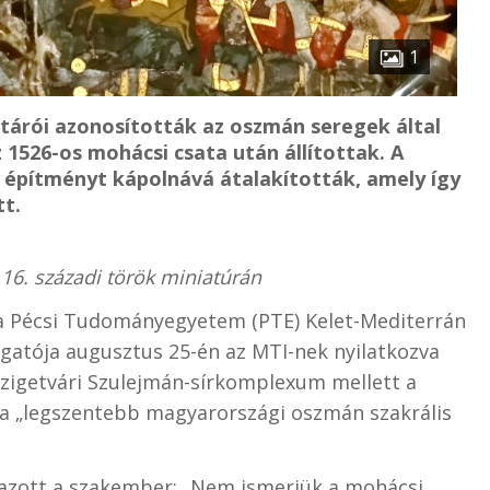
1
ltárói azonosították az oszmán seregek által
1526-os mohácsi csata után állítottak. A
 építményt kápolnává átalakították, amely így
tt.
16. századi török miniatúrán
 a Pécsi Tudományegyetem (PTE) Kelet-Mediterrán
atója augusztus 25-én az MTI-nek nyilatkozva
szigetvári Szulejmán-sírkomplexum mellett a
 a „legszentebb magyarországi oszmán szakrális
mazott a szakember: „Nem ismerjük a mohácsi