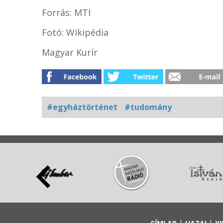
Forrás: MTI
Fotó: Wikipédia
Magyar Kurír
#egyháztörténet
#tudomány
Kapcsolódó
fotógaléria