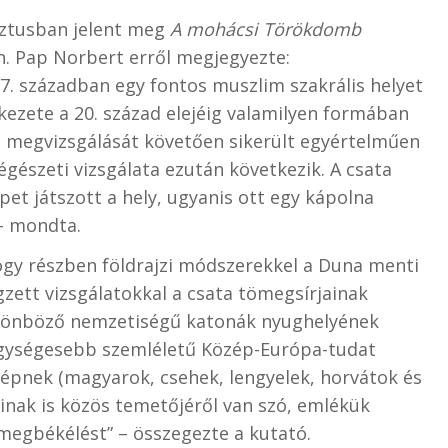
ztusban jelent meg
A mohácsi Törökdomb
n. Pap Norbert erről megjegyezte:
. században egy fontos muszlim szakrális helyet
ezete a 20. század elejéig valamilyen formában
ín megvizsgálását követően sikerült egyértelműen
gészeti vizsgálata ezután következik. A csata
et játszott a hely, ugyanis ott egy kápolna
 – mondta.
hogy részben földrajzi módszerekkel a Duna menti
zett vizsgálatokkal a csata tömegsírjainak
különböző nemzetiségű katonák nyughelyének
egységesebb szemléletű Közép-Európa-tudat
 népnek (magyarok, csehek, lengyelek, horvátok és
inak is közös temetőjéről van szó, emlékük
 megbékélést” – összegezte a kutató.