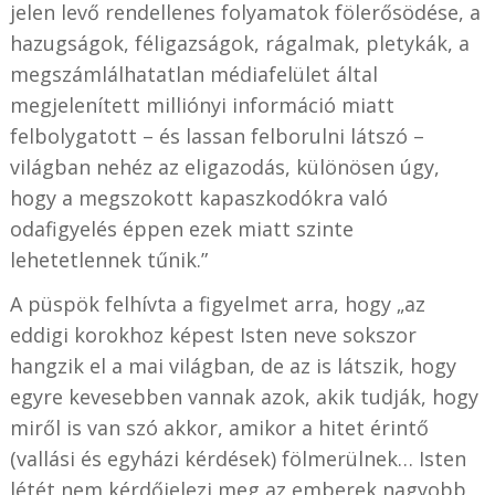
jelen levő rendellenes folyamatok fölerősödése, a
hazugságok, féligazságok, rágalmak, pletykák, a
megszámlálhatatlan médiafelület által
megjelenített milliónyi információ miatt
felbolygatott – és lassan felborulni látszó –
világban nehéz az eligazodás, különösen úgy,
hogy a megszokott kapaszkodókra való
odafigyelés éppen ezek miatt szinte
lehetetlennek tűnik.”
A püspök felhívta a figyelmet arra, hogy „az
eddigi korokhoz képest Isten neve sokszor
hangzik el a mai világban, de az is látszik, hogy
egyre kevesebben vannak azok, akik tudják, hogy
miről is van szó akkor, amikor a hitet érintő
(vallási és egyházi kérdések) fölmerülnek… Isten
létét nem kérdőjelezi meg az emberek nagyobb