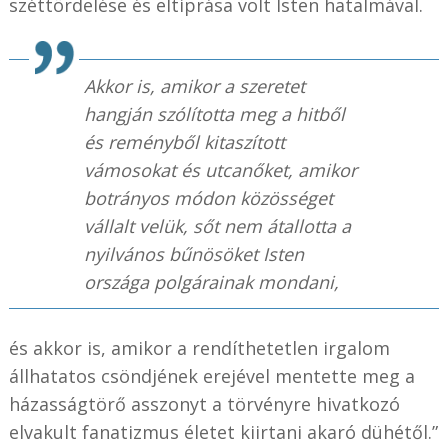
széttördelése és eltiprása volt Isten hatalmával.
Akkor is, amikor a szeretet
hangján szólította meg a hitből
és reményből kitaszított
vámosokat és utcanőket, amikor
botrányos módon közösséget
vállalt velük, sőt nem átallotta a
nyilvános bűnösöket Isten
országa polgárainak mondani,
és akkor is, amikor a rendíthetetlen irgalom
állhatatos csöndjének erejével mentette meg a
házasságtörő asszonyt a törvényre hivatkozó
elvakult fanatizmus életet kiirtani akaró dühétől.”