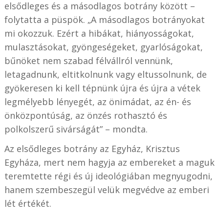
elsődleges és a másodlagos botrány között –
folytatta a püspök. „A másodlagos botrányokat
mi okozzuk. Ezért a hibákat, hiányosságokat,
mulasztásokat, gyöngeségeket, gyarlóságokat,
bűnöket nem szabad félvállról vennünk,
letagadnunk, eltitkolnunk vagy eltussolnunk, de
gyökeresen ki kell tépnünk újra és újra a vétek
legmélyebb lényegét, az önimádat, az én- és
önközpontúság, az önzés rothasztó és
polkolszerű sivárságát” – mondta.
Az elsődleges botrány az Egyház, Krisztus
Egyháza, mert nem hagyja az embereket a maguk
teremtette régi és új ideológiában megnyugodni,
hanem szembeszegül velük megvédve az emberi
lét értékét.