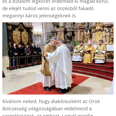
és a bizalom légkörét érdemled ki magad körül,
de elejét tudod venni az önzésből fakadó
megannyi káros jelenségeknek is.
Kívánom neked, hogy diakónusként az Örök
Bölcsesség világosságában védelmezd a
személyiséget, az embert. Legyél mindig