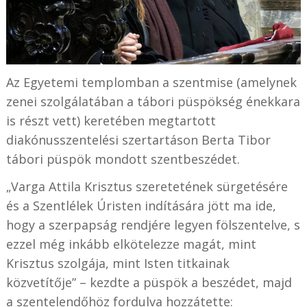
Az Egyetemi templomban a szentmise (amelynek
zenei szolgálatában a tábori püspökség énekkara
is részt vett) keretében megtartott
diakónusszentelési szertartáson Berta Tibor
tábori püspök mondott szentbeszédet.
„Varga Attila Krisztus szeretetének sürgetésére
és a Szentlélek Úristen indítására jött ma ide,
hogy a szerpapság rendjére legyen fölszentelve, s
ezzel még inkább elkötelezze magát, mint
Krisztus szolgája, mint Isten titkainak
közvetítője” – kezdte a püspök a beszédet, majd
a szentelendőhöz fordulva hozzátette: