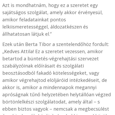
Azt is mondhatnám, hogy ez a szeretet egy
sajátságos szolgálat, amely akkor érvényesül,
amikor feladatainkat pontos
lelkiismeretességgel, áldozatkészen és
állhatatosan látjuk el.”
Ezek után Berta Tibor a szentelendőhöz fordult:
„Kedves Attila! Ez a szeretet vezessen, amikor
betartod a büntetés-végrehajtási szervezet
szabályzóinak előírásait és szolgálati
beosztásodból fakadó kötelességeket, vagy
amikor végrehajtod elöljáróid intézkedéseit, de
akkor is, amikor a mindennapok megannyi
apróságnak tűnő helyzetében helytállóan végzed
börtönlelkészi szolgálatodat, amely által – s
ebben biztos vagyok – nemcsak a megbecsülést