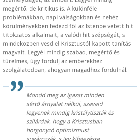
megértő, de kritikus is. A különféle
problémákban, napi válságokban és nehéz
körülményekben fedezd föl az Istenbe vetett hit
titokzatos alkalmait, a valódi hit szépségét, s
mindeközben vesd el Krisztustól kapott tanítás
magvait. Legyél mindig szabad, megértő és
türelmes, úgy fordulj az emberekhez
szolgálatodban, ahogyan magadhoz fordulnál.
Mondd meg az igazat minden
sértő árnyalat nélkül, szavaid
legyenek mindig kristálytiszták és
szilárdak, hogy a Krisztusban
horgonyzó optimizmust
sugározzák, s így kifejezésre