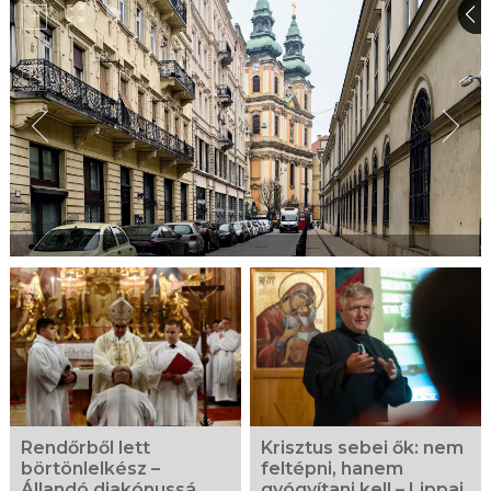
Rendőrből lett
Krisztus sebei ők: nem
börtönlelkész –
feltépni, hanem
Állandó diakónussá
gyógyítani kell – Lippai