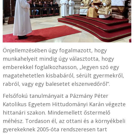
Önjellemzésében úgy fogalmazott, hogy
munkahelyeit mindig úgy választotta, hogy
emberekkel foglalkozhasson, „legyen szó egy
magatehetetlen kisbabáról, sérült gyermekről,
rabról, vagy egy balesetet elszenvedőről”.
Felsőfokú tanulmányait a Pázmány Péter
Katolikus Egyetem Hittudományi Karán végezte
hittanári szakon. Mindemellett őstermelő
méhész. Tordason él, az ottani és a környékbeli
gyerekeknek 2005-óta rendszeresen tart