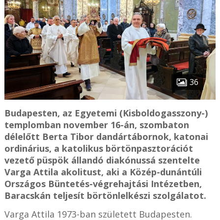
36
Budapesten, az Egyetemi (Kisboldogasszony-)
templomban november 16-án, szombaton
délelőtt Berta Tibor dandártábornok, katonai
ordinárius, a katolikus börtönpasztorációt
vezető püspök állandó diakónussá szentelte
Varga Attila akolitust, aki a Közép-dunántúli
Országos Büntetés-végrehajtási Intézetben,
Baracskán teljesít börtönlelkészi szolgálatot.
Varga Attila 1973-ban született Budapesten.