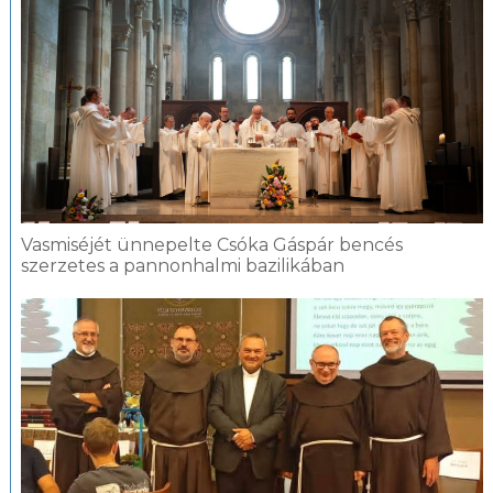
Vasmiséjét ünnepelte Csóka Gáspár bencés
szerzetes a pannonhalmi bazilikában