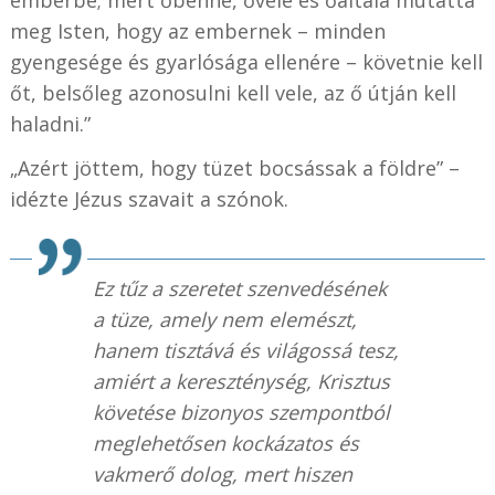
emberbe; mert őbenne, ővele és őáltala mutatta
meg Isten, hogy az embernek – minden
gyengesége és gyarlósága ellenére – követnie kell
őt, belsőleg azonosulni kell vele, az ő útján kell
haladni.”
„Azért jöttem, hogy tüzet bocsássak a földre” –
idézte Jézus szavait a szónok.
Ez tűz a szeretet szenvedésének
a tüze, amely nem elemészt,
hanem tisztává és világossá tesz,
amiért a kereszténység, Krisztus
követése bizonyos szempontból
meglehetősen kockázatos és
vakmerő dolog, mert hiszen