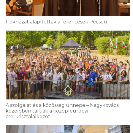
Fiókházat alapítottak a ferencesek Pécsen
A szolgálat és a közösség ünnepe – Nagykovácsi
közelében tartják a közép-európai
cserkésztalálkozót