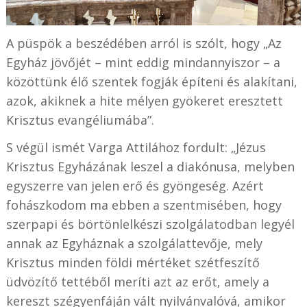
A püspök a beszédében arról is szólt, hogy „Az
Egyház jövőjét – mint eddig mindannyiszor – a
közöttünk élő szentek fogják építeni és alakítani,
azok, akiknek a hite mélyen gyökeret eresztett
Krisztus evangéliumába”.
S végül ismét Varga Attilához fordult: „Jézus
Krisztus Egyházának leszel a diakónusa, melyben
egyszerre van jelen erő és gyöngeség. Azért
fohászkodom ma ebben a szentmisében, hogy
szerpapi és börtönlelkészi szolgálatodban legyél
annak az Egyháznak a szolgálattevője, mely
Krisztus minden földi mértéket szétfeszítő
üdvözítő tettéből meríti azt az erőt, amely a
kereszt szégyenfáján vált nyilvánvalóvá, amikor