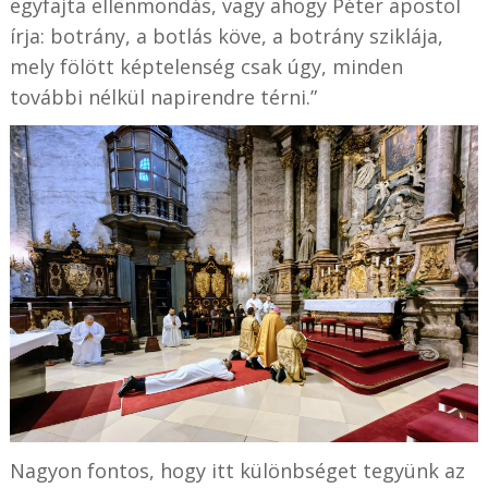
egyfajta ellenmondás, vagy ahogy Péter apostol
írja: botrány, a botlás köve, a botrány sziklája,
mely fölött képtelenség csak úgy, minden
további nélkül napirendre térni.”
Nagyon fontos, hogy itt különbséget tegyünk az