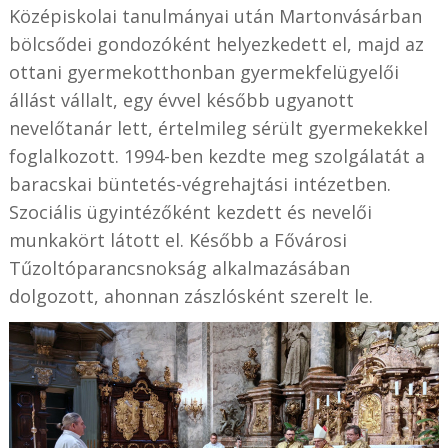
Középiskolai tanulmányai után Martonvásárban
bölcsődei gondozóként helyezkedett el, majd az
ottani gyermekotthonban gyermekfelügyelői
állást vállalt, egy évvel később ugyanott
nevelőtanár lett, értelmileg sérült gyermekekkel
foglalkozott. 1994-ben kezdte meg szolgálatát a
baracskai büntetés-végrehajtási intézetben.
Szociális ügyintézőként kezdett és nevelői
munkakört látott el. Később a Fővárosi
Tűzoltóparancsnokság alkalmazásában
dolgozott, ahonnan zászlósként szerelt le.