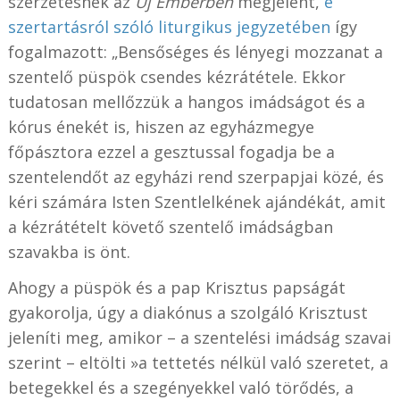
szerzetesnek az
Új Emberben
megjelent,
e
szertartásról szóló
liturgikus jegyzetében
így
fogalmazott: „Bensőséges és lényegi mozzanat a
szentelő püspök csendes kézrátétele. Ekkor
tudatosan mellőzzük a hangos imádságot és a
kórus énekét is, hiszen az egyházmegye
főpásztora ezzel a gesztussal fogadja be a
szentelendőt az egyházi rend szerpapjai közé, és
kéri számára Isten Szentlelkének ajándékát, amit
a kézrátételt követő szentelő imádságban
szavakba is önt.
Ahogy a püspök és a pap Krisztus papságát
gyakorolja, úgy a diakónus a szolgáló Krisztust
jeleníti meg, amikor – a szentelési imádság szavai
szerint – eltölti »a tettetés nélkül való szeretet, a
betegekkel és a szegényekkel való törődés, a