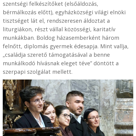
szentségi felkészítőket (elsőáldozás,
bérmálkozás előtt), egyházközségi világi elnöki
tisztséget lát el, rendszeresen áldoztat a
liturgiákon, részt vállal közösségi, karitatív
munkákban. Boldog házasemberként három
felnőtt, diplomás gyermek édesapja. Mint vallja,
„családja szerető támogatásával a benne
munkálkodó hívásnak eleget téve” döntött a
szerpapi szolgálat mellett.