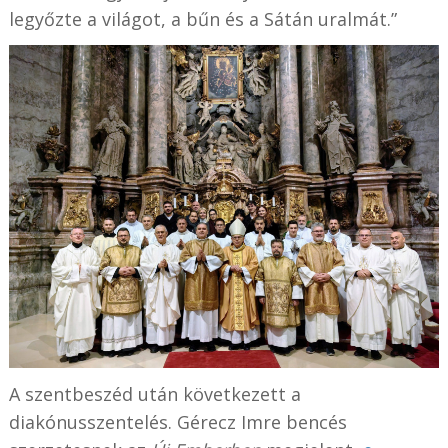
legyőzte a világot, a bűn és a Sátán uralmát.”
A szentbeszéd után következett a
diakónusszentelés. Gérecz Imre bencés