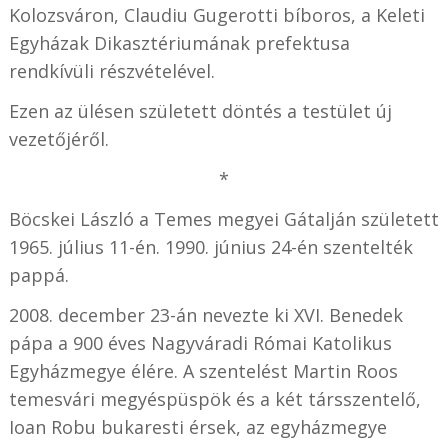
Kolozsváron, Claudiu Gugerotti bíboros, a Keleti
Egyházak Dikasztériumának prefektusa
rendkívüli részvételével.
Ezen az ülésen született döntés a testület új
vezetőjéről.
*
Böcskei László a Temes megyei Gátalján született
1965. július 11-én. 1990. június 24-én szentelték
pappá.
2008. december 23-án nevezte ki XVI. Benedek
pápa a 900 éves Nagyváradi Római Katolikus
Egyházmegye élére. A szentelést Martin Roos
temesvári megyéspüspök és a két társszentelő,
Ioan Robu bukaresti érsek, az egyházmegye