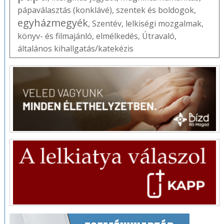
pápaválasztás (konklávé)
,
szentek és boldogok
,
egyházmegyék
,
Szentév
,
lelkiségi mozgalmak
,
könyv- és filmajánló
,
elmélkedés
,
Útravaló
,
általános kihallgatás/katekézis