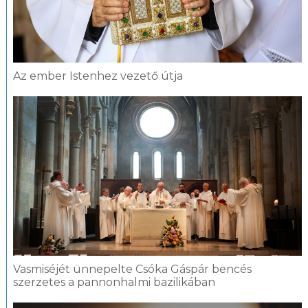
Az ember Istenhez vezető útja
Vasmiséjét ünnepelte Csóka Gáspár bencés
szerzetes a pannonhalmi bazilikában