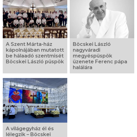
Kapcsolódó
fotógaléria
A Szent Márta-ház
Böcskei László
kápolnájában mutatott
nagyváradi
be hálaadó szentmisét
megyéspüspök
Böcskei László püspök
üzenete Ferenc pápa
halálára
A világegyház él és
lélegzik – Böcskei