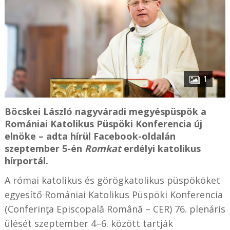
1
Böcskei László nagyváradi megyéspüspök a
Romániai Katolikus Püspöki Konferencia új
elnöke – adta hírül Facebook-oldalán
szeptember 5-én
Romkat
erdélyi katolikus
hírportál.
A római katolikus és görögkatolikus püspököket
egyesítő Romániai Katolikus Püspöki Konferencia
(Conferinţa Episcopală Română – CER) 76. plenáris
ülését szeptember 4–6. között tartják