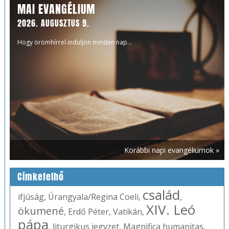
MAI EVANGÉLIUM
2026. AUGUSZTUS 9.
Hogy örömhírrel induljon minden nap...
Korábbi napi evangéliumok »
Címkefelhő
család
ifjúság
,
Úrangyala/Regina Coeli
,
,
XIV. Leó
ökumené
,
Erdő Péter
,
Vatikán
,
pápa
,
liturgikus jegyzet
,
Magnifica humanitas
,