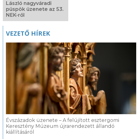
László nagyváradi
püspök üzenete az 53.
NEK-ről
VEZETŐ HÍREK
Évszázadok üzenete – A felújított esztergomi
Keresztény Múzeum újrarendezett állandó
kiállításáról