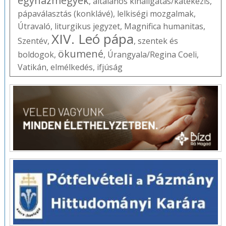
egyházmegyék
,
általános kihallgatás/katekézis
,
pápaválasztás (konklávé)
,
lelkiségi mozgalmak
,
Útravaló
,
liturgikus jegyzet
,
Magnifica humanitas
,
XIV. Leó pápa
Szentév
,
,
szentek és
ökumené
boldogok
,
,
Úrangyala/Regina Coeli
,
Vatikán
,
elmélkedés
,
ifjúság