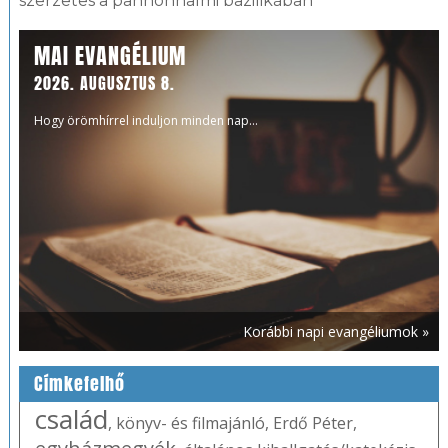
szerzetes a pannonhalmi bazilikában
MAI EVANGÉLIUM
2026. AUGUSZTUS 8.
Hogy örömhírrel induljon minden nap...
Korábbi napi evangéliumok »
Címkefelhő
család
,
könyv- és filmajánló
,
Erdő Péter
,