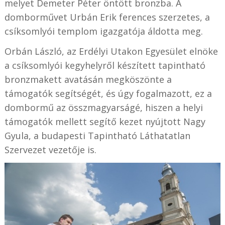
melyet Demeter Péter öntött bronzba. A
domborművet Urbán Erik ferences szerzetes, a
csíksomlyói templom igazgatója áldotta meg.
Orbán László, az Erdélyi Utakon Egyesület elnöke
a csíksomlyói kegyhelyről készített tapintható
bronzmakett avatásán megköszönte a
támogatók segítségét, és úgy fogalmazott, ez a
dombormű az összmagyarságé, hiszen a helyi
támogatók mellett segítő kezet nyújtott Nagy
Gyula, a budapesti Tapintható Láthatatlan
Szervezet vezetője is.