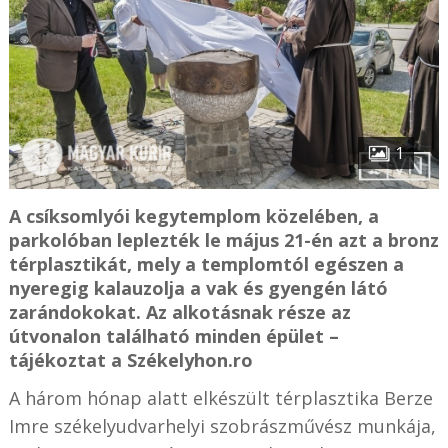
1
A csíksomlyói kegytemplom közelében, a
parkolóban leplezték le május 21-én azt a bronz
térplasztikát, mely a templomtól egészen a
nyeregig kalauzolja a vak és gyengén látó
zarándokokat. Az alkotásnak része az
útvonalon található minden épület –
tájékoztat a Székelyhon.ro
A három hónap alatt elkészült térplasztika Berze
Imre székelyudvarhelyi szobrászművész munkája,