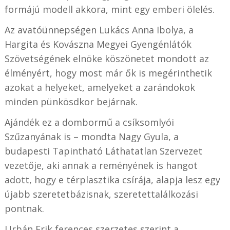
formájú modell akkora, mint egy emberi ölelés.
Az avatóünnepségen Lukács Anna Ibolya, a
Hargita és Kovászna Megyei Gyengénlátók
Szövetségének elnöke köszönetet mondott az
élményért, hogy most már ők is megérinthetik
azokat a helyeket, amelyeket a zarándokok
minden pünkösdkor bejárnak.
Ajándék ez a dombormű a csíksomlyói
Szűzanyának is – mondta Nagy Gyula,
a
budapesti Tapintható Láthatatlan Szervezet
vezetője,
aki annak a reményének is hangot
adott, hogy e térplasztika csírája, alapja lesz egy
újabb szeretetbázisnak, szeretettalálkozási
pontnak.
Urbán Erik ferences szerzetes szerint a