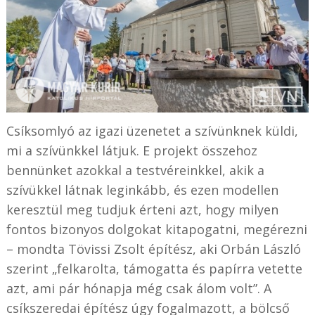
Csíksomlyó az igazi üzenetet a szívünknek küldi,
mi a szívünkkel látjuk. E projekt összehoz
bennünket azokkal a testvéreinkkel, akik a
szívükkel látnak leginkább, és ezen modellen
keresztül meg tudjuk érteni azt, hogy milyen
fontos bizonyos dolgokat kitapogatni, megérezni
– mondta Tövissi Zsolt építész, aki Orbán László
szerint „felkarolta, támogatta és papírra vetette
azt, ami pár hónapja még csak álom volt”. A
csíkszeredai építész úgy fogalmazott, a bölcső