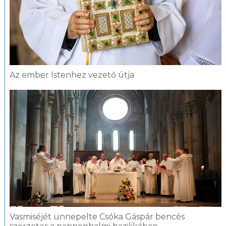
Az ember Istenhez vezető útja
Vasmiséjét ünnepelte Csóka Gáspár bencés