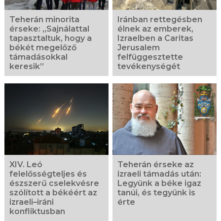
Teherán minorita
Iránban rettegésben
érseke: „Sajnálattal
élnek az emberek,
tapasztaltuk, hogy a
Izraelben a Caritas
békét megelőző
Jerusalem
támadásokkal
felfüggesztette
keresik”
tevékenységét
XIV. Leó
Teherán érseke az
felelősségteljes és
izraeli támadás után:
észszerű cselekvésre
Legyünk a béke igaz
szólított a békéért az
tanúi, és tegyünk is
izraeli–iráni
érte
konfliktusban