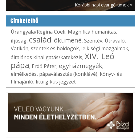
Korábbi napi evangéliumok »
Címkefelhő
Úrangyala/Regina Coeli
,
Magnifica humanitas
,
család
ökumené
ifjúság
,
,
,
Szentév
,
Útravaló
,
Vatikán
,
szentek és boldogok
,
lelkiségi mozgalmak
,
XIV. Leó
általános kihallgatás/katekézis
,
pápa
egyházmegyék
,
Erdő Péter
,
,
elmélkedés
,
pápaválasztás (konklávé)
,
könyv- és
filmajánló
,
liturgikus jegyzet