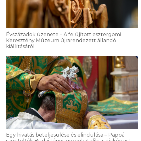
Évszázadok üzenete – A felújított esztergomi
Keresztény Múzeum újrarendezett állandó
kiállításáról
Egy hivatás beteljesülése és elindulása – Pappá
szentelték Budai János görögkatolikus diakónust