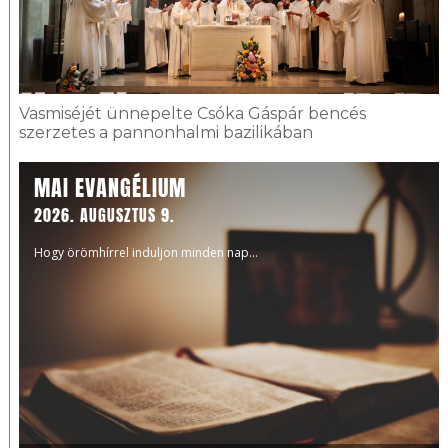
Vasmiséjét ünnepelte Csóka Gáspár bencés
szerzetes a pannonhalmi bazilikában
MAI EVANGÉLIUM
2026. AUGUSZTUS 9.
Hogy örömhírrel induljon minden nap...