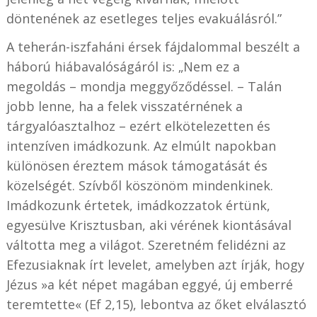
döntenének az esetleges teljes evakuálásról.”
A teherán-iszfaháni érsek fájdalommal beszélt a
háború hiábavalóságáról is: „Nem ez a
megoldás – mondja meggyőződéssel. – Talán
jobb lenne, ha a felek visszatérnének a
tárgyalóasztalhoz – ezért elkötelezetten és
intenzíven imádkozunk. Az elmúlt napokban
különösen éreztem mások támogatását és
közelségét. Szívből köszönöm mindenkinek.
Imádkozunk értetek, imádkozzatok értünk,
egyesülve Krisztusban, aki vérének kiontásával
váltotta meg a világot. Szeretném felidézni az
Efezusiaknak írt levelet, amelyben azt írják, hogy
Jézus »a két népet magában eggyé, új emberré
teremtette« (Ef 2,15), lebontva az őket elválasztó