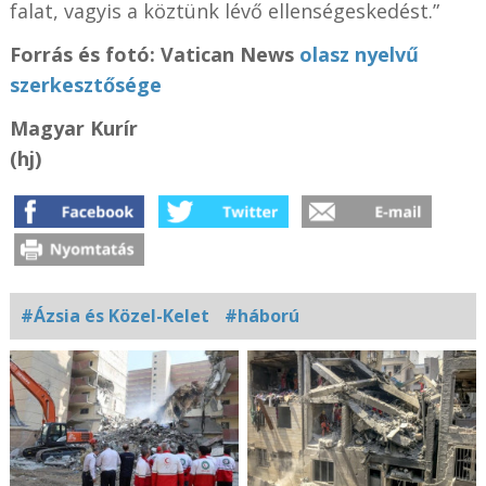
falat, vagyis a köztünk lévő ellenségeskedést.”
Forrás és fotó: Vatican News
olasz nyelvű
szerkesztősége
Magyar Kurír
(hj)
#Ázsia és Közel-Kelet
#háború
Kapcsolódó
fotógaléria