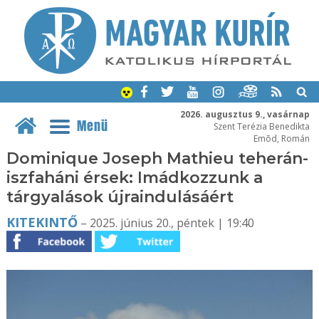
2026. augusztus 9., vasárnap
Menü
Szent Terézia Benedikta
Emõd, Román
Dominique Joseph Mathieu teherán-
iszfaháni érsek: Imádkozzunk a
tárgyalások újraindulásáért
KITEKINTŐ
– 2025. június 20., péntek | 19:40