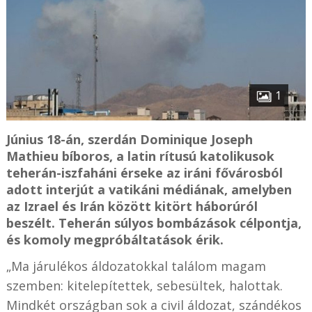
1
Június 18-án, szerdán Dominique Joseph
Mathieu bíboros, a latin rítusú katolikusok
teherán-iszfaháni érseke az iráni fővárosból
adott interjút a vatikáni médiának, amelyben
az Izrael és Irán között kitört háborúról
beszélt. Teherán súlyos bombázások célpontja,
és komoly megpróbáltatások érik.
„Ma járulékos áldozatokkal találom magam
szemben: kitelepítettek, sebesültek, halottak.
Mindkét országban sok a civil áldozat, szándékos