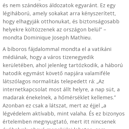
és nem szándékos áldozatok egyaránt. Ez egy
légiháború, amely sokakat arra kényszerített,
hogy elhagyják otthonukat, és biztonságosabb
helyekre költözzenek az országon belül” –
mondta Dominique Joseph Mathieu.
A bíboros fájdalommal mondta el a vatikáni
médiának, hogy a város tizenegyedik
kerületében, ahol jelenleg tartózkodik, a háború
hatodik egymást követő napjára valamiféle
látszólagos normalitás telepedett rá: „Az
internetkapcsolat most állt helyre, a nap süt, a
madarak énekelnek, a hőmérséklet kellemes.”
Azonban ez csak a látszat, mert az éjjel „a
légvédelem aktívabb, mint valaha. És ez bizonyos
értelemben megnyugtató, mert itt nincsenek