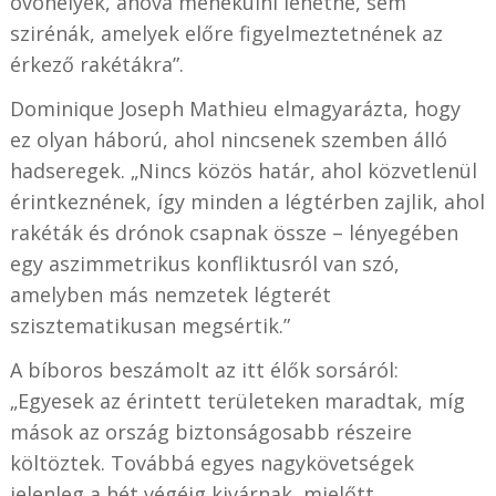
óvóhelyek, ahová menekülni lehetne, sem
szirénák, amelyek előre figyelmeztetnének az
érkező rakétákra”.
Dominique Joseph Mathieu elmagyarázta, hogy
ez olyan háború, ahol nincsenek szemben álló
hadseregek. „Nincs közös határ, ahol közvetlenül
érintkeznének, így minden a légtérben zajlik, ahol
rakéták és drónok csapnak össze – lényegében
egy aszimmetrikus konfliktusról van szó,
amelyben más nemzetek légterét
szisztematikusan megsértik.”
A bíboros beszámolt az itt élők sorsáról:
„Egyesek az érintett területeken maradtak, míg
mások az ország biztonságosabb részeire
költöztek. Továbbá egyes nagykövetségek
jelenleg a hét végéig kivárnak, mielőtt