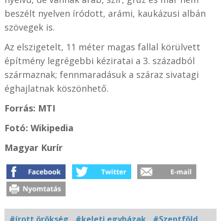
beszélt nyelven íródott, arámi, kaukázusi albán
szövegek is.
Az elszigetelt, 11 méter magas fallal körülvett
építmény legrégebbi kéziratai a 3. századból
származnak; fennmaradásuk a száraz sivatagi
éghajlatnak köszönhető.
Forrás: MTI
Fotó: Wikipedia
Magyar Kurír
#írott örökség
#keleti egyházak
#Szentföld