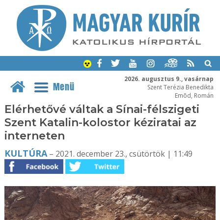
2026. augusztus 9., vasárnap
Menü
Szent Terézia Benedikta
Emõd, Román
Elérhetővé váltak a Sínai-félszigeti
Szent Katalin-kolostor kéziratai az
interneten
KULTÚRA
– 2021. december 23., csütörtök | 11:49