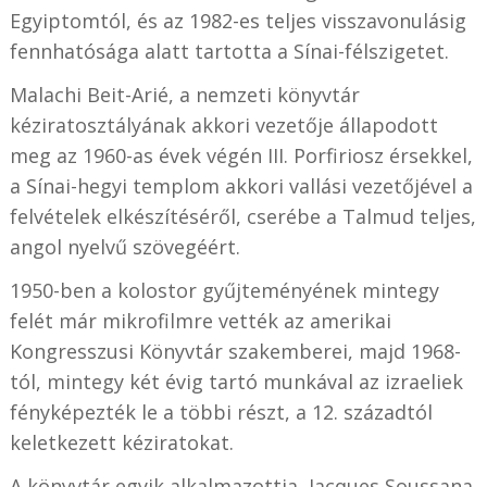
Egyiptomtól, és az 1982-es teljes visszavonulásig
fennhatósága alatt tartotta a Sínai-félszigetet.
Malachi Beit-Arié, a nemzeti könyvtár
kéziratosztályának akkori vezetője állapodott
meg az 1960-as évek végén III. Porfiriosz érsekkel,
a Sínai-hegyi templom akkori vallási vezetőjével a
felvételek elkészítéséről, cserébe a Talmud teljes,
angol nyelvű szövegéért.
1950-ben a kolostor gyűjteményének mintegy
felét már mikrofilmre vették az amerikai
Kongresszusi Könyvtár szakemberei, majd 1968-
tól, mintegy két évig tartó munkával az izraeliek
fényképezték le a többi részt, a 12. századtól
keletkezett kéziratokat.
A könyvtár egyik alkalmazottja, Jacques Soussana