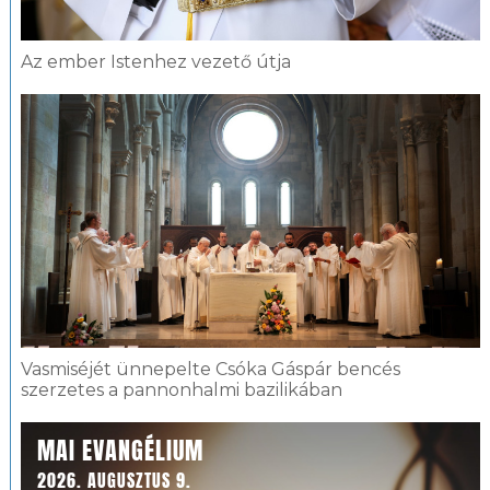
Az ember Istenhez vezető útja
Vasmiséjét ünnepelte Csóka Gáspár bencés
szerzetes a pannonhalmi bazilikában
MAI EVANGÉLIUM
2026. AUGUSZTUS 9.