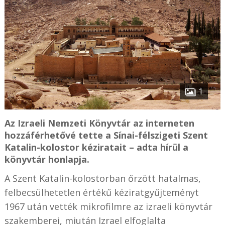
1
Az Izraeli Nemzeti Könyvtár az interneten
hozzáférhetővé tette a Sínai-félszigeti Szent
Katalin-kolostor kéziratait – adta hírül a
könyvtár honlapja.
A Szent Katalin-kolostorban őrzött hatalmas,
felbecsülhetetlen értékű kéziratgyűjteményt
1967 után vették mikrofilmre az izraeli könyvtár
szakemberei, miután Izrael elfoglalta