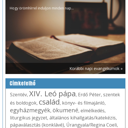
Hogy örömhírrel induljon minden nap...
Korábbi napi evangéliumok »
Címkefelhő
XIV. Leó pápa
Szentév
,
,
Erdő Péter
,
szentek
család
és boldogok
,
,
könyv- és filmajánló
,
egyházmegyék
ökumené
,
,
elmélkedés
,
liturgikus jegyzet
,
általános kihallgatás/katekézis
,
pápaválasztás (konklávé)
,
Úrangyala/Regina Coeli
,