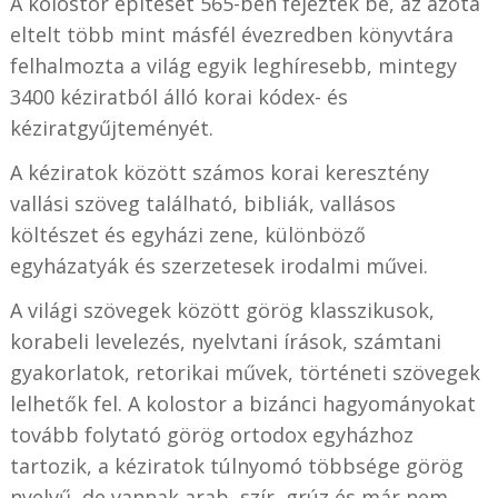
A kolostor építését 565-ben fejezték be, az azóta
eltelt több mint másfél évezredben könyvtára
felhalmozta a világ egyik leghíresebb, mintegy
3400 kéziratból álló korai kódex- és
kéziratgyűjteményét.
A kéziratok között számos korai keresztény
vallási szöveg található, bibliák, vallásos
költészet és egyházi zene, különböző
egyházatyák és szerzetesek irodalmi művei.
A világi szövegek között görög klasszikusok,
korabeli levelezés, nyelvtani írások, számtani
gyakorlatok, retorikai művek, történeti szövegek
lelhetők fel. A kolostor a bizánci hagyományokat
tovább folytató görög ortodox egyházhoz
tartozik, a kéziratok túlnyomó többsége görög
nyelvű, de vannak arab, szír, grúz és már nem