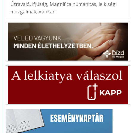
Útravaló
,
ifjúság
,
Magnifica humanitas
,
lelkiségi
mozgalmak
,
Vatikán