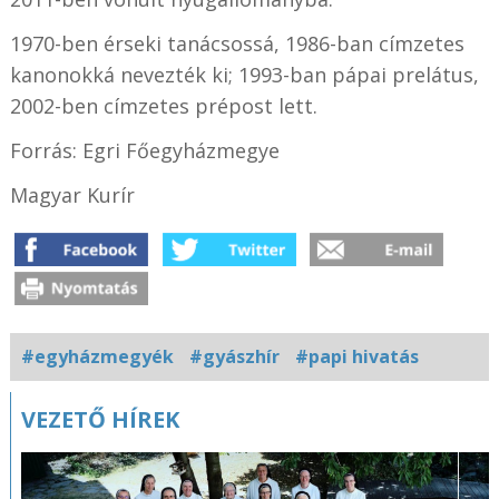
1970-ben érseki tanácsossá, 1986-ban címzetes
kanonokká nevezték ki; 1993-ban pápai prelátus,
2002-ben címzetes prépost lett.
Forrás: Egri Főegyházmegye
Magyar Kurír
#egyházmegyék
#gyászhír
#papi hivatás
VEZETŐ HÍREK