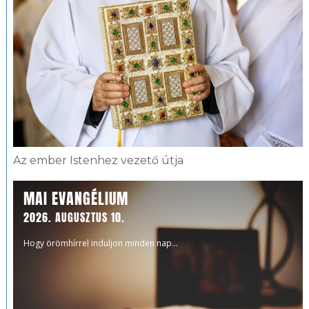
Az ember Istenhez vezető útja
MAI EVANGÉLIUM
2026. AUGUSZTUS 10.
Hogy örömhírrel induljon minden nap...