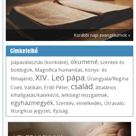
Korábbi napi evangéliumok »
Címkefelhő
ökumené
pápaválasztás (konklávé)
,
,
szentek és
boldogok
,
Magnifica humanitas
,
könyv- és
XIV. Leó pápa
filmajánló
,
,
Úrangyala/Regina
család
Coeli
,
Vatikán
,
Erdő Péter
,
,
általános
kihallgatás/katekézis
,
lelkiségi mozgalmak
,
egyházmegyék
,
Szentév
,
elmélkedés
,
Útravaló
,
liturgikus jegyzet
,
ifjúság