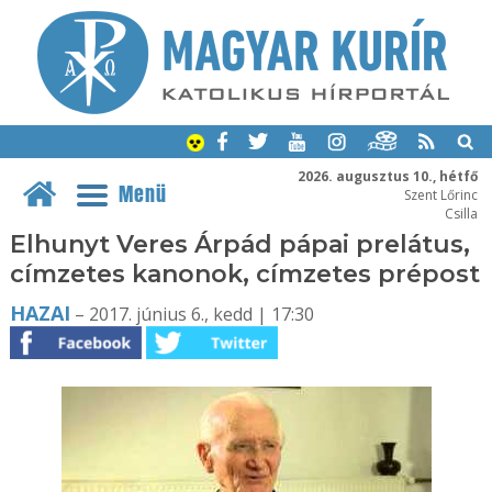
2026. augusztus 10., hétfő
Menü
Szent Lőrinc
Csilla
Elhunyt Veres Árpád pápai prelátus,
címzetes kanonok, címzetes prépost
HAZAI
– 2017. június 6., kedd | 17:30