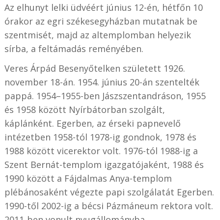
Az elhunyt lelki üdvéért június 12-én, hétfőn 10
órakor az egri székesegyházban mutatnak be
szentmisét, majd az altemplomban helyezik
sírba, a feltámadás reményében.
Veres Árpád Besenyőtelken született 1926.
november 18-án. 1954. június 20-án szentelték
pappá. 1954–1955-ben Jászszentandráson, 1955
és 1958 között Nyírbátorban szolgált,
káplánként. Egerben, az érseki papnevelő
intézetben 1958-tól 1978-ig gondnok, 1978 és
1988 között vicerektor volt. 1976-tól 1988-ig a
Szent Bernát-templom igazgatójaként, 1988 és
1990 között a Fájdalmas Anya-templom
plébánosaként végezte papi szolgálatát Egerben.
1990-től 2002-ig a bécsi Pázmáneum rektora volt.
2011-ben vonult nyugállományba.