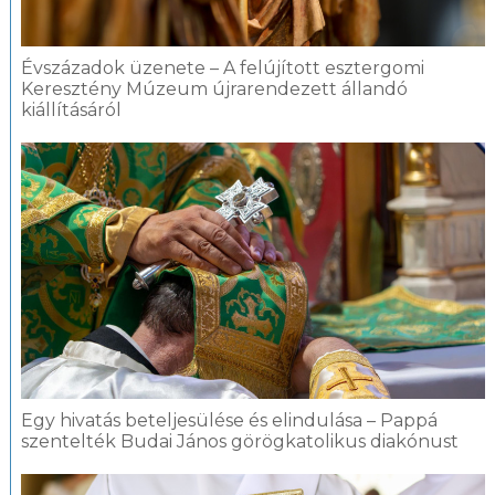
Évszázadok üzenete – A felújított esztergomi
Keresztény Múzeum újrarendezett állandó
kiállításáról
Egy hivatás beteljesülése és elindulása – Pappá
szentelték Budai János görögkatolikus diakónust