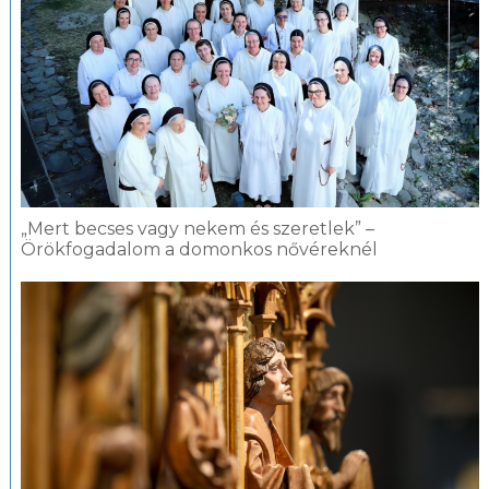
„Mert becses vagy nekem és szeretlek” –
Örökfogadalom a domonkos nővéreknél