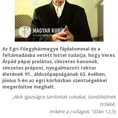
Az Egri Főegyházmegye fájdalommal és a
feltámadásba vetett hittel tudatja, hogy Veres
Árpád pápai prelátus, címzetes kanonok,
címzetes prépost, nyugalmazott rektor
életének 91., áldozópapságának 63. évében,
június 5-én az egri kórházban szentségekkel
megerősítve meghalt.
„Akik igazságra tanítottak sokakat, tündökölnek
örökké,
miként a csillagok.”
(Dán 12,3)