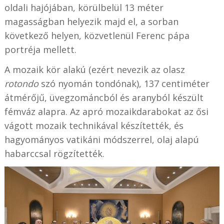
oldali hajójában, körülbelül 13 méter
magasságban helyezik majd el, a sorban
következő helyen, közvetlenül Ferenc pápa
portréja mellett.
A mozaik kör alakú (ezért nevezik az olasz
rotondo
szó nyomán tondónak), 137 centiméter
átmérőjű, üvegzománcból és aranyból készült
fémváz alapra. Az apró mozaikdarabokat az ősi
vágott mozaik technikával készítették, és
hagyományos vatikáni módszerrel, olaj alapú
habarccsal rögzítették.