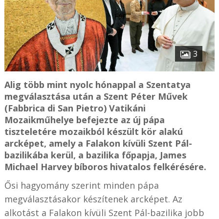
3
Alig több mint nyolc hónappal a Szentatya
megválasztása után a Szent Péter Művek
(Fabbrica di San Pietro) Vatikáni
Mozaikműhelye befejezte az új pápa
tiszteletére mozaikból készült kör alakú
arcképet, amely a Falakon kívüli Szent Pál-
bazilikába kerül, a bazilika főpapja, James
Michael Harvey bíboros hivatalos felkérésére.
Ősi hagyomány szerint minden pápa
megválasztásakor készítenek arcképet. Az
alkotást a Falakon kívüli Szent Pál-bazilika jobb