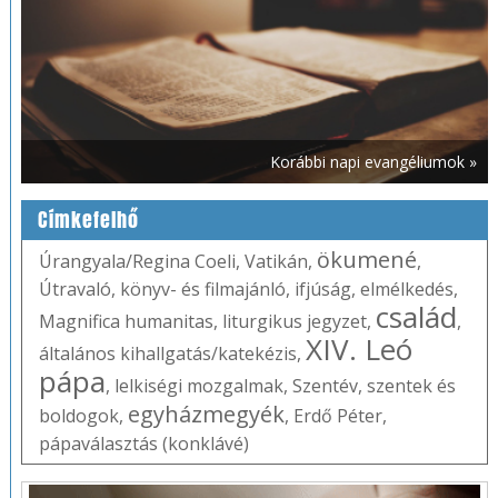
Korábbi napi evangéliumok »
Címkefelhő
ökumené
Úrangyala/Regina Coeli
,
Vatikán
,
,
Útravaló
,
könyv- és filmajánló
,
ifjúság
,
elmélkedés
,
család
Magnifica humanitas
,
liturgikus jegyzet
,
,
XIV. Leó
általános kihallgatás/katekézis
,
pápa
,
lelkiségi mozgalmak
,
Szentév
,
szentek és
egyházmegyék
boldogok
,
,
Erdő Péter
,
pápaválasztás (konklávé)