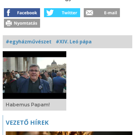
#egyházművészet
#XIV. Leó pápa
Kapcsolódó
fotógaléria
Habemus Papam!
VEZETŐ HÍREK