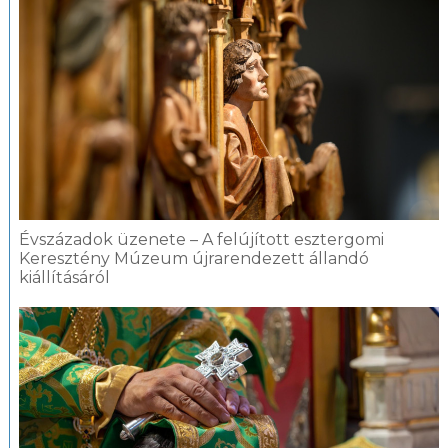
Évszázadok üzenete – A felújított esztergomi
Keresztény Múzeum újrarendezett állandó
kiállításáról