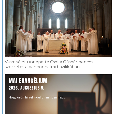
Vasmiséjét ünnepelte Csóka Gáspár bencés
szerzetes a pannonhalmi bazilikában
MAI EVANGÉLIUM
2026. AUGUSZTUS 9.
Hogy örömhírrel induljon minden nap...