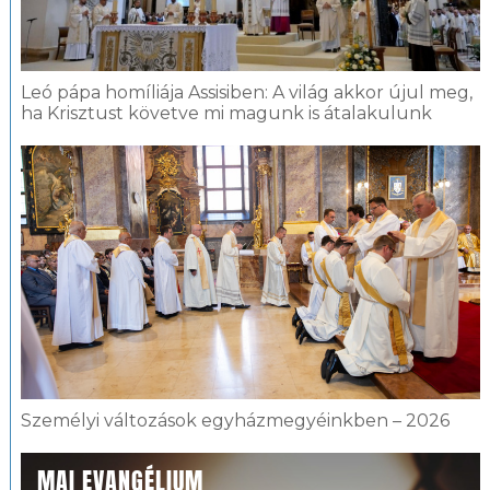
Leó pápa homíliája Assisiben: A világ akkor újul meg,
ha Krisztust követve mi magunk is átalakulunk
Személyi változások egyházmegyéinkben – 2026
MAI EVANGÉLIUM