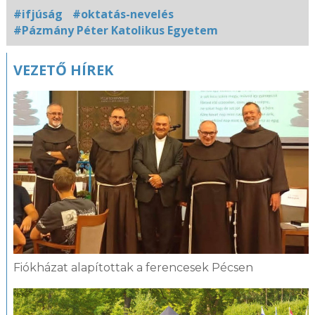
#ifjúság
#oktatás-nevelés
#Pázmány Péter Katolikus Egyetem
Kapcsolódó
VEZETŐ HÍREK
fotógaléria
Fiókházat alapítottak a ferencesek Pécsen