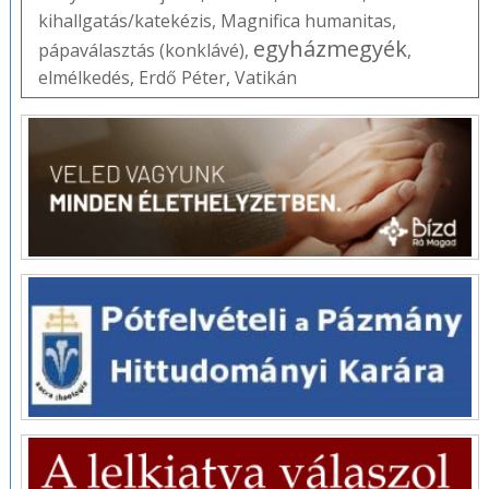
kihallgatás/katekézis
,
Magnifica humanitas
,
egyházmegyék
pápaválasztás (konklávé)
,
,
elmélkedés
,
Erdő Péter
,
Vatikán