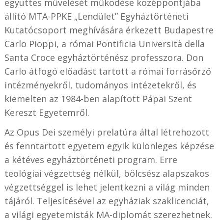
együttes művelését működése középpontjába
állító MTA-PPKE „Lendület” Egyháztörténeti
Kutatócsoport meghívására érkezett Budapestre
Carlo Pioppi, a római Pontificia Università della
Santa Croce egyháztörténész professzora. Don
Carlo átfogó előadást tartott a római forrásőrző
intézményekről, tudományos intézetekről, és
kiemelten az 1984-ben alapított Pápai Szent
Kereszt Egyetemről.
Az Opus Dei személyi prelatúra által létrehozott
és fenntartott egyetem egyik különleges képzése
a kétéves egyháztörténeti program. Erre
teológiai végzettség nélkül, bölcsész alapszakos
végzettséggel is lehet jelentkezni a világ minden
tájáról. Teljesítésével az egyháziak szaklicenciát,
a világi egyetemisták MA-diplomát szerezhetnek.