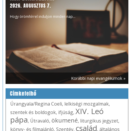
2026. AUGUSZTUS 7.
Hogy örömhírrel induljon minden nap...
Korábbi napi evangéliumok »
Címkefelhő
Úrangyala/Regina Coeli
,
lelkiségi mozgalmak
,
XIV. Leó
szentek és boldogok
,
ifjúság
,
pápa
ökumené
,
Útravaló
,
,
liturgikus jegyzet
,
család
könyv- és filmajánló
,
Szentév
,
,
általános