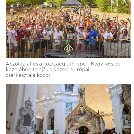
A szolgálat és a közösség ünnepe – Nagykovácsi
közelében tartják a közép-európai
cserkésztalálkozót