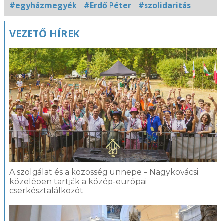
#egyházmegyék
#Erdő Péter
#szolidaritás
Kapcsolódó
VEZETŐ HÍREK
fotógaléria
A szolgálat és a közösség ünnepe – Nagykovácsi
közelében tartják a közép-európai
cserkésztalálkozót