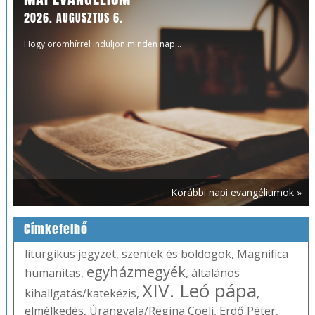
2026. AUGUSZTUS 6.
Hogy örömhírrel induljon minden nap...
Korábbi napi evangéliumok »
Címkefelhő
liturgikus jegyzet
,
szentek és boldogok
,
Magnifica
egyházmegyék
humanitas
,
,
általános
XIV. Leó pápa
kihallgatás/katekézis
,
,
elmélkedés
,
Úrangyala/Regina Coeli
,
Erdő Péter
,