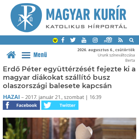
2026. augusztus 6., csütörtök
Menü
Urunk színeváltozása
Berta
Erdő Péter együttérzését fejezte ki a
magyar diákokat szállító busz
olaszországi balesete kapcsán
HAZAI
– 2017. január 21., szombat | 16:39