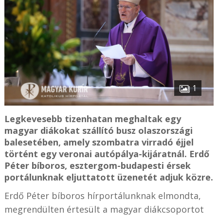
1
Legkevesebb tizenhatan meghaltak egy
magyar diákokat szállító busz olaszországi
balesetében, amely szombatra virradó éjjel
történt egy veronai autópálya-kijáratnál. Erdő
Péter bíboros, esztergom-budapesti érsek
portálunknak eljuttatott üzenetét adjuk közre.
Erdő Péter bíboros hírportálunknak elmondta,
megrendülten értesült a magyar diákcsoportot