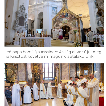
Leó pápa homíliája Assisiben: A világ akkor újul meg,
ha Krisztust követve mi magunk is átalakulunk