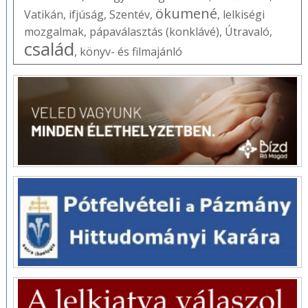
ökumené
Vatikán
,
ifjúság
,
Szentév
,
,
lelkiségi
mozgalmak
,
pápaválasztás (konklávé)
,
Útravaló
,
család
,
könyv- és filmajánló