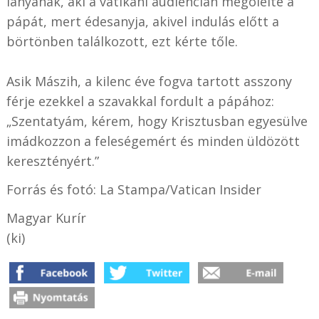
lányának, aki a vatikáni audiencián megölelte a
pápát, mert édesanyja, akivel indulás előtt a
börtönben találkozott, ezt kérte tőle.
Asik Mászih, a kilenc éve fogva tartott asszony
férje ezekkel a szavakkal fordult a pápához:
„Szentatyám, kérem, hogy Krisztusban egyesülve
imádkozzon a feleségemért és minden üldözött
keresztényért.”
Forrás és fotó: La Stampa/Vatican Insider
Magyar Kurír
(ki)