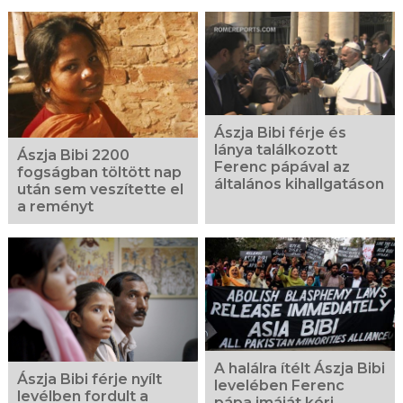
Ászja Bibi férje és
lánya találkozott
Ászja Bibi 2200
Ferenc pápával az
fogságban töltött nap
általános kihallgatáson
után sem veszítette el
a reményt
A halálra ítélt Ászja Bibi
Ászja Bibi férje nyílt
levelében Ferenc
levélben fordult a
pápa imáját kéri