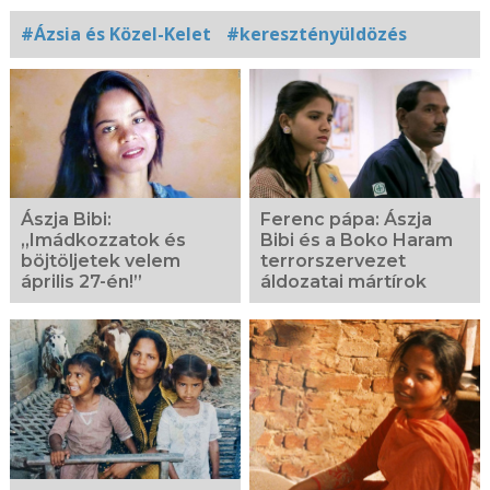
#Ázsia és Közel-Kelet
#keresztényüldözés
Kapcsolódó
fotógaléria
Ászja Bibi:
Ferenc pápa: Ászja
„Imádkozzatok és
Bibi és a Boko Haram
böjtöljetek velem
terrorszervezet
április 27-én!”
áldozatai mártírok