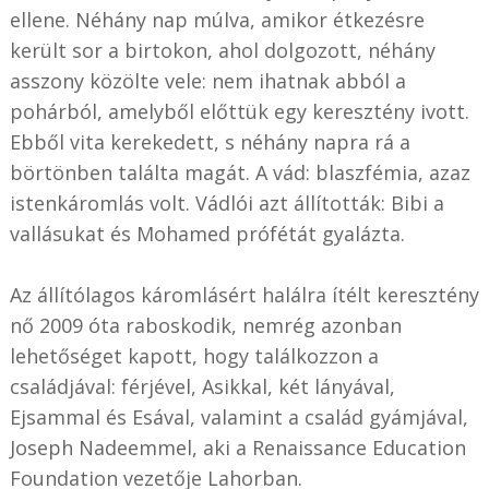
ellene. Néhány nap múlva, amikor étkezésre
került sor a birtokon, ahol dolgozott, néhány
asszony közölte vele: nem ihatnak abból a
pohárból, amelyből előttük egy keresztény ivott.
Ebből vita kerekedett, s néhány napra rá a
börtönben találta magát. A vád: blaszfémia, azaz
istenkáromlás volt. Vádlói azt állították: Bibi a
vallásukat és Mohamed prófétát gyalázta.
Az állítólagos káromlásért halálra ítélt keresztény
nő 2009 óta raboskodik, nemrég azonban
lehetőséget kapott, hogy találkozzon a
családjával: férjével, Asikkal, két lányával,
Ejsammal és Esával, valamint a család gyámjával,
Joseph Nadeemmel, aki a Renaissance Education
Foundation vezetője Lahorban.