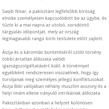
Saqib Nisar, a pakisztáni legfelsőbb bíróság
elnöke személyesen kapcsolódott be az ügybe, és
tűzte ki a mai napra az utolsó, sorsdöntő
tárgyalás időpontját, mely az ország
legmagasabb rangú bírói testülete előtt zajlott.
Ászja és a káromlás büntetéséről szóló törvény
többi ártatlan áldozata valódi
igazságszolgáltatásért kiált. A törvénnyel
egyébként rendszeresen visszaélnek, hogy így
toroljanak meg személyes jellegű konfliktusokat.
Ászja Bibi valójában néhány muszlim asszony és a
helyi imám ellene irányuló intrikáinak áldozata.
Pakisztánban azonban a helyzet különösen