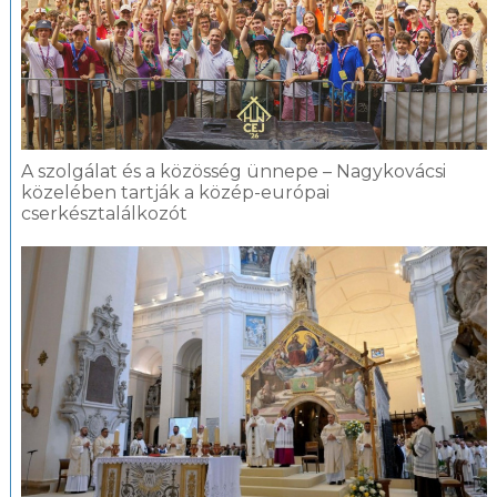
A szolgálat és a közösség ünnepe – Nagykovácsi
közelében tartják a közép-európai
cserkésztalálkozót