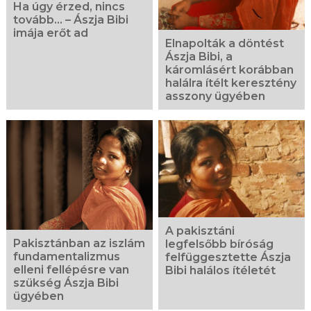
Ha úgy érzed, nincs
tovább... – Ászja Bibi
imája erőt ad
Elnapolták a döntést
Ászja Bibi, a
káromlásért korábban
halálra ítélt keresztény
asszony ügyében
A pakisztáni
Pakisztánban az iszlám
legfelsőbb bíróság
fundamentalizmus
felfüggesztette Ászja
elleni fellépésre van
Bibi halálos ítéletét
szükség Ászja Bibi
ügyében