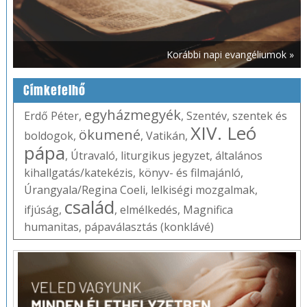
Korábbi napi evangéliumok »
Címkefelhő
egyházmegyék
Erdő Péter
,
,
Szentév
,
szentek és
XIV. Leó
ökumené
boldogok
,
,
Vatikán
,
pápa
,
Útravaló
,
liturgikus jegyzet
,
általános
kihallgatás/katekézis
,
könyv- és filmajánló
,
Úrangyala/Regina Coeli
,
lelkiségi mozgalmak
,
család
ifjúság
,
,
elmélkedés
,
Magnifica
humanitas
,
pápaválasztás (konklávé)