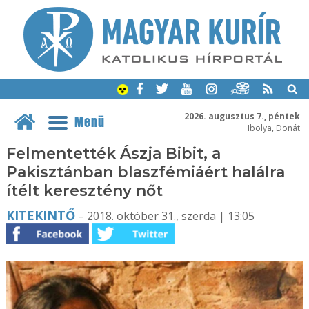
2026. augusztus 7., péntek
Menü
Ibolya, Donát
Felmentették Ászja Bibit, a
Pakisztánban blaszfémiáért halálra
ítélt keresztény nőt
KITEKINTŐ
– 2018. október 31., szerda | 13:05