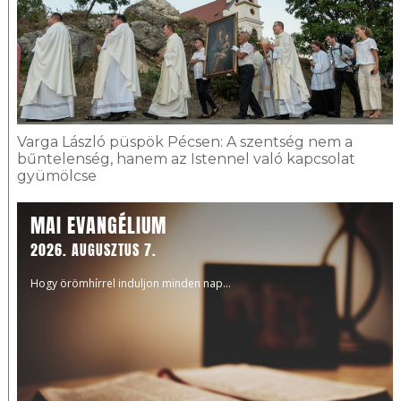
Varga László püspök Pécsen: A szentség nem a
bűntelenség, hanem az Istennel való kapcsolat
gyümölcse
MAI EVANGÉLIUM
2026. AUGUSZTUS 7.
Hogy örömhírrel induljon minden nap...