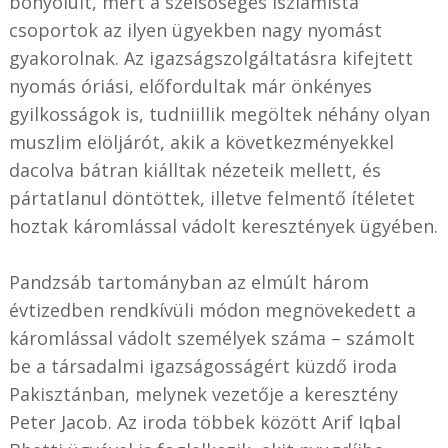
bonyolult, mert a szélsőséges iszlamista
csoportok az ilyen ügyekben nagy nyomást
gyakorolnak. Az igazságszolgáltatásra kifejtett
nyomás óriási, előfordultak már önkényes
gyilkosságok is, tudniillik megöltek néhány olyan
muszlim elöljárót, akik a következményekkel
dacolva bátran kiálltak nézeteik mellett, és
pártatlanul döntöttek, illetve felmentő ítéletet
hoztak káromlással vádolt keresztények ügyében.
Pandzsáb tartományban az elmúlt három
évtizedben rendkívüli módon megnövekedett a
káromlással vádolt személyek száma – számolt
be a társadalmi igazságosságért küzdő iroda
Pakisztánban, melynek vezetője a keresztény
Peter Jacob. Az iroda többek között Arif Iqbal