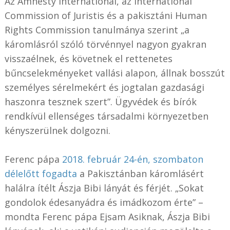
Az Amnesty International, az International
Commission of Juristis és a pakisztáni Human
Rights Commission tanulmánya szerint „a
káromlásról szóló törvénnyel nagyon gyakran
visszaélnek, és követnek el rettenetes
bűncselekményeket vallási alapon, állnak bosszút
személyes sérelmekért és jogtalan gazdasági
haszonra tesznek szert”. Ügyvédek és bírók
rendkívül ellenséges társadalmi környezetben
kényszerülnek dolgozni.
Ferenc pápa
2018. február 24-én, szombaton
délelőtt fogadta
a Pakisztánban káromlásért
halálra ítélt Ászja Bibi lányát és férjét. „Sokat
gondolok édesanyádra és imádkozom érte” –
mondta Ferenc pápa Ejsam Asiknak, Ászja Bibi