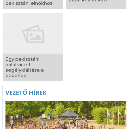
pakisztáni elnökhöz
Egy pakisztáni
halálraítélt
segélykiáltása a
pápához
VEZETŐ HÍREK