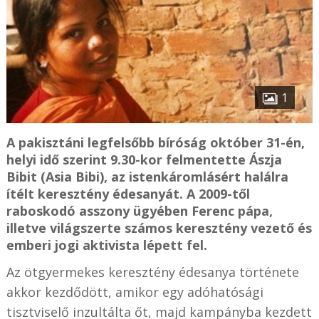
1
A pakisztáni legfelsőbb bíróság október 31-én,
helyi idő szerint 9.30-kor felmentette Ászja
Bibit (Asia Bibi), az istenkáromlásért halálra
ítélt keresztény édesanyát. A 2009-től
raboskodó asszony ügyében Ferenc pápa,
illetve világszerte számos keresztény vezető és
emberi jogi aktivista lépett fel.
Az ötgyermekes keresztény édesanya története
akkor kezdődött, amikor egy adóhatósági
tisztviselő inzultálta őt, majd kampányba kezdett