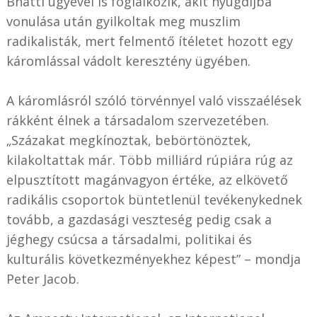
Bhatti ügyével is foglalkozik, akit nyugdíjba
vonulása után gyilkoltak meg muszlim
radikalisták, mert felmentő ítéletet hozott egy
káromlással vádolt keresztény ügyében.
A káromlásról szóló törvénnyel való visszaélések
rákként élnek a társadalom szervezetében.
„Százakat megkínoztak, bebörtönöztek,
kilakoltattak már. Több milliárd rúpiára rúg az
elpusztított magánvagyon értéke, az elkövető
radikális csoportok büntetlenül tevékenykednek
tovább, a gazdasági veszteség pedig csak a
jéghegy csúcsa a társadalmi, politikai és
kulturális következményekhez képest” – mondja
Peter Jacob.