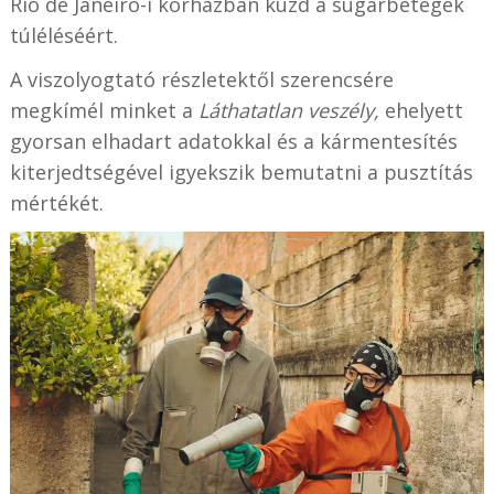
Rio de Janeiró-i kórházban küzd a sugárbetegek
túléléséért.
A viszolyogtató részletektől szerencsére
megkímél minket a
Láthatatlan veszély,
ehelyett
gyorsan elhadart adatokkal és a kármentesítés
kiterjedtségével igyekszik bemutatni a pusztítás
mértékét.