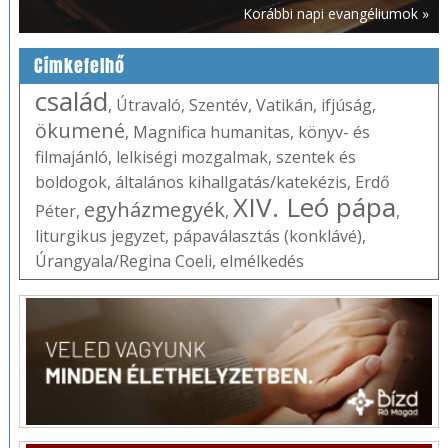
Korábbi napi evangéliumok »
Címkefelhő
család
,
Útravaló
,
Szentév
,
Vatikán
,
ifjúság
,
ökumené
,
Magnifica humanitas
,
könyv- és
filmajánló
,
lelkiségi mozgalmak
,
szentek és
boldogok
,
általános kihallgatás/katekézis
,
Erdő
XIV. Leó pápa
egyházmegyék
Péter
,
,
,
liturgikus jegyzet
,
pápaválasztás (konklávé)
,
Úrangyala/Regina Coeli
,
elmélkedés