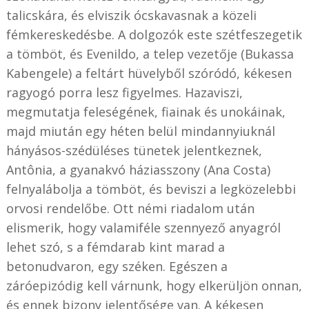
talicskára, és elviszik ócskavasnak a közeli
fémkereskedésbe. A dolgozók este szétfeszegetik
a tömböt, és Evenildo, a telep vezetője (Bukassa
Kabengele) a feltárt hüvelyből szóródó, kékesen
ragyogó porra lesz figyelmes. Hazaviszi,
megmutatja feleségének, fiainak és unokáinak,
majd miután egy héten belül mindannyiuknál
hányásos-szédüléses tünetek jelentkeznek,
Antônia, a gyanakvó háziasszony (Ana Costa)
felnyalábolja a tömböt, és beviszi a legközelebbi
orvosi rendelőbe. Ott némi riadalom után
elismerik, hogy valamiféle szennyező anyagról
lehet szó, s a fémdarab kint marad a
betonudvaron, egy széken. Egészen a
záróepizódig kell várnunk, hogy elkerüljön onnan,
és ennek bizony jelentősége van. A kékesen