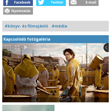
#könyv- és filmajánló
#média
Kapcsolódó fotógaléria