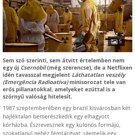
5
Sem szó szerinti, sem átvitt értelemben nem
egy új
Csernobil
(még szerencse), de a Netflixen
idén tavasszal megjelent
Láthatatlan veszély
(Emergência Radioativa)
minisorozat tele van
erős pillanatokkal, amelyeket ezúttal is a
szörnyű valóság hitelesít.
1987 szeptemberében egy brazil kisvárosban két
hajléktalan bemerészkedik egy elhagyott
kórházba. Észrevesznek egy különös formájú,
szokatlanul nehéz fémtárgyat; ráemelik egy