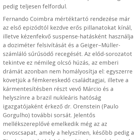
pedig teljesen felfordul.
Fernando Coimbra mértéktartó rendezése már
az első epizódtól kezdve erős pillanatokat kínál,
illetve kézenfekvő suspense-hatásként használja
a doziméter felsivítását és a Geiger–Müller-
számláló sűrűsödő recegését. Az előd-sorozatot
tekintve ez némileg olcsó húzás, az emberi
drámát azonban nem homályosítja el: egyszerre
követjük a fémkereskedő családtagjai, illetve a
kármentesítésben részt vevő Márcio és a
helyszínre a brazil nukleáris hatóság
igazgatójaként érkező dr. Orenstein (Paulo
Gorgulho) további sorsát. Jelentős
mellékszereplővé emelkedik még az az
orvoscsapat, amely a helyszínen, később pedig a