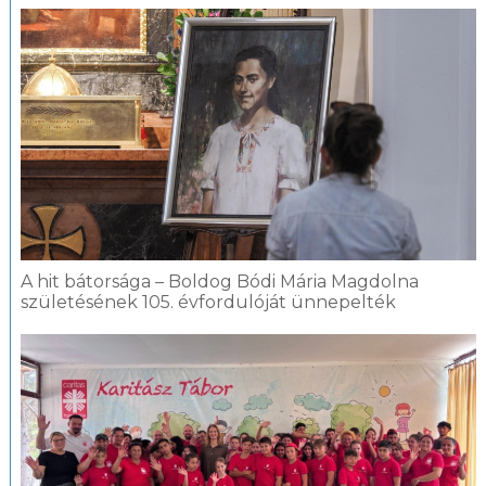
A hit bátorsága – Boldog Bódi Mária Magdolna
születésének 105. évfordulóját ünnepelték