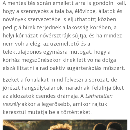
A mentesítés során emellett arra is gondolni kell,
hogy a szennyezés a talajba, élővízbe, állatok és
növények szervezetébe is eljuthatott; közben
pedig álhírek terjednek a lakosság körében, a
helyi kórházat nővérsztrájk sújtja, és ha mindez
nem volna elég, az üzemeltető és a
telektulajdonos egymásra mutogat, hogy a
kórház megszűnésekor kinek lett volna dolga
elszállíttatni a radioaktív sugárterápiás műszert.
Ezeket a fonalakat mind felveszi a sorozat, de
jórészt hangsúlytalanok maradnak: felülírja őket
az áldozatok csendes drámája. A
Láthatatlan
veszély
akkor a legerősebb, amikor rajtuk
keresztül mutatja be a történteket.