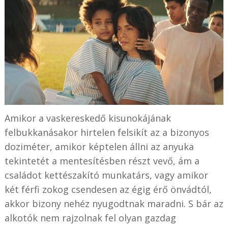
Amikor a vaskereskedő kisunokájának
felbukkanásakor hirtelen felsikít az a bizonyos
doziméter, amikor képtelen állni az anyuka
tekintetét a mentesítésben részt vevő, ám a
családot kettészakító munkatárs, vagy amikor
két férfi zokog csendesen az égig érő önvádtól,
akkor bizony nehéz nyugodtnak maradni. S bár az
alkotók nem rajzolnak fel olyan gazdag