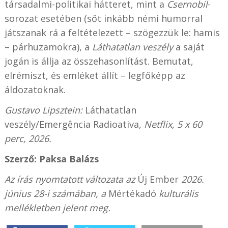
társadalmi-politikai hátteret, mint a
Csernobil
-
sorozat esetében (sőt inkább némi humorral
játszanak rá a feltételezett – szögezzük le: hamis
– párhuzamokra), a
Láthatatlan veszély
a saját
jogán is állja az összehasonlítást. Bemutat,
elrémiszt, és emléket állít – legfőképp az
áldozatoknak.
Gustavo Lipsztein:
Láthatatlan
veszély/Emergência Radioativa
, Netflix, 5 x 60
perc, 2026.
Szerző: Paksa Balázs
Az írás nyomtatott változata az
Új Ember
2026.
június 28-i számában, a
Mértékadó
kulturális
mellékletben jelent meg.