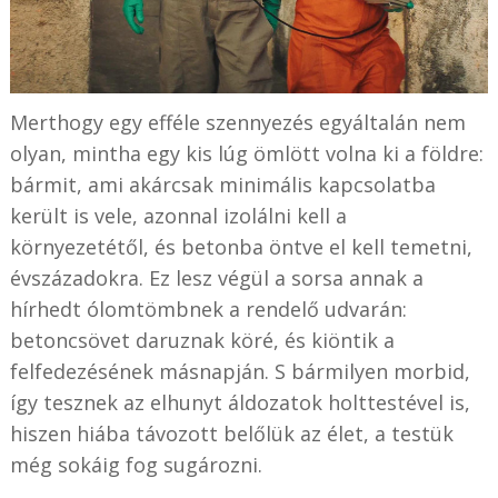
Merthogy egy efféle szennyezés egyáltalán nem
olyan, mintha egy kis lúg ömlött volna ki a földre:
bármit, ami akárcsak minimális kapcsolatba
került is vele, azonnal izolálni kell a
környezetétől, és betonba öntve el kell temetni,
évszázadokra. Ez lesz végül a sorsa annak a
hírhedt ólomtömbnek a rendelő udvarán:
betoncsövet daruznak köré, és kiöntik a
felfedezésének másnapján. S bármilyen morbid,
így tesznek az elhunyt áldozatok holttestével is,
hiszen hiába távozott belőlük az élet, a testük
még sokáig fog sugározni.