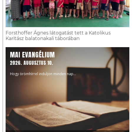
Forsthoffer Ágnes látogatást tett a Katolikus
Karitász balatonakali táborában
MAI EVANGÉLIUM
2026. AUGUSZTUS 10.
Hogy örömhírrel induljon minden nap...