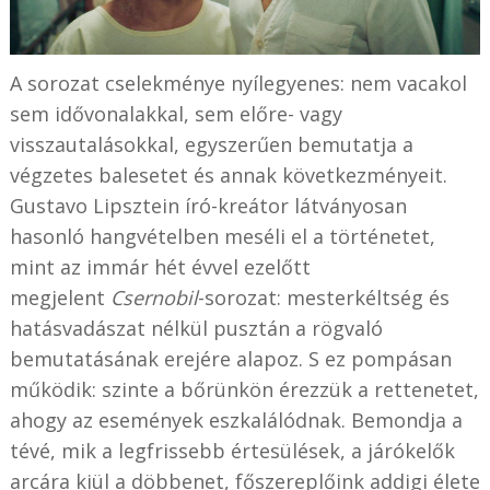
A sorozat cselekménye nyílegyenes: nem vacakol
sem idővonalakkal, sem előre- vagy
visszautalásokkal, egyszerűen bemutatja a
végzetes balesetet és annak következményeit.
Gustavo Lipsztein író-kreátor látványosan
hasonló hangvételben meséli el a történetet,
mint az immár hét évvel ezelőtt
megjelent
Csernobil
-sorozat: mesterkéltség és
hatásvadászat nélkül pusztán a rögvaló
bemutatásának erejére alapoz. S ez pompásan
működik: szinte a bőrünkön érezzük a rettenetet,
ahogy az események eszkalálódnak. Bemondja a
tévé, mik a legfrissebb értesülések, a járókelők
arcára kiül a döbbenet, főszereplőink addigi élete