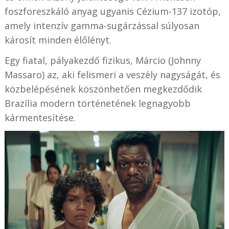
foszforeszkáló anyag ugyanis Cézium-137 izotóp,
amely intenzív gamma-sugárzással súlyosan
károsít minden élőlényt.
Egy fiatal, pályakezdő fizikus, Márcio (Johnny
Massaro) az, aki felismeri a veszély nagyságát, és
közbelépésének köszönhetően megkezdődik
Brazília modern történetének legnagyobb
kármentesítése.