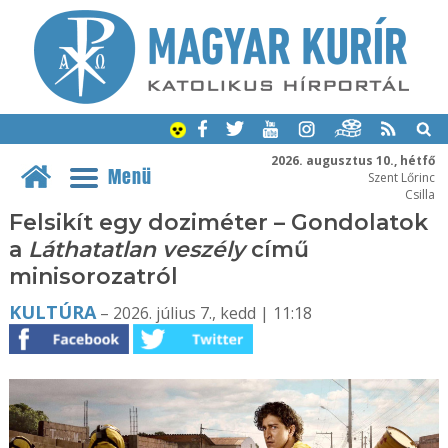
2026. augusztus 10., hétfő
Menü
Szent Lőrinc
Csilla
Felsikít egy doziméter – Gondolatok
a
Láthatatlan veszély
című
minisorozatról
KULTÚRA
– 2026. július 7., kedd | 11:18