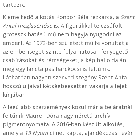
tartozik.
Kiemelkedő alkotás Kondor Béla rézkarca, a
Szent
Antal megkísértése
is. A figurákkal telezsúfolt,
groteszk hatású mű nem hagyja nyugodni az
embert. Az 1972-ben született mű felvonultatja
az emberiséget szinte folyamatosan fenyegető
csábításokat és rémségeket, a kép bal oldalán
még egy lánctalpas harckocsi is feltűnik.
Láthatóan nagyon szenved szegény Szent Antal,
hosszú ujjaival kétségbeesetten vakarja a fejét
kínjában.
A legújabb szerzemények közül már a bejáratnál
feltűnik Maurer Dóra nagyméretű archív
pigmentnyomata. A 2016-ban készült alkotás,
amely a
13 Nyom
címet kapta, ajándékozás révén