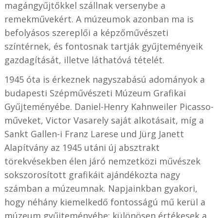
magángyűjtőkkel szállnak versenybe a
remekművekért. A múzeumok azonban ma is
befolyásos szereplői a képzőművészeti
színtérnek, és fontosnak tartják gyűjteményeik
gazdagítását, illetve láthatóvá tételét.
1945 óta is érkeznek nagyszabású adományok a
budapesti Szépművészeti Múzeum Grafikai
Gyűjteményébe. Daniel-Henry Kahnweiler Picasso-
műveket, Victor Vasarely saját alkotásait, míg a
Sankt Gallen-i Franz Larese und Jürg Janett
Alapítvány az 1945 utáni új absztrakt
törekvésekben élen járó nemzetközi művészek
sokszorosított grafikáit ajándékozta nagy
számban a múzeumnak. Napjainkban gyakori,
hogy néhány kiemelkedő fontosságú mű kerül a
múzeum gyűjteményébe: különösen értékesek a