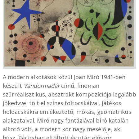
A modern alkotások közül Joan Miró 1941-ben
készült
Vándormadár
című, finoman
szürrealisztikus, absztrakt kompozíciója legalább
jókedvvel tölt el színes foltocskáival, játékos
holdacskákra emlékeztető, mókás, geometrikus
alakzataival. Miró nagy fantáziával bíró katalán
alkotó volt, a modern kor nagy mesélője, aki
húsz, Párizsban eltöltött év után először