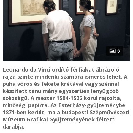
6
Leonardo da Vinci ordító férfiakat ábrázoló
rajza szinte mindenki számára ismerős lehet. A
puha vörös és fekete krétával vagy szénnel
készített tanulmány egyszerűen lenyűgöző
szépségű. A mester 1504-1505 körül rajzolta,
minőségi papírra. Az Esterházy-gyűjteménybe
1871-ben került, ma a budapesti Szépművészeti
Múzeum Grafikai Gyűjteményének féltett
darabja.