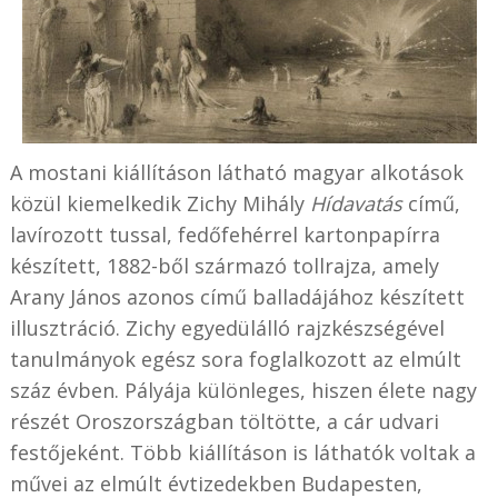
A mostani kiállításon látható magyar alkotások
közül kiemelkedik Zichy Mihály
Hídavatás
című,
lavírozott tussal, fedőfehérrel kartonpapírra
készített, 1882-ből származó tollrajza, amely
Arany János azonos című balladájához készített
illusztráció. Zichy egyedülálló rajzkészségével
tanulmányok egész sora foglalkozott az elmúlt
száz évben. Pályája különleges, hiszen élete nagy
részét Oroszországban töltötte, a cár udvari
festőjeként. Több kiállításon is láthatók voltak a
művei az elmúlt évtizedekben Budapesten,