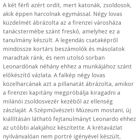
A két férfi azért ordít, mert katonák, zsoldosok,
akik éppen harcolnak egymással. Négy lovas
küzdelmét ábrázolta az a firenzei városháza
tanácstermébe szánt freskó, amelyhez ez a
tanulmány készült. A legendás csataképről
mindössze kortárs beszámolók és másolatok
maradtak ránk, és nem utolsó sorban
Leonardónak néhány ehhez a munkájához szánt
előkészítő vázlata. A falkép négy lovas
közelharcának azt a pillanatát ábrázolta, amikor
a firenzei kapitány megpróbálja kiragadni a
milánói zsoldosvezér kezéből az ellenség
zászlaját. A Szépművészeti Múzeum mostani, új
kiállításán látható fejtanulmányt Leonardo ehhez
az utóbbi alakjához készítette. A krétavázlat
nyilvánvalóan nem portré igényével készült,