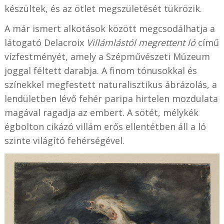
készültek, és az ötlet megszületését tükrözik.
A már ismert alkotások között megcsodálhatja a
látogató Delacroix
Villámlástól megrettent ló
című
vízfestményét, amely a Szépművészeti Múzeum
joggal féltett darabja. A finom tónusokkal és
színekkel megfestett naturalisztikus ábrázolás, a
lendületben lévő fehér paripa hirtelen mozdulata
magával ragadja az embert. A sötét, mélykék
égbolton cikázó villám erős ellentétben áll a ló
szinte világító fehérségével.