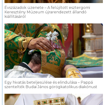
Évszázadok üzenete – A felújított esztergomi
Keresztény Múzeum újrarendezett állandó
kiállításáról
Egy hivatás beteljesülése és elindulása – Pappá
szentelték Budai János görögkatolikus diakónust