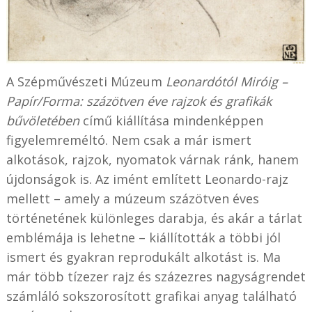
A Szépművészeti Múzeum
Leonardótól Miróig –
Papír/Forma: százötven éve rajzok és grafikák
bűvöletében
című kiállítása mindenképpen
figyelemreméltó. Nem csak a már ismert
alkotások, rajzok, nyomatok várnak ránk, hanem
újdonságok is. Az imént említett Leonardo-rajz
mellett – amely a múzeum százötven éves
történetének különleges darabja, és akár a tárlat
emblémája is lehetne – kiállították a többi jól
ismert és gyakran reprodukált alkotást is. Ma
már több tízezer rajz és százezres nagyságrendet
számláló sokszorosított grafikai anyag található