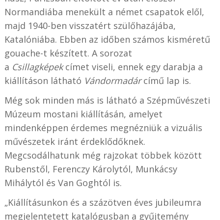
Normandiába menekült a német csapatok elől,
majd 1940-ben visszatért szülőhazájába,
Katalóniába. Ebben az időben számos kisméretű
gouache-t készített. A sorozat
a
Csillagképek
címet viseli, ennek egy darabja a
kiállításon látható
Vándormadár
című lap is.
Még sok minden más is látható a Szépművészeti
Múzeum mostani kiállításán, amelyet
mindenképpen érdemes megnézniük a vizuális
művészetek iránt érdeklődőknek.
Megcsodálhatunk még rajzokat többek között
Rubenstől, Ferenczy Károlytól, Munkácsy
Mihálytól és Van Goghtól is.
„Kiállításunkon és a százötven éves jubileumra
megjelentetett katalógusban a gyűjtemény