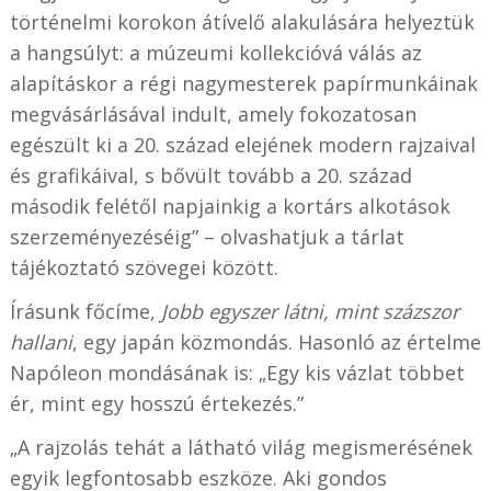
történelmi korokon átívelő alakulására helyeztük
a hangsúlyt: a múzeumi kollekcióvá válás az
alapításkor a régi nagymesterek papírmunkáinak
megvásárlásával indult, amely fokozatosan
egészült ki a 20. század elejének modern rajzaival
és grafikáival, s bővült tovább a 20. század
második felétől napjainkig a kortárs alkotások
szerzeményezéséig” – olvashatjuk a tárlat
tájékoztató szövegei között.
Írásunk főcíme,
Jobb egyszer látni, mint százszor
hallani
, egy japán közmondás. Hasonló az értelme
Napóleon mondásának is: „Egy kis vázlat többet
ér, mint egy hosszú értekezés.”
„A rajzolás tehát a látható világ megismerésének
egyik legfontosabb eszköze. Aki gondos