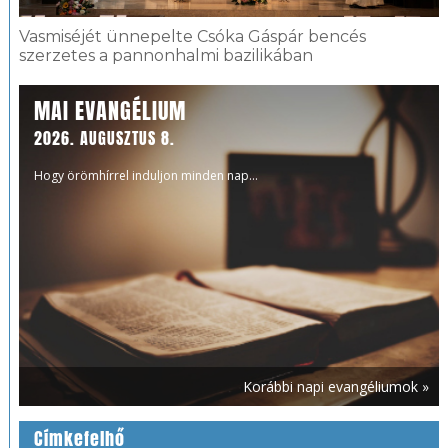
Vasmiséjét ünnepelte Csóka Gáspár bencés
szerzetes a pannonhalmi bazilikában
MAI EVANGÉLIUM
2026. AUGUSZTUS 8.
Hogy örömhírrel induljon minden nap...
Korábbi napi evangéliumok »
Címkefelhő