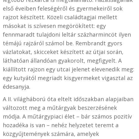
első éveiben feleségéről és gyermekeiről sok
rajzot készített. Közeli családtagjai mellett
másokat is szívesen megörökített: egy
fennmaradt tulajdoni leltár százharmincöt ilyen
témájú rajzáról számol be. Rembrandt gyors
vázlatokat, skicceket készített az útjai során,
láthatóan állandóan gyakorolt, megfigyelt. A
kiállított rajzon egy utcai jelenet elevenedik meg:
egy kutyától megriadt kisgyermeket vigasztal az
édesanyja.
A II. világháború óta eltelt időszakban alapjaiban
változott meg a műtárgyak beszerzésének
módja. A műtárgypiaci élet – bár számos pozitív
hozadéka is van – nehéz helyzetet teremt a
közgyűjtemények számára, amelyek