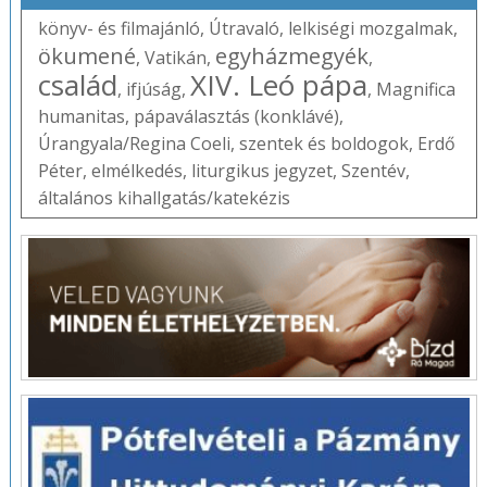
könyv- és filmajánló
,
Útravaló
,
lelkiségi mozgalmak
,
ökumené
egyházmegyék
,
Vatikán
,
,
család
XIV. Leó pápa
,
ifjúság
,
,
Magnifica
humanitas
,
pápaválasztás (konklávé)
,
Úrangyala/Regina Coeli
,
szentek és boldogok
,
Erdő
Péter
,
elmélkedés
,
liturgikus jegyzet
,
Szentév
,
általános kihallgatás/katekézis