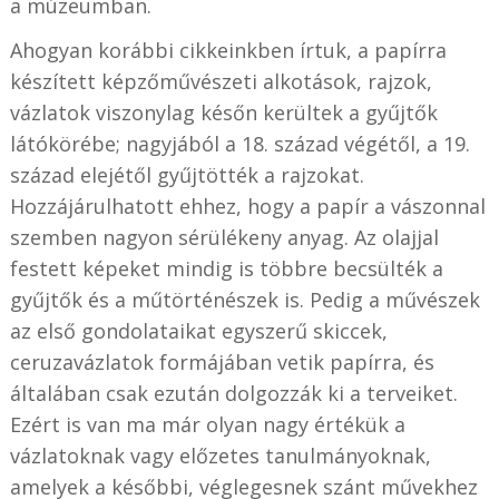
a múzeumban.
Ahogyan korábbi cikkeinkben írtuk, a papírra
készített képzőművészeti alkotások, rajzok,
vázlatok viszonylag későn kerültek a gyűjtők
látókörébe; nagyjából a 18. század végétől, a 19.
század elejétől gyűjtötték a rajzokat.
Hozzájárulhatott ehhez, hogy a papír a vászonnal
szemben nagyon sérülékeny anyag. Az olajjal
festett képeket mindig is többre becsülték a
gyűjtők és a műtörténészek is. Pedig a művészek
az első gondolataikat egyszerű skiccek,
ceruzavázlatok formájában vetik papírra, és
általában csak ezután dolgozzák ki a terveiket.
Ezért is van ma már olyan nagy értékük a
vázlatoknak vagy előzetes tanulmányoknak,
amelyek a későbbi, véglegesnek szánt művekhez