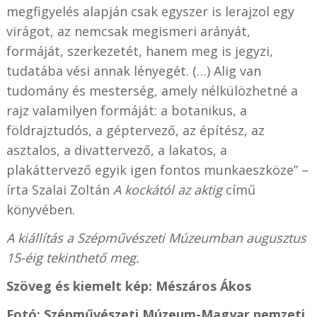
megfigyelés alapján csak egyszer is lerajzol egy
virágot, az nemcsak megismeri arányát,
formáját, szerkezetét, hanem meg is jegyzi,
tudatába vési annak lényegét. (…) Alig van
tudomány és mesterség, amely nélkülözhetné a
rajz valamilyen formáját: a botanikus, a
földrajztudós, a géptervező, az építész, az
asztalos, a divattervező, a lakatos, a
plakáttervező egyik igen fontos munkaeszköze” –
írta Szalai Zoltán
A kockától az aktig
című
könyvében.
A kiállítás a Szépművészeti Múzeumban augusztus
15-éig tekinthető meg.
Szöveg és kiemelt kép: Mészáros Ákos
Fotó: Szépművészeti Múzeum-Magyar nemzeti