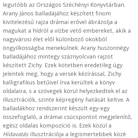
legutóbb az Országos Széchényi Könyvtárban.
Arany János balladájához készített finom
kivitelezésű rajza drámai erővel ábrázolja a
magukat a hídról a vízbe vető embereket, akik a
nagyvárosi élet elől különböző okokból
öngyilkosságba menekülnek. Arany huszonnégy
balladájához mintegy száznyolcvan rajzot
készített Zichy. Ezek kötetben eredetileg úgy
jelentek meg, hogy a versek kézírással, Zichy
kalligrafikus betűivel írva kerültek a könyv
oldalaira, s a szövegek körül helyezkedtek el az
illusztrációk, szinte képregény hatását keltve. A
balladákhoz rendszerint készült egy-egy
összefoglaló, a drámai csúcspontot megjelenítő,
egész oldalas kompozíció is. Ezek közül a
Hídavatás
illusztrációja a legismertebbek közé