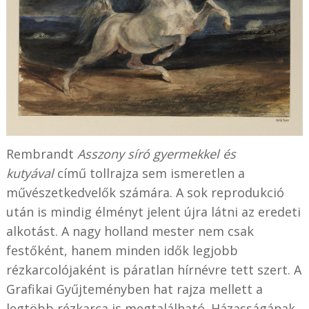
Rembrandt
Asszony síró gyermekkel és
kutyával
című tollrajza sem ismeretlen a
művészetkedvelők számára. A sok reprodukció
után is mindig élményt jelent újra látni az eredeti
alkotást. A nagy holland mester nem csak
festőként, hanem minden idők legjobb
rézkarcolójaként is páratlan hírnévre tett szert. A
Grafikai Gyűjteményben hat rajza mellett a
legtöbb rézkarca is megtalálható. Házasságának