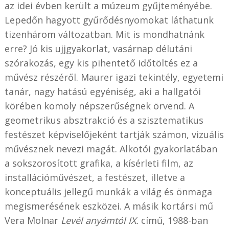
az idei évben került a múzeum gyűjteményébe.
Lepedőn hagyott gyűrődésnyomokat láthatunk
tizenhárom változatban. Mit is mondhatnánk
erre? Jó kis ujjgyakorlat, vasárnap délutáni
szórakozás, egy kis pihentető időtöltés ez a
művész részéről. Maurer igazi tekintély, egyetemi
tanár, nagy hatású egyéniség, aki a hallgatói
körében komoly népszerűségnek örvend. A
geometrikus absztrakció és a szisztematikus
festészet képviselőjeként tartják számon, vizuális
művésznek nevezi magát. Alkotói gyakorlatában
a sokszorosított grafika, a kísérleti film, az
installációművészet, a festészet, illetve a
konceptuális jellegű munkák a világ és önmaga
megismerésének eszközei. A másik kortársi mű
Vera Molnar
Levél anyámtól IX.
című, 1988-ban