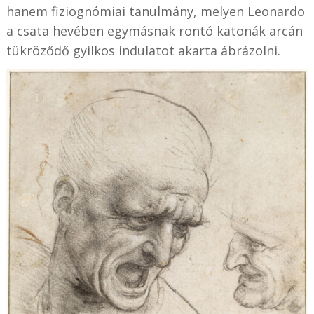
hanem fiziognómiai tanulmány, melyen Leonardo
a csata hevében egymásnak rontó katonák arcán
tükröződő gyilkos indulatot akarta ábrázolni.