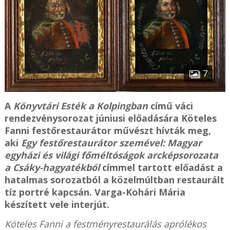
7
A
Könyvtári Esték a Kolpingban
című váci
rendezvénysorozat júniusi előadására Köteles
Fanni festőrestaurátor művészt hívták meg,
aki
Egy festőrestaurátor szemével: Magyar
egyházi és világi főméltóságok arcképsorozata
a Csáky-hagyatékból
címmel tartott előadást a
hatalmas sorozatból a közelmúltban restaurált
tíz portré kapcsán. Varga-Kohári Mária
készített vele interjút.
Köteles Fanni a festményrestaurálás aprólékos