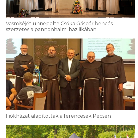
Vasmiséjét ünnepelte Csóka Gáspár bencés
szerzetes a pannonhalmi bazilikában
Fiókházat alapítottak a ferencesek Pécsen