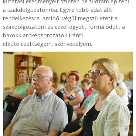
kutatási eredményeit szintén be tudtam építeni
a szakdolgozatomba. Egyre több adat állt
rendelkezésre, amiből végül megszületett a
szakdolgozatom és ezzel együtt formálódott a
barokk arcképsorozatok iránti
elkötelezettségem, szenvedélyem.