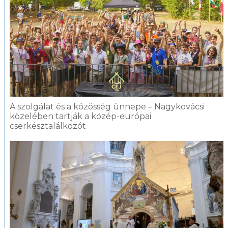
A szolgálat és a közösség ünnepe – Nagykovácsi
közelében tartják a közép-európai
cserkésztalálkozót