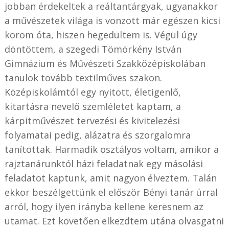
jobban érdekeltek a reáltantárgyak, ugyanakkor
a művészetek világa is vonzott már egészen kicsi
korom óta, hiszen hegedültem is. Végül úgy
döntöttem, a szegedi Tömörkény István
Gimnázium és Művészeti Szakközépiskolában
tanulok tovább textilműves szakon.
Középiskolámtól egy nyitott, életigenlő,
kitartásra nevelő szemléletet kaptam, a
kárpitművészet tervezési és kivitelezési
folyamatai pedig, alázatra és szorgalomra
tanítottak. Harmadik osztályos voltam, amikor a
rajztanárunktól házi feladatnak egy másolási
feladatot kaptunk, amit nagyon élveztem. Talán
ekkor beszélgettünk el először Bényi tanár úrral
arról, hogy ilyen irányba kellene keresnem az
utamat. Ezt követően elkezdtem utána olvasgatni