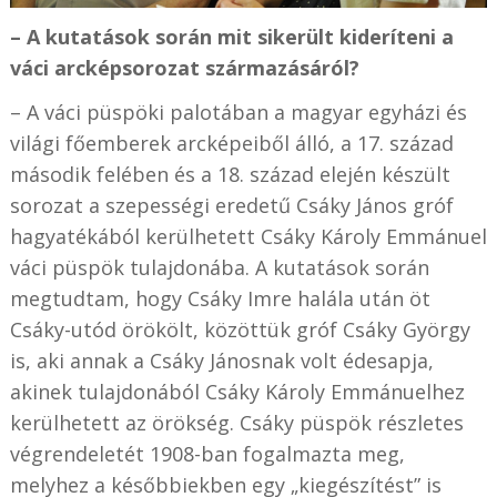
– A kutatások során mit sikerült kideríteni a
váci arcképsorozat származásáról?
– A váci püspöki palotában a magyar egyházi és
világi főemberek arcképeiből álló, a 17. század
második felében és a 18. század elején készült
sorozat a szepességi eredetű Csáky János gróf
hagyatékából kerülhetett Csáky Károly Emmánuel
váci püspök tulajdonába. A kutatások során
megtudtam, hogy Csáky Imre halála után öt
Csáky-utód örökölt, közöttük gróf Csáky György
is, aki annak a Csáky Jánosnak volt édesapja,
akinek tulajdonából Csáky Károly Emmánuelhez
kerülhetett az örökség. Csáky püspök részletes
végrendeletét 1908-ban fogalmazta meg,
melyhez a későbbiekben egy „kiegészítést” is