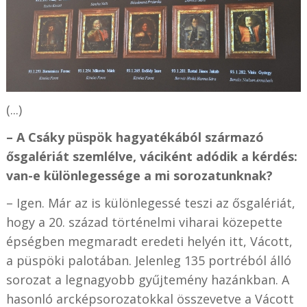
(...)
– A Csáky püspök hagyatékából származó
ősgalériát szemlélve, váciként adódik a kérdés:
van-e különlegessége a mi sorozatunknak?
– Igen. Már az is különlegessé teszi az ősgalériát,
hogy a 20. század történelmi viharai közepette
épségben megmaradt eredeti helyén itt, Vácott,
a püspöki palotában. Jelenleg 135 portréból álló
sorozat a legnagyobb gyűjtemény hazánkban. A
hasonló arcképsorozatokkal összevetve a Vácott