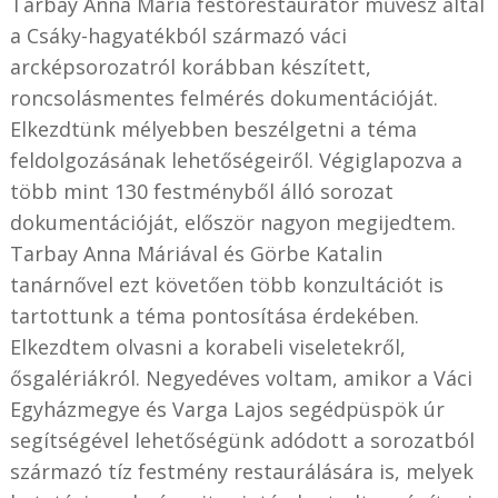
Tarbay Anna Mária festőrestaurátor művész által
a Csáky-hagyatékból származó váci
arcképsorozatról korábban készített,
roncsolásmentes felmérés dokumentációját.
Elkezdtünk mélyebben beszélgetni a téma
feldolgozásának lehetőségeiről. Végiglapozva a
több mint 130 festményből álló sorozat
dokumentációját, először nagyon megijedtem.
Tarbay Anna Máriával és Görbe Katalin
tanárnővel ezt követően több konzultációt is
tartottunk a téma pontosítása érdekében.
Elkezdtem olvasni a korabeli viseletekről,
ősgalériákról. Negyedéves voltam, amikor a Váci
Egyházmegye és Varga Lajos segédpüspök úr
segítségével lehetőségünk adódott a sorozatból
származó tíz festmény restaurálására is, melyek