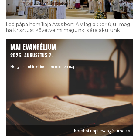
Leó pápa homíliája Assisiben: A világ akkor újul meg,
ha Krisztust követve mi magunk is átalakulunk
MAI EVANGÉLIUM
2026. AUGUSZTUS 7.
Hogy örömhírrel induljon minden nap...
Korábbi napi evangéliumok »