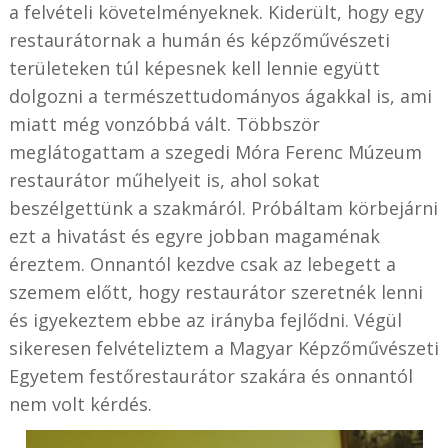
a felvételi követelményeknek. Kiderült, hogy egy
restaurátornak a humán és képzőművészeti
területeken túl képesnek kell lennie együtt
dolgozni a természettudományos ágakkal is, ami
miatt még vonzóbbá vált. Többször
meglátogattam a szegedi Móra Ferenc Múzeum
restaurátor műhelyeit is, ahol sokat
beszélgettünk a szakmáról. Próbáltam körbejárni
ezt a hivatást és egyre jobban magaménak
éreztem. Onnantól kezdve csak az lebegett a
szemem előtt, hogy restaurátor szeretnék lenni
és igyekeztem ebbe az irányba fejlődni. Végül
sikeresen felvételiztem a Magyar Képzőművészeti
Egyetem festőrestaurátor szakára és onnantól
nem volt kérdés.