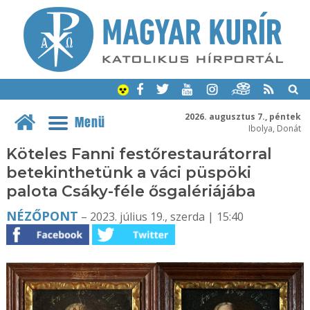
2026. augusztus 7., péntek
Menü
Ibolya, Donát
Köteles Fanni festőrestaurátorral
betekinthetünk a váci püspöki
palota Csáky-féle ősgalériájába
NÉZŐPONT
– 2023. július 19., szerda | 15:40