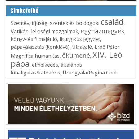
Címkefelhő
család
Szentév
,
ifjúság
,
szentek és boldogok
,
,
egyházmegyék
Vatikán
,
lelkiségi mozgalmak
,
,
könyv- és filmajánló
,
liturgikus jegyzet
,
pápaválasztás (konklávé)
,
Útravaló
,
Erdő Péter
,
XIV. Leó
ökumené
Magnifica humanitas
,
,
pápa
,
elmélkedés
,
általános
kihallgatás/katekézis
,
Úrangyala/Regina Coeli