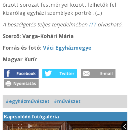
őrzött sorozat festményei között lelhetők fel
kizárólag egyházi személyek portréi. (...)
A beszélgetés teljes terjedelmében
ITT
olvasható.
Szerző: Varga-Kohári Mária
Forrás és f
otó:
Váci Egyházmegye
Magyar Kurír
#egyházművészet
#művészet
Kapcsolódó fotógaléria