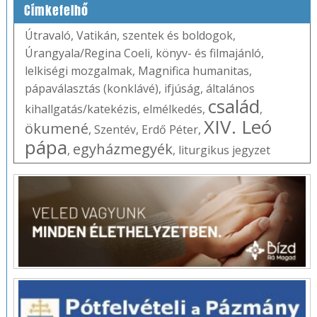
Címkefelhő
Útravaló
,
Vatikán
,
szentek és boldogok
,
Úrangyala/Regina Coeli
,
könyv- és filmajánló
,
lelkiségi mozgalmak
,
Magnifica humanitas
,
pápaválasztás (konklávé)
,
ifjúság
,
általános
család
kihallgatás/katekézis
,
elmélkedés
,
,
XIV. Leó
ökumené
,
Szentév
,
Erdő Péter
,
pápa
egyházmegyék
,
,
liturgikus jegyzet