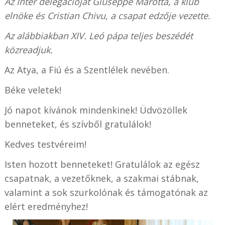
Az Inter delegációját Giuseppe Marotta, a klub
elnöke és Cristian Chivu, a csapat edzője vezette.
Az alábbiakban XIV. Leó pápa teljes beszédét
közreadjuk.
Az Atya, a Fiú és a Szentlélek nevében.
Béke veletek!
Jó napot kívánok mindenkinek! Üdvözöllek
benneteket, és szívből gratulálok!
Kedves testvéreim!
Isten hozott benneteket! Gratulálok az egész
csapatnak, a vezetőknek, a szakmai stábnak,
valamint a sok szurkolónak és támogatónak az
elért eredményhez!