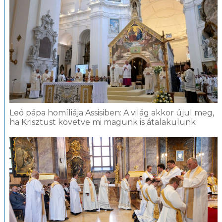
Leó pápa homíliája Assisiben: A világ akkor újul meg,
ha Krisztust követve mi magunk is átalakulunk