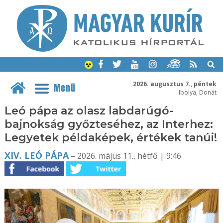
2026. augusztus 7., péntek
Menü
Ibolya, Donát
Leó pápa az olasz labdarúgó-
bajnokság győzteséhez, az Interhez:
Legyetek példaképek, értékek tanúi!
XIV. LEÓ PÁPA
– 2026. május 11., hétfő | 9:46