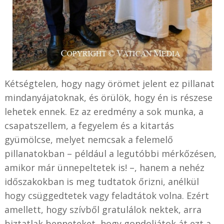
Kétségtelen, hogy nagy örömet jelent ez pillanat
mindanyájatoknak, és örülök, hogy én is részese
lehetek ennek. Ez az eredmény a sok munka, a
csapatszellem, a fegyelem és a kitartás
gyümölcse, melyet nemcsak a felemelő
pillanatokban – például a legutóbbi mérkőzésen,
amikor már ünnepeltetek is! –, hanem a nehéz
időszakokban is meg tudtatok őrizni, anélkül
hogy csüggedtetek vagy feladtátok volna. Ezért
amellett, hogy szívből gratulálok nektek, arra
biztatlak benneteket, hogy gondoljátok át ezt a