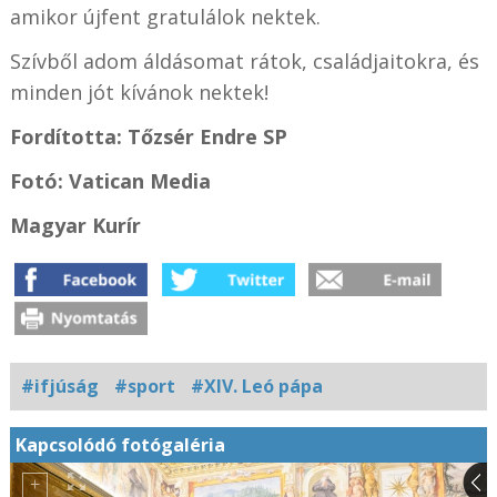
amikor újfent gratulálok nektek.
Szívből adom áldásomat rátok, családjaitokra, és
minden jót kívánok nektek!
Fordította: Tőzsér Endre SP
Fotó: Vatican Media
Magyar Kurír
#ifjúság
#sport
#XIV. Leó pápa
Kapcsolódó fotógaléria