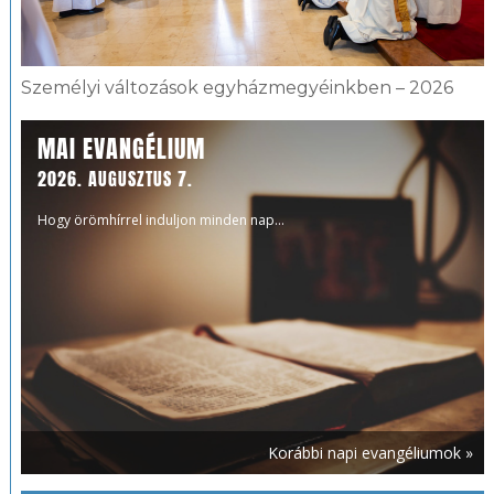
Személyi változások egyházmegyéinkben – 2026
MAI EVANGÉLIUM
2026. AUGUSZTUS 7.
Hogy örömhírrel induljon minden nap...
Korábbi napi evangéliumok »