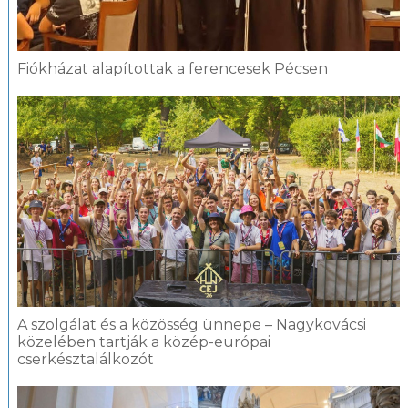
Fiókházat alapítottak a ferencesek Pécsen
A szolgálat és a közösség ünnepe – Nagykovácsi
közelében tartják a közép-európai
cserkésztalálkozót