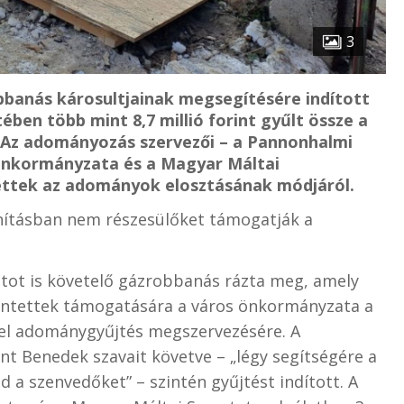
3
bbanás károsultjainak megsegítésére indított
ben több mint 8,7 millió forint gyűlt össze a
 Az adományozás szervezői – a Pannonhalmi
Önkormányzata és a Magyar Máltai
tettek az adományok elosztásának módjáról.
anításban nem részesülőket támogatják a
tot is követelő gázrobbanás rázta meg, amely
rintettek támogatására a város önkormányzata a
fel adománygyűjtés megszervezésére. A
t Benedek szavait követve – „légy segítségére a
d a szenvedőket” – szintén gyűjtést indított. A