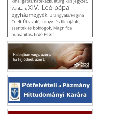
kihallgatás/katekézis
,
liturgikus jegyzet
,
XIV. Leó pápa
Vatikán
,
,
egyházmegyék
,
Úrangyala/Regina
Coeli
,
Útravaló
,
könyv- és filmajánló
,
szentek és boldogok
,
Magnifica
humanitas
,
Erdő Péter