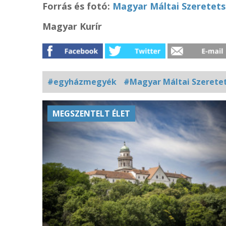
Forrás és f
otó:
Magyar Máltai Szeretets
Magyar Kurír
#egyházmegyék
#Magyar Máltai Szeretet
Kapcsolódó
MEGSZENTELT ÉLET
fotógaléria