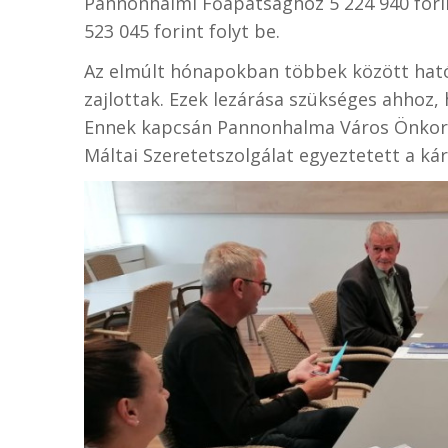
Pannonhalmi Főapátsághoz 5 224 940 forin
523 045 forint folyt be.
Az elmúlt hónapokban többek között hatós
zajlottak. Ezek lezárása szükséges ahho
Ennek kapcsán Pannonhalma Város Önkor
Máltai Szeretetszolgálat egyeztetett a k