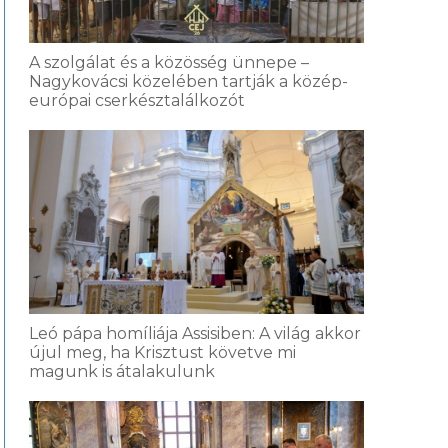
A szolgálat és a közösség ünnepe –
Nagykovácsi közelében tartják a közép-
európai cserkésztalálkozót
Leó pápa homíliája Assisiben: A világ akkor
újul meg, ha Krisztust követve mi
magunk is átalakulunk