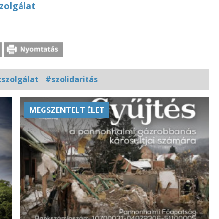
zolgálat
szolgálat
#szolidaritás
MEGSZENTELT ÉLET