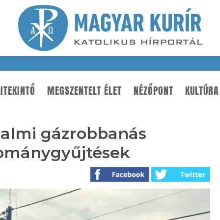
ITEKINTŐ
MEGSZENTELT ÉLET
NÉZŐPONT
KULTÚRA
halmi gázrobbanás
adománygyűjtések