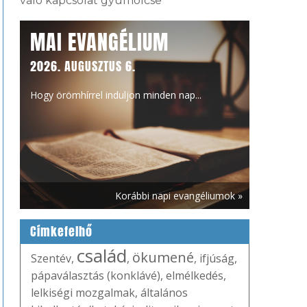
való kapcsolat gyümölcse
MAI EVANGÉLIUM
2026. AUGUSZTUS 6.
Hogy örömhírrel induljon minden nap...
Korábbi napi evangéliumok »
Címkefelhő
család
ökumené
Szentév
,
,
,
ifjúság
,
pápaválasztás (konklávé)
,
elmélkedés
,
lelkiségi mozgalmak
,
általános