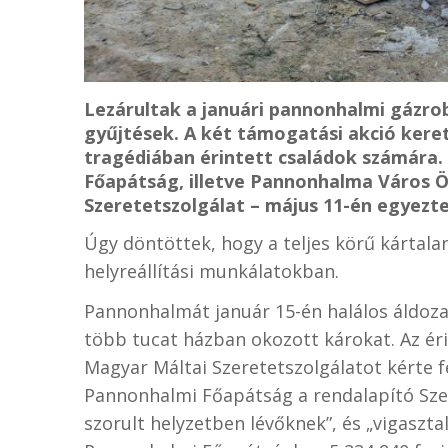
Lezárultak a januári pannonhalmi gázro
gyűjtések. A két támogatási akció kereté
tragédiában érintett családok számára.
Főapátság, illetve Pannonhalma Város 
Szeretetszolgálat – május 11-én egyez
Úgy döntöttek, hogy a teljes körű kártal
helyreállítási munkálatokban.
Pannonhalmát január 15-én halálos áldoza
több tucat házban okozott károkat. Az é
Magyar Máltai Szeretetszolgálatot kérte 
Pannonhalmi Főapátság a rendalapító Szen
szorult helyzetben lévőknek”, és „vigasztal