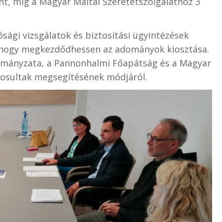
t, míg a Magyar Máltai Szeretetszolgálathoz 3
ági vizsgálatok és biztosítási ügyintézések
z, hogy megkezdődhessen az adományok kiosztása.
mányzata, a Pannonhalmi Főapátság és a Magyar
árosultak megsegítésének módjáról.