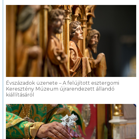
Évszázadok üzenete – A felújított esztergomi
Keresztény Múzeum újrarendezett állandó
kiállításáról