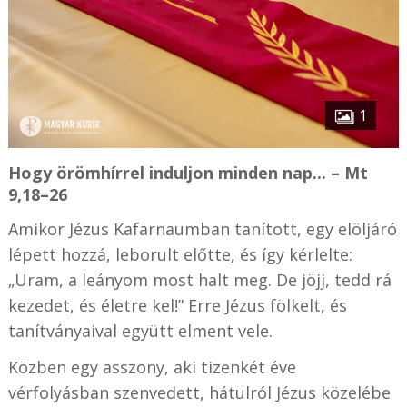
1
Hogy örömhírrel induljon minden nap... – Mt
9,18–26
Amikor Jézus Kafarnaumban tanított, egy elöljáró
lépett hozzá, leborult előtte, és így kérlelte:
„Uram, a leányom most halt meg. De jöjj, tedd rá
kezedet, és életre kel!” Erre Jézus fölkelt, és
tanítványaival együtt elment vele.
Közben egy asszony, aki tizenkét éve
vérfolyásban szenvedett, hátulról Jézus közelébe