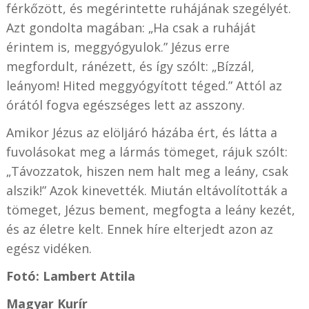
férkőzött, és megérintette ruhájának szegélyét.
Azt gondolta magában: „Ha csak a ruháját
érintem is, meggyógyulok.” Jézus erre
megfordult, ránézett, és így szólt: „Bízzál,
leányom! Hited meggyógyított téged.” Attól az
órától fogva egészséges lett az asszony.
Amikor Jézus az elöljáró házába ért, és látta a
fuvolásokat meg a lármás tömeget, rájuk szólt:
„Távozzatok, hiszen nem halt meg a leány, csak
alszik!” Azok kinevették. Miután eltávolították a
tömeget, Jézus bement, megfogta a leány kezét,
és az életre kelt. Ennek híre elterjedt azon az
egész vidéken.
Fotó: Lambert Attila
Magyar Kurír