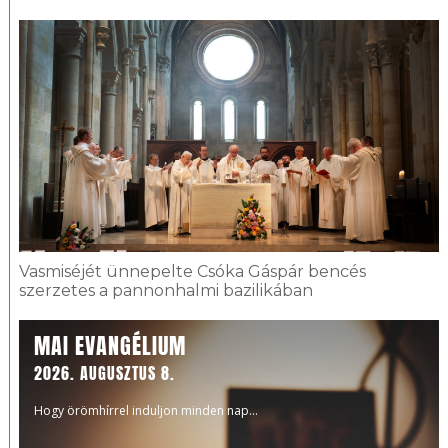
Vasmiséjét ünnepelte Csóka Gáspár bencés
szerzetes a pannonhalmi bazilikában
MAI EVANGÉLIUM
2026. AUGUSZTUS 8.
Hogy örömhírrel induljon minden nap...