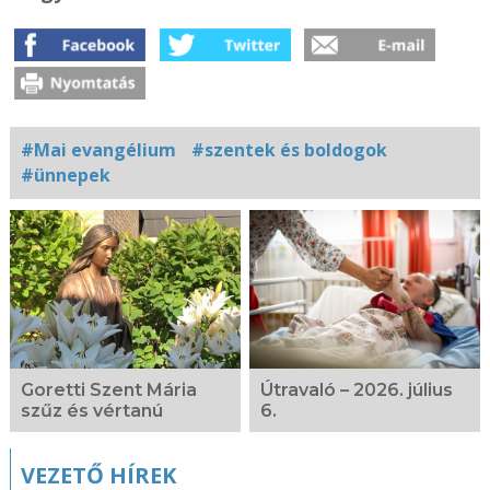
#Mai evangélium
#szentek és boldogok
#ünnepek
Kapcsolódó
fotógaléria
Goretti Szent Mária
Útravaló – 2026. július
szűz és vértanú
6.
VEZETŐ HÍREK