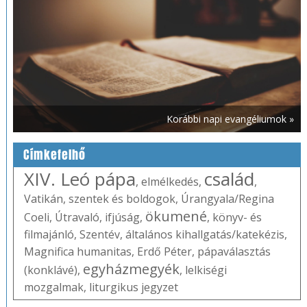
Korábbi napi evangéliumok »
Címkefelhő
XIV. Leó pápa
család
,
elmélkedés
,
,
Vatikán
,
szentek és boldogok
,
Úrangyala/Regina
ökumené
Coeli
,
Útravaló
,
ifjúság
,
,
könyv- és
filmajánló
,
Szentév
,
általános kihallgatás/katekézis
,
Magnifica humanitas
,
Erdő Péter
,
pápaválasztás
egyházmegyék
(konklávé)
,
,
lelkiségi
mozgalmak
,
liturgikus jegyzet