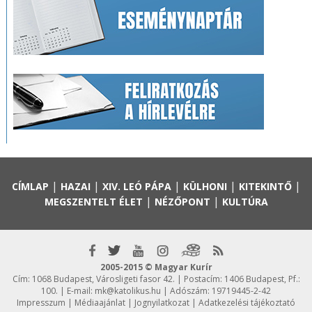
|
|
|
|
|
CÍMLAP
HAZAI
XIV. LEÓ PÁPA
KÜLHONI
KITEKINTŐ
|
|
MEGSZENTELT ÉLET
NÉZŐPONT
KULTÚRA
2005-2015 © Magyar Kurír
Cím: 1068 Budapest, Városligeti fasor 42. | Postacím: 1406 Budapest, Pf.:
100. | E-mail:
mk@katolikus.hu
| Adószám: 19719445-2-42
Impresszum
|
Médiaajánlat
|
Jognyilatkozat
|
Adatkezelési tájékoztató