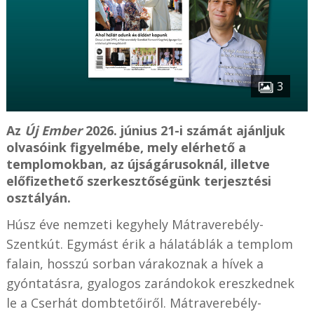
3
Az
Új Ember
2026. június 21-i számát ajánljuk
olvasóink figyelmébe, mely elérhető a
templomokban, az újságárusoknál, illetve
előfizethető szerkesztőségünk terjesztési
osztályán.
Húsz éve nemzeti kegyhely Mátraverebély-
Szentkút. Egymást érik a hálatáblák a templom
falain, hosszú sorban várakoznak a hívek a
gyóntatásra, gyalogos zarándokok ereszkednek
le a Cserhát dombtetőiről. Mátraverebély-