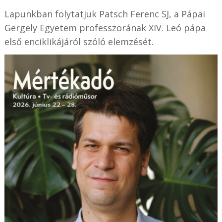
Lapunkban folytatjuk Patsch Ferenc SJ, a Pápai
Gergely Egyetem professzorának XIV. Leó pápa
első enciklikájáról szóló elemzését.