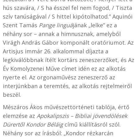
hús szavára, / S ha ésszel fel nem fogod, / Tiszta
szív tanúságával / S hittel kipótolhatod.” Aquinói
Szent Tamás
Pange linguá
jának „lelke” ez a
néhány sor – annak a himnusznak, amelyből
Virágh András Gábor komponált oratóriumot. Az
Artisjus immár 26. alkalommal díjazta a
legkiválóbbnak ítélt kortárs zeneszerzőket, és Az
Év Komolyzenei Műve címet idén ez az alkotás
nyerte el. Az orgonaművész zeneszerző az
interjúnkban a teremtés, az alkotás rejtelmeiről
beszél.
Mészáros Ákos művészettörténeti tablója, értő
elemzése az
Apokalipszis – Bibliai jövendölések
Dürertől Kondor Béláig
című kiállításról szól.
Néhány sor az írásból: „Kondor rézkarcán