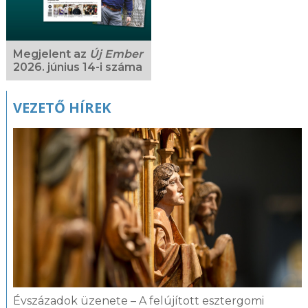
Megjelent az
Új Ember
2026. június 14-i száma
VEZETŐ HÍREK
Évszázadok üzenete – A felújított esztergomi