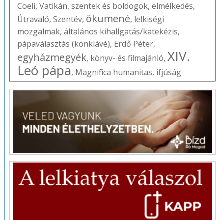
Coeli
,
Vatikán
,
szentek és boldogok
,
elmélkedés
,
ökumené
Útravaló
,
Szentév
,
,
lelkiségi
mozgalmak
,
általános kihallgatás/katekézis
,
pápaválasztás (konklávé)
,
Erdő Péter
,
XIV.
egyházmegyék
,
könyv- és filmajánló
,
Leó pápa
,
Magnifica humanitas
,
ifjúság