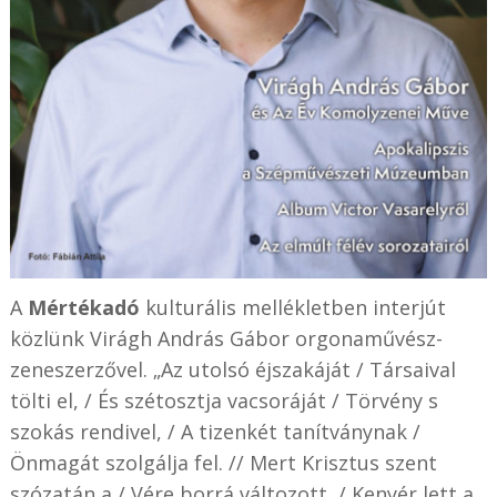
A
Mértékadó
kulturális mellékletben interjút
közlünk Virágh András Gábor orgonaművész-
zeneszerzővel. „Az utolsó éjszakáját / Társaival
tölti el, / És szétosztja vacsoráját / Törvény s
szokás rendivel, / A tizenkét tanítványnak /
Önmagát szolgálja fel. // Mert Krisztus szent
szózatán a / Vére borrá változott, / Kenyér lett a