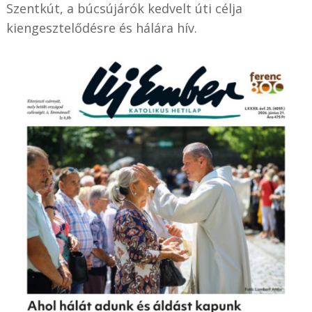
Szentkút, a búcsújárók kedvelt úti célja
kiengesztelődésre és hálára hív.