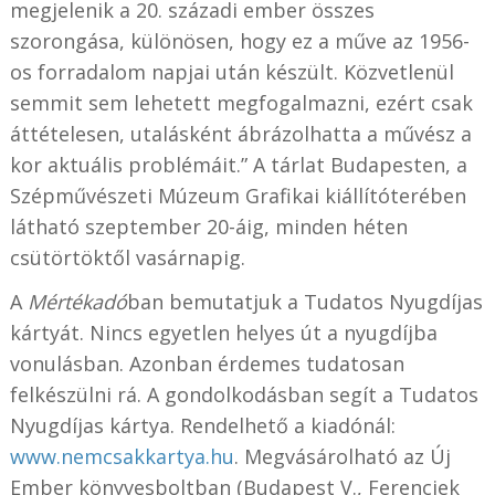
megjelenik a 20. századi ember összes
szorongása, különösen, hogy ez a műve az 1956-
os forradalom napjai után készült. Közvetlenül
semmit sem lehetett megfogalmazni, ezért csak
áttételesen, utalásként ábrázolhatta a művész a
kor aktuális problémáit.” A tárlat Budapesten, a
Szépművészeti Múzeum Grafikai kiállítóterében
látható szeptember 20-áig, minden héten
csütörtöktől vasárnapig.
A
Mértékadó
ban bemutatjuk a Tudatos Nyugdíjas
kártyát. Nincs egyetlen helyes út a nyugdíjba
vonulásban. Azonban érdemes tudatosan
felkészülni rá. A gondolkodásban segít a Tudatos
Nyugdíjas kártya. Rendelhető a kiadónál:
www.nemcsakkartya.hu
. Megvásárolható az Új
Ember könyvesboltban (Budapest V., Ferenciek