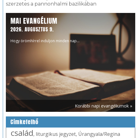
szerzetes a pannonhalmi bazilikában
MAI EVANGÉLIUM
2026. AUGUSZTUS 9.
Hogy örömhírrel induljon minden nap...
Korábbi napi evangéliumok »
Címkefelhő
család
,
liturgikus jegyzet
,
Úrangyala/Regina