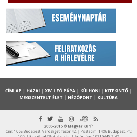
|
|
|
|
|
CÍMLAP
HAZAI
XIV. LEÓ PÁPA
KÜLHONI
KITEKINTŐ
|
|
MEGSZENTELT ÉLET
NÉZŐPONT
KULTÚRA
2005-2015 © Magyar Kurír
Cím: 1068 Budapest, Városligeti fasor 42. | Postacím: 1406 Budapest, Pf.:
100. | E-mail:
mk@katolikus.hu
| Adószám: 19719445-2-42