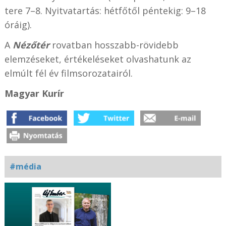
tere 7–8. Nyitvatartás: hétfőtől péntekig: 9–18
óráig).
A
Nézőtér
rovatban hosszabb-rövidebb
elemzéseket, értékeléseket olvashatunk az
elmúlt fél év filmsorozatairól.
Magyar Kurír
#média
Kapcsolódó
fotógaléria