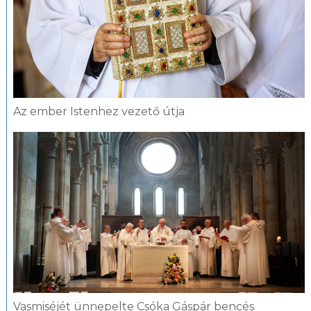
Az ember Istenhez vezető útja
Vasmiséjét ünnepelte Csóka Gáspár bencés