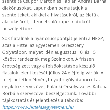
szentelte Csupor Márton és Fábián András Barna
diakónusokat. Lapunkban bemutatjuk a
szentelteket, akikkel a hivatásukról, az életük
alakulásáról, Istennel való kapcsolatukról
beszélgettünk.
Sok fiatalnak a nyár csúcspontját jelenti a HEGY,
azaz a Hittel az Egyetemen Keresztény
Gólyatábor, melyet idén augusztus 10. és 15.
között rendeznek meg Szolnokon. A frissen
érettségizett vagy a felsőoktatásba készülő
fiatalok jelentkezését július 24-e éjfélig várják. A
felejthetetlen élményt nyújtó gólyatáborról az
egyik fő szervezővel, Palánki Orsolyával és Katona
Borbála szervezővel beszélgettünk. További
tájékoztatás és jelentkezés a táborba:
https://www.hittelazegyetemen.hu