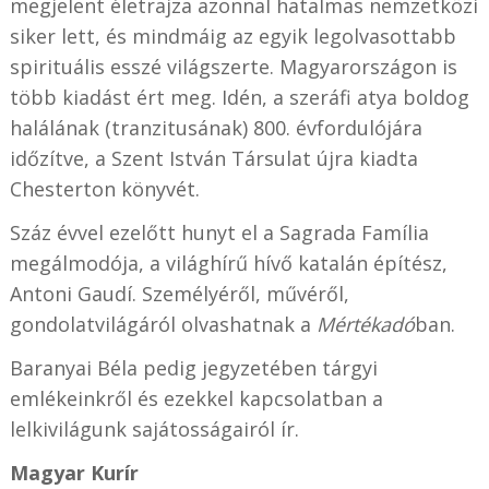
megjelent
életrajza azonnal hatalmas nemzetközi
siker lett, és mindmáig az egyik legolvasottabb
spirituális esszé világszerte. Magyarországon is
több kiadást ért meg. Idén, a szeráfi atya boldog
halálának (tranzitusának) 800. évfordulójára
időzítve, a Szent István Társulat újra kiadta
Chesterton könyvét.
Száz évvel ezelőtt hunyt el a Sagrada Família
megálmodója, a világhírű hívő katalán építész,
Antoni Gaudí. Személyéről, művéről,
gondolatvilágáról olvashatnak a
Mértékadó
ban.
Baranyai Béla pedig jegyzetében tárgyi
emlékeinkről és ezekkel kapcsolatban a
lelkivilágunk sajátosságairól ír.
Magyar Kurír