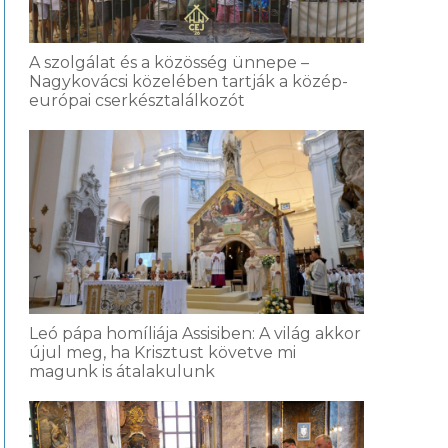
A szolgálat és a közösség ünnepe –
Nagykovácsi közelében tartják a közép-
európai cserkésztalálkozót
Leó pápa homíliája Assisiben: A világ akkor
újul meg, ha Krisztust követve mi
magunk is átalakulunk