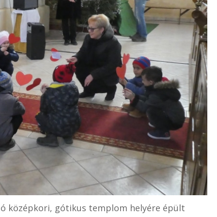
ó középkori, gótikus templom helyére épült