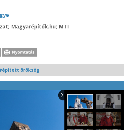
gye
zat; Magyarépítők.hu; MTI
#épített örökség