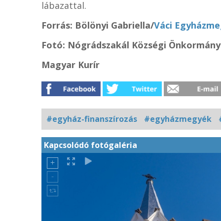
lábazattal.
Forrás:
Bölönyi Gabriella/
Váci Egyházme
Fotó: Nógrádszakál Községi Önkormány
Magyar Kurír
#egyház-finanszírozás
#egyházmegyék
Kapcsolódó fotógaléria