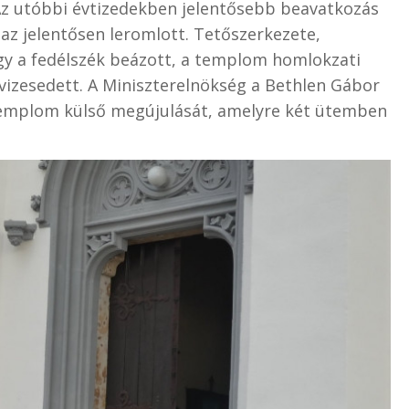
 Az utóbbi évtizedekben jelentősebb beavatkozás
az jelentősen leromlott. Tetőszerkezete,
így a fedélszék beázott, a templom homlokzati
 vizesedett. A Miniszterelnökség a Bethlen Gábor
 templom külső megújulását, amelyre két ütemben