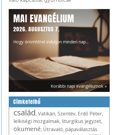
való kapcsolat gyümölcse
MAI EVANGÉLIUM
2026. AUGUSZTUS 7.
Hogy örömhírrel induljon minden nap...
Korábbi napi evangéliumok »
Címkefelhő
család
,
Vatikán
,
Szentév
,
Erdő Péter
,
lelkiségi mozgalmak
,
liturgikus jegyzet
,
ökumené
,
Útravaló
,
pápaválasztás