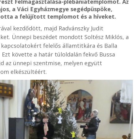
ereszt Felmagasztalása-plébániatemplomot. Az
ajos, a Váci Egyházmegye segédpüspöke,
dotta a felújított templomot és a híveket.
ával kezdődött, majd Radvánszky Judit
ket. Ünnepi beszédet mondott Soltész Miklós, a
kapcsolatokért felelős államtitkára és Balla
. Ezt követte a határ túloldalán fekvő Bussa
jd az ünnepi szentmise, melyen együtt
lom elkészültéért.