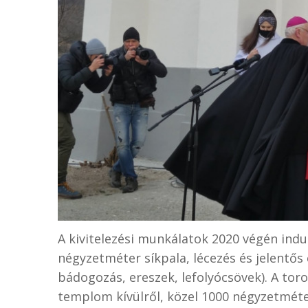
A kivitelezési munkálatok 2020 végén indu
négyzetméter síkpala, lécezés és jelentős
bádogozás, ereszek, lefolyócsövek). A tor
templom kívülről, közel 1000 négyzetmétere