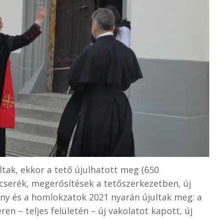
ltak, ekkor a tető újulhatott meg (650
 cserék, megerősítések a tetőszerkezetben, új
ony és a homlokzatok 2021 nyarán újultak meg: a
n – teljes felületén – új vakolatot kapott, új