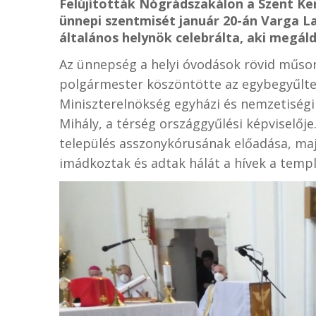
Felújították Nógrádszakálon a Szent K
ünnepi szentmisét január 20-án Varga L
általános helynök celebrálta, aki megál
Az ünnepség a helyi óvodások rövid műsor
polgármester köszöntötte az egybegyűlte
Miniszterelnökség egyházi és nemzetiségi 
Mihály, a térség országgyűlési képviselője
település asszonykórusának előadása, ma
imádkoztak és adtak hálát a hívek a temp