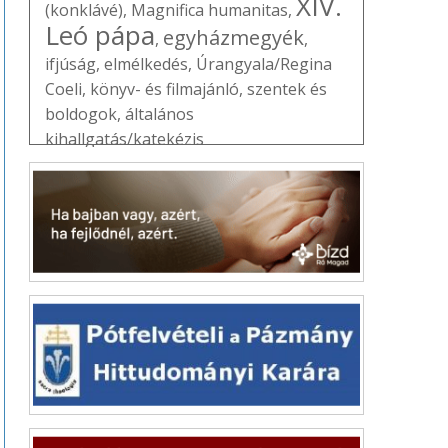
XIV.
(konklávé)
,
Magnifica humanitas
,
Leó pápa
egyházmegyék
,
,
ifjúság
,
elmélkedés
,
Úrangyala/Regina
Coeli
,
könyv- és filmajánló
,
szentek és
boldogok
,
általános
kihallgatás/katekézis