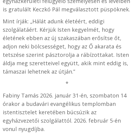
egyházkerületi felügyelő személyesen és levélben
is gratulált Keczkó Pál megválasztott püspöknek.
Mint írják: „Hálát adunk életéért, eddigi
szolgálatáért. Kérjük Isten kegyelmét, hogy
életének ebben az új szakaszában erősítse őt,
adjon neki bölcsességet, hogy az Ő akarata és
tetszése szerint pásztorolja a rábízottakat. Isten
áldja meg szeretteivel együtt, akik mint eddig is,
támaszai lehetnek az útján.”
*
Fabiny Tamás 2026. január 31-én, szombaton 14
órakor a budavári evangélikus templomban
istentisztelet keretében búcsúzik az
egyházvezetői szolgálattól. 2026. február 5-én
vonul nyugdíjba.