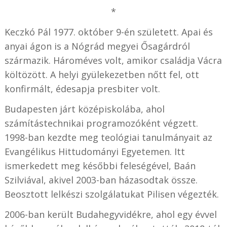
*
Keczkó Pál 1977. október 9-én született. Apai és
anyai ágon is a Nógrád megyei Ősagárdról
származik. Hároméves volt, amikor családja Vácra
költözött. A helyi gyülekezetben nőtt fel, ott
konfirmált, édesapja presbiter volt.
Budapesten járt középiskolába, ahol
számítástechnikai programozóként végzett.
1998-ban kezdte meg teológiai tanulmányait az
Evangélikus Hittudományi Egyetemen. Itt
ismerkedett meg későbbi feleségével, Baán
Szilviával, akivel 2003-ban házasodtak össze.
Beosztott lelkészi szolgálatukat Pilisen végezték.
2006-ban került Budahegyvidékre, ahol egy évvel