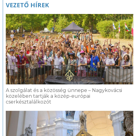
Kapcsolódó
VEZETŐ HÍREK
fotógaléria
A szolgálat és a közösség ünnepe – Nagykovácsi
közelében tartják a közép-európai
cserkésztalálkozót