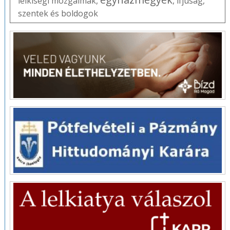
lelkiségi mozgalmak
,
,
ifjúság
,
szentek és boldogok