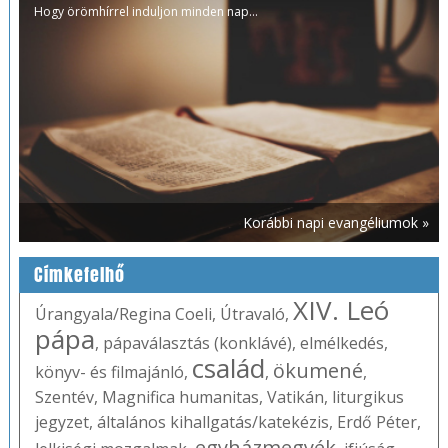
Hogy örömhírrel induljon minden nap...
Korábbi napi evangéliumok »
Címkefelhő
XIV. Leó
Úrangyala/Regina Coeli
,
Útravaló
,
pápa
,
pápaválasztás (konklávé)
,
elmélkedés
,
család
ökumené
könyv- és filmajánló
,
,
,
Szentév
,
Magnifica humanitas
,
Vatikán
,
liturgikus
jegyzet
,
általános kihallgatás/katekézis
,
Erdő Péter
,
egyházmegyék