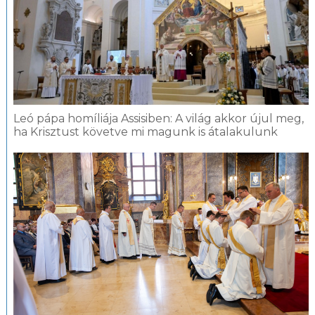
Leó pápa homíliája Assisiben: A világ akkor újul meg,
ha Krisztust követve mi magunk is átalakulunk