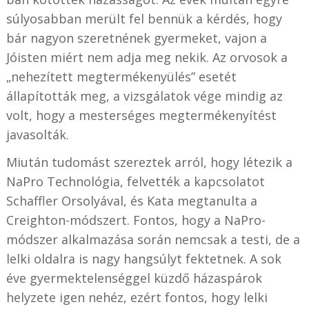
súlyosabban merült fel bennük a kérdés, hogy
bár nagyon szeretnének gyermeket, vajon a
Jóisten miért nem adja meg nekik. Az orvosok a
„nehezített megtermékenyülés” esetét
állapították meg, a vizsgálatok vége mindig az
volt, hogy a mesterséges megtermékenyítést
javasolták.
Miután tudomást szereztek arról, hogy létezik a
NaPro Technológia, felvették a kapcsolatot
Schaffler Orsolyával, és Kata megtanulta a
Creighton-módszert. Fontos, hogy a NaPro-
módszer alkalmazása során nemcsak a testi, de a
lelki oldalra is nagy hangsúlyt fektetnek. A sok
éve gyermektelenséggel küzdő házaspárok
helyzete igen nehéz, ezért fontos, hogy lelki