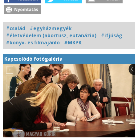
#család
#egyházmegyék
#életvédelem (abortusz, eutanázia)
#ifjúság
#könyv- és filmajánló
#MKPK
Kapcsolódó fotógaléria