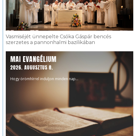
Vasmiséjét ünnepelte Csóka Gáspár bencés
szerzetes a pannonhalmi bazilikában
MAI EVANGÉLIUM
2026. AUGUSZTUS 8.
Hogy örömhírrel induljon minden nap...