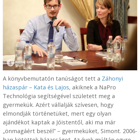
A könyvbemutatón tanúságot tett a
Záhonyi
házaspár – Kata és Lajos
, akiknek a NaPro
Technológia segítségével született meg a
gyermekük. Azért vállalják szívesen, hogy
elmondják történetüket, mert egy olyan
ajándékot kaptak a Jóistentől, aki ma már
„önmagáért beszél” – gyermeküket, Simont. 2006-
ban kötöttek házasságot. Az évek múltán egyre