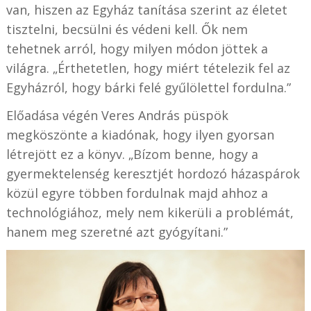
van, hiszen az Egyház tanítása szerint az életet
tisztelni, becsülni és védeni kell. Ők nem
tehetnek arról, hogy milyen módon jöttek a
világra. „Érthetetlen, hogy miért tételezik fel az
Egyházról, hogy bárki felé gyűlölettel fordulna.”
Előadása végén Veres András püspök
megköszönte a kiadónak, hogy ilyen gyorsan
létrejött ez a könyv. „Bízom benne, hogy a
gyermektelenség keresztjét hordozó házaspárok
közül egyre többen fordulnak majd ahhoz a
technológiához, mely nem kikerüli a problémát,
hanem meg szeretné azt gyógyítani.”