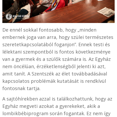
De ennél sokkal fontosabb, hogy „minden
embernek joga van arra, hogy szülei természetes
szeretetkapcsolatából foganjon”. Ennek testi és
lélektani szempontból is fontos következménye
van a gyermek és a szülők számára is. Az Egyház
nem öncélúan, érzéketlenségből jelenti ki azt,
amit tanít. A Szentszék az élet továbbadásával
kapcsolatos problémák kutatását is rendkívül
fontosnak tartja.
A sajtóhírekben azzal is találkozhattunk, hogy az
Egyház megveti azokat a gyerekeket, akik a
lombikbébiprogram során fogantak. Ez nem így