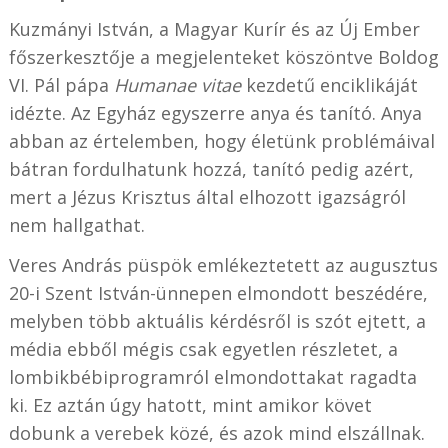
Kuzmányi István, a Magyar Kurír és az Új Ember
főszerkesztője a megjelenteket köszöntve Boldog
VI. Pál pápa
Humanae vitae
kezdetű enciklikáját
idézte. Az Egyház egyszerre anya és tanító. Anya
abban az értelemben, hogy életünk problémáival
bátran fordulhatunk hozzá, tanító pedig azért,
mert a Jézus Krisztus által elhozott igazságról
nem hallgathat.
Veres András püspök emlékeztetett az augusztus
20-i Szent István-ünnepen elmondott beszédére,
melyben több aktuális kérdésről is szót ejtett, a
média ebből mégis csak egyetlen részletet, a
lombikbébiprogramról elmondottakat ragadta
ki. Ez aztán úgy hatott, mint amikor követ
dobunk a verebek közé, és azok mind elszállnak.