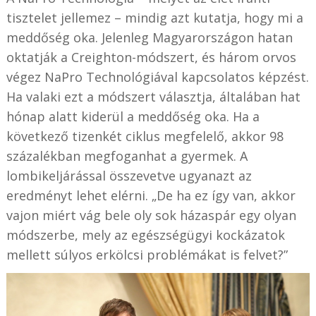
tisztelet jellemez – mindig azt kutatja, hogy mi a
meddőség oka. Jelenleg Magyarországon hatan
oktatják a Creighton-módszert, és három orvos
végez NaPro Technológiával kapcsolatos képzést.
Ha valaki ezt a módszert választja, általában hat
hónap alatt kiderül a meddőség oka. Ha a
következő tizenkét ciklus megfelelő, akkor 98
százalékban megfoganhat a gyermek. A
lombikeljárással összevetve ugyanazt az
eredményt lehet elérni. „De ha ez így van, akkor
vajon miért vág bele oly sok házaspár egy olyan
módszerbe, mely az egészségügyi kockázatok
mellett súlyos erkölcsi problémákat is felvet?”