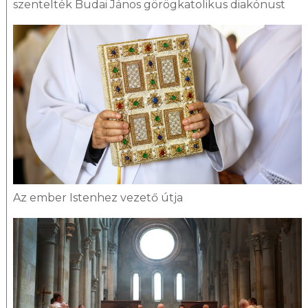
szentelték Budai János görögkatolikus diakónust
Az ember Istenhez vezető útja