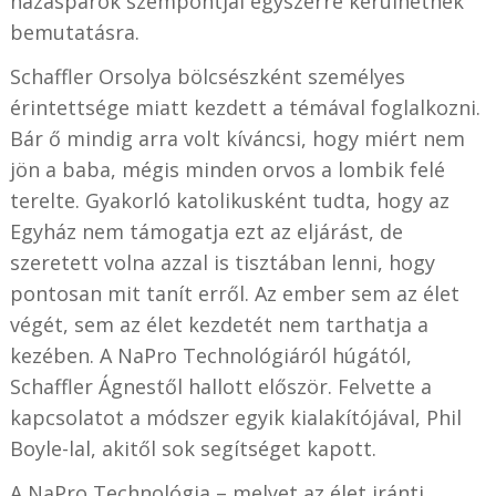
házaspárok szempontjai egyszerre kerülhetnek
bemutatásra.
Schaffler Orsolya bölcsészként személyes
érintettsége miatt kezdett a témával foglalkozni.
Bár ő mindig arra volt kíváncsi, hogy miért nem
jön a baba, mégis minden orvos a lombik felé
terelte. Gyakorló katolikusként tudta, hogy az
Egyház nem támogatja ezt az eljárást, de
szeretett volna azzal is tisztában lenni, hogy
pontosan mit tanít erről. Az ember sem az élet
végét, sem az élet kezdetét nem tarthatja a
kezében. A NaPro Technológiáról húgától,
Schaffler Ágnestől hallott először. Felvette a
kapcsolatot a módszer egyik kialakítójával, Phil
Boyle-lal, akitől sok segítséget kapott.
A NaPro Technológia – melyet az élet iránti