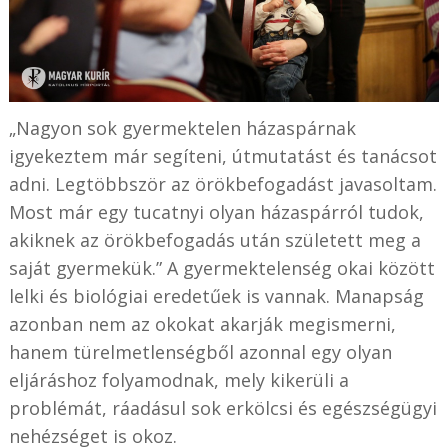
„Nagyon sok gyermektelen házaspárnak
igyekeztem már segíteni, útmutatást és tanácsot
adni. Legtöbbször az örökbefogadást javasoltam.
Most már egy tucatnyi olyan házaspárról tudok,
akiknek az örökbefogadás után született meg a
saját gyermekük.” A gyermektelenség okai között
lelki és biológiai eredetűek is vannak. Manapság
azonban nem az okokat akarják megismerni,
hanem türelmetlenségből azonnal egy olyan
eljáráshoz folyamodnak, mely kikerüli a
problémát, ráadásul sok erkölcsi és egészségügyi
nehézséget is okoz.