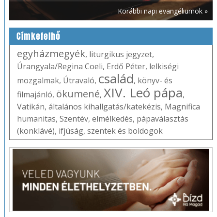
Korábbi napi evangéliumok »
Címkefelhő
egyházmegyék
,
liturgikus jegyzet
,
Úrangyala/Regina Coeli
,
Erdő Péter
,
lelkiségi
család
mozgalmak
,
Útravaló
,
,
könyv- és
XIV. Leó pápa
ökumené
filmajánló
,
,
,
Vatikán
,
általános kihallgatás/katekézis
,
Magnifica
humanitas
,
Szentév
,
elmélkedés
,
pápaválasztás
(konklávé)
,
ifjúság
,
szentek és boldogok