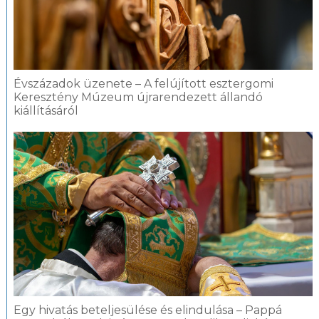
Évszázadok üzenete – A felújított esztergomi
Keresztény Múzeum újrarendezett állandó
kiállításáról
Egy hivatás beteljesülése és elindulása – Pappá