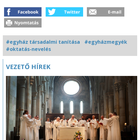
#egyház társadalmi tanítása
#egyházmegyék
#oktatás-nevelés
Kapcsolódó
VEZETŐ HÍREK
fotógaléria