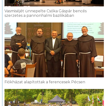
Vasmiséjét ünnepelte Csóka Gáspár bencés
szerzetes a pannonhalmi bazilikában
Fiókházat alapítottak a ferencesek Pécsen