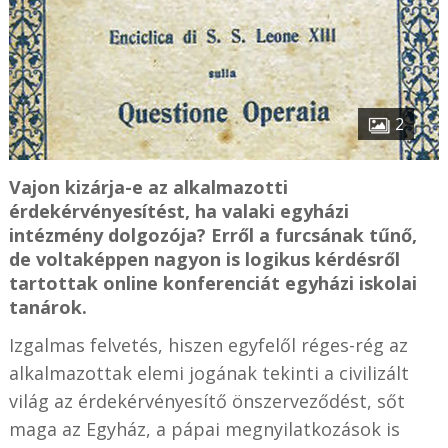
2
Vajon kizárja-e az alkalmazotti
érdekérvényesítést, ha valaki egyházi
intézmény dolgozója? Erről a furcsának tűnő,
de voltaképpen nagyon is logikus kérdésről
tartottak online konferenciát egyházi iskolai
tanárok.
Izgalmas felvetés, hiszen egyfelől réges-rég az
alkalmazottak elemi jogának tekinti a civilizált
világ az érdekérvényesítő önszerveződést, sőt
maga az Egyház, a pápai megnyilatkozások is