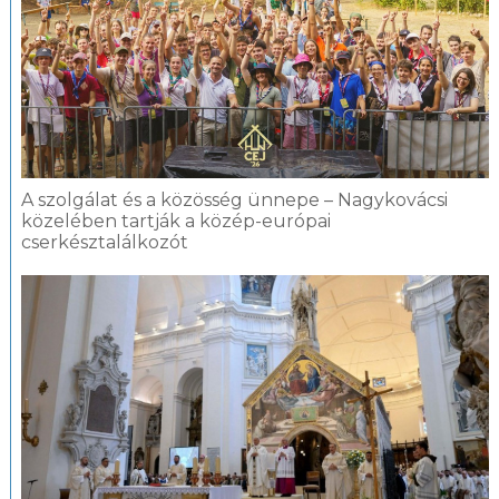
A szolgálat és a közösség ünnepe – Nagykovácsi
közelében tartják a közép-európai
cserkésztalálkozót