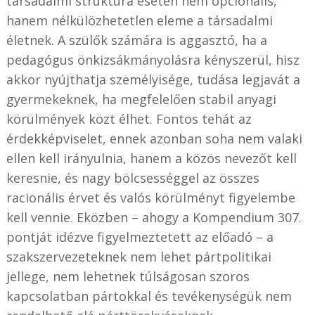
társadalmi struktúra esetén nem opcionális,
hanem nélkülözhetetlen eleme a társadalmi
életnek. A szülők számára is aggasztó, ha a
pedagógus önkizsákmányolásra kényszerül, hisz
akkor nyújthatja személyisége, tudása legjavát a
gyermekeknek, ha megfelelően stabil anyagi
körülmények közt élhet. Fontos tehát az
érdekképviselet, ennek azonban soha nem valaki
ellen kell irányulnia, hanem a közös nevezőt kell
keresnie, és nagy bölcsességgel az összes
racionális érvet és valós körülményt figyelembe
kell vennie. Eközben – ahogy a Kompendium 307.
pontját idézve figyelmeztetett az előadó – a
szakszervezeteknek nem lehet pártpolitikai
jellege, nem lehetnek túlságosan szoros
kapcsolatban pártokkal és tevékenységük nem