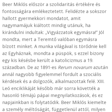
Beer Miklós először a szolidaritás értékére és
fontosságára emlékeztetett. Felidézte a sokszor
hallott gyermekkori mondatot, amit
nagymamájuk kiáltott mindig utánuk, ha
kirándulni indultak: „Vigyázzatok egymásra!” Jól
mondta, mert a Teremtő valóban egymásra
bízott minket. A munka világával is törődnie kell
az Egyháznak, mondta a püspök, s ezzel bizony
egy kis késésbe került a katolicizmus a 19.
században. De az 1891-es
Rerum novarum
azután
annál nagyobb figyelemmel fordult a szociális
kérdések és a dolgozók, alkalmazottak felé. XIII.
Leó enciklikáját később már sorra követték a
hasonló témájú pápai megnyilatkozások, és ez
napjainkban is folytatódik. Beer Miklós kiemelte
a személy méltóságát, függetlenül attól, milyen