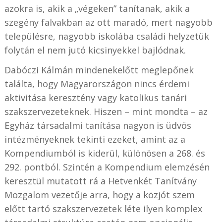
azokra is, akik a „végeken” tanítanak, akik a
szegény falvakban az ott maradó, mert nagyobb
településre, nagyobb iskolába családi helyzetük
folytán el nem jutó kicsinyekkel bajlódnak.
Dabóczi Kálmán mindenekelőtt meglepőnek
találta, hogy Magyarországon nincs érdemi
aktivitása keresztény vagy katolikus tanári
szakszervezeteknek. Hiszen – mint mondta – az
Egyház társadalmi tanítása nagyon is üdvös
intézményeknek tekinti ezeket, amint az a
Kompendiumból is kiderül, különösen a 268. és
292. pontból. Szintén a Kompendium elemzésén
keresztül mutatott rá a
Hetvenkét Tanítvány
Mozgalom vezetője
arra, hogy a közjót szem
előtt tartó szakszervezetek léte ilyen komplex