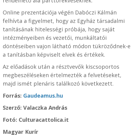
rendelhető alá párttörekvéseknek.
Online prezentációja végén Dabóczi Kálmán
felhívta a figyelmet, hogy az Egyház társadalmi
tanításának hitelességi próbája, hogy saját
intézményeiben és vezetői, munkáltatói
döntéseiben vajon látható módon tükröződnek-e
a tanításban képviselt elvek és értékek.
Az előadások után a résztvevők kiscsoportos
megbeszéléseken értelmezték a felvetéseket,
majd ismét plenáris találkozó következett.
Forrás:
Gaudeamus.hu
Szerző: Valaczka András
Fotó: Culturacattolica.it
Magyar Kurír