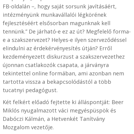
FB-oldalán –, hogy saját sorsunk javításáért,
intézményünk munkavállalói légkörének
fejlesztéséért elsősorban magunknak kell
tennünk.” De járható-e ez az út? Megfelelő forma-
e a szakszervezet? Helyes-e ilyen szerveződéssel
elindulni az érdekérvényesítés útján? Erről
kezdeményezett diskurzust a szakszervezethez
újonnan csatlakozók csapata, a járványra
tekintettel online formában, ami azonban nem
tartotta vissza a bekapcsolódástól a több
tucatnyi pedagógust.
Két felkért előadó fejtette ki álláspontját: Beer
Miklós nyugalmazott váci megyéspüspök és
Dabóczi Kálmán, a Hetvenkét Tanítvány
Mozgalom vezetője.