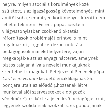
helyre, milyen szociális körülmények közé
született, s az igazságosság követelményét, mint
amitől soha, semmilyen körülmények között nem
lehet eltekinteni. Ferenc pápát idézte a
világviszonylatban csökkenő oktatási
ráfordítások problémáját érintve, s mint
fogalmazott, joggal kérdezhetünk rá a
pedagógusok mai élethelyzetére, vajon
megkapják-e azt az anyagi hátteret, amelynek
biztos talaján állva a nevelői munkájuknak
szentelhetik magukat. Befejezésül Benedek pápa
Caritas in veritate
kezdetű enciklikájának 25.
pontjára utalt az előadó („hozzanak létre
munkavállalói szervezeteket a dolgozók
védelmére”), és kérte a jelen lévő pedagógusokat,
legyenek szolidárisak azokkal is, és gondoljanak