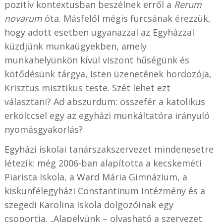
pozitív kontextusban beszélnek erről a
Rerum
novarum
óta. Másfelől mégis furcsának érezzük,
hogy adott esetben ugyanazzal az Egyházzal
küzdjünk munkaügyekben, amely
munkahelyünkön kívül viszont hűségünk és
kötődésünk tárgya, Isten üzenetének hordozója,
Krisztus misztikus teste. Szét lehet ezt
választani? Ad abszurdum: összefér a katolikus
erkölccsel egy az egyházi munkáltatóra irányuló
nyomásgyakorlás?
Egyházi iskolai tanárszakszervezet mindenesetre
létezik: még 2006-ban alapította a kecskeméti
Piarista Iskola, a Ward Mária Gimnázium, a
kiskunfélegyházi Constantinum Intézmény és a
szegedi Karolina Iskola dolgozóinak egy
csoportja. „Alapelvünk – olvasható a szervezet