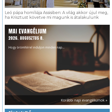
Leó pápa homíliája Assisiben: A világ akkor újul meg,
ha Krisztust követve mi magunk is átalakulunk
MAI EVANGÉLIUM
2026. AUGUSZTUS 8.
Hogy örömhírrel induljon minden nap...
Korábbi napi evangéliumok »