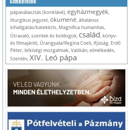
Címkefelhő
egyházmegyék
pápaválasztás (konklávé)
,
,
ökumené
liturgikus jegyzet
,
,
általános
kihallgatás/katekézis
,
Magnifica humanitas
,
család
Útravaló
,
szentek és boldogok
,
,
könyv-
és filmajánló
,
Úrangyala/Regina Coeli
,
ifjúság
,
Erdő
Péter
,
lelkiségi mozgalmak
,
Vatikán
,
elmélkedés
,
XIV. Leó pápa
Szentév
,