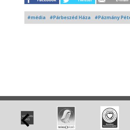
#média
#Párbeszéd Háza
#Pázmány Péte
Kapcsolódó
fotógaléria