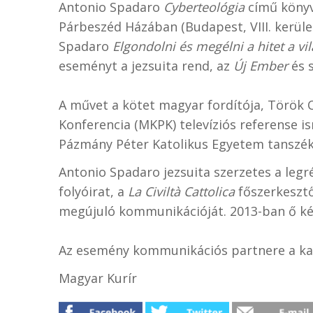
Antonio Spadaro
Cyberteológia
című könyv
Párbeszéd Házában (Budapest, VIII. kerüle
Spadaro
Elgondolni és megélni a hitet a v
eseményt a jezsuita rend, az
Új Ember
és 
A művet a kötet magyar fordítója, Török 
Konferencia (MKPK) televíziós referense 
Pázmány Péter Katolikus Egyetem tanszék
Antonio Spadaro jezsuita szerzetes a legr
folyóirat, a
La Civiltà Cattolica
főszerkesztő
megújuló kommunikációját. 2013-ban ő kész
Az esemény kommunikációs partnere a kat
Magyar Kurír