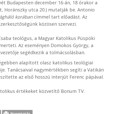
ét Budapesten december 16-án, 18 órakor a
t, Horánszky utca 20.) mutatják be. Antonio
ilágháló korában
címmel tart előadást. Az
szerkesztőségünk közösen szervezi.
Csaba teológus, a Magyar Katolikus Püspöki
ismerteti. Az eseményen Domokos György, a
vezetője segédkezik a tolmácsolásban.
égebben alapított olasz katolikus teológiai
je. Tanácsaival nagymértékben segíti a Vatikán
ítette az első hosszú interjút Ferenc pápával.
olikus értékeket közvetítő Bonum TV.