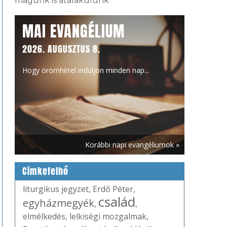
magunk is átalakulunk
MAI EVANGÉLIUM
2026. AUGUSZTUS 8.
Hogy örömhírrel induljon minden nap...
Korábbi napi evangéliumok »
Címkefelhő
liturgikus jegyzet
,
Erdő Péter
,
család
egyházmegyék
,
,
elmélkedés
,
lelkiségi mozgalmak
,