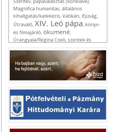
Szentév
,
pápaválasztás (konklávé)
,
Magnifica humanitas
,
általános
kihallgatás/katekézis
,
Vatikán
,
ifjúság
,
XIV. Leó pápa
Útravaló
,
,
könyv-
ökumené
és filmajánló
,
,
Úrangyala/Regina Coeli
,
szentek és
boldogok