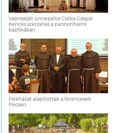
Vasmiséjét ünnepelte Csóka Gáspár
bencés szerzetes a pannonhalmi
bazilikában
Fiókházat alapítottak a ferencesek
Pécsen