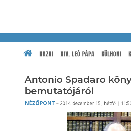
HAZAI
XIV. LEÓ PÁPA
KÜLHONI
K
Antonio Spadaro kön
bemutatójáról
NÉZŐPONT
– 2014. december 15., hétfő | 11:5