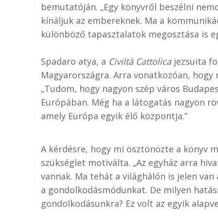
bemutatóján. „Egy könyvről beszélni nemc
kínáljuk az embereknek. Ma a kommuniká
különböző tapasztalatok megosztása is e
Spadaro atya, a
Civiltà Cattolica
jezsuita fo
Magyarországra. Arra vonatkozóan, hogy m
„Tudom, hogy nagyon szép város Budapest
Európában. Még ha a látogatás nagyon rövid
amely Európa egyik élő központja.”
A kérdésre, hogy mi ösztönözte a könyv m
szükséglet motiválta. „Az egyház arra hiva
vannak. Ma tehát a világhálón is jelen va
a gondolkodásmódunkat. De milyen hatással
gondolkodásunkra? Ez volt az egyik alapve