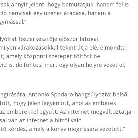
sak annyit jelent, hogy bemutatjuk, hanem fel is
ció nemcsak egy üzenet átadása, hanem a
gymással.”
lyóirat főszerkesztője először látogat
ilyen várakozásokkal tekint útja elé, elmondta:
, amely központi szerepet töltött be
 is, de fontos, mert egy olyan helyre vezet el,
egírására, Antonio Spadaro hangsúlyozta: belső
tott, hogy jelen legyen ott, ahol az emberek
n az emberekkel együtt. Az internet megváltoztatja
 van az internet a hitről való
tő kérdés, amely a könyv megírására vezetett.”