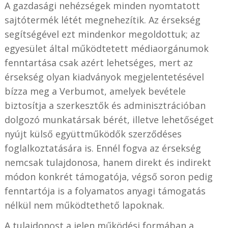
A gazdasági nehézségek minden nyomtatott
sajtótermék létét megnehezítik. Az érsekség
segítségével ezt mindenkor megoldottuk; az
egyesület által működtetett médiaorgánumok
fenntartása csak azért lehetséges, mert az
érsekség olyan kiadványok megjelentetésével
bízza meg a Verbumot, amelyek bevétele
biztosítja a szerkesztők és adminisztrációban
dolgozó munkatársak bérét, illetve lehetőséget
nyújt külső együttműködők szerződéses
foglalkoztatására is. Ennél fogva az érsekség
nemcsak tulajdonosa, hanem direkt és indirekt
módon konkrét támogatója, végső soron pedig
fenntartója is a folyamatos anyagi támogatás
nélkül nem működtethető lapoknak.
A tulajdonost a jelen működési formában a