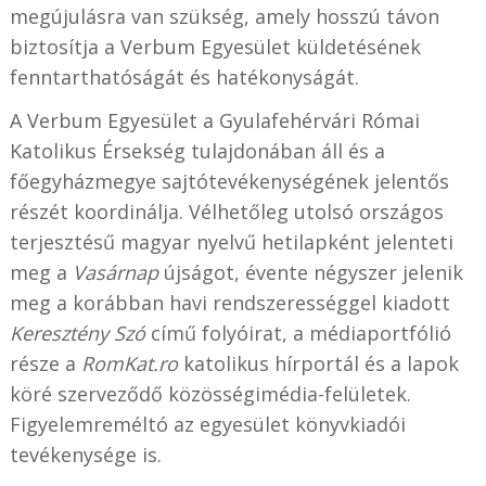
megújulásra van szükség, amely hosszú távon
biztosítja a Verbum Egyesület küldetésének
fenntarthatóságát és hatékonyságát.
A Verbum Egyesület a Gyulafehérvári Római
Katolikus Érsekség tulajdonában áll és a
főegyházmegye sajtótevékenységének jelentős
részét koordinálja. Vélhetőleg utolsó országos
terjesztésű magyar nyelvű hetilapként jelenteti
meg a
Vasárnap
újságot, évente négyszer jelenik
meg a korábban havi rendszerességgel kiadott
Keresztény Szó
című folyóirat, a médiaportfólió
része a
RomKat.ro
katolikus hírportál és a lapok
köré szerveződő közösségimédia-felületek.
Figyelemreméltó az egyesület könyvkiadói
tevékenysége is.