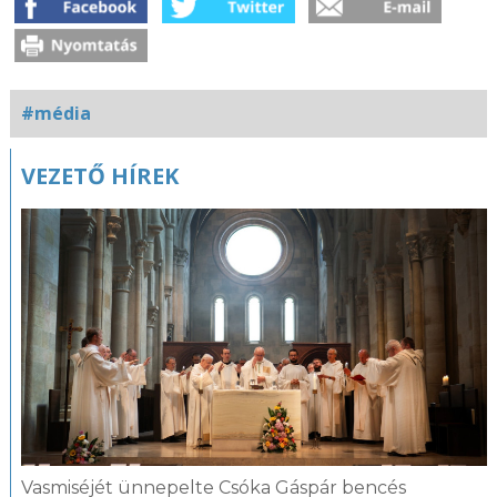
#média
Kapcsolódó
VEZETŐ HÍREK
fotógaléria
Vasmiséjét ünnepelte Csóka Gáspár bencés