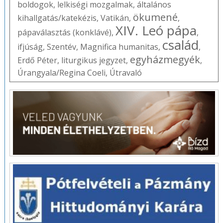
boldogok
,
lelkiségi mozgalmak
,
általános
ökumené
kihallgatás/katekézis
,
Vatikán
,
,
XIV. Leó pápa
pápaválasztás (konklávé)
,
,
család
ifjúság
,
Szentév
,
Magnifica humanitas
,
,
egyházmegyék
Erdő Péter
,
liturgikus jegyzet
,
,
Úrangyala/Regina Coeli
,
Útravaló