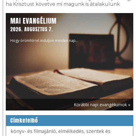
ha Krisztust követve mi magunk is átalakulunk
MAI EVANGÉLIUM
2026. AUGUSZTUS 7.
Hogy örömhírrel induljon minden nap...
Korábbi napi evangéliumok »
Címkefelhő
könyv- és filmajánló
,
elmélkedés
,
szentek és