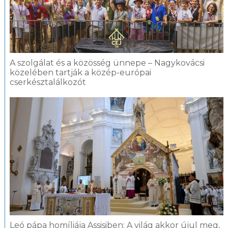
A szolgálat és a közösség ünnepe – Nagykovácsi
közelében tartják a közép-európai
cserkésztalálkozót
Leó pápa homíliája Assisiben: A világ akkor újul meg,