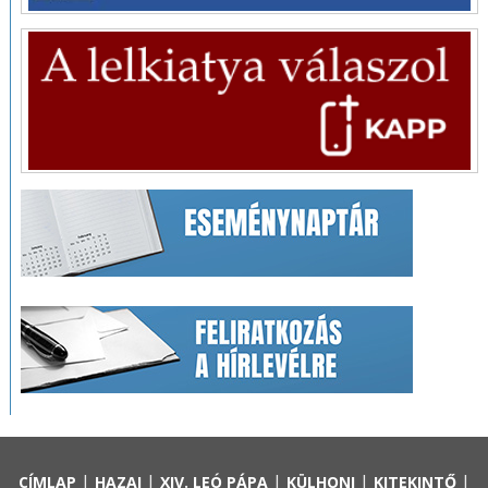
|
|
|
|
|
CÍMLAP
HAZAI
XIV. LEÓ PÁPA
KÜLHONI
KITEKINTŐ