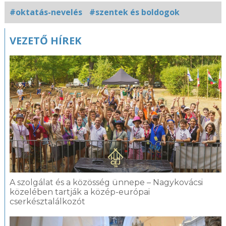
#oktatás-nevelés
#szentek és boldogok
Kapcsolódó
VEZETŐ HÍREK
fotógaléria
A szolgálat és a közösség ünnepe – Nagykovácsi
közelében tartják a közép-európai
cserkésztalálkozót