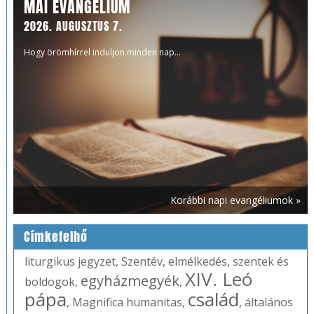
MAI EVANGÉLIUM
2026. AUGUSZTUS 7.
Hogy örömhírrel induljon minden nap...
Korábbi napi evangéliumok »
Címkefelhő
liturgikus jegyzet
,
Szentév
,
elmélkedés
,
szentek és
XIV. Leó
egyházmegyék
boldogok
,
,
pápa
család
,
Magnifica humanitas
,
,
általános