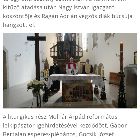
kitűző átadása után Nagy István igazgató
köszöntője és Ragán Adrián végzős diák búcsúja
hangzott el.
A liturgikus rész Molnár Árpád református
lelkipásztor igehirdetésével kezdődött, Gábor
Bertalan esperes-plébános, Gocsík József