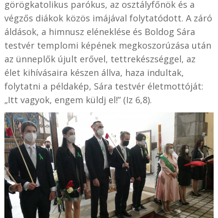
görögkatolikus parókus, az osztályfőnök és a
végzős diákok közös imájával folytatódott. A záró
áldások, a himnusz eléneklése és Boldog Sára
testvér templomi képének megkoszorúzása után
az ünneplők újult erővel, tettrekészséggel, az
élet kihívásaira készen állva, haza indultak,
folytatni a példakép, Sára testvér életmottóját:
„Itt vagyok, engem küldj el!” (Iz 6,8).