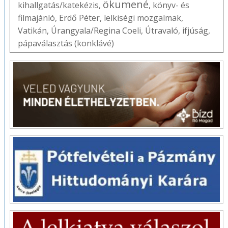
ökumené
kihallgatás/katekézis
,
,
könyv- és
filmajánló
,
Erdő Péter
,
lelkiségi mozgalmak
,
Vatikán
,
Úrangyala/Regina Coeli
,
Útravaló
,
ifjúság
,
pápaválasztás (konklávé)