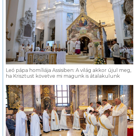
Leó pápa homíliája Assisiben: A világ akkor újul meg,
ha Krisztust követve mi magunk is átalakulunk