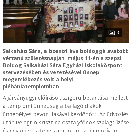
3
Salkaházi Sára, a tizenöt éve boldoggá avatott
vértanú születésnapján, május 11-én a szepsi
Boldog Salkaházi Sára Egyházi Iskolaközpont
szervezésében és vezetésével ünnepi
megemlékezés volt a helyi
plébániatemplomban.
A járványügyi előírások szigorú betartása mellett
a templomi ünnepség a ballagó diákok
ünnepélyes bevonulásával kezdődött. Az üdvözlés
után Pelegrin Krisztina osztályfőnök szalagtűzése
és egy ókeresztény szimbólum, a halmotívum