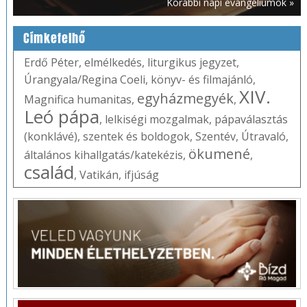
Korábbi napi evangéliumok »
Címkefelhő
Erdő Péter
,
elmélkedés
,
liturgikus jegyzet
,
Úrangyala/Regina Coeli
,
könyv- és filmajánló
,
XIV.
egyházmegyék
Magnifica humanitas
,
,
Leó pápa
,
lelkiségi mozgalmak
,
pápaválasztás
(konklávé)
,
szentek és boldogok
,
Szentév
,
Útravaló
,
ökumené
általános kihallgatás/katekézis
,
,
család
,
Vatikán
,
ifjúság