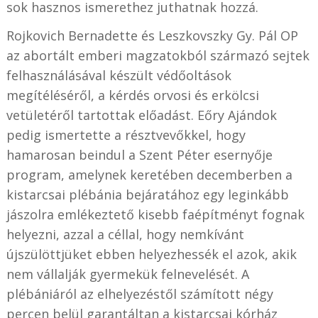
sok hasznos ismerethez juthatnak hozzá.
Rojkovich Bernadette és Leszkovszky Gy. Pál OP
az abortált emberi magzatokból származó sejtek
felhasználásával készült védőoltások
megítéléséről, a kérdés orvosi és erkölcsi
vetületéről tartottak előadást. Eőry Ajándok
pedig ismertette a résztvevőkkel, hogy
hamarosan beindul a Szent Péter esernyője
program, amelynek keretében decemberben a
kistarcsai plébánia bejáratához egy leginkább
jászolra emlékeztető kisebb faépítményt fognak
helyezni, azzal a céllal, hogy nemkívánt
újszülöttjüket ebben helyezhessék el azok, akik
nem vállalják gyermekük felnevelését. A
plébániáról az elhelyezéstől számított négy
percen belül garantáltan a kistarcsai kórház