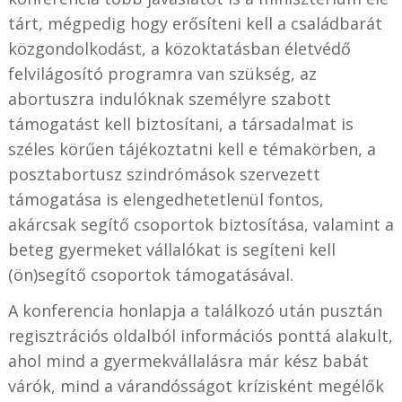
tárt, mégpedig hogy erősíteni kell a családbarát
közgondolkodást, a közoktatásban életvédő
felvilágosító programra van szükség, az
abortuszra indulóknak személyre szabott
támogatást kell biztosítani, a társadalmat is
széles körűen tájékoztatni kell e témakörben, a
posztabortusz szindrómások szervezett
támogatása is elengedhetetlenül fontos,
akárcsak segítő csoportok biztosítása, valamint a
beteg gyermeket vállalókat is segíteni kell
(ön)segítő csoportok támogatásával.
A konferencia honlapja a találkozó után pusztán
regisztrációs oldalból információs ponttá alakult,
ahol mind a gyermekvállalásra már kész babát
várók, mind a várandósságot krízisként megélők