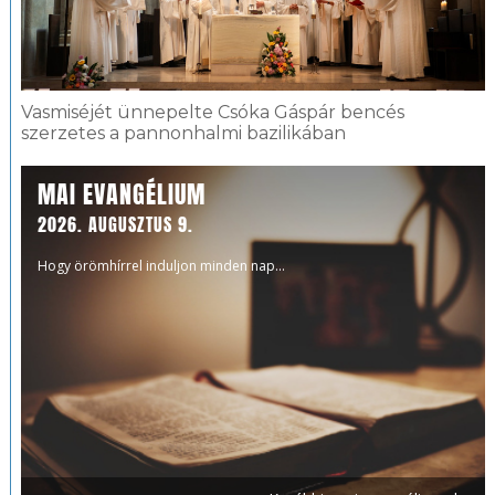
Vasmiséjét ünnepelte Csóka Gáspár bencés
szerzetes a pannonhalmi bazilikában
MAI EVANGÉLIUM
2026. AUGUSZTUS 9.
Hogy örömhírrel induljon minden nap...