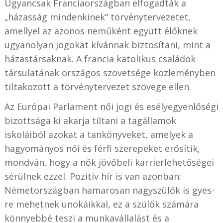
Ugyancsak Franciaországban elfogadták a
„házasság mindenkinek” törvénytervezetet,
amellyel az azonos neműként együtt élőknek
ugyanolyan jogokat kívánnak biztosítani, mint a
házastársaknak. A francia katolikus családok
társulatának országos szövetsége közleményben
tiltakozott a törvénytervezet szövege ellen.
Az Európai Parlament női jogi és esélyegyenlőségi
bizottsága ki akarja tiltani a tagállamok
iskoláiból azokat a tankönyveket, amelyek a
hagyományos női és férfi szerepeket erősítik,
mondván, hogy a nők jövőbeli karrierlehetőségei
sérülnek ezzel. Pozitív hír is van azonban:
Németországban hamarosan nagyszülők is gyes-
re mehetnek unokáikkal, ez a szülők számára
könnyebbé teszi a munkavállalást és a