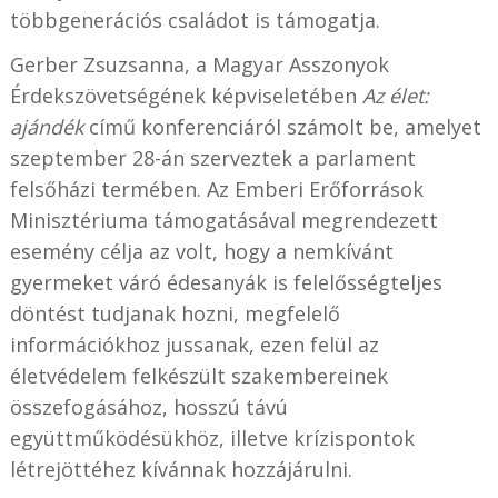
többgenerációs családot is támogatja.
Gerber Zsuzsanna, a Magyar Asszonyok
Érdekszövetségének képviseletében
Az élet:
ajándék
című konferenciáról számolt be, amelyet
szeptember 28-án szerveztek a parlament
felsőházi termében. Az Emberi Erőforrások
Minisztériuma támogatásával megrendezett
esemény célja az volt, hogy a nemkívánt
gyermeket váró édesanyák is felelősségteljes
döntést tudjanak hozni, megfelelő
információkhoz jussanak, ezen felül az
életvédelem felkészült szakembereinek
összefogásához, hosszú távú
együttműködésükhöz, illetve krízispontok
létrejöttéhez kívánnak hozzájárulni.