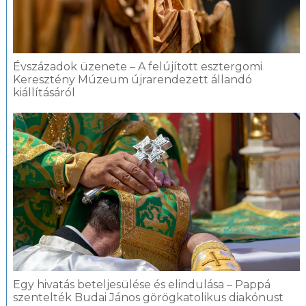
Évszázadok üzenete – A felújított esztergomi
Keresztény Múzeum újrarendezett állandó
kiállításáról
Egy hivatás beteljesülése és elindulása – Pappá
szentelték Budai János görögkatolikus diakónust