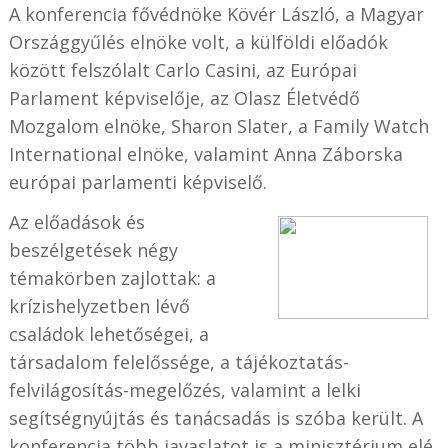
A konferencia fővédnöke Kövér László, a Magyar
Országgyűlés elnöke volt, a külföldi előadók
között felszólalt Carlo Casini, az Európai
Parlament képviselője, az Olasz Életvédő
Mozgalom elnöke, Sharon Slater, a Family Watch
International elnöke, valamint Anna Záborska
európai parlamenti képviselő.
Az előadások és
beszélgetések négy
témakörben zajlottak: a
krízishelyzetben lévő
családok lehetőségei, a
társadalom felelőssége, a tájékoztatás-
felvilágosítás-megelőzés, valamint a lelki
segítségnyújtás és tanácsadás is szóba került. A
konferencia több javaslatot is a minisztérium elé