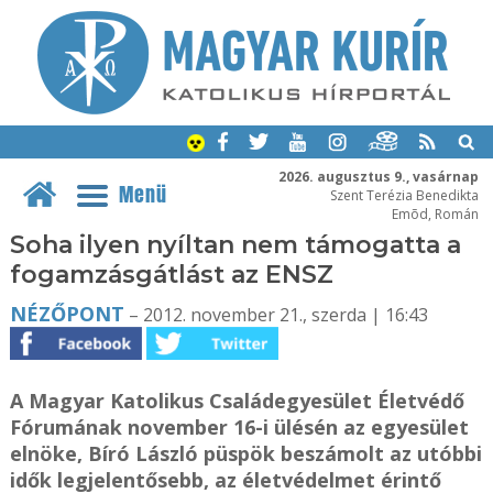
2026. augusztus 9., vasárnap
Menü
Szent Terézia Benedikta
Emõd, Román
Soha ilyen nyíltan nem támogatta a
fogamzásgátlást az ENSZ
NÉZŐPONT
– 2012. november 21., szerda | 16:43
A Magyar Katolikus Családegyesület Életvédő
Fórumának november 16-i ülésén az egyesület
elnöke, Bíró László püspök beszámolt az utóbbi
idők legjelentősebb, az életvédelmet érintő