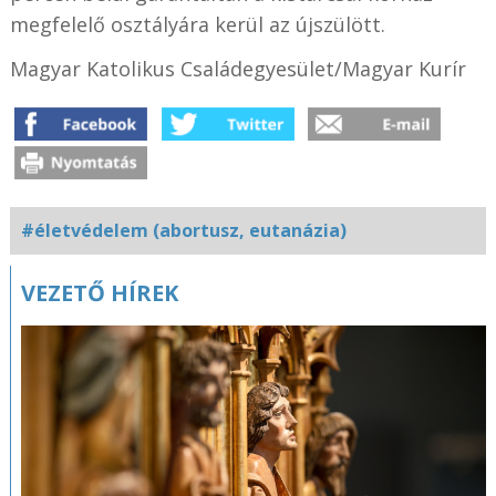
megfelelő osztályára kerül az újszülött.
Magyar Katolikus Családegyesület/Magyar Kurír
#életvédelem (abortusz, eutanázia)
VEZETŐ HÍREK