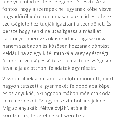
amelyek mindkét felet elégedetté teszik. Az a
fontos, hogy a szerepek ne legyenek kőbe vésve,
hogy időről időre rugalmasan a család és a felek
szükségleteihez tudják igazítani a teendőket. És
persze hogy senki ne utasítgassa a másikat
valamilyen merev szokásrendhez ragaszkodva,
hanem szabadon és közösen hozzanak döntést.
Például ha az egyik fél munkája vagy egészségi
állapota szükségessé teszi, a másik készségesen
átvállalja az otthoni feladatok egy részét.
Visszautalnék arra, amit az előbb mondott, mert
nagyon tetszett a gyermekét feldobó apa képe,
és az anyukáé, aki aggodalmában még csak oda
sem mer nézni. Ez ugyanis szimbolikus jelenet.
Míg az anyukák „féltve óvják”, átölelik,
körülzárják, feltétel nélkül szeretik a