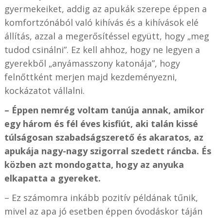
gyermekeiket, addig az apukák szerepe éppen a
komfortzónából való kihívás és a kihívások elé
állítás, azzal a megerősítéssel együtt, hogy „meg
tudod csinálni”. Ez kell ahhoz, hogy ne legyen a
gyerekből „anyámasszony katonája”, hogy
felnőttként merjen majd kezdeményezni,
kockázatot vállalni.
– Éppen nemrég voltam tanúja annak, amikor
egy három és fél éves kisfiút, aki talán kissé
túlságosan szabadságszerető és akaratos, az
apukája nagy-nagy szigorral szedett ráncba. És
közben azt mondogatta, hogy az anyuka
elkapatta a gyereket.
– Ez számomra inkább pozitív példának tűnik,
mivel az apa jó esetben éppen óvodáskor táján