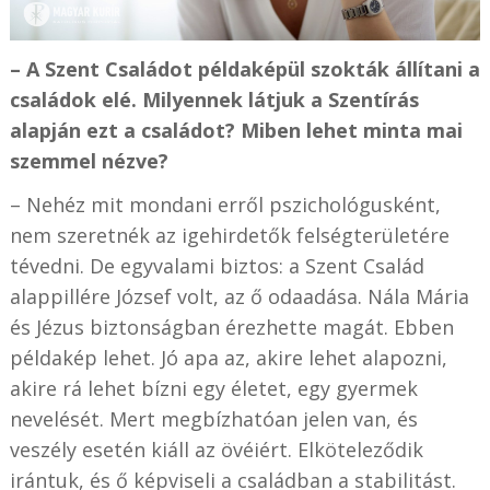
– A Szent Családot példaképül szokták állítani a
családok elé. Milyennek látjuk a Szentírás
alapján ezt a családot? Miben lehet minta mai
szemmel nézve?
– Nehéz mit mondani erről pszichológusként,
nem szeretnék az igehirdetők felségterületére
tévedni. De egyvalami biztos: a Szent Család
alappillére József volt, az ő odaadása. Nála Mária
és Jézus biztonságban érezhette magát. Ebben
példakép lehet. Jó apa az, akire lehet alapozni,
akire rá lehet bízni egy életet, egy gyermek
nevelését. Mert megbízhatóan jelen van, és
veszély esetén kiáll az övéiért. Elköteleződik
irántuk, és ő képviseli a családban a stabilitást.