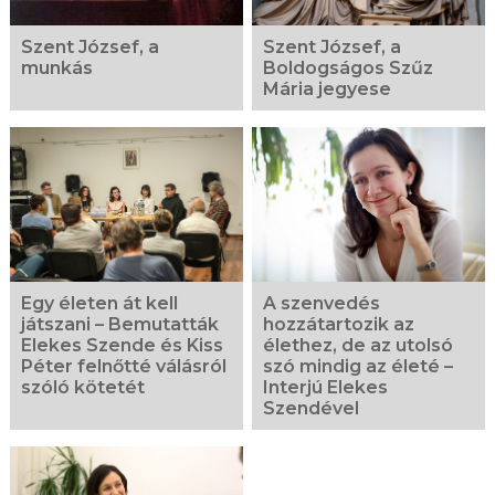
Szent József, a
Szent József, a
munkás
Boldogságos Szűz
Mária jegyese
Egy életen át kell
A szenvedés
játszani – Bemutatták
hozzátartozik az
Elekes Szende és Kiss
élethez, de az utolsó
Péter felnőtté válásról
szó mindig az életé –
szóló kötetét
Interjú Elekes
Szendével