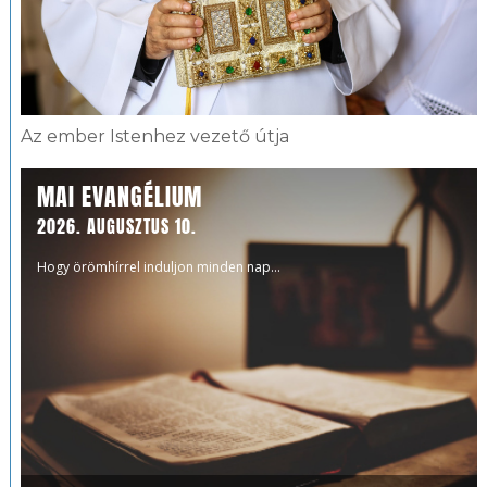
Az ember Istenhez vezető útja
MAI EVANGÉLIUM
2026. AUGUSZTUS 10.
Hogy örömhírrel induljon minden nap...