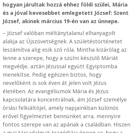
hogyan járultak hozzá ehhez földi szülei, Mária
és a jóval kevesebbet emlegetett József: Szent
József, akinek március 19-én van az ünnepe.
– József valóban méltánytalanul elhanyagolt
alakja az Újszövetségnek. A születéstörténetet
leszámítva alig esik szó róla. Mintha kizárólag az
lenne a szerepe, hogy a szülni készülő Máriát
megvédje, aztán Jézussal együtt Egyiptomba
menekítse. Pedig egészen biztos, hogy
nevelőként is sok éven át jelen volt Jézus
életében. Az evangéliumok Mária és Jézus
kapcsolatára koncentrálnak, ám József személye
óriási felkiáltójel, amely napjainkban különös
erővel figyelmeztet bennünket arra, mennyire
fontos szerepe van az apának a családban. Hiszen
a mai társadalmak tragédiája éppen az, hogy a