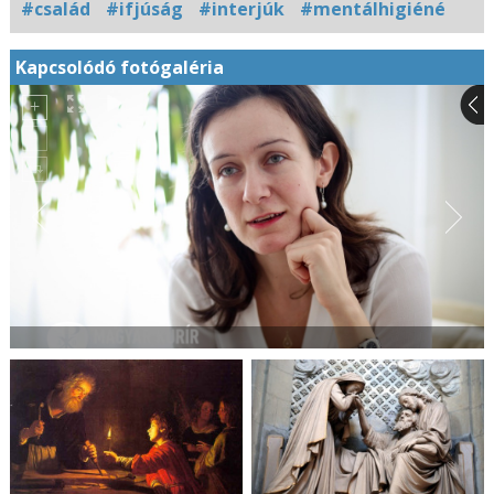
#család
#ifjúság
#interjúk
#mentálhigiéné
Kapcsolódó fotógaléria