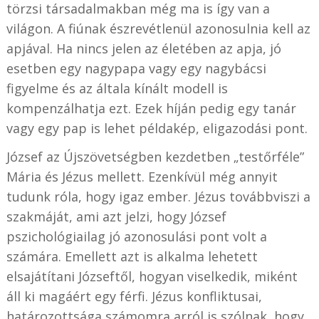
törzsi társadalmakban még ma is így van a
világon. A fiúnak észrevétlenül azonosulnia kell az
apjával. Ha nincs jelen az életében az apja, jó
esetben egy nagypapa vagy egy nagybácsi
figyelme és az általa kínált modell is
kompenzálhatja ezt. Ezek híján pedig egy tanár
vagy egy pap is lehet példakép, eligazodási pont.
József az Újszövetségben kezdetben „testőrféle”
Mária és Jézus mellett. Ezenkívül még annyit
tudunk róla, hogy igaz ember. Jézus továbbviszi a
szakmáját, ami azt jelzi, hogy József
pszichológiailag jó azonosulási pont volt a
számára. Emellett azt is alkalma lehetett
elsajátítani Józseftől, hogyan viselkedik, miként
áll ki magáért egy férfi. Jézus konfliktusai,
határozottsága számomra arról is szólnak, hogy