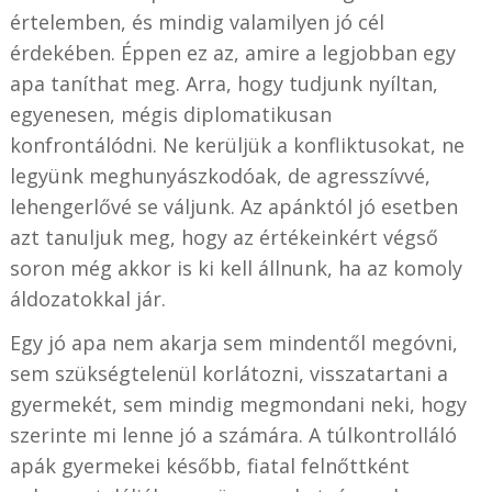
értelemben, és mindig valamilyen jó cél
érdekében. Éppen ez az, amire a legjobban egy
apa taníthat meg. Arra, hogy tudjunk nyíltan,
egyenesen, mégis diplomatikusan
konfrontálódni. Ne kerüljük a konfliktusokat, ne
legyünk meghunyászkodóak, de agresszívvé,
lehengerlővé se váljunk. Az apánktól jó esetben
azt tanuljuk meg, hogy az értékeinkért végső
soron még akkor is ki kell állnunk, ha az komoly
áldozatokkal jár.
Egy jó apa nem akarja sem mindentől megóvni,
sem szükségtelenül korlátozni, visszatartani a
gyermekét, sem mindig megmondani neki, hogy
szerinte mi lenne jó a számára. A túlkontrolláló
apák gyermekei később, fiatal felnőttként