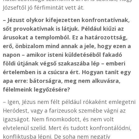
Józseftől jó férfimintát vett át.
– Jézust olykor kifejezetten konfrontatívnak,
sőt provokatívnak is látjuk. Például kiűzi az
árusokat a templomból. Ez a határozottság,
erő, önbizalom mind annak a jele, hogy ezen a
napon – amikor isteni küldetéséből fakadó
földi útjának végső szakaszába lép – emberi
értelemben is a csúcsra ért. Hogyan tanít egy
apa erre: bátorságra, meg nem alkuvásra,
félelmeink legyőzésére?
– Igen, Jézus nem félt például rókaként emlegetni
Heródest, vagy a farizeusok szemébe vágni az
igazságot. Nem finomkodott, és nem volt
elvtelenül szelíd. Mert és tudott konfrontálódni,
konfliktusba lépni. De soha nem negatív