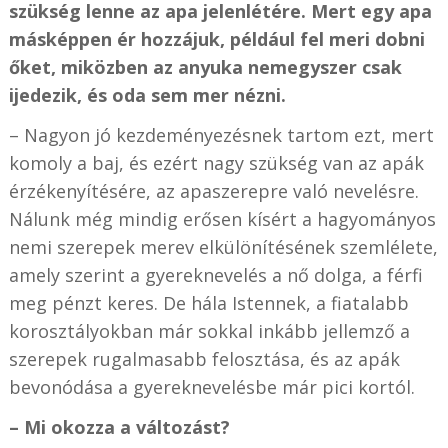
szükség lenne az apa jelenlétére. Mert egy apa
másképpen ér hozzájuk, például fel meri dobni
őket, miközben az anyuka nemegyszer csak
ijedezik, és oda sem mer nézni.
– Nagyon jó kezdeményezésnek tartom ezt, mert
komoly a baj, és ezért nagy szükség van az apák
érzékenyítésére, az apaszerepre való nevelésre.
Nálunk még mindig erősen kísért a hagyományos
nemi szerepek merev elkülönítésének szemlélete,
amely szerint a gyereknevelés a nő dolga, a férfi
meg pénzt keres. De hála Istennek, a fiatalabb
korosztályokban már sokkal inkább jellemző a
szerepek rugalmasabb felosztása, és az apák
bevonódása a gyereknevelésbe már pici kortól.
– Mi okozza a változást?