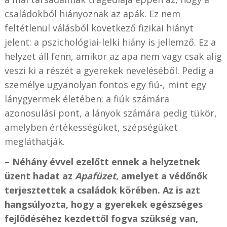
családokból hiányoznak az apák. Ez nem
feltétlenül válásból következő fizikai hiányt
jelent: a pszichológiai-lelki hiány is jellemző. Ez a
helyzet áll fenn, amikor az apa nem vagy csak alig
veszi ki a részét a gyerekek neveléséből. Pedig a
személye ugyanolyan fontos egy fiú-, mint egy
lánygyermek életében: a fiúk számára
azonosulási pont, a lányok számára pedig tükör,
amelyben értékességüket, szépségüket
megláthatják.
– Néhány évvel ezelőtt ennek a helyzetnek
üzent hadat az
Apafüzet
, amelyet a védőnők
terjesztettek a családok körében. Az is azt
hangsúlyozta, hogy a gyerekek egészséges
fejlődéséhez kezdettől fogva szükség van,