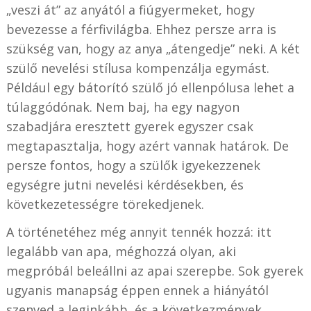
„veszi át” az anyától a fiúgyermeket, hogy
bevezesse a férfivilágba. Ehhez persze arra is
szükség van, hogy az anya „átengedje” neki. A két
szülő nevelési stílusa kompenzálja egymást.
Például egy bátorító szülő jó ellenpólusa lehet a
túlaggódónak. Nem baj, ha egy nagyon
szabadjára eresztett gyerek egyszer csak
megtapasztalja, hogy azért vannak határok. De
persze fontos, hogy a szülők igyekezzenek
egységre jutni nevelési kérdésekben, és
következetességre törekedjenek.
A történetéhez még annyit tennék hozzá: itt
legalább van apa, méghozzá olyan, aki
megpróbál beleállni az apai szerepbe. Sok gyerek
ugyanis manapság éppen ennek a hiányától
szenved a leginkább, és a következmények