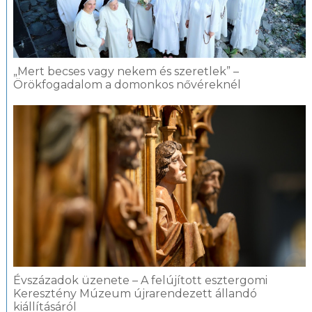
„Mert becses vagy nekem és szeretlek” –
Örökfogadalom a domonkos nővéreknél
Évszázadok üzenete – A felújított esztergomi
Keresztény Múzeum újrarendezett állandó
kiállításáról