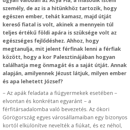
ugyan valóban az Atya Fia, a második isteni
személy, de az is a hitünkhöz tartozik, hogy
egészen ember, tehát kamasz, majd útját
kereső fiatal is volt, akinek a mennyein túl
teljes értékű földi apára is szüksége volt az
egészséges fejlődéshez. Ahhoz, hogy
megtanulja, mit jelent férfinak lenni a férfiak
között, hogy a kor Palesztinájában hogyan
találhatja meg önmagát és a saját útját. Annak
alapján, amilyennek Jézust látjuk, milyen ember
és apa lehetett József?
– Az apák feladata a fiúgyermekek esetében –
elvontan és konkrétan egyaránt – a
férfitársadalomba való bevezetés. Az ókori
Görögország egyes városállamaiban egy bizonyos
kortól elkülönítve nevelték a fiúkat, és ez néhol,