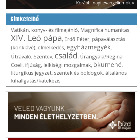
Korábbi napi evangéliumok »
Címkefelhő
Vatikán
,
könyv- és filmajánló
,
Magnifica humanitas
,
XIV. Leó pápa
,
Erdő Péter
,
pápaválasztás
egyházmegyék
(konklávé)
,
elmélkedés
,
,
család
Útravaló
,
Szentév
,
,
Úrangyala/Regina
ökumené
Coeli
,
ifjúság
,
lelkiségi mozgalmak
,
,
liturgikus jegyzet
,
szentek és boldogok
,
általános
kihallgatás/katekézis