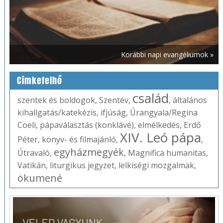
Korábbi napi evangéliumok »
Címkefelhő
család
szentek és boldogok
,
Szentév
,
,
általános
kihallgatás/katekézis
,
ifjúság
,
Úrangyala/Regina
Coeli
,
pápaválasztás (konklávé)
,
elmélkedés
,
Erdő
XIV. Leó pápa
Péter
,
könyv- és filmajánló
,
,
egyházmegyék
Útravaló
,
,
Magnifica humanitas
,
Vatikán
,
liturgikus jegyzet
,
lelkiségi mozgalmak
,
ökumené