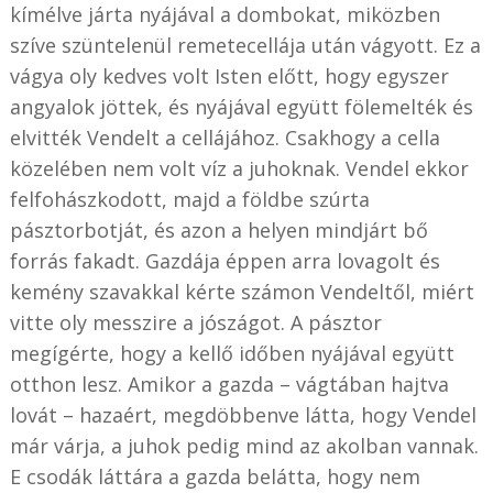
kímélve járta nyájával a dombokat, miközben
szíve szüntelenül remetecellája után vágyott. Ez a
vágya oly kedves volt Isten előtt, hogy egyszer
angyalok jöttek, és nyájával együtt fölemelték és
elvitték Vendelt a cellájához. Csakhogy a cella
közelében nem volt víz a juhoknak. Vendel ekkor
felfohászkodott, majd a földbe szúrta
pásztorbotját, és azon a helyen mindjárt bő
forrás fakadt. Gazdája éppen arra lovagolt és
kemény szavakkal kérte számon Vendeltől, miért
vitte oly messzire a jószágot. A pásztor
megígérte, hogy a kellő időben nyájával együtt
otthon lesz. Amikor a gazda – vágtában hajtva
lovát – hazaért, megdöbbenve látta, hogy Vendel
már várja, a juhok pedig mind az akolban vannak.
E csodák láttára a gazda belátta, hogy nem