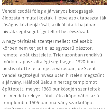
Vendel csodái főleg a járványos betegségek
áldozatain mutatkoztak, illetve azok tapasztalták
jóságos közbenjárását, akik állataik bajaiban
hívták segítségül. Így telt el hét évszázad.
A nagy térítések szentjei mellett szélesebb
körben nem terjedt el az egyszerű pásztor,
remete, apát tisztelete. Trier azonban rendkívüli
módon tapasztalta égi segítségét: 1320-ban
pestis ütötte fel a fejét a városban, de Szent
Vendel segítségül hívása után hirtelen megszűnt
a járvány. Hálából Balduin herceg templomot
építtetett, melyet 1360 pünkösdjén szenteltek
fel. Vendel ereklyéit átvitték a kápolnából az új
templomba. 1506-ban márvány szarkofágot