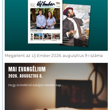
Megjelent az
Új Ember
2026. augusztus 9-i száma
MAI EVANGÉLIUM
2026. AUGUSZTUS 6.
Hogy örömhírrel induljon minden nap...