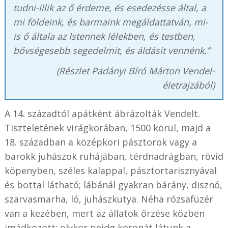
tudni-illik az ő érdeme, és esedezésse által, a
mi földeink, és barmaink megáldattatván, mi-
is ő általa az Istennek lélekben, és testben,
bővségesebb segedelmit, és áldásit vennénk.”
(Részlet Padányi Bíró Márton Vendel-
életrajzából)
A 14. századtól apátként ábrázolták Vendelt.
Tiszteletének virágkorában, 1500 körül, majd a
18. században a középkori pásztorok vagy a
barokk juhászok ruhájában, térdnadrágban, rövid
köpenyben, széles kalappal, pásztortarisznyával
és bottal látható; lábánál gyakran bárány, disznó,
szarvasmarha, ló, juhászkutya. Néha rózsafüzér
van a kezében, mert az állatok őrzése közben
imádkozott; olykor peidg koronát látunk a