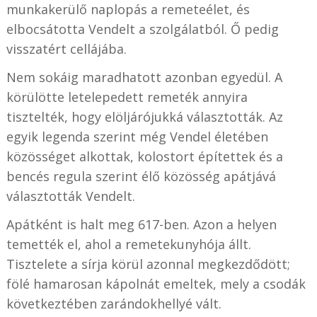
munkakerülő naplopás a remeteélet, és
elbocsátotta Vendelt a szolgálatból. Ő pedig
visszatért cellájába.
Nem sokáig maradhatott azonban egyedül. A
körülötte letelepedett remeték annyira
tisztelték, hogy elöljárójukká választották. Az
egyik legenda szerint még Vendel életében
közösséget alkottak, kolostort építettek és a
bencés regula szerint élő közösség apátjává
választották Vendelt.
Apátként is halt meg 617-ben. Azon a helyen
temették el, ahol a remetekunyhója állt.
Tisztelete a sírja körül azonnal megkezdődött;
fölé hamarosan kápolnát emeltek, mely a csodák
következtében zarándokhellyé vált.