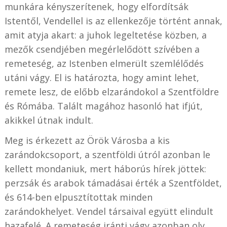
munkára kényszerítenek, hogy elfordítsák
Istentől, Vendellel is az ellenkezője történt annak,
amit atyja akart: a juhok legeltetése közben, a
mezők csendjében megérlelődött szívében a
remeteség, az Istenben elmerült szemlélődés
utáni vágy. El is határozta, hogy amint lehet,
remete lesz, de előbb elzarándokol a Szentföldre
és Rómába. Talált magához hasonló hat ifjút,
akikkel útnak indult.
Meg is érkezett az Örök Városba a kis
zarándokcsoport, a szentföldi útról azonban le
kellett mondaniuk, mert háborús hírek jöttek:
perzsák és arabok támadásai érték a Szentföldet,
és 614-ben elpusztítottak minden
zarándokhelyet. Vendel társaival együtt elindult
hazafelé. A remeteség iránti vágy azonban oly