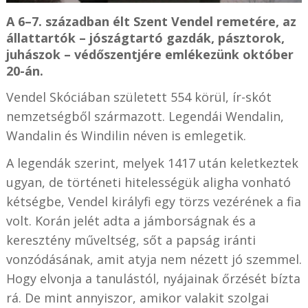
A 6–7. században élt Szent Vendel remetére, az
állattartók – jószágtartó gazdák, pásztorok,
juhászok – védőszentjére emlékezünk október
20-án.
Vendel Skóciában született 554 körül, ír-skót
nemzetségből származott. Legendái Wendalin,
Wandalin és Windilin néven is emlegetik.
A legendák szerint, melyek 1417 után keletkeztek
ugyan, de történeti hitelességük aligha vonható
kétségbe, Vendel királyfi egy törzs vezérének a fia
volt. Korán jelét adta a jámborságnak és a
keresztény műveltség, sőt a papság iránti
vonzódásának, amit atyja nem nézett jó szemmel.
Hogy elvonja a tanulástól, nyájainak őrzését bízta
rá. De mint annyiszor, amikor valakit szolgai