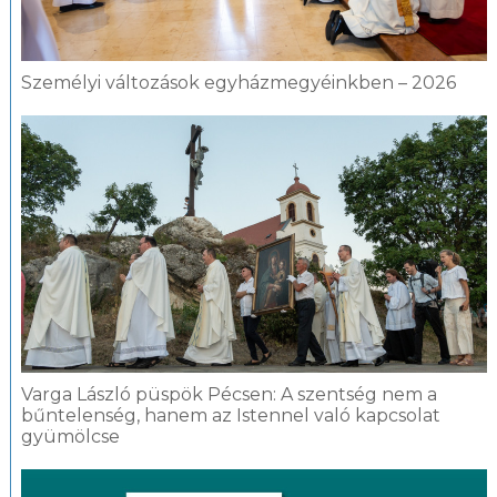
Személyi változások egyházmegyéinkben – 2026
Varga László püspök Pécsen: A szentség nem a
bűntelenség, hanem az Istennel való kapcsolat
gyümölcse