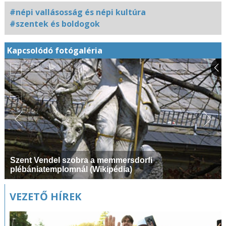
#népi vallásosság és népi kultúra
#szentek és boldogok
Kapcsolódó fotógaléria
Szent Vendel szobra a memmersdorfi
plébániatemplomnál (Wikipédia)
VEZETŐ HÍREK