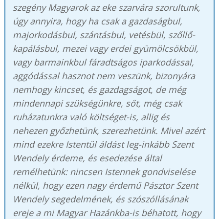
szegény Magyarok az eke szarvára szorultunk,
úgy annyira, hogy ha csak a gazdaságbul,
majorkodásbul, szántásbul, vetésbül, szőllő-
kapálásbul, mezei vagy erdei gyümölcsökbül,
vagy barmainkbul fáradtságos iparkodással,
aggódással hasznot nem veszünk, bizonyára
nemhogy kincset, és gazdagságot, de még
mindennapi szükségünkre, sőt, még csak
ruházatunkra való költséget-is, allig és
nehezen győzhetünk, szerezhetünk. Mivel azért
mind ezekre Istentül áldást leg-inkább Szent
Wendely érdeme, és esedezése által
remélhetünk: nincsen Istennek gondviselése
nélkül, hogy ezen nagy érdemű Pásztor Szent
Wendely segedelmének, és szószóllásának
ereje a mi Magyar Hazánkba-is béhatott, hogy