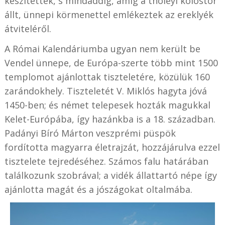
készítettek, s mindaddig, amíg a tholeyi kolostor
állt, ünnepi körmenettel emlékeztek az ereklyék
átviteléről.
A Római Kalendáriumba ugyan nem került be
Vendel ünnepe, de Európa-szerte több mint 1500
templomot ajánlottak tiszteletére, közülük 160
zarándokhely. Tiszteletét V. Miklós hagyta jóvá
1450-ben; és német telepesek hozták magukkal
Kelet-Európába, így hazánkba is a 18. században.
Padányi Bíró Márton veszprémi püspök
fordította magyarra életrajzát, hozzájárulva ezzel
tisztelete tejredéséhez. Számos falu határában
találkozunk szobrával; a vidék állattartó népe így
ajánlotta magát és a jószágokat oltalmába.