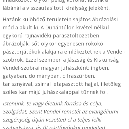
lábánál a visszautasított királyság jeleként.
Hazánk külöböző területein sajátos ábrázolási
mód alakult ki. A Dunántúlon kivétel nélkül
egykorú rajnavidéki parasztöltözetben
ábrázolják, sőt olykor egyenesen rokokó
pásztorjátékok alakjaira emlékeztetnek a Vendel-
szobrok. Ezzel szemben a Jászság és Kiskunság
Vendel-szobrai magyar juhászként: ingben,
gatyában, dolmányban, cifraszűrben,
tarisznyával, zsírral letapasztott hajjal, illetőleg
széles karimájú juhászkalappal tűnnek föl.
Istenünk, te vagy életünk forrása és célja.
Szolgádat, Szent Vendel remetét az evangéliumi
szegénység útján vezetted el a teljes lelki
szabadságra, és őt pártfogónkul rendelted.