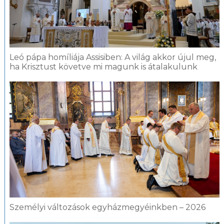
Leó pápa homíliája Assisiben: A világ akkor újul meg,
ha Krisztust követve mi magunk is átalakulunk
Személyi változások egyházmegyéinkben – 2026