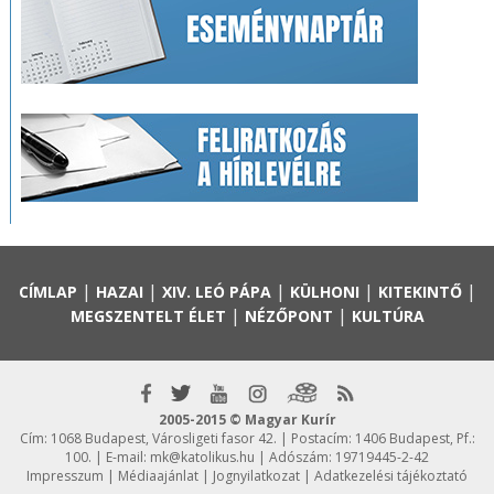
|
|
|
|
|
CÍMLAP
HAZAI
XIV. LEÓ PÁPA
KÜLHONI
KITEKINTŐ
|
|
MEGSZENTELT ÉLET
NÉZŐPONT
KULTÚRA
2005-2015 © Magyar Kurír
Cím: 1068 Budapest, Városligeti fasor 42. | Postacím: 1406 Budapest, Pf.:
100. | E-mail:
mk@katolikus.hu
| Adószám: 19719445-2-42
Impresszum
|
Médiaajánlat
|
Jognyilatkozat
|
Adatkezelési tájékoztató