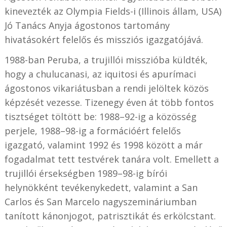
kinevezték az Olympia Fields-i (Illinois állam, USA)
Jó Tanács Anyja ágostonos tartomány
hivatásokért felelős és missziós igazgatójává.
1988-ban Peruba, a trujillói misszióba küldték,
hogy a chulucanasi, az iquitosi és apurímaci
ágostonos vikariátusban a rendi jelöltek közös
képzését vezesse. Tizenegy éven át több fontos
tisztséget töltött be: 1988–92-ig a közösség
perjele, 1988–98-ig a formációért felelős
igazgató, valamint 1992 és 1998 között a már
fogadalmat tett testvérek tanára volt. Emellett a
trujillói érsekségben 1989–98-ig bírói
helynökként tevékenykedett, valamint a San
Carlos és San Marcelo nagyszemináriumban
tanított kánonjogot, patrisztikát és erkölcstant.