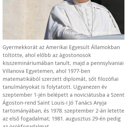
Gyermekkorát az Amerikai Egyesült Államokban
töltötte, ahol előbb az ágostonosok
kisszemináriumában tanult, majd a pennsylvaniai
Villanova Egyetemen, ahol 1977-ben
matematikából szerzett diplomát, sőt filozófiai
tanulmányokat is folytatott. Ugyanezen év
szeptember 1-jén belépett a noviciátusba a Szent
Ágoston-rend Saint Louis-i Jó Tanács Anyja
tartományában, és 1978. szeptember 2-án letette
az első fogadalmat; 1981. augusztus 29-én pedig
az örökfogadalmat.