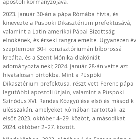
apostoli kormányzójává.
2023. január 30-án a pápa Rómába hívta, és
kinevezte a Püspöki Dikasztérium prefektusává,
valamint a Latin-amerikai Pápai Bizottság
elnökének, és érseki rangra emelte. Ugyanezen év
szeptember 30-i konzisztóriumán bíborossá
kreálta, és a Szent Mónika-diakóniát
adományozta neki; 2024. január 28-án vette azt
hivatalosan birtokba. Mint a Püspöki
Dikasztérium prefektusa, részt vett Ferenc pápa
legutóbbi apostoli útjain, valamint a Püspöki
Szinódus XVI. Rendes Közgyűlése első és második
ülésszakán, amelyeket Rómában tartottak: az
elsőt 2023. október 4–29. között, a másodikat
2024. október 2–27. között.