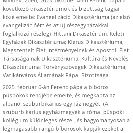
Mindeközben, 2023. október 4-én Ferenc pápa a
következő dikasztériumok és bizottság tagjai
közé emelte: Evangelizáció Dikasztériuma (az első
evangelizációért és az új részegyházakkal
foglalkozó részleg); Hittani Dikasztérium; Keleti
Egyházak Dikasztériuma; Klérus Dikasztériuma;
Megszentelt Élet Intézményeinek és Apostoli Élet
Társaságainak Dikasztériuma; Kultúra és Nevelés
Dikasztériuma; Törvényszövegek Dikasztériuma;
Vatikánváros Államának Pápai Bizottsága.
2025. február 6-án Ferenc pápa a bíboros
püspökök rendjébe emelte, és megkapta az
albanói szuburbikárius egyházmegyét. (A
szuburbikárius egyházmegyék a római püspöki
kollégium különleges részei, és hagyományosan a
legmagasabb rangú bíborosok kapják ezeket a