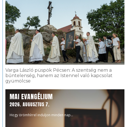
Varga László püspök Pécsen: A szentség nem a
bűntelenség, hanem az Istennel való kapcsolat
gyümölcse
MAI EVANGÉLIUM
2026. AUGUSZTUS 7.
Hogy örömhírrel induljon minden nap...