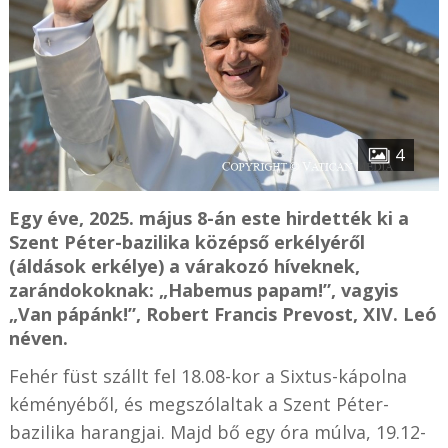
4
Egy éve, 2025. május 8-án este hirdették ki a
Szent Péter-bazilika középső erkélyéről
(áldások erkélye) a várakozó híveknek,
zarándokoknak: „Habemus papam!”, vagyis
„Van pápánk!”, Robert Francis Prevost, XIV. Leó
néven.
Fehér füst szállt fel 18.08-kor a Sixtus-kápolna
kéményéből, és megszólaltak a Szent Péter-
bazilika harangjai. Majd bő egy óra múlva, 19.12-