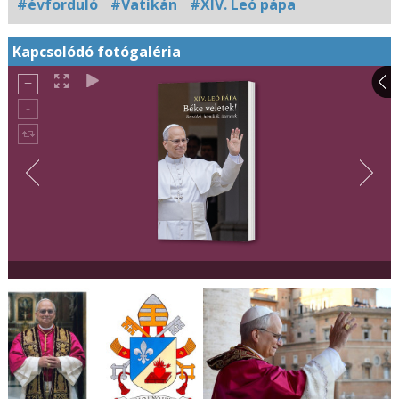
#évforduló
#Vatikán
#XIV. Leó pápa
Kapcsolódó fotógaléria