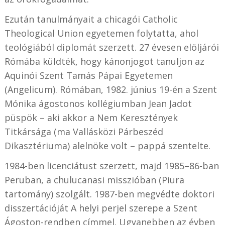
Ezután tanulmányait a chicagói Catholic
Theological Union egyetemen folytatta, ahol
teológiából diplomát szerzett. 27 évesen elöljárói
Rómába küldték, hogy kánonjogot tanuljon az
Aquinói Szent Tamás Pápai Egyetemen
(Angelicum). Rómában, 1982. június 19-én a Szent
Mónika ágostonos kollégiumban Jean Jadot
püspök – aki akkor a Nem Keresztények
Titkársága (ma Vallásközi Párbeszéd
Dikasztériuma) alelnöke volt – pappá szentelte.
1984-ben licenciátust szerzett, majd 1985–86-ban
Peruban, a chulucanasi misszióban (Piura
tartomány) szolgált. 1987-ben megvédte doktori
disszertációját A helyi perjel szerepe a Szent
Ágoston-rendben címmel. Ugyanebben az évben