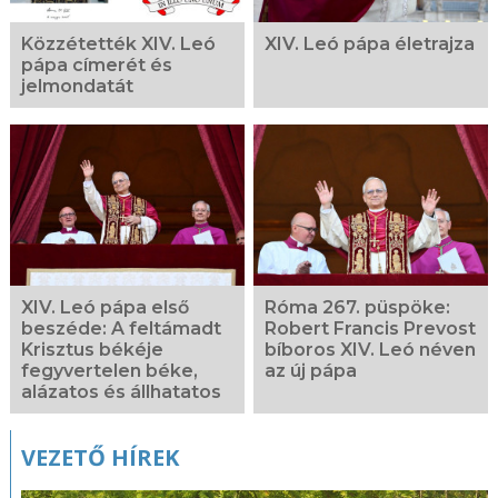
Közzétették XIV. Leó
XIV. Leó pápa életrajza
pápa címerét és
jelmondatát
XIV. Leó pápa első
Róma 267. püspöke:
beszéde: A feltámadt
Robert Francis Prevost
Krisztus békéje
bíboros XIV. Leó néven
fegyvertelen béke,
az új pápa
alázatos és állhatatos
VEZETŐ HÍREK