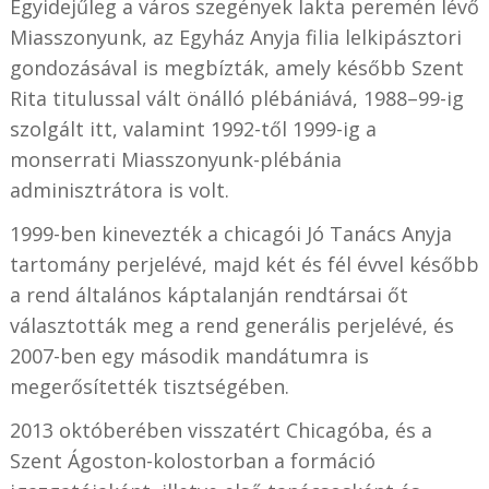
Egyidejűleg a város szegények lakta peremén lévő
Miasszonyunk, az Egyház Anyja filia lelkipásztori
gondozásával is megbízták, amely később Szent
Rita titulussal vált önálló plébániává, 1988–99-ig
szolgált itt, valamint 1992-től 1999-ig a
monserrati Miasszonyunk-plébánia
adminisztrátora is volt.
1999-ben kinevezték a chicagói Jó Tanács Anyja
tartomány perjelévé, majd két és fél évvel később
a rend általános káptalanján rendtársai őt
választották meg a rend generális perjelévé, és
2007-ben egy második mandátumra is
megerősítették tisztségében.
2013 októberében visszatért Chicagóba, és a
Szent Ágoston-kolostorban a formáció