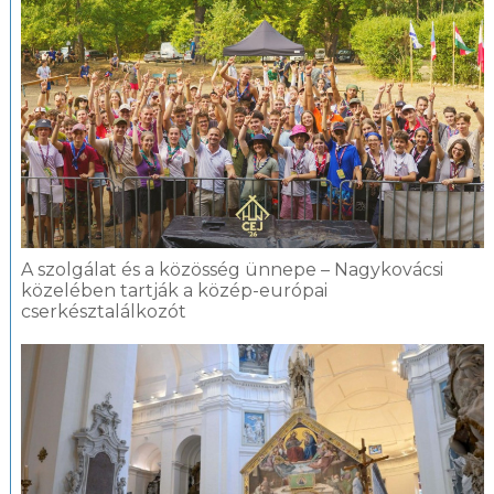
A szolgálat és a közösség ünnepe – Nagykovácsi
közelében tartják a közép-európai
cserkésztalálkozót