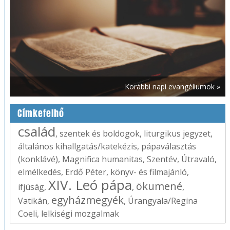
Korábbi napi evangéliumok »
Címkefelhő
család
,
szentek és boldogok
,
liturgikus jegyzet
,
általános kihallgatás/katekézis
,
pápaválasztás
(konklávé)
,
Magnifica humanitas
,
Szentév
,
Útravaló
,
elmélkedés
,
Erdő Péter
,
könyv- és filmajánló
,
XIV. Leó pápa
ökumené
ifjúság
,
,
,
egyházmegyék
Vatikán
,
,
Úrangyala/Regina
Coeli
,
lelkiségi mozgalmak