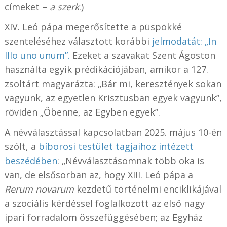
címeket –
a szerk
.)
XIV. Leó pápa megerősítette a püspökké
szenteléséhez választott korábbi
jelmodatát: „In
Illo uno unum”.
Ezeket a szavakat Szent Ágoston
használta egyik prédikációjában, amikor a 127.
zsoltárt magyarázta: „Bár mi, keresztények sokan
vagyunk, az egyetlen Krisztusban egyek vagyunk”,
röviden „Őbenne, az Egyben egyek”.
A névválasztással kapcsolatban 2025. május 10-én
szólt, a
bíborosi testület tagjaihoz intézett
beszédében
: „Névválasztásomnak több oka is
van, de elsősorban az, hogy XIII. Leó pápa a
Rerum novarum
kezdetű történelmi enciklikájával
a szociális kérdéssel foglalkozott az első nagy
ipari forradalom összefüggésében; az Egyház