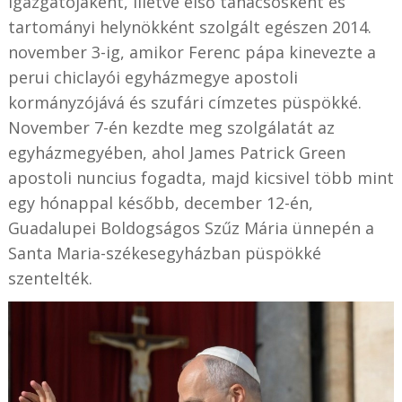
igazgatójaként, illetve első tanácsosként és
tartományi helynökként szolgált egészen 2014.
november 3-ig, amikor Ferenc pápa kinevezte a
perui chiclayói egyházmegye apostoli
kormányzójává és szufári címzetes püspökké.
November 7-én kezdte meg szolgálatát az
egyházmegyében, ahol James Patrick Green
apostoli nuncius fogadta, majd kicsivel több mint
egy hónappal később, december 12-én,
Guadalupei Boldogságos Szűz Mária ünnepén a
Santa Maria-székesegyházban püspökké
szentelték.