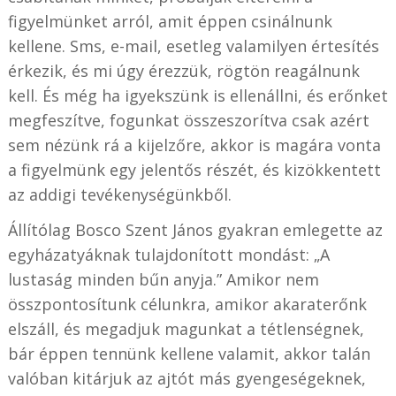
figyelmünket arról, amit éppen csinálnunk
kellene. Sms, e-mail, esetleg valamilyen értesítés
érkezik, és mi úgy érezzük, rögtön reagálnunk
kell. És még ha igyekszünk is ellenállni, és erőnket
megfeszítve, fogunkat összeszorítva csak azért
sem nézünk rá a kijelzőre, akkor is magára vonta
a figyelmünk egy jelentős részét, és kizökkentett
az addigi tevékenységünkből.
Állítólag Bosco Szent János gyakran emlegette az
egyházatyáknak tulajdonított mondást: „A
lustaság minden bűn anyja.” Amikor nem
összpontosítunk célunkra, amikor akaraterőnk
elszáll, és megadjuk magunkat a tétlenségnek,
bár éppen tennünk kellene valamit, akkor talán
valóban kitárjuk az ajtót más gyengeségeknek,