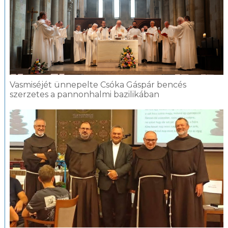
Vasmiséjét ünnepelte Csóka Gáspár bencés
szerzetes a pannonhalmi bazilikában