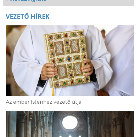
Kapcsolódó
VEZETŐ HÍREK
fotógaléria
Az ember Istenhez vezető útja