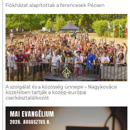
Fiókházat alapítottak a ferencesek Pécsen
A szolgálat és a közösség ünnepe – Nagykovácsi
közelében tartják a közép-európai
cserkésztalálkozót
MAI EVANGÉLIUM
2026. AUGUSZTUS 8.