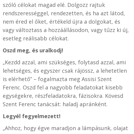
szóló célokat magad elé. Dolgozz rajtuk
rendszerességgel, rendezetten, és ha azt látod,
nem éred el őket, értékeld újra a dolgokat, és
vagy változtass a hozzáállásodon, vagy tűzz ki új,
esetleg reálisabb célokat.
Oszd meg, és uralkodj!
„Kezdd azzal, ami szükséges, folytasd azzal, ami
lehetséges, és egyszer csak rájössz, a lehetetlen
is elérhető” – fogalmazta meg Assisi Szent
Ferenc. Oszd fel a nagyobb feladatokat kisebb
egységekre, részfeladatokra, fázisokra. Kövesd
Szent Ferenc tanácsát: haladj apránként.
Legyél fegyelmezett!
„Ahhoz, hogy égve maradjon a lámpásunk, olajat