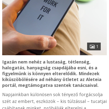
1
Igazán nem nehéz a lustaság, tétlenség,
halogatás, hanyagság csapdájába esni, és a
figyelmünk is könnyen elterelődik. Mindezek
kiküszöbölésére ad néhány ötletet az Aleteia
portál, megtámogatva szentek tanácsaival.
Napjainkban különösen sok tényező forgácsolja
szét az embert, eszközök – kis túlzással – tucatjai
csábítanak minket, próbálják elterelni a