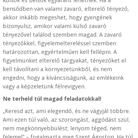
bensődben van valami zavaró, elterelő tényező,
akkor inkább megeshet, hogy gyengének
bizonyulsz, amikor valami külső zavaró
tényezővel találod szemben magad. A zavaró
tényezőkkel, figyelemeltereléssel szemben
határozottan, egyértelműen kell fellépni. A
figyelmünket elterelő tárgyakat, tényezőket el
kell távolítani a környezetünkből, és nem
engedni, hogy a kíváncsiságunk, az emlékeink
vagy a képzeletünk félrevigyen.
Ne terheld túl magad feladatokkal!
„Keresd azt, ami elegendő, és ne vágyjál többre.
Ami ezen túl való, az szorongást, aggódást szül,
nem megkönnyebbülést; lenyom téged, nem
felemel” – fogalmazta meg Szent Ágoston. Ha túl