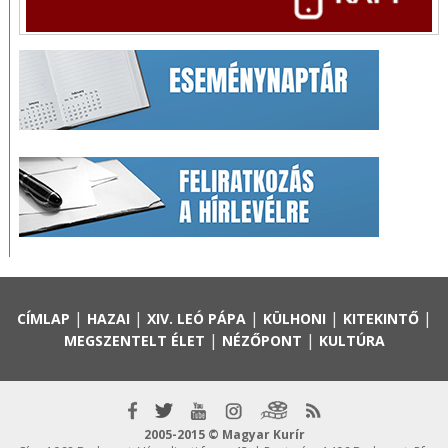
|
|
|
|
|
CÍMLAP
HAZAI
XIV. LEÓ PÁPA
KÜLHONI
KITEKINTŐ
|
|
MEGSZENTELT ÉLET
NÉZŐPONT
KULTÚRA
2005-2015 © Magyar Kurír