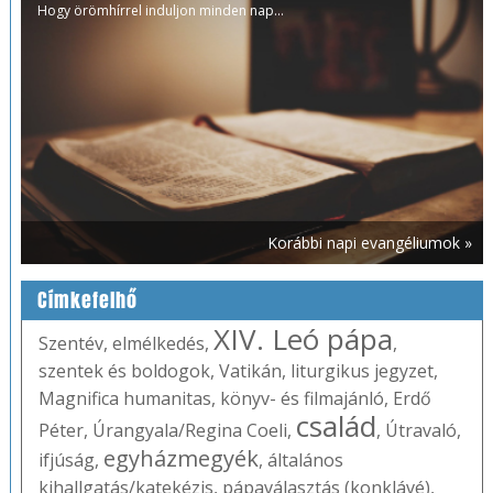
Hogy örömhírrel induljon minden nap...
Korábbi napi evangéliumok »
Címkefelhő
XIV. Leó pápa
Szentév
,
elmélkedés
,
,
szentek és boldogok
,
Vatikán
,
liturgikus jegyzet
,
Magnifica humanitas
,
könyv- és filmajánló
,
Erdő
család
Péter
,
Úrangyala/Regina Coeli
,
,
Útravaló
,
egyházmegyék
ifjúság
,
,
általános
kihallgatás/katekézis
,
pápaválasztás (konklávé)
,