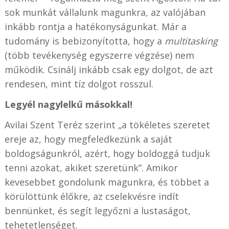
sok munkát vállalunk magunkra, az valójában
inkább rontja a hatékonyságunkat. Már a
tudomány is bebizonyította, hogy a
multitasking
(több tevékenység egyszerre végzése) nem
működik. Csinálj inkább csak egy dolgot, de azt
rendesen, mint tíz dolgot rosszul.
Legyél nagylelkű másokkal!
Avilai Szent Teréz szerint „a tökéletes szeretet
ereje az, hogy megfeledkezünk a saját
boldogságunkról, azért, hogy boldoggá tudjuk
tenni azokat, akiket szeretünk”. Amikor
kevesebbet gondolunk magunkra, és többet a
körülöttünk élőkre, az cselekvésre indít
bennünket, és segít legyőzni a lustaságot,
tehetetlenséget.