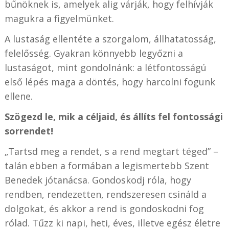
bűnöknek is, amelyek alig várják, hogy felhívják
magukra a figyelmünket.
A lustaság ellentéte a szorgalom, állhatatosság,
felelősség. Gyakran könnyebb legyőzni a
lustaságot, mint gondolnánk: a létfontosságú
első lépés maga a döntés, hogy harcolni fogunk
ellene.
Szögezd le, mik a céljaid, és állíts fel fontossági
sorrendet!
„Tartsd meg a rendet, s a rend megtart téged” –
talán ebben a formában a legismertebb Szent
Benedek jótanácsa. Gondoskodj róla, hogy
rendben, rendezetten, rendszeresen csináld a
dolgokat, és akkor a rend is gondoskodni fog
rólad. Tűzz ki napi, heti, éves, illetve egész életre