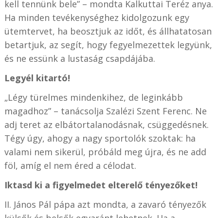
kell tennünk bele” – mondta Kalkuttai Teréz anya.
Ha minden tevékenységhez kidolgozunk egy
ütemtervet, ha beosztjuk az időt, és állhatatosan
betartjuk, az segít, hogy fegyelmezettek legyünk,
és ne essünk a lustaság csapdájába.
Legyél kitartó!
„Légy türelmes mindenkihez, de leginkább
magadhoz” – tanácsolja Szalézi Szent Ferenc. Ne
adj teret az elbátortalanodásnak, csüggedésnek.
Tégy úgy, ahogy a nagy sportolók szoktak: ha
valami nem sikerül, próbáld meg újra, és ne add
föl, amíg el nem éred a célodat.
Iktasd ki a figyelmedet elterelő tényezőket!
II. János Pál pápa azt mondta, a zavaró tényezők
külsők és belsők egyaránt lehetnek. Ha a