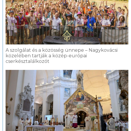
A szolgálat és a közösség ünnepe – Nagykovácsi
közelében tartják a közép-európai
cserkésztalálkozót