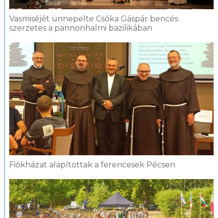
Vasmiséjét ünnepelte Csóka Gáspár bencés
szerzetes a pannonhalmi bazilikában
Fiókházat alapítottak a ferencesek Pécsen