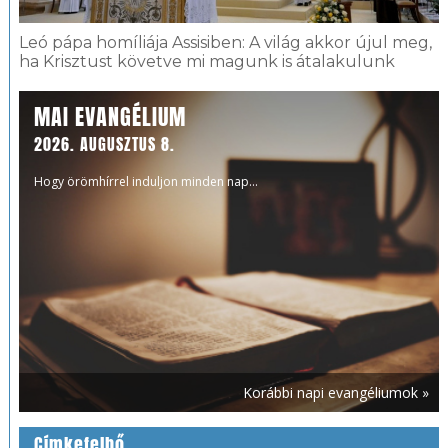
Leó pápa homíliája Assisiben: A világ akkor újul meg,
ha Krisztust követve mi magunk is átalakulunk
MAI EVANGÉLIUM
2026. AUGUSZTUS 8.
Hogy örömhírrel induljon minden nap...
Korábbi napi evangéliumok »
Címkefelhő