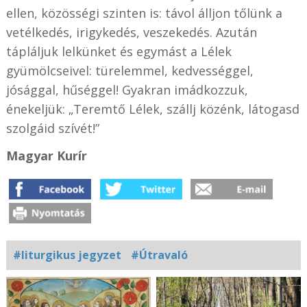
ellen, közösségi szinten is: távol álljon tőlünk a
vetélkedés, irigykedés, veszekedés. Azután
tápláljuk lelkünket és egymást a Lélek
gyümölcseivel: türelemmel, kedvességgel,
jósággal, hűséggel! Gyakran imádkozzuk,
énekeljük: „Teremtő Lélek, szállj közénk, látogasd
szolgáid szívét!”
Magyar Kurír
#liturgikus jegyzet
#Útravaló
Kapcsolódó
fotógaléria