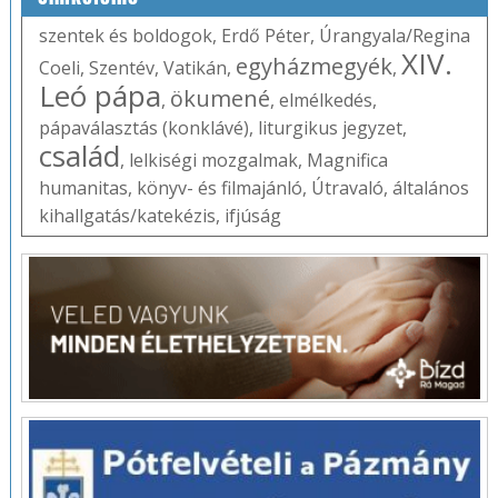
szentek és boldogok
,
Erdő Péter
,
Úrangyala/Regina
XIV.
egyházmegyék
Coeli
,
Szentév
,
Vatikán
,
,
Leó pápa
ökumené
,
,
elmélkedés
,
pápaválasztás (konklávé)
,
liturgikus jegyzet
,
család
,
lelkiségi mozgalmak
,
Magnifica
humanitas
,
könyv- és filmajánló
,
Útravaló
,
általános
kihallgatás/katekézis
,
ifjúság