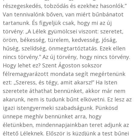
részegeskedés, tobzódás és ezekhez hasonlók.”
Van tennivalónk bőven, van miért bűnbánatot
tartanunk. És figyeljük csak, hogy mi az új
törvény: „A Lélek gyümölcsei viszont: szeretet,
öröm, békesség, türelem, kedvesség, jóság,
hűség, szelídség, önmegtartóztatás. Ezek ellen
nincs törvény.” Az új törvény, hogy nincs törvény.
Hogy lehet ez? Szent Ágoston sokszor
félremagyarázott mondata segít megértenünk
ezt: „Szeress, és tégy, amit akarsz!” Ha Isten
szeretete áthathat bennünket, akkor már nem
akarunk, nem is tudunk bűnt elkövetni. Ez lesz az
igazi istengyermeki szabadságunk. Pünkösd
ünnepe meghív bennünket arra, hogy
életünkben, mindennapjainkban teret adjunk az
éltető Léleknek. Először is küzdjünk a test bűnei