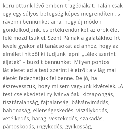
körülöttünk lévő emberi tragédiákat. Talán csak
egy-egy súlyos betegség képes megrendíteni, s
rávenni bennünket arra, hogy új módon
gondolkodjunk, és értékrendünket az örök élet
felé mozdítsuk el. Szent Pálnak a galatákhoz írt
levele gyakorlati tanácsokat ad ahhoz, hogy az
elméleti hitből ki tudjunk lépni. „Lélek szerint
éljetek” – buzdít bennünket. Milyen pontos
látleletet ad a test szerinti életről: a világ mai
életét fedezhetjük fel benne. De jó, ha
észrevesszük, hogy mi sem vagyunk kivételek. „A
test cselekedetei nyilvánvalóak: kicsapongás,
tisztátalanság, fajtalanság, bálványimádás,
babonaság, ellenségeskedés, viszálykodás,
vetélkedés, harag, veszekedés, szakadás,
pártoskodás, irigykedés, gyilkosság,