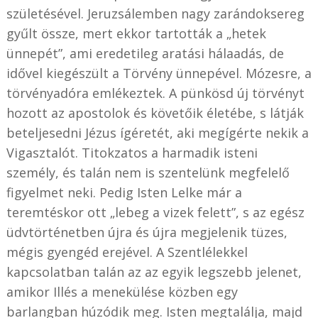
születésével. Jeruzsálemben nagy zarándoksereg
gyűlt össze, mert ekkor tartották a „hetek
ünnepét”, ami eredetileg aratási hálaadás, de
idővel kiegészült a Törvény ünnepével. Mózesre, a
törvényadóra emlékeztek. A pünkösd új törvényt
hozott az apostolok és követőik életébe, s látják
beteljesedni Jézus ígéretét, aki megígérte nekik a
Vigasztalót. Titokzatos a harmadik isteni
személy, és talán nem is szentelünk megfelelő
figyelmet neki. Pedig Isten Lelke már a
teremtéskor ott „lebeg a vizek felett”, s az egész
üdvtörténetben újra és újra megjelenik tüzes,
mégis gyengéd erejével. A Szentlélekkel
kapcsolatban talán az az egyik legszebb jelenet,
amikor Illés a menekülése közben egy
barlangban húzódik meg. Isten megtalálja, majd