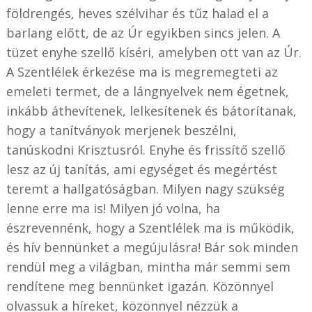
földrengés, heves szélvihar és tűz halad el a
barlang előtt, de az Úr egyikben sincs jelen. A
tüzet enyhe szellő kíséri, amelyben ott van az Úr.
A Szentlélek érkezése ma is megremegteti az
emeleti termet, de a lángnyelvek nem égetnek,
inkább áthevítenek, lelkesítenek és bátorítanak,
hogy a tanítványok merjenek beszélni,
tanúskodni Krisztusról. Enyhe és frissítő szellő
lesz az új tanítás, ami egységet és megértést
teremt a hallgatóságban. Milyen nagy szükség
lenne erre ma is! Milyen jó volna, ha
észrevennénk, hogy a Szentlélek ma is működik,
és hív bennünket a megújulásra! Bár sok minden
rendül meg a világban, mintha már semmi sem
rendítene meg bennünket igazán. Közönnyel
olvassuk a híreket, közönnyel nézzük a