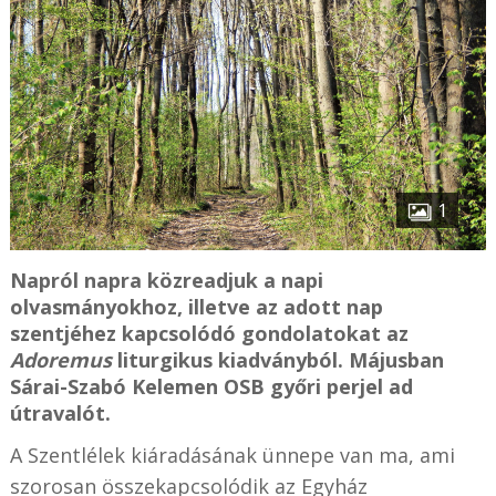
1
Napról napra közreadjuk a napi
olvasmányokhoz, illetve az adott nap
szentjéhez kapcsolódó gondolatokat az
Adoremus
liturgikus kiadványból. Májusban
Sárai-Szabó Kelemen OSB győri perjel ad
útravalót.
A Szentlélek kiáradásának ünnepe van ma, ami
szorosan összekapcsolódik az Egyház