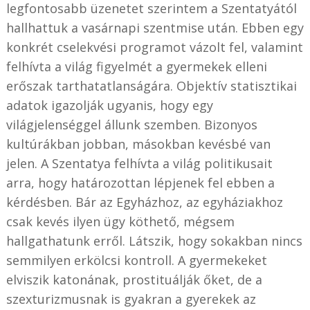
legfontosabb üzenetet szerintem a Szentatyától
hallhattuk a vasárnapi szentmise után. Ebben egy
konkrét cselekvési programot vázolt fel, valamint
felhívta a világ figyelmét a gyermekek elleni
erőszak tarthatatlanságára. Objektív statisztikai
adatok igazolják ugyanis, hogy egy
világjelenséggel állunk szemben. Bizonyos
kultúrákban jobban, másokban kevésbé van
jelen. A Szentatya felhívta a világ politikusait
arra, hogy határozottan lépjenek fel ebben a
kérdésben. Bár az Egyházhoz, az egyháziakhoz
csak kevés ilyen ügy köthető, mégsem
hallgathatunk erről. Látszik, hogy sokakban nincs
semmilyen erkölcsi kontroll. A gyermekeket
elviszik katonának, prostituálják őket, de a
szexturizmusnak is gyakran a gyerekek az