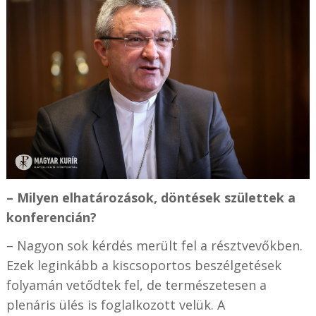
– Milyen elhatározások, döntések születtek a
konferencián?
– Nagyon sok kérdés merült fel a résztvevőkben.
Ezek leginkább a kiscsoportos beszélgetések
folyamán vetődtek fel, de természetesen a
plenáris ülés is foglalkozott velük. A