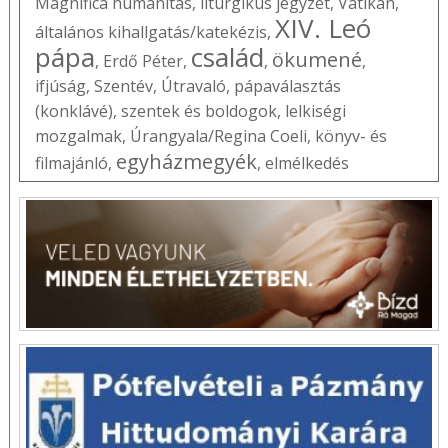
Magnifica humanitas
,
liturgikus jegyzet
,
Vatikán
,
XIV. Leó
általános kihallgatás/katekézis
,
pápa
család
ökumené
,
Erdő Péter
,
,
,
ifjúság
,
Szentév
,
Útravaló
,
pápaválasztás
(konklávé)
,
szentek és boldogok
,
lelkiségi
mozgalmak
,
Úrangyala/Regina Coeli
,
könyv- és
egyházmegyék
filmajánló
,
,
elmélkedés