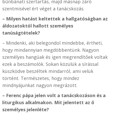
bűnbánati szertartás, majd másnap záró
szentmisével ért véget a tanácskozás.
– Milyen hatást keltettek a hallgatóságban az
áldozatoktól hallott személyes
tanúságtételek?
– Mindenki, aki belegondol mindebbe, értheti,
hogy mindannyian megdöbbentünk. Nagyon
személyes hangúak és igen megrendítőek voltak
ezek a beszámolók. Sokan közülük a sírással
küszködve beszéltek mindarról, ami velük
történt. Természetes, hogy mindez
mindnyájunkat nagyon megrázott.
– Ferenc pápa jelen volt a tanácskozáson és a
liturgikus alkalmakon. Mit jelentett az ő
személyes jelenléte?