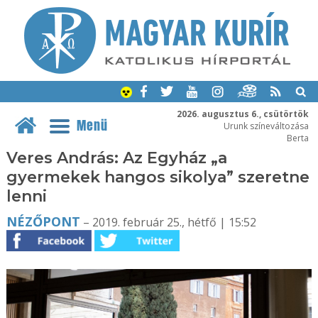
2026. augusztus 6., csütörtök
Menü
Urunk színeváltozása
Berta
Veres András: Az Egyház „a
gyermekek hangos sikolya” szeretne
lenni
NÉZŐPONT
– 2019. február 25., hétfő | 15:52