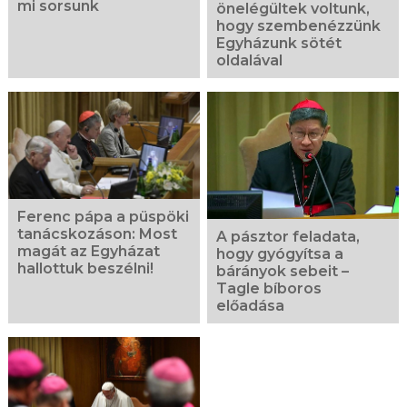
mi sorsunk
önelégültek voltunk,
hogy szembenézzünk
Egyházunk sötét
oldalával
Ferenc pápa a püspöki
tanácskozáson: Most
A pásztor feladata,
magát az Egyházat
hogy gyógyítsa a
hallottuk beszélni!
bárányok sebeit –
Tagle bíboros
előadása