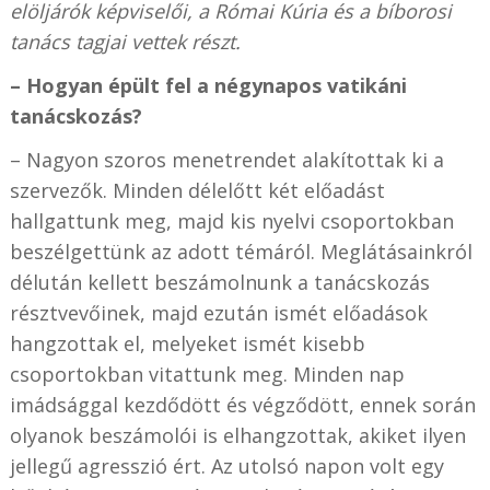
elöljárók képviselői, a Római Kúria és a bíborosi
tanács tagjai vettek részt.
– Hogyan épült fel a négynapos vatikáni
tanácskozás?
– Nagyon szoros menetrendet alakítottak ki a
szervezők. Minden délelőtt két előadást
hallgattunk meg, majd kis nyelvi csoportokban
beszélgettünk az adott témáról. Meglátásainkról
délután kellett beszámolnunk a tanácskozás
résztvevőinek, majd ezután ismét előadások
hangzottak el, melyeket ismét kisebb
csoportokban vitattunk meg. Minden nap
imádsággal kezdődött és végződött, ennek során
olyanok beszámolói is elhangzottak, akiket ilyen
jellegű agresszió ért. Az utolsó napon volt egy