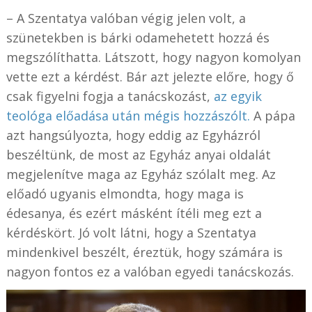
– A Szentatya valóban végig jelen volt, a
szünetekben is bárki odamehetett hozzá és
megszólíthatta. Látszott, hogy nagyon komolyan
vette ezt a kérdést. Bár azt jelezte előre, hogy ő
csak figyelni fogja a tanácskozást,
az egyik
teológa előadása után mégis hozzászólt.
A pápa
azt hangsúlyozta, hogy eddig az Egyházról
beszéltünk, de most az Egyház anyai oldalát
megjelenítve maga az Egyház szólalt meg. Az
előadó ugyanis elmondta, hogy maga is
édesanya, és ezért másként ítéli meg ezt a
kérdéskört. Jó volt látni, hogy a Szentatya
mindenkivel beszélt, éreztük, hogy számára is
nagyon fontos ez a valóban egyedi tanácskozás.