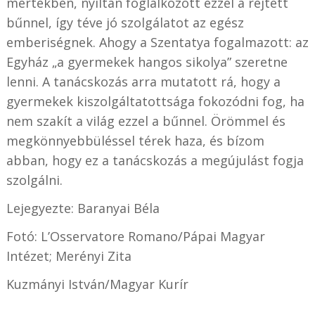
mértékben, nyíltan foglalkozott ezzel a rejtett
bűnnel, így téve jó szolgálatot az egész
emberiségnek. Ahogy a Szentatya fogalmazott: az
Egyház „a gyermekek hangos sikolya” szeretne
lenni. A tanácskozás arra mutatott rá, hogy a
gyermekek kiszolgáltatottsága fokozódni fog, ha
nem szakít a világ ezzel a bűnnel. Örömmel és
megkönnyebbüléssel térek haza, és bízom
abban, hogy ez a tanácskozás a megújulást fogja
szolgálni.
Lejegyezte: Baranyai Béla
Fotó: L’Osservatore Romano/Pápai Magyar
Intézet; Merényi Zita
Kuzmányi István/Magyar Kurír