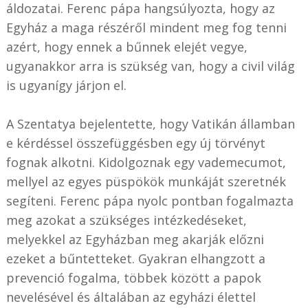
áldozatai. Ferenc pápa hangsúlyozta, hogy az
Egyház a maga részéről mindent meg fog tenni
azért, hogy ennek a bűnnek elejét vegye,
ugyanakkor arra is szükség van, hogy a civil világ
is ugyanígy járjon el.
A Szentatya bejelentette, hogy Vatikán államban
e kérdéssel összefüggésben egy új törvényt
fognak alkotni. Kidolgoznak egy vademecumot,
mellyel az egyes püspökök munkáját szeretnék
segíteni. Ferenc pápa nyolc pontban fogalmazta
meg azokat a szükséges intézkedéseket,
melyekkel az Egyházban meg akarják előzni
ezeket a bűntetteket. Gyakran elhangzott a
prevenció fogalma, többek között a papok
nevelésével és általában az egyházi élettel