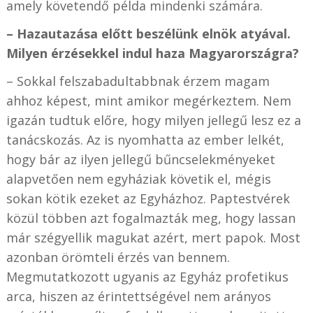
amely követendő példa mindenki számára.
– Hazautazása előtt beszélünk elnök atyával.
Milyen érzésekkel indul haza Magyarországra?
– Sokkal felszabadultabbnak érzem magam
ahhoz képest, mint amikor megérkeztem. Nem
igazán tudtuk előre, hogy milyen jellegű lesz ez a
tanácskozás. Az is nyomhatta az ember lelkét,
hogy bár az ilyen jellegű bűncselekményeket
alapvetően nem egyháziak követik el, mégis
sokan kötik ezeket az Egyházhoz. Paptestvérek
közül többen azt fogalmazták meg, hogy lassan
már szégyellik magukat azért, mert papok. Most
azonban örömteli érzés van bennem.
Megmutatkozott ugyanis az Egyház profetikus
arca, hiszen az érintettségével nem arányos