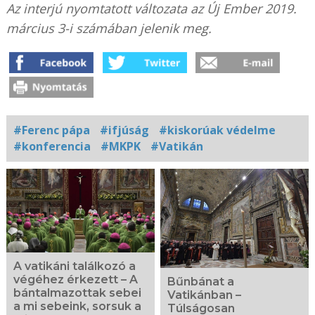
Az interjú nyomtatott változata az Új Ember 2019.
március 3-i számában jelenik meg.
#Ferenc pápa
#ifjúság
#kiskorúak védelme
#konferencia
#MKPK
#Vatikán
Kapcsolódó
fotógaléria
A vatikáni találkozó a
végéhez érkezett – A
Bűnbánat a
bántalmazottak sebei
Vatikánban –
a mi sebeink, sorsuk a
Túlságosan