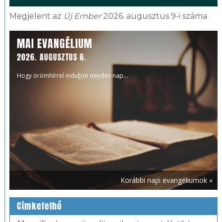
Megjelent az
Új Ember
2026. augusztus 9-i száma
MAI EVANGÉLIUM
2026. AUGUSZTUS 6.
Hogy örömhírrel induljon minden nap...
Korábbi napi evangéliumok »
Címkefelhő