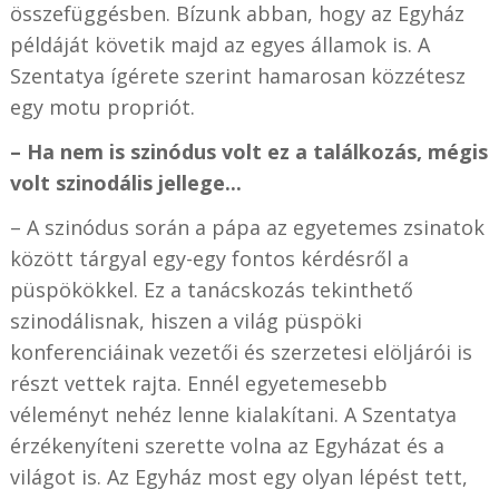
összefüggésben. Bízunk abban, hogy az Egyház
példáját követik majd az egyes államok is. A
Szentatya ígérete szerint hamarosan közzétesz
egy motu propriót.
– Ha nem is szinódus volt ez a találkozás, mégis
volt szinodális jellege...
– A szinódus során a pápa az egyetemes zsinatok
között tárgyal egy-egy fontos kérdésről a
püspökökkel. Ez a tanácskozás tekinthető
szinodálisnak, hiszen a világ püspöki
konferenciáinak vezetői és szerzetesi elöljárói is
részt vettek rajta. Ennél egyetemesebb
véleményt nehéz lenne kialakítani. A Szentatya
érzékenyíteni szerette volna az Egyházat és a
világot is. Az Egyház most egy olyan lépést tett,