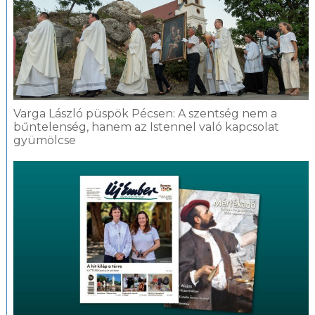
Varga László püspök Pécsen: A szentség nem a
bűntelenség, hanem az Istennel való kapcsolat
gyümölcse