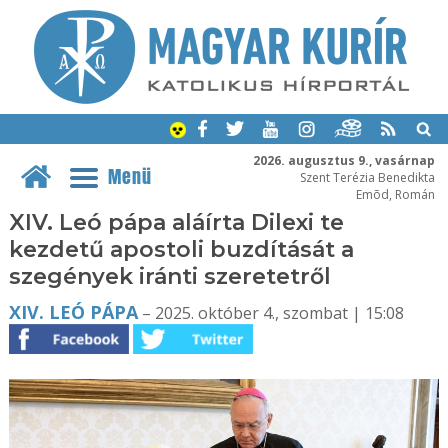
2026. augusztus 9., vasárnap
Menü
Szent Terézia Benedikta
Emõd, Román
XIV. Leó pápa aláírta Dilexi te
kezdetű apostoli buzdítását a
szegények iránti szeretetről
XIV. LEÓ PÁPA
– 2025. október 4., szombat | 15:08