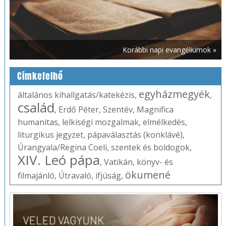
Korábbi napi evangéliumok »
Címkefelhő
egyházmegyék
általános kihallgatás/katekézis
,
,
család
,
Erdő Péter
,
Szentév
,
Magnifica
humanitas
,
lelkiségi mozgalmak
,
elmélkedés
,
liturgikus jegyzet
,
pápaválasztás (konklávé)
,
Úrangyala/Regina Coeli
,
szentek és boldogok
,
XIV. Leó pápa
,
Vatikán
,
könyv- és
ökumené
filmajánló
,
Útravaló
,
ifjúság
,