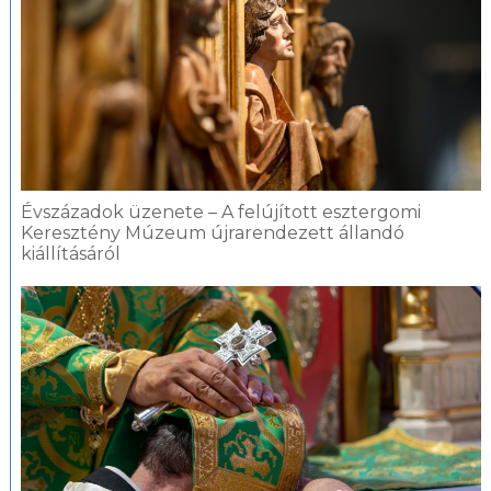
Évszázadok üzenete – A felújított esztergomi
Keresztény Múzeum újrarendezett állandó
kiállításáról