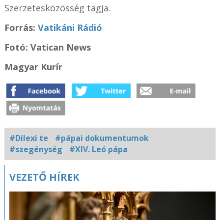
Szerzetesközösség tagja.
Forrás:
Vatikáni Rádió
Fotó: Vatican News
Magyar Kurír
#Dilexi te
#pápai dokumentumok
#szegénység
#XIV. Leó pápa
Kapcsolódó
VEZETŐ HÍREK
fotógaléria