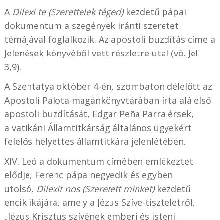
A
Dilexi te (Szerettelek téged)
kezdetű pápai
dokumentum a szegények iránti szeretet
témájával foglalkozik. Az apostoli buzdítás címe a
Jelenések könyvéből vett részletre utal (vö. Jel
3,9).
A Szentatya október 4-én, szombaton délelőtt az
Apostoli Palota magánkönyvtárában írta alá első
apostoli buzdítását, Edgar Peña Parra érsek,
a vatikáni Államtitkárság általános ügyekért
felelős helyettes államtitkára jelenlétében.
XIV. Leó a dokumentum címében emlékeztet
elődje, Ferenc pápa negyedik és egyben
utolsó,
Dilexit nos (Szeretett minket)
kezdetű
enciklikájára, amely a Jézus Szíve-tiszteletről,
„Jézus Krisztus szívének emberi és isteni