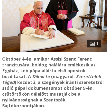
1
Október 4-én, amikor Assisi Szent Ferenc
tranzitusára, boldog halálára emlékezik az
Egyház, Leó pápa aláírta első apostoli
buzdítását. A
Dilexi te
(magyarul:
Szerettelek
téged
) kezdetű, a szegények iránti szeretetről
szóló pápai dokumentumot október 9-én,
csütörtökön délelőtt mutatják be a
nyilvánosságnak a Szentszék
Sajtóközpontjában.