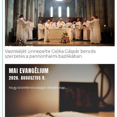
Vasmiséjét ünnepelte Csóka Gáspár bencés
szerzetes a pannonhalmi bazilikában
MAI EVANGÉLIUM
2026. AUGUSZTUS 9.
Hogy örömhírrel induljon minden nap...