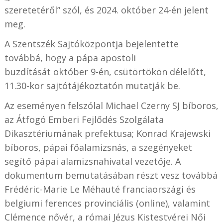
szeretetéről” szól, és 2024. október 24-én jelent
meg.
A Szentszék Sajtóközpontja bejelentette
továbbá, hogy a pápa apostoli
buzdítását október 9-én, csütörtökön délelőtt,
11.30-kor sajtótájékoztatón mutatják be.
Az eseményen felszólal Michael Czerny SJ bíboros,
az Átfogó Emberi Fejlődés Szolgálata
Dikasztériumának prefektusa; Konrad Krajewski
bíboros, pápai főalamizsnás, a szegényeket
segítő pápai alamizsnahivatal vezetője. A
dokumentum bemutatásában részt vesz továbbá
Frédéric-Marie Le Méhauté franciaországi és
belgiumi ferences provinciális (online), valamint
Clémence nővér, a római Jézus Kistestvérei Női