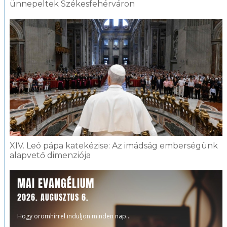
ünnepeltek Székesfehérváron
XIV. Leó pápa katekézise: Az imádság emberségünk
alapvető dimenziója
MAI EVANGÉLIUM
2026. AUGUSZTUS 6.
Hogy örömhírrel induljon minden nap...