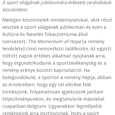
A sport világának jubileumára érkezett zarándokok
köszöntése:
Melegen köszöntelek mindannyiatokat, akik részt
vesztek a sport világának jubileumán és ezen a
Kultúra és Nevelés Dikasztériuma által
szervezett,
The Momentum of Hope
[a remény
lendülete] című nemzetközi találkozón. Az együtt
töltött napok értékes alkalmat nyújtanak arra,
hogy elgondolkodjunk a sporttevékenység és a
remény erénye közötti kapcsolatról. Ha
belegondolunk, a sportot a remény hajtja, abban
az értelemben, hogy egy cél elérése felé
törekszünk, folyamatosan igyekszünk javítani
teljesítményünkön, és megtanulunk másokkal
csapatban dolgozni. Ugyanakkor legmélyebb
reményeink arra ösztönöznek, hogy a sport