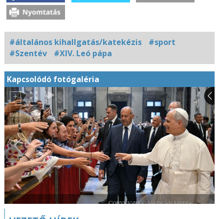
#általános kihallgatás/katekézis
#sport
#Szentév
#XIV. Leó pápa
Kapcsolódó fotógaléria