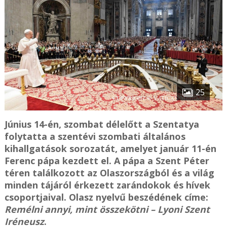
25
Június 14-én, szombat délelőtt a Szentatya
folytatta a szentévi szombati általános
kihallgatások sorozatát, amelyet január 11-én
Ferenc pápa kezdett el. A pápa a Szent Péter
téren találkozott az Olaszországból és a világ
minden tájáról érkezett zarándokok és hívek
csoportjaival. Olasz nyelvű beszédének címe:
Remélni annyi, mint összekötni – Lyoni Szent
Iréneusz
.