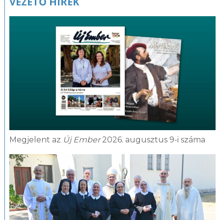
VEZETŐ HÍREK
Megjelent az
Új Ember
2026. augusztus 9-i száma