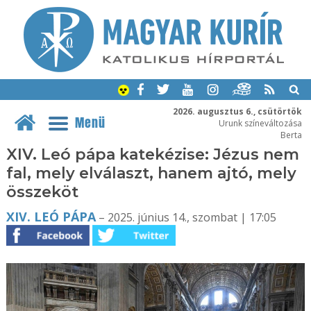
2026. augusztus 6., csütörtök
Menü
Urunk színeváltozása
Berta
XIV. Leó pápa katekézise: Jézus nem
fal, mely elválaszt, hanem ajtó, mely
összeköt
XIV. LEÓ PÁPA
– 2025. június 14., szombat | 17:05