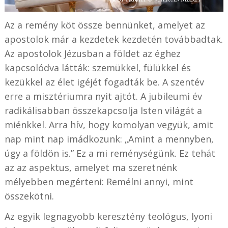
Az a remény köt össze bennünket, amelyet az
apostolok már a kezdetek kezdetén továbbadtak.
Az apostolok Jézusban a földet az éghez
kapcsolódva látták: szemükkel, fülükkel és
kezükkel az élet igéjét fogadták be. A szentév
erre a misztériumra nyit ajtót. A jubileumi év
radikálisabban összekapcsolja Isten világát a
miénkkel. Arra hív, hogy komolyan vegyük, amit
nap mint nap imádkozunk: „Amint a mennyben,
úgy a földön is.” Ez a mi reménységünk. Ez tehát
az az aspektus, amelyet ma szeretnénk
mélyebben megérteni: Remélni annyi, mint
összekötni.
Az egyik legnagyobb keresztény teológus, lyoni