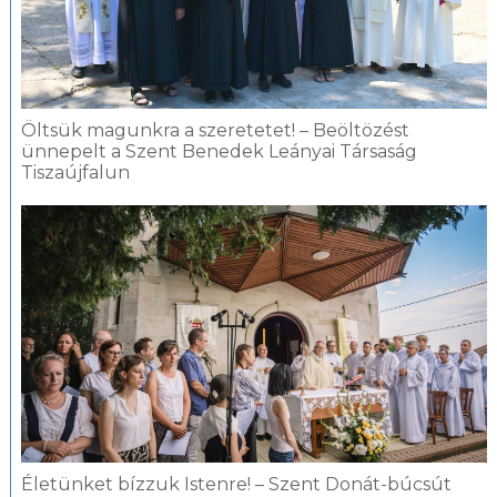
Öltsük magunkra a szeretetet! – Beöltözést
ünnepelt a Szent Benedek Leányai Társaság
Tiszaújfalun
Életünket bízzuk Istenre! – Szent Donát-búcsút