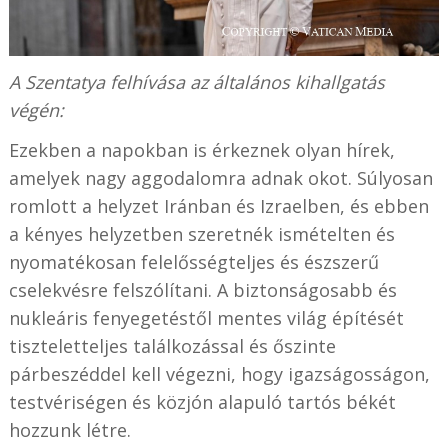
A Szentatya felhívása az általános kihallgatás
végén:
Ezekben a napokban is érkeznek olyan hírek,
amelyek nagy aggodalomra adnak okot. Súlyosan
romlott a helyzet Iránban és Izraelben, és ebben
a kényes helyzetben szeretnék ismételten és
nyomatékosan felelősségteljes és észszerű
cselekvésre felszólítani. A biztonságosabb és
nukleáris fenyegetéstől mentes világ építését
tiszteletteljes találkozással és őszinte
párbeszéddel kell végezni, hogy igazságosságon,
testvériségen és közjón alapuló tartós békét
hozzunk létre.