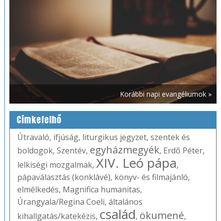
Korábbi napi evangéliumok »
Címkefelhő
Útravaló
,
ifjúság
,
liturgikus jegyzet
,
szentek és
egyházmegyék
boldogok
,
Szentév
,
,
Erdő Péter
,
XIV. Leó pápa
lelkiségi mozgalmak
,
,
pápaválasztás (konklávé)
,
könyv- és filmajánló
,
elmélkedés
,
Magnifica humanitas
,
Úrangyala/Regina Coeli
,
általános
család
ökumené
kihallgatás/katekézis
,
,
,