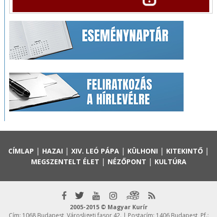
|
|
|
|
|
CÍMLAP
HAZAI
XIV. LEÓ PÁPA
KÜLHONI
KITEKINTŐ
|
|
MEGSZENTELT ÉLET
NÉZŐPONT
KULTÚRA
2005-2015 © Magyar Kurír
Cím: 1068 Budapest, Városligeti fasor 42. | Postacím: 1406 Budapest, Pf.: